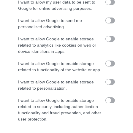
I want to allow my user data to be sent to
Loaded
:
Unmute
21.86%
Google for online advertising purposes.
I want to allow Google to send me
Nem nagy titok, hogy bizonyos tartalmakat kivágtak
personalized advertising.
a Cyberpunk 2077-ből, a boltokba kerülő verzióba
többek között korábban tervezett gigek, azaz küldetések
I want to allow Google to enable storage
sem kerültek be. A modderek azonban ott segítenek,
related to analytics like cookies on web or
ahol csak tudnak.
device identifiers in apps.
Egy romulus_is_here néven tevékenykedő modder most
I want to allow Google to enable storage
related to functionality of the website or app.
például azt érte el, hogy feloldódjon pár olyan misszió,
amit nem teljesen fejezett be a CDPR csapata, így
I want to allow Google to enable storage
értelemszerűen nem is lehet őket elérni a játékban.
related to personalization.
I want to allow Google to enable storage
related to security, including authentication
functionality and fraud prevention, and other
A mod segítségével összesen négy, a végső
user protection.
megjelenésnél elzárt gig nyomható le, név szerint
a Hothead, a Nasty Hangover, a Concrete Cage Trap, és