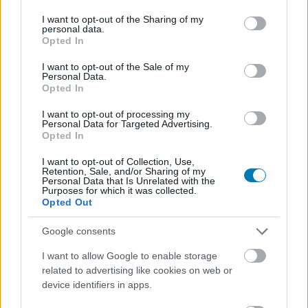
services and may gather and store information including but
not limited to your visit or usage behaviour. You may click to
I want to opt-out of the Sharing of my
personal data.
grant or deny consent to Google and its third-party tags to
Opted In
use your data for below specified purposes in below Google
consent section.
Hozzászólások
I want to opt-out of the Sale of my
Personal Data.
Opted In
I want to opt-out of processing my
Personal Data for Targeted Advertising.
Egy Cyberpunk 2077 mod
Opted In
elérhetővé teszi a kukázott
I want to opt-out of Collection, Use,
Retention, Sale, and/or Sharing of my
Personal Data that Is Unrelated with the
küldetéseket is
Purposes for which it was collected.
Opted Out
Csirke
|
2021 április 20. 09:35
Google consents
I want to allow Google to enable storage
related to advertising like cookies on web or
V régi, E3-as dzsekijét is elő lehet varázsolni
device identifiers in apps.
egy másik Cyberpunk 2077 moddal.