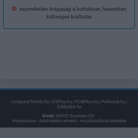
eszméletlen drágaság a boltokban, hasonlóan
költséges kraftolás
ComputerTrends.hu
|
GSPlus.hu
|
PCWPlus.hu
|
Puliwood.hu
|
Zoldpalya.hu
Kiadó:
BDPST Business Kft.
Impresszum
-
Adatvédelmi elveink
-
Hozzászólások kezelése