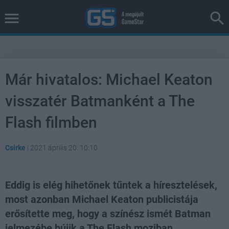
Már hivatalos: Michael Keaton
visszatér Batmanként a The
Flash filmben
Csirke
|
2021 április 20. 10:10
Eddig is elég hihetőnek tűntek a híresztelések,
most azonban Michael Keaton publicistája
erősítette meg, hogy a színész ismét Batman
jelmezébe bújik a The Flash moziban.