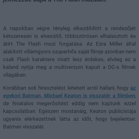
Loaded
:
Unmute
38.46%
A napokban végre tényleg elkezdődött a rendezőjét
kétszeresen is elveszítő, többszörösen elhalasztott és
átírt The Flash mozi forgatása. Az Ezra Miller által
alakított villámgyors szuperhős saját filmje azonban nem
csak Flash karaktere miatt lesz érdekes, elvileg ez a
kaland nyitja meg a multiverzum kapuit a DC-s filmek
világában.
Korábban sok híresztelést lehetett arról hallani, hogy
az
egykori Batman, Michael Keaton is visszatér a filmben
,
de hivatalos megerősítést eddig nem kaptunk ezzel
kapcsolatban. Egészen mostanáig, Keaton publicistája
ugyanis elérkezettnek látta az időt, hogy bejelentse:
Batman visszatér.