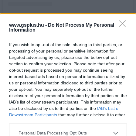
Andy Muschietti (@andy_muschietti) által megosztott bejegyzés
www.gsplus.hu -
Do Not Process My Personal
Information
If you wish to opt-out of the sale, sharing to third parties, or
SMASH by Meló-Diák: Homok, zene és a nyár legjobb
processing of your personal or sensitive information for
hangulata – Jön a második forduló! (X)
targeted advertising by us, please use the below opt-out
Július végén folytatódik a balatoni strandröplabda-
section to confirm your selection. Please note that after your
sorozat.
opt-out request is processed you may continue seeing
interest-based ads based on personal information utilized by
us or personal information disclosed to third parties prior to
your opt-out. You may separately opt-out of the further
disclosure of your personal information by third parties on the
Címkék:
#michael keaton
#batman
#dc comics
#flash
IAB’s list of downstream participants. This information may
also be disclosed by us to third parties on the
IAB’s List of
Downstream Participants
that may further disclose it to other
third parties.
Please note that this website/app uses one or more Google
Personal Data Processing Opt Outs