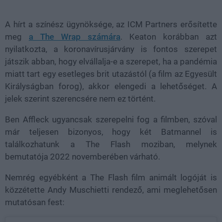
A hírt a színész ügynöksége, az ICM Partners erősítette
meg
a The Wrap számára
. Keaton korábban azt
nyilatkozta, a koronavírusjárvány is fontos szerepet
játszik abban, hogy elvállalja-e a szerepet, ha a pandémia
miatt tart egy esetleges brit utazástól (a film az Egyesült
Királyságban forog), akkor elengedi a lehetőséget. A
jelek szerint szerencsére nem ez történt.
Ben Affleck ugyancsak szerepelni fog a filmben, szóval
már teljesen bizonyos, hogy két Batmannel is
találkozhatunk a The Flash moziban, melynek
bemutatója 2022 novemberében várható.
Nemrég egyébként a The Flash film animált logóját is
közzétette Andy Muschietti rendező, ami meglehetősen
mutatósan fest: