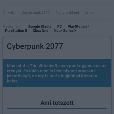
Címkék:
#cyberpunk 2077
#cd projekt red
#mod
Platformok:
Google Stadia
PC
PlayStation 4
PlayStation 5
Xbox One
Xbox Series X
Cyberpunk 2077
Más mint a The Witcher 3, nem pont ugyanazok az
erényei, és talán nem is lesz olyan korszakos
jelentőségű, de így is az év legjobbjai között a
helye.
Ami tetszett