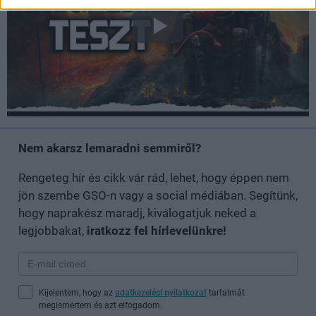
Nem akarsz lemaradni semmiről?
Rengeteg hír és cikk vár rád, lehet, hogy éppen nem
jön szembe GSO-n vagy a social médiában. Segítünk,
hogy naprakész maradj, kiválogatjuk neked a
legjobbakat,
iratkozz fel hírlevelünkre!
Kijelentem, hogy az
adatkezelési nyilatkozat
tartalmát
megismertem és azt elfogadom.