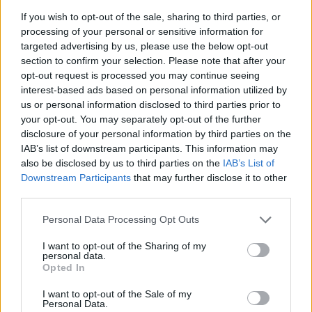
If you wish to opt-out of the sale, sharing to third parties, or
processing of your personal or sensitive information for
targeted advertising by us, please use the below opt-out
section to confirm your selection. Please note that after your
opt-out request is processed you may continue seeing
interest-based ads based on personal information utilized by
us or personal information disclosed to third parties prior to
Hozzászólások
your opt-out. You may separately opt-out of the further
disclosure of your personal information by third parties on the
IAB’s list of downstream participants. This information may
also be disclosed by us to third parties on the
IAB’s List of
Az Elden Ring: Shadow of the
Downstream Participants
that may further disclose it to other
third parties.
Erdtree DLC már most a 2024-
Please note that this website/app uses one or more Google
Personal Data Processing Opt Outs
es év bajnoka, és ez nem
services and may gather and store information including but
not limited to your visit or usage behaviour. You may click to
I want to opt-out of the Sharing of my
minden
personal data.
grant or deny consent to Google and its third-party tags to
Opted In
use your data for below specified purposes in below Google
consent section.
I want to opt-out of the Sale of my
Csirke
|
2024 június 19. 17:01
Personal Data.