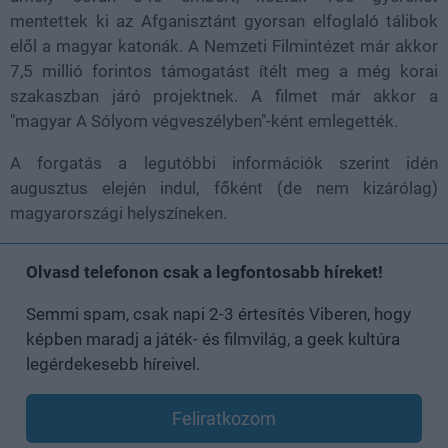
mentettek ki az Afganisztánt gyorsan elfoglaló tálibok
elől a magyar katonák. A Nemzeti Filmintézet már akkor
7,5 millió forintos támogatást ítélt meg a még korai
szakaszban járó projektnek. A filmet már akkor a
"magyar A Sólyom végveszélyben"-ként emlegették.
A forgatás a legutóbbi információk szerint idén
augusztus elején indul, főként (de nem kizárólag)
magyarországi helyszíneken.
Olvasd telefonon csak a legfontosabb híreket!
Semmi spam, csak napi 2-3 értesítés Viberen, hogy
képben maradj a játék- és filmvilág, a geek kultúra
legérdekesebb híreivel.
Feliratkozom