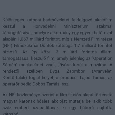
Loaded
:
Unmute
100.00%
Különleges katonai hadműveletet feldolgozó akciófilm
készül a Honvédelmi Minisztérium szakmai
támogatásával, amelyre a kormány egy egyedi határozat
alapján 1,067 milliárd forintot, míg a Nemzeti Filmintézet
(NFI) Filmszakmai Döntőbizottsága 1,7 milliárd forintot
biztosít. Az így közel 3 milliárd forintos állami
támogatással készülő film, amely jelenleg az "Operation
Sámán" munkacímet viseli, jövőre kerül a mozikba. A
rendezői székben Dyga Zsombor (Aranyélet,
Köntörfalak) foglal helyet, a producer Lajos Tamás, az
operatőr pedig Dobos Tamás lesz.
Az NFI közleménye szerint a film fikciós alapú története
magyar katonák hősies akcióját mutatja be, akik több
száz embert szabadítanak ki egy háború sújtotta
városból.