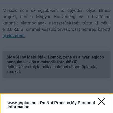
Messze nem ez egyébként az egyetlen olyan filmes
projekt, ami a Magyar Honvédség és a hivatásos
katonák életmódjának népszerűsítését tűzte ki célul:
a S.E.R.E.G. címmel készülő tévésorozat nemrég kapott
új előzetest
.
SMASH by Meló-Diák: Homok, zene és a nyár legjobb
hangulata – Jön a második forduló! (X)
Július végén folytatódik a balatoni strandröplabda-
sorozat.
Címkék:
#operation sámán
www.gsplus.hu -
Do Not Process My Personal
Information