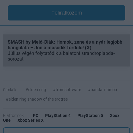
Feliratkozom
SMASH by Meló-Diák: Homok, zene és a nyár legjobb
hangulata – Jön a második forduló! (X)
Július végén folytatódik a balatoni strandröplabda-
sorozat.
Címkék:
#elden ring
#fromsoftware
#bandai namco
#elden ring shadow of the erdtree
Platformok:
PC
PlayStation 4
PlayStation 5
Xbox
One
Xbox Series X