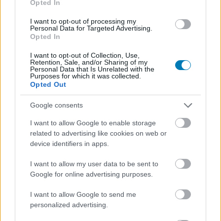
Opted In
I want to opt-out of processing my
Nagyon úgy fest, hogy megszületett minden
Personal Data for Targeted Advertising.
Opted In
idők legjobb DLC-je.
I want to opt-out of Collection, Use,
Loaded
:
Unmute
Retention, Sale, and/or Sharing of my
80.89%
Personal Data that Is Unrelated with the
Purposes for which it was collected.
Tesztünkben mi is oda és vissza voltunk az
Elden Ring:
Opted Out
Shadow of the Erdtree DLC
miatt, a helyzet pedig az,
Google consents
hogy a világ többi részén is hasonlóan vélekedtek az
újságírók. Mindez pedig azt eredményezte, hogy jelenleg
I want to allow Google to enable storage
a Shadow of the Erdtree rendelkezik a legjobb
related to advertising like cookies on web or
device identifiers in apps.
átlagpontszámmal a 2024-es megjelenések közül
a Metacritic oldalán.
I want to allow my user data to be sent to
Google for online advertising purposes.
A DLC-nek jelenleg 95-ös a Metascore-ja, és ezzel maga
mögé tudott utasítani olyan játékokat, mint a Final
I want to allow Google to send me
Fantasy VII Rebirth (92 pont), a Destiny 2: The Final
personalized advertising.
Shape (92 pont), az Animal Well (91 pont), vagy a Balatro