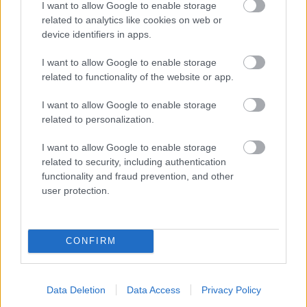
I want to allow Google to enable storage
(90 pont).
related to analytics like cookies on web or
device identifiers in apps.
I want to allow Google to enable storage
Még ennél is nagyobb fegyvertény azonban talán az,
related to functionality of the website or app.
hogy az Elden Ring: Shadow of the Erdtree lett minden
I want to allow Google to enable storage
idők legmagasabb értékelésével bíró DLC-je, mivel a
related to personalization.
korábbi bajnok a fentebb is említett Destiny 2: The Final
Shape, valamint az ugyancsak 92 pontos The Witcher 3:
I want to allow Google to enable storage
Blood and Wine volt.
related to security, including authentication
functionality and fraud prevention, and other
Ha egyébként videós formában szeretnétek megnézni a
user protection.
DLC-ről készült tesztünket, akkor alább ezt is
megtehetitek.
CONFIRM
Data Deletion
Data Access
Privacy Policy