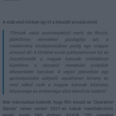
A stáb első körben így írt a készülő produkcióról.
"Filmünk valós eseményekből merít, de fikciós,
játékfilmes elemekkel gazdagítja azt, a
cselekmény középpontjában pedig egy magyar
orvosnő áll. A történet során párhuzamosan fut és
összefonódik a magyar katonák önfeláldozó
küzdelme a városból menekülni próbálók
elkeseredett harcával. A végső jelenetben egy
apokalipszisbe süllyedő repülőtéren törvény és
rend nélkül csak a magyar katonák kitartása,
hősiessége és embersége dönt életről és halálról"
Már márciusban kiderült, hogy film készül az "Operation
Sámán" néven ismert 2021-es kabuli mentőakcióról,
amely során 540 embert, köztük 180 gyereket