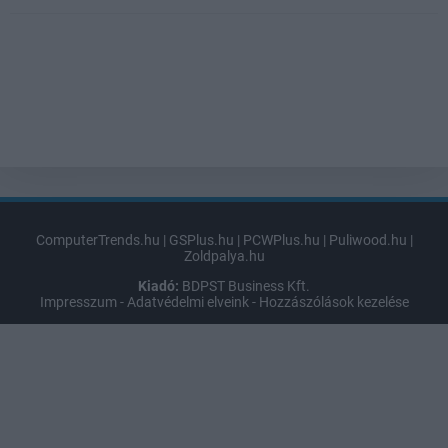
ComputerTrends.hu
|
GSPlus.hu
|
PCWPlus.hu
|
Puliwood.hu
|
Zoldpalya.hu
Kiadó:
BDPST Business Kft.
Impresszum
-
Adatvédelmi elveink
-
Hozzászólások kezelése