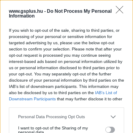
www.gsplus.hu -
Do Not Process My Personal
Information
If you wish to opt-out of the sale, sharing to third parties, or
processing of your personal or sensitive information for
targeted advertising by us, please use the below opt-out
section to confirm your selection. Please note that after your
Hozzászólások
opt-out request is processed you may continue seeing
interest-based ads based on personal information utilized by
us or personal information disclosed to third parties prior to
your opt-out. You may separately opt-out of the further
22 milliárd dollárért venné meg
disclosure of your personal information by third parties on the
IAB’s list of downstream participants. This information may
a Fox a Rokut
also be disclosed by us to third parties on the
IAB’s List of
Downstream Participants
that may further disclose it to other
third parties.
Csirke
|
2026 június 16. 14:22
Please note that this website/app uses one or more Google
Personal Data Processing Opt Outs
services and may gather and store information including but
A tévés óriás a streamingpiacon erősítene
not limited to your visit or usage behaviour. You may click to
I want to opt-out of the Sharing of my
personal data.