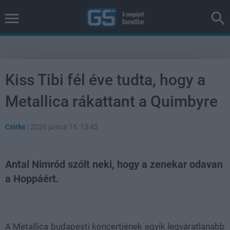
Kiss Tibi fél éve tudta, hogy a
Metallica rákattant a Quimbyre
Csirke
|
2026 június 16. 13:43
Antal Nimród szólt neki, hogy a zenekar odavan
a Hoppáért.
Loaded
:
Unmute
38.26%
A Metallica budapesti koncertjének egyik legváratlanabb