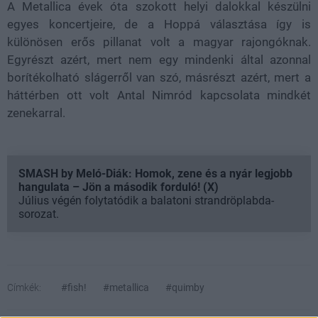
A Metallica évek óta szokott helyi dalokkal készülni
egyes koncertjeire, de a Hoppá választása így is
különösen erős pillanat volt a magyar rajongóknak.
Egyrészt azért, mert nem egy mindenki által azonnal
borítékolható slágerről van szó, másrészt azért, mert a
háttérben ott volt Antal Nimród kapcsolata mindkét
zenekarral.
SMASH by Meló-Diák: Homok, zene és a nyár legjobb
hangulata – Jön a második forduló! (X)
Július végén folytatódik a balatoni strandröplabda-
sorozat.
Címkék:
#fish!
#metallica
#quimby