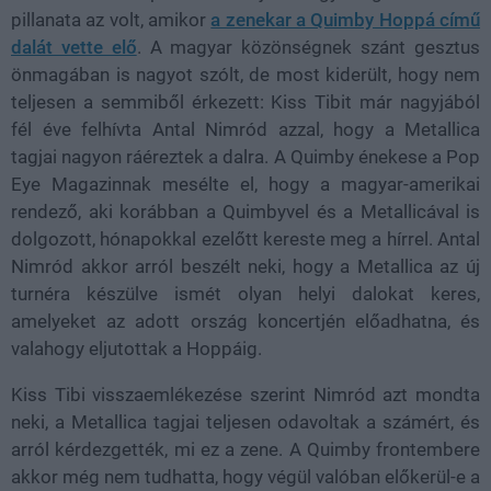
pillanata az volt, amikor
a zenekar a Quimby Hoppá című
dalát vette elő
. A magyar közönségnek szánt gesztus
önmagában is nagyot szólt, de most kiderült, hogy nem
teljesen a semmiből érkezett: Kiss Tibit már nagyjából
fél éve felhívta Antal Nimród azzal, hogy a Metallica
tagjai nagyon ráéreztek a dalra. A Quimby énekese a Pop
Eye Magazinnak mesélte el, hogy a magyar-amerikai
rendező, aki korábban a Quimbyvel és a Metallicával is
dolgozott, hónapokkal ezelőtt kereste meg a hírrel. Antal
Nimród akkor arról beszélt neki, hogy a Metallica az új
turnéra készülve ismét olyan helyi dalokat keres,
amelyeket az adott ország koncertjén előadhatna, és
valahogy eljutottak a Hoppáig.
Kiss Tibi visszaemlékezése szerint Nimród azt mondta
neki, a Metallica tagjai teljesen odavoltak a számért, és
arról kérdezgették, mi ez a zene. A Quimby frontembere
akkor még nem tudhatta, hogy végül valóban előkerül-e a