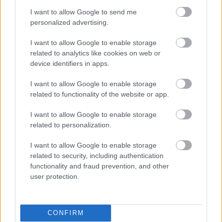
áthidaló finanszírozást biztosít a Morgan Stanley.
I want to allow Google to send me
personalized advertising.
Az üzlet azért lehet fordulópont a Fox számára, mert a
vállalat a Disneynek eladott 21st Century Fox-vagyon
I want to allow Google to enable storage
után főleg élő hírekre, sportokra és hagyományos tévés
related to analytics like cookies on web or
eszközökre épített. A cég ugyan 2020-ban 440 millió
device identifiers in apps.
dollárért megvette a Tubi ingyenes, reklámokkal működő
I want to allow Google to enable storage
streamingplatformot, amely mára több mint 100 millió
related to functionality of the website or app.
havi felhasználót ér el, de a Roku felvásárlása ennél
sokkal nagyobb ugrás lenne.
I want to allow Google to enable storage
related to personalization.
I want to allow Google to enable storage
related to security, including authentication
A Roku 2002 óta a streamingeszközök és okostévés
functionality and fraud prevention, and other
platformok egyik meghatározó szereplője, miközben
user protection.
olyan óriásokkal versenyez, mint az Amazon, a Google, a
Samsung és az Apple. A vállalat több mint 100 millió
globális streamingháztartást ér el, saját csatornával,
CONFIRM
reklámtechnológiai háttérrel, felhasználói adatokkal és