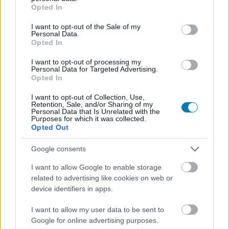
grant or deny consent to Google and its third-party tags to
hatalmasat.
Opted In
use your data for below specified purposes in below Google
consent section.
I want to opt-out of the Sale of my
Loaded
:
Unmute
21.86%
Personal Data.
Opted In
A Fox Corp. nagy lépéssel próbálja bebiztosítani a helyét
I want to opt-out of processing my
a streamingkorszakban: a vállalat bejelentette, hogy
Personal Data for Targeted Advertising.
Opted In
megállapodott a Roku felvásárlásáról. Az üzlet a
streamingplatform értékét nagyjából 22 milliárd dollárra
I want to opt-out of Collection, Use,
teszi, a tranzakció pedig a tervek szerint 2027 első
Retention, Sale, and/or Sharing of my
Personal Data that Is Unrelated with the
felében zárulhat le, ha megkapja a szükséges
Purposes for which it was collected.
Opted Out
jóváhagyásokat. A megállapodás értelmében a Fox
részvényenként 160 dollárt fizetne készpénz és Fox
Google consents
Class A részvények kombinációjával. A konstrukció
I want to allow Google to enable storage
alapján a Fox jelenlegi részvényesei a lezárás után a
related to advertising like cookies on web or
közös vállalat körülbelül 73 százalékát birtokolnák, a
device identifiers in apps.
Roku részvényesei pedig nagyjából 27 százalékot
kapnának. A Fox a készpénzes részt saját forrásból és új
I want to allow my user data to be sent to
adósságból finanszírozná, ehhez 12 milliárd dolláros
Google for online advertising purposes.