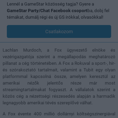
Lennél a GameStar közösség tagja? Gyere a
GameStar Party/Chat Facebook csoport
ba, dobj fel
témákat, dumálj régi és új GS írókkal, olvasókkal!
Csatlakozom
Lachlan Murdoch, a Fox ügyvezető elnöke és
vezérigazgatója szerint a megállapodás meghatározó
pillanat a cég történetében. A Fox a Rokuval a sport-, hír-
és szórakoztató tartalmait, valamint a Tubit egy olyan
platformmal kapcsolná össze, amelyen keresztül az
amerikai nézők jelentős része már most
streamingtartalmakat fogyaszt. A vállalatok szerint a
közös cég a nézettségi részesedés alapján a harmadik
legnagyobb amerikai tévés szereplővé válhat.
A Fox évente 400 millió dollárnyi költségszinergiával