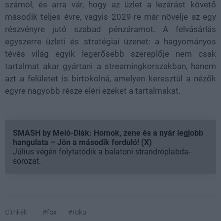
számol, és arra vár, hogy az üzlet a lezárást követő
második teljes évre, vagyis 2029-re már növelje az egy
részvényre jutó szabad pénzáramot. A felvásárlás
egyszerre üzleti és stratégiai üzenet: a hagyományos
tévés világ egyik legerősebb szereplője nem csak
tartalmat akar gyártani a streamingkorszakban, hanem
azt a felületet is birtokolná, amelyen keresztül a nézők
egyre nagyobb része eléri ezeket a tartalmakat.
SMASH by Meló-Diák: Homok, zene és a nyár legjobb
hangulata – Jön a második forduló! (X)
Július végén folytatódik a balatoni strandröplabda-
sorozat.
Címkék:
#fox
#roku