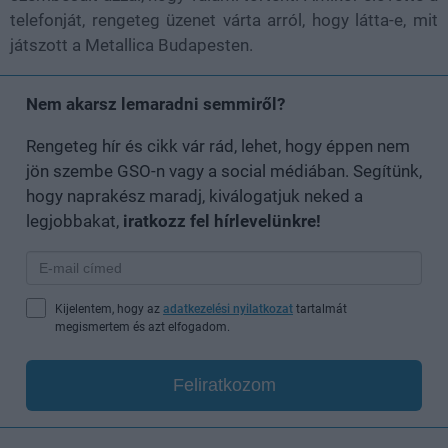
telefonját, rengeteg üzenet várta arról, hogy látta-e, mit
játszott a Metallica Budapesten.
Nem akarsz lemaradni semmiről?
Rengeteg hír és cikk vár rád, lehet, hogy éppen nem
jön szembe GSO-n vagy a social médiában. Segítünk,
hogy naprakész maradj, kiválogatjuk neked a
legjobbakat,
iratkozz fel hírlevelünkre!
Kijelentem, hogy az
adatkezelési nyilatkozat
tartalmát
megismertem és azt elfogadom.
Feliratkozom