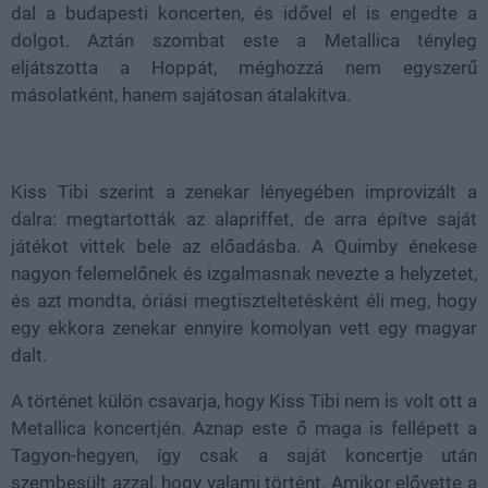
dal a budapesti koncerten, és idővel el is engedte a
dolgot. Aztán szombat este a Metallica tényleg
eljátszotta a Hoppát, méghozzá nem egyszerű
másolatként, hanem sajátosan átalakítva.
Kiss Tibi szerint a zenekar lényegében improvizált a
dalra: megtartották az alapriffet, de arra építve saját
játékot vittek bele az előadásba. A Quimby énekese
nagyon felemelőnek és izgalmasnak nevezte a helyzetet,
és azt mondta, óriási megtiszteltetésként éli meg, hogy
egy ekkora zenekar ennyire komolyan vett egy magyar
dalt.
A történet külön csavarja, hogy Kiss Tibi nem is volt ott a
Metallica koncertjén. Aznap este ő maga is fellépett a
Tagyon-hegyen, így csak a saját koncertje után
szembesült azzal, hogy valami történt. Amikor elővette a