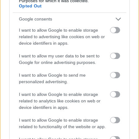
Purposes for which it was collected.
Rixon
|
2025 augusztus 27. 13:31
Opted Out
Google consents
Mai szemmel nincs semmi szégyellnivalójuk
I want to allow Google to enable storage
ezeknek a címeknek.
related to advertising like cookies on web or
device identifiers in apps.
Loaded
:
Unmute
21.02%
I want to allow my user data to be sent to
Google for online advertising purposes.
Az utóbbi években a játékipar szép lassan talán átesett
azon a ponton, ahol a külcsín sok esetben fontosabb,
I want to allow Google to send me
mint maga a játékmenet. Természetesen ezzel szemben
personalized advertising.
is fel lehet hozni rengeteg művészien gyönyörű indie,
I want to allow Google to enable storage
vagy kisebb költségvetésű címet, mely történetében és
related to analytics like cookies on web or
játékmenetében is kenterbe veri az AAA játékokat (pl. a
device identifiers in apps.
Clair Obscur: Expedition 33), ám ez utóbbi szegmenst
egyfajta stagnálás jellemzi, mi több, sokszor egészen
I want to allow Google to enable storage
related to functionality of the website or app.
csúnya játékok is születnek.