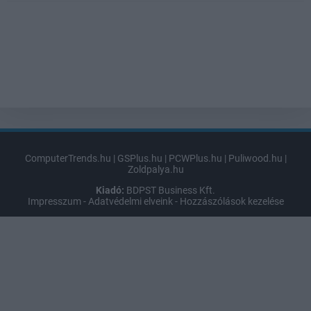
ComputerTrends.hu
|
GSPlus.hu
|
PCWPlus.hu
|
Puliwood.hu
|
Zoldpalya.hu
Kiadó:
BDPST Business Kft.
Impresszum
-
Adatvédelmi elveink
-
Hozzászólások kezelése