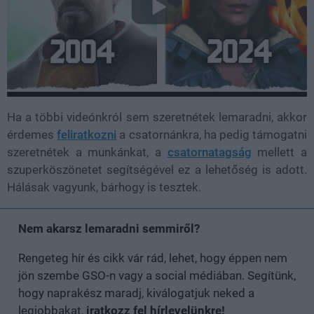
Ha a többi videónkról sem szeretnétek lemaradni, akkor
érdemes
feliratkozni
a csatornánkra, ha pedig támogatni
szeretnétek a munkánkat, a
csatornatagság
mellett a
szuperköszönetet segítségével ez a lehetőség is adott.
Hálásak vagyunk, bárhogy is tesztek.
Nem akarsz lemaradni semmiről?
Rengeteg hír és cikk vár rád, lehet, hogy éppen nem
jön szembe GSO-n vagy a social médiában. Segítünk,
hogy naprakész maradj, kiválogatjuk neked a
legjobbakat,
iratkozz fel hírlevelünkre!