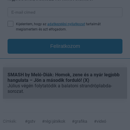
Kijelentem, hogy az
adatkezelési nyilatkozat
tartalmát
megismertem és azt elfogadom.
Feliratkozom
SMASH by Meló-Diák: Homok, zene és a nyár legjobb
hangulata – Jön a második forduló! (X)
Július végén folytatódik a balatoni strandröplabda-
sorozat.
Címkék:
#gstv
#régi játékok
#grafika
#videó