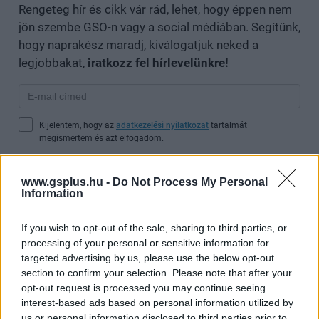
Rengeteg hír és cikk vár rád, lehet, hogy éppen nem
jön szembe GSO-n vagy a social médiában. Segítünk,
hogy naprakész maradj, kiválogatjuk neked a
legjobbakat,
iratkozz fel hírlevelünkre!
Kijelentem, hogy az
adatkezelési nyilatkozat
tartalmát
megismertem és azt elfogadom.
Feliratkozom
www.gsplus.hu -
Do Not Process My Personal
Information
If you wish to opt-out of the sale, sharing to third parties, or
processing of your personal or sensitive information for
SMASH by Meló-Diák: Homok, zene és a nyár legjobb
targeted advertising by us, please use the below opt-out
hangulata – Jön a második forduló! (X)
section to confirm your selection. Please note that after your
Július végén folytatódik a balatoni strandröplabda-
opt-out request is processed you may continue seeing
sorozat.
interest-based ads based on personal information utilized by
us or personal information disclosed to third parties prior to