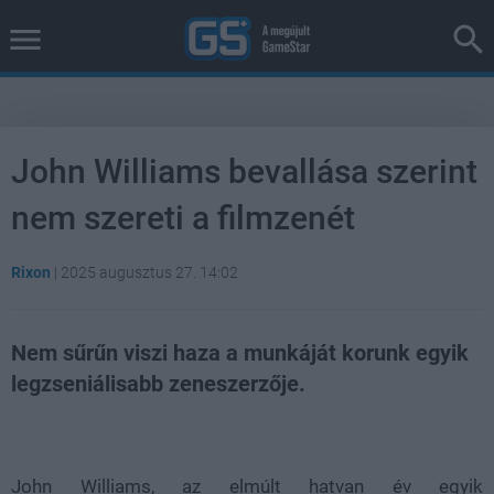
John Williams bevallása szerint
nem szereti a filmzenét
Rixon
|
2025 augusztus 27. 14:02
Nem sűrűn viszi haza a munkáját korunk egyik
legzseniálisabb zeneszerzője.
Loaded
:
Unmute
37.42%
John Williams, az elmúlt hatvan év egyik