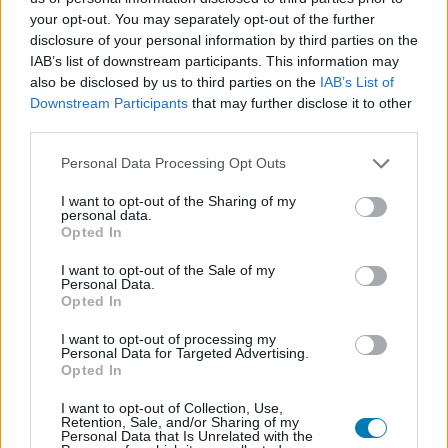
your opt-out. You may separately opt-out of the further
disclosure of your personal information by third parties on the
IAB’s list of downstream participants. This information may
Címkék:
#john williams
#filmzene
also be disclosed by us to third parties on the
IAB’s List of
Downstream Participants
that may further disclose it to other
third parties.
Please note that this website/app uses one or more Google
Personal Data Processing Opt Outs
services and may gather and store information including but
not limited to your visit or usage behaviour. You may click to
I want to opt-out of the Sharing of my
personal data.
grant or deny consent to Google and its third-party tags to
Opted In
use your data for below specified purposes in below Google
consent section.
I want to opt-out of the Sale of my
Hozzászólások
Personal Data.
Opted In
I want to opt-out of processing my
Personal Data for Targeted Advertising.
Ezek a játékok még ma is
Opted In
gyönyörűek
I want to opt-out of Collection, Use,
Retention, Sale, and/or Sharing of my
Personal Data that Is Unrelated with the