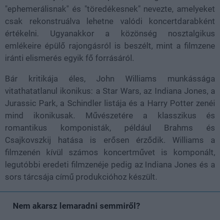
"ephemerálisnak" és "töredékesnek" nevezte, amelyeket
csak rekonstruálva lehetne valódi koncertdarabként
értékelni. Ugyanakkor a közönség nosztalgikus
emlékeire épülő rajongásról is beszélt, mint a filmzene
iránti elismerés egyik fő forrásáról.
Bár kritikája éles, John Williams munkássága
vitathatatlanul ikonikus: a Star Wars, az Indiana Jones, a
Jurassic Park, a Schindler listája és a Harry Potter zenéi
mind ikonikusak. Művészetére a klasszikus és
romantikus komponisták, például Brahms és
Csajkovszkij hatása is erősen érződik. Williams a
filmzenén kívül számos koncertművet is komponált,
legutóbbi eredeti filmzenéje pedig az Indiana Jones és a
sors tárcsája című produkcióhoz készült.
Nem akarsz lemaradni semmiről?