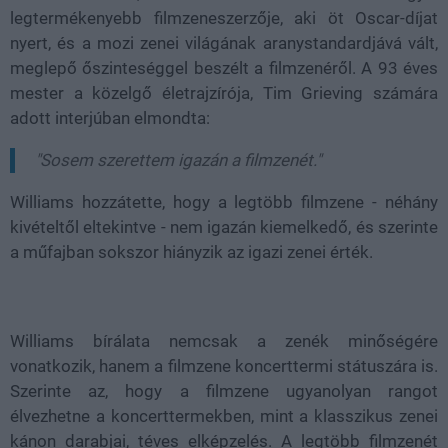
legtermékenyebb filmzeneszerzője, aki öt Oscar-díjat
nyert, és a mozi zenei világának aranystandardjává vált,
meglepő őszinteséggel beszélt a filmzenéről. A 93 éves
mester a közelgő életrajzírója, Tim Grieving számára
adott interjúban elmondta:
"Sosem szerettem igazán a filmzenét."
Williams hozzátette, hogy a legtöbb filmzene - néhány
kivételtől eltekintve - nem igazán kiemelkedő, és szerinte
a műfajban sokszor hiányzik az igazi zenei érték.
Williams bírálata nemcsak a zenék minőségére
vonatkozik, hanem a filmzene koncerttermi státuszára is.
Szerinte az, hogy a filmzene ugyanolyan rangot
élvezhetne a koncerttermekben, mint a klasszikus zenei
kánon darabjai, téves elképzelés. A legtöbb filmzenét