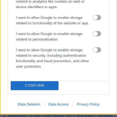
related to analytics like cookies on web or
MS Office 2019 Home and Business for Mac
- 39,29€
device identifiers in apps.
MS Office 2021 Home and Business for Mac
- 44,99€
I want to allow Google to enable storage
MS Office 2019 Professional Plus - 2 Keys
-46,55€
related to functionality of the website or app.
(23,28€/kulcs)
I want to allow Google to enable storage
MS Office 2021 Professional Plus - 2 Keys
- 54,45€
related to personalization.
(27,28€/kulcs)
I want to allow Google to enable storage
MS Office 2021 Professional Plus - 3 Keys
- 76,75€
related to security, including authentication
(25,58€/kulcs)
functionality and fraud prevention, and other
user protection.
MS Office 2021 Professional Plus - 5 PCs
- 124,50€
(24,90€/PC)
Költséghatékony csomagajánlatok a
CONFIRM
BKS62
kuponkóddal
Windows 11 Pro + MS Office 2021 Pro Keys - Bundle
-
Data Deletion
Data Access
Privacy Policy
38,47€
Windows 10 Pro + MS Office 2021 Pro Keys - Bundle
-