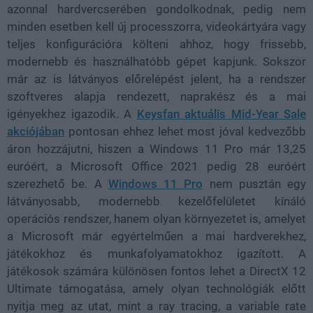
azonnal hardvercserében gondolkodnak, pedig nem
minden esetben kell új processzorra, videokártyára vagy
teljes konfigurációra költeni ahhoz, hogy frissebb,
modernebb és használhatóbb gépet kapjunk. Sokszor
már az is látványos előrelépést jelent, ha a rendszer
szoftveres alapja rendezett, naprakész és a mai
igényekhez igazodik. A
Keysfan aktuális Mid-Year Sale
akciójában
pontosan ehhez lehet most jóval kedvezőbb
áron hozzájutni, hiszen a Windows 11 Pro már 13,25
euróért, a Microsoft Office 2021 pedig 28 euróért
szerezhető be. A
Windows 11 Pro
nem pusztán egy
látványosabb, modernebb kezelőfelületet kínáló
operációs rendszer, hanem olyan környezetet is, amelyet
a Microsoft már egyértelműen a mai hardverekhez,
játékokhoz és munkafolyamatokhoz igazított. A
játékosok számára különösen fontos lehet a DirectX 12
Ultimate támogatása, amely olyan technológiák előtt
nyitja meg az utat, mint a ray tracing, a variable rate