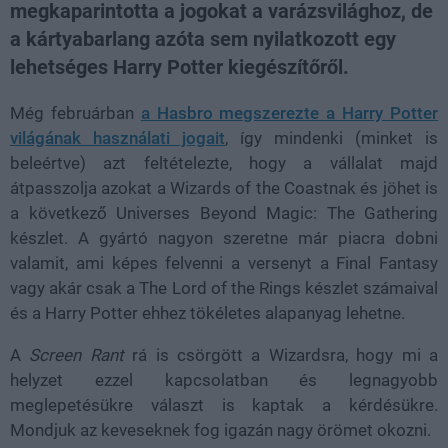
megkaparintotta a jogokat a varázsvilághoz, de
a kártyabarlang azóta sem nyilatkozott egy
lehetséges Harry Potter kiegészítőről.
Még februárban
a Hasbro megszerezte a Harry Potter
világának használati jogait
, így mindenki (minket is
beleértve) azt feltételezte, hogy a vállalat majd
átpasszolja azokat a Wizards of the Coastnak és jöhet is
a következő Universes Beyond Magic: The Gathering
készlet. A gyártó nagyon szeretne már piacra dobni
valamit, ami képes felvenni a versenyt a Final Fantasy
vagy akár csak a The Lord of the Rings készlet számaival
és a Harry Potter ehhez tökéletes alapanyag lehetne.
A
Screen Rant
rá is csörgött a Wizardsra, hogy mi a
helyzet ezzel kapcsolatban és legnagyobb
meglepetésükre választ is kaptak a kérdésükre.
Mondjuk az keveseknek fog igazán nagy örömet okozni.