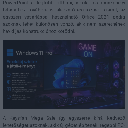
PowerPoint a legtöbb otthoni, iskolai és munkahelyi
feladathoz továbbra is alapvető eszköznek számít, az
egyszeri vásárlással használható Office 2021 pedig
azoknak lehet különösen vonzó, akik nem szeretnének
havidíjas konstrukcióhoz kötődni.
A Keysfan Mega Sale így egyszerre kínál kedvező
lehetőséget azoknak, akik új gépet építenek, régebbi PC-