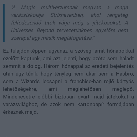
"A Magic multiverzumnak megvan a maga
varázsiskolája Strixhavenben, ahol rengeteg
felfedezendő titok várja még a játékosokat. A
Universes Beyond tervezetünkben egyelőre nem
szerepel egy másik meglátogatása."
Ez tulajdonképpen ugyanaz a szöveg, amit hónapokkal
ezelőtt kaptunk, ami azt jelenti, hogy azóta sem haladt
semmit a dolog. Három hónappal az eredeti bejelentés
után úgy tűnik, hogy tényleg nem akar sem a Hasbro,
sem a Wizards lecsapni a franchise-ban rejlő kártyás
lehetőségekre, ami meglehetősen meglepő.
Mindenesetre előbbi biztosan gyárt majd játékokat a
varázsvilághoz, de azok nem kartonpapír formájában
érkeznek majd.