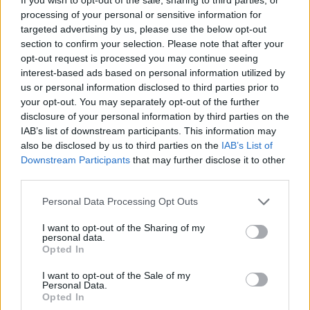
Windows 11 Home - 1 PC
- 13,15€
processing of your personal or sensitive information for
Windows 11 Home - 2 Keys
- 25,55€ (12,78€/kulcs)
targeted advertising by us, please use the below opt-out
section to confirm your selection. Please note that after your
Windows 10 Professional - 1 PC
- 8,25€
opt-out request is processed you may continue seeing
interest-based ads based on personal information utilized by
Windows 10 Professional - 2 Keys
- 14,35€
us or personal information disclosed to third parties prior to
(7,18€/kulcs)
your opt-out. You may separately opt-out of the further
disclosure of your personal information by third parties on the
Windows 10 Home - 1 PC
- 8,15€
IAB’s list of downstream participants. This information may
Windows 10 Enterprise LTSC 2021 Key - 1 PC
-
also be disclosed by us to third parties on the
IAB’s List of
12,25€
Downstream Participants
that may further disclose it to other
third parties.
Windows 11 Enterprise LTSC 2024 Key - 1 PC
-
Please note that this website/app uses one or more Google
12,80€
Personal Data Processing Opt Outs
services and may gather and store information including but
Windows 11 Enterprise LTSC IoT 2024 Key - 1 PC
-
not limited to your visit or usage behaviour. You may click to
I want to opt-out of the Sharing of my
personal data.
grant or deny consent to Google and its third-party tags to
12,88€
Opted In
use your data for below specified purposes in below Google
Windows Server 2025 Standard Key - 1 PC
- 30,99€
consent section.
I want to opt-out of the Sale of my
Personal Data.
Windows Server 2025 Datacenter Key - 1 PC
- 31,99€
Opted In