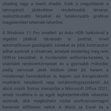
shading vagy a mesh shader. Ezek a megoldások a
támogatott játékokban részletesebb látványt,
realisztikusabb fényeket és hatékonyabb grafikus
megjelenítést tehetnek lehetővé.
A Windows 11 Pro emellett az Auto HDR funkcióval a
régebbi játékok látványán is javíthat, mivel
automatikusan gazdagabb színeket és jobb kontrasztot
adhat azoknak a címeknek, amelyek eredetileg még nem
HDR-re készültek. A modernebb erőforrás-kezelés, a
stabilabb rendszerkörnyezet és a gyorsabb működés
pedig nemcsak játék közben jöhet jól, hanem a
mindennapi használatban is, legyen szó böngészésről,
munkáról, tanulásról vagy tartalomfogyasztásról. Az
akció másik fontos szereplője a Microsoft Office 2021,
amely továbbra is az egyik legkézenfekvőbb választás
azoknak, akik megbízható irodai szoftvercsomagot
keresnek előfizetés nélkül. A Word, az Excel és a