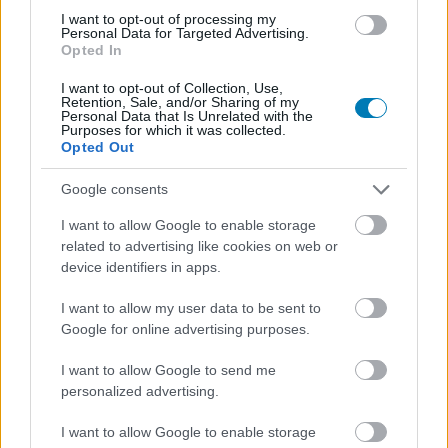
Párosítsd a frissített operációs rendszeredet az
MS
I want to opt-out of processing my
Personal Data for Targeted Advertising.
Office Professional 2021
csomaggal mindössze 28,48
Opted In
€-ért (eredeti ár: 249 €), és máris készen áll a teljes
I want to opt-out of Collection, Use,
rendszer mind a munkavégzéshez, mind a
Retention, Sale, and/or Sharing of my
szórakozáshoz. Ez az örökös licenc olyan alapvető
Personal Data that Is Unrelated with the
Purposes for which it was collected.
alkalmazásokat tartalmaz, mint a Word, az Excel, a
Opted Out
PowerPoint és még sok más - tökéletes választás az
iskolához, a munkához, vagy a játékokhoz. Az
Google consents
előfizetéses alternatívákkal ellentétben ez egyszeri
I want to allow Google to enable storage
vásárlás, így nem kell aggódni az ismétlődő díjak miatt.
related to advertising like cookies on web or
device identifiers in apps.
Verhetetlen Office ajánlatok
I want to allow my user data to be sent to
MS Office 2024 Professional Plus Key
- 16,99€
Google for online advertising purposes.
MS Office 2021 Professional Plus Key
- 28,48€
I want to allow Google to send me
MS Office 2019 Professional Plus Key
- 24,95€
personalized advertising.
MS Office 2016 Professional Plus Key
- 18,49€
I want to allow Google to enable storage