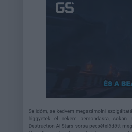
Unmute
Se időm, se kedvem megszámolni szolgáltatás
higgyétek el nekem bemondásra, sokan ny
Destruction AllStars sorsa pecsételődött meg