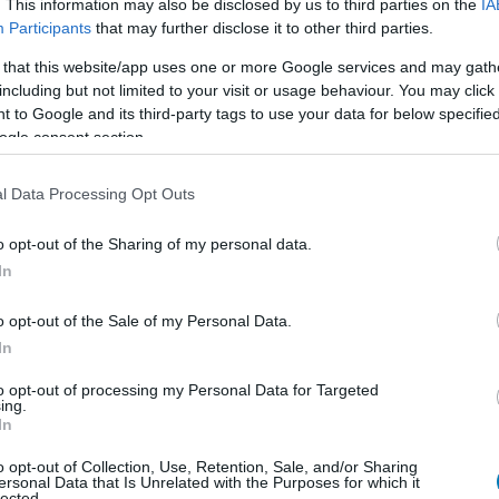
. This information may also be disclosed by us to third parties on the
IA
Participants
that may further disclose it to other third parties.
 that this website/app uses one or more Google services and may gath
including but not limited to your visit or usage behaviour. You may click 
 to Google and its third-party tags to use your data for below specifi
ogle consent section.
l Data Processing Opt Outs
o opt-out of the Sharing of my personal data.
In
o opt-out of the Sale of my Personal Data.
In
to opt-out of processing my Personal Data for Targeted
ing.
In
o opt-out of Collection, Use, Retention, Sale, and/or Sharing
tes. Az eredetileg 2018-ban megjelent lövölde komoly
ersonal Data that Is Unrelated with the Purposes for which it
lected.