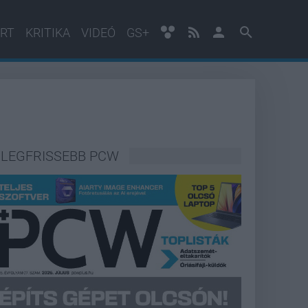
RT
KRITIKA
VIDEÓ
GS+
LEGFRISSEBB PCW