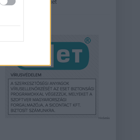
lehet
Hirdetés