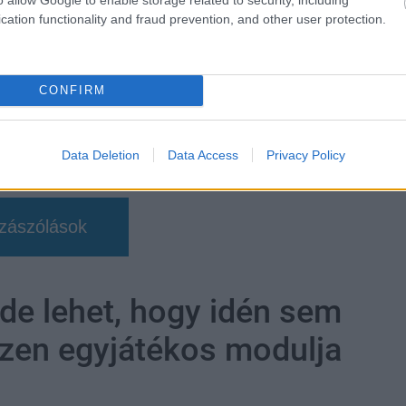
cation functionality and fraud prevention, and other user protection.
CONFIRM
Data Deletion
Data Access
Privacy Policy
zászólások
 de lehet, hogy idén sem
tizen egyjátékos modulja