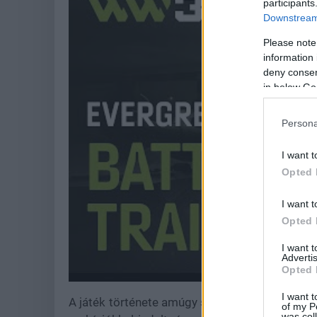
participants
Downstream 
Please note
information 
deny consent
in below Go
Persona
I want t
Opted 
I want t
Opted 
I want 
Advertis
Opted 
I want t
A játék története amúgy sem volt zökkenőmen
of my P
was col