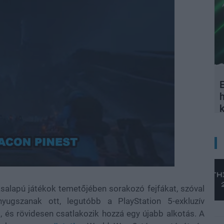
E
Loaded
:
100.00%
alapú játékok temetőjében sorakozó fejfákat, szóval
ugszanak ott, legutóbb a PlayStation 5-exkluzív
, és rövidesen csatlakozik hozzá egy újabb alkotás. A