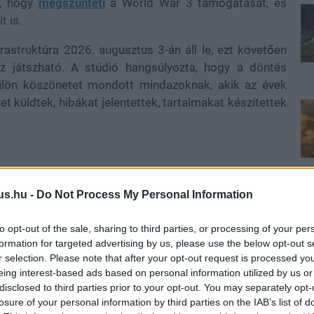
s, hogy
megszünteti
a World War 3 támogatását, és
t is.
frastruktúra 2026. augusztus 3-án áll le, ezt követően
sz játszható. A stúdió hangsúlyozta, hogy a döntés
ülön köszönetet mondott mindazoknak, akik az évek
t küldtek, hibákat jelentettek, tartalmakat készítettek
a, de a háttérben nagy valószínűséggel a folyamatosan
us.hu -
Do Not Process My Personal Information
sztikái alapján
az elmúlt 24 órában az egyszerre
intetében a csúcs mindössze 49 fő volt, ami drámai
to opt-out of the sale, sharing to third parties, or processing of your per
ekordhoz képest. Akkor egyszerre közel 12 ezren
formation for targeted advertising by us, please use the below opt-out s
r selection. Please note that after your opt-out request is processed y
eing interest-based ads based on personal information utilized by us or
disclosed to third parties prior to your opt-out. You may separately opt-
losure of your personal information by third parties on the IAB’s list of