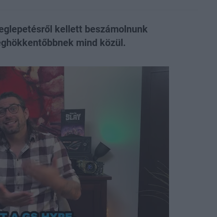
glepetésről kellett beszámolnunk
eghökkentőbbnek mind közül.