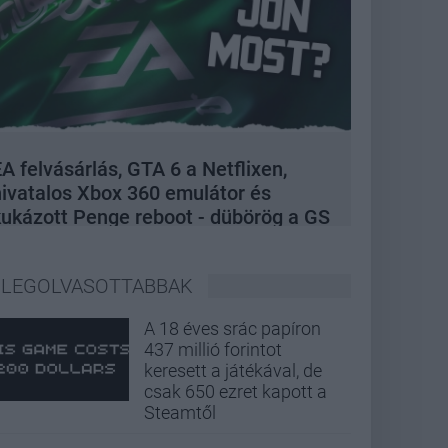
A felvásárlás, GTA 6 a Netflixen,
hivatalos Xbox 360 emulátor és
kukázott Penge reboot - dübörög a GS
Hype
LEGOLVASOTTABBAK
A 18 éves srác papíron
437 millió forintot
keresett a játékával, de
csak 650 ezret kapott a
Steamtől