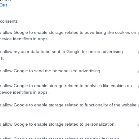
ozat potenciális kihívóját látták benne. A fejlesztők a
Out
helyezték a hangsúlyt, miközben olyan helyszíneken
só, Berlin vagy Moszkva.
consents
különféle kütyük széles választékát kínálta, a későbbi
o allow Google to enable storage related to advertising like cookies on
annak reményében, hogy új játékosokat tud bevonzani.
evice identifiers in apps.
 elegendőnek a közösség növekedéséhez. Akik még
o allow my user data to be sent to Google for online advertising
n, azoknak nagyjából két hónapjuk maradt arra, hogy
s.
to allow Google to send me personalized advertising.
o allow Google to enable storage related to analytics like cookies on
b hangulata – Jön a második forduló! (X)
evice identifiers in apps.
sorozat.
o allow Google to enable storage related to functionality of the website
o allow Google to enable storage related to personalization.
layer
#szerverleállás
#new generation games
#wishlist
o allow Google to enable storage related to security, including