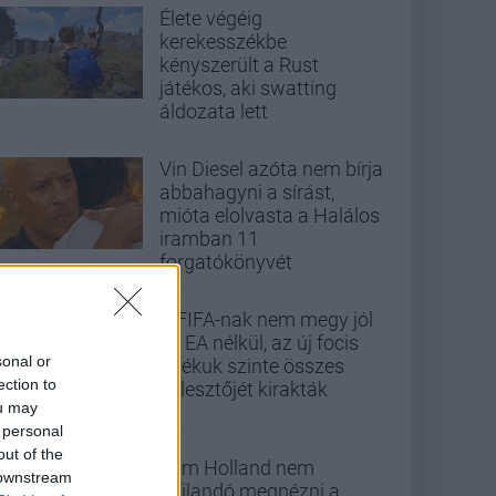
Élete végéig
kerekesszékbe
kényszerült a Rust
játékos, aki swatting
áldozata lett
Vin Diesel azóta nem bírja
abbahagyni a sírást,
mióta elolvasta a Halálos
iramban 11
forgatókönyvét
A FIFA-nak nem megy jól
az EA nélkül, az új focis
sonal or
játékuk szinte összes
ection to
fejlesztőjét kirakták
ou may
 personal
out of the
Tom Holland nem
 downstream
hajlandó megnézni a