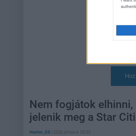
authenti
Hoz
Nem fogjátok elhinni,
jelenik meg a Star Ci
Hunter_GS
|
2026 június 4. 20:55