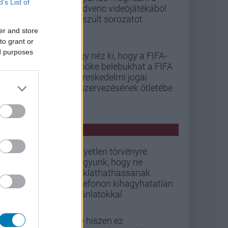
B’s List of
kedvenc videójátékából
készült sorozatot
er and store
to grant or
ed purposes
Úgy néz ki, hogy a FIFA-
elnöke belebukhat a FIFA
kereskedelmi jogai
kiszervezésének ötletébe
PCW HÍREK
Egyetlen törvényre
vagyunk, hogy ne
zaklathathassanak
telefonon kihagyhatatlan
ajánlatokkal
De hiszen ez