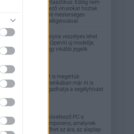
fantasztikus: Eddig nem
létező vírusokat hoztak
létre mesterséges
intelligenciával
Annyira veszélyes lehet
az OpenAI új modellje,
hogy inkább jegelik
Ezt is megértük:
Amerikában már AI is
fogadhatja a segélyhívást
A következő PC-s
komponens, amelynek
kilőhet az ára, az alaplap