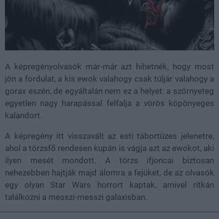
A képregényolvasók már-már azt hihetnék, hogy most
jön a fordulat, a kis ewok valahogy csak túljár valahogy a
gorax eszén, de egyáltalán nem ez a helyet: a szörnyeteg
egyetlen nagy harapással felfalja a vörös köpönyeges
kalandort.
A képregény itt visszavált az esti tábortüzes jelenetre,
ahol a törzsfő rendesen kupán is vágja azt az ewokot, aki
ilyen mesét mondott. A törzs ifjoncai biztosan
nehezebben hajtják majd álomra a fejüket, de az olvasók
egy olyan Star Wars horrort kaptak, amivel ritkán
találkozni a messzi-messzi galaxisban.