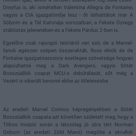
Dreyfus is, aki ismételten Valentina Allegra de Fontaine,
vagyis a CIA igazgatónője lesz - őt láthattátok már A
Sólyom és a Tél Katonája sorozatban, a Fekete Özvegy
stáblistás jelenetében és a Fekete Párduc 2-ben is.
Egyelőre csak rajongói teóriáról van szó, de a Marvel-
fanok egészen szépen összerakták, Ross elnök és de
Fontaine igazgatóasszony esetleges szövetsége hogyan
alapozhatná meg a Dark Avengers, vagyis Sötét
Bosszúállók csapat MCU-s debütálását, sőt még a
Vezért is sikerült bevonni ebbe az ötletesésbe.
Az eredeti Marvel Comics képregényekben a Sötét
Bosszúállók csapata azt követően született meg, hogy a
Titkos Invázió során a látszólag jó útra tért Norman
Osborn (az eredeti Zöld Manó) megölte a skrullok