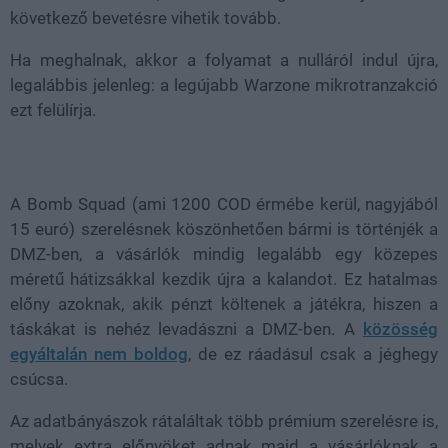
következő bevetésre vihetik tovább.
Ha meghalnak, akkor a folyamat a nulláról indul újra,
legalábbis jelenleg: a legújabb Warzone mikrotranzakció
ezt felülírja.
A Bomb Squad (ami 1200 COD érmébe kerül, nagyjából
15 euró) szerelésnek köszönhetően bármi is történjék a
DMZ-ben, a vásárlók mindig legalább egy közepes
méretű hátizsákkal kezdik újra a kalandot. Ez hatalmas
előny azoknak, akik pénzt költenek a játékra, hiszen a
táskákat is nehéz levadászni a DMZ-ben. A
közösség
egyáltalán nem boldog
, de ez ráadásul csak a jéghegy
csúcsa.
Az adatbányászok rátaláltak több prémium szerelésre is,
melyek extra előnyöket adnak majd a vásárlóknak a