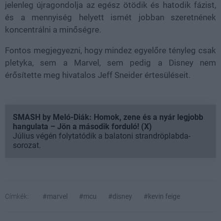
jelenleg újragondolja az egész ötödik és hatodik fázist,
és a mennyiség helyett ismét jobban szeretnének
koncentrálni a minőségre.
Fontos megjegyezni, hogy mindez egyelőre tényleg csak
pletyka, sem a Marvel, sem pedig a Disney nem
érősítette meg hivatalos Jeff Sneider értesüléseit.
SMASH by Meló-Diák: Homok, zene és a nyár legjobb
hangulata – Jön a második forduló! (X)
Július végén folytatódik a balatoni strandröplabda-
sorozat.
Címkék:
#marvel
#mcu
#disney
#kevin feige