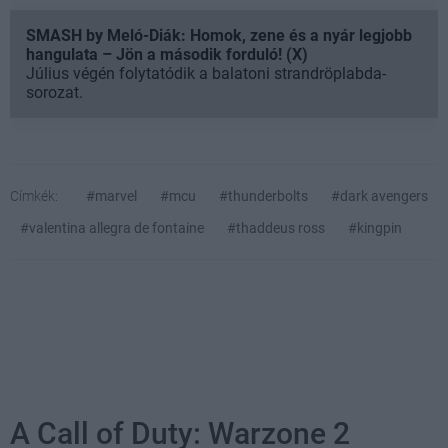
SMASH by Meló-Diák: Homok, zene és a nyár legjobb
hangulata – Jön a második forduló! (X)
Július végén folytatódik a balatoni strandröplabda-
sorozat.
Címkék:
#marvel
#mcu
#thunderbolts
#dark avengers
#valentina allegra de fontaine
#thaddeus ross
#kingpin
A Call of Duty: Warzone 2