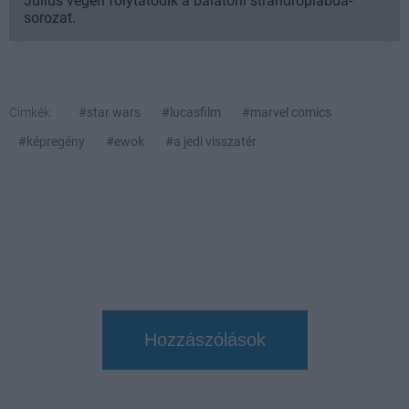
Július végén folytatódik a balatoni strandröplabda-
sorozat.
Címkék:
#star wars
#lucasfilm
#marvel comics
#képregény
#ewok
#a jedi visszatér
Hozzászólások