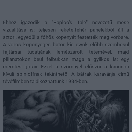
Ehhez igazodik a "Paploo's Tale" nevezetű mese
vizualitása is: teljesen fekete-fehér panelekből áll a
sztori, egyedül a főhős köpenyét festették meg vörösre.
A vörös köpönyeges bátor kis ewok előbb szembesül
fajtársai tucatjának lemészárolt tetemével, majd
pillanatokon beül felbukkan maga a gyilkos is: egy
méretes gorax. Ezzel a szörnnyel először a kánonon
kívüli spin-offnak tekinthető, A bátrak karavánja című
tévéfilmben találkozhattunk 1984-ben.