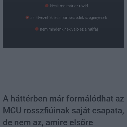
kicsit ma már ez rövid
az átvezetők és a párbeszédek szegényesek
nem mindenkinek való ez a műfaj
A háttérben már formálódhat az
MCU rosszfiúinak saját csapata,
de nem az, amire elsőre