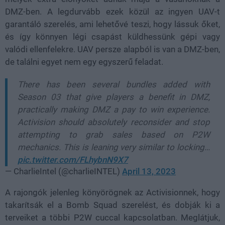
DMZ-ben. A legdurvább ezek közül az ingyen UAV-t
garantáló szerelés, ami lehetővé teszi, hogy lássuk őket,
és így könnyen légi csapást küldhessünk gépi vagy
valódi ellenfelekre. UAV persze alapból is van a DMZ-ben,
de találni egyet nem egy egyszerű feladat.
There has been several bundles added with
Season 03 that give players a benefit in DMZ,
practically making DMZ a pay to win experience.
Activision should absolutely reconsider and stop
attempting to grab sales based on P2W
mechanics. This is leaning very similar to locking…
pic.twitter.com/FLhybnN9X7
— CharlieIntel (@charlieINTEL)
April 13, 2023
A rajongók jelenleg könyörögnek az Activisionnek, hogy
takarítsák el a Bomb Squad szerelést, és dobják ki a
terveiket a többi P2W cuccal kapcsolatban. Meglátjuk,