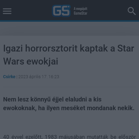
Igazi horrorsztorit kaptak a Star
Wars ewokjai
Csirke
|
2023 április 17. 16:23
Nem lesz könnyű éjjel elaludni a kis
ewokoknak, ha ilyen meséket mondanak nekik.
Loaded
:
Unmute
41.21%
40 évvel ezelőtt, 1983 májusában mutatták be először