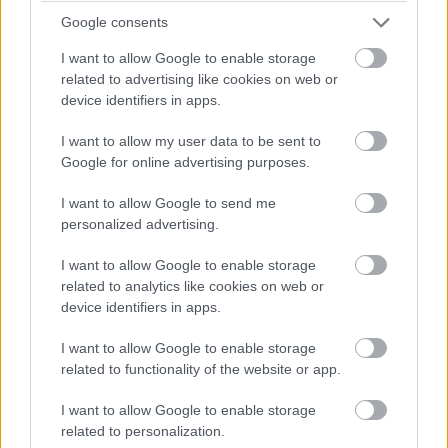
ellephette az internetet a kérdőjelek: hová tűnt a ray
Google consents
tracing ezekből a játékokból?
I want to allow Google to enable storage
A
/r/pcgaming subredditen már találgatnak az emberek
,
related to advertising like cookies on web or
device identifiers in apps.
de mindegy is, hogy mit ötletelnek, hiszen a korábban
elérhető funkciók egyszerűen nincsenek a helyükön.
I want to allow my user data to be sent to
Google for online advertising purposes.
I want to allow Google to send me
A ray tracing mellett a Resident Evil 3 remake-ből a
personalized advertising.
Dolby Atmos beállítás is kiveszett, és a Capcom egy
I want to allow Google to enable storage
szót sem szólt. Jelenleg mindenki csak szét tett
related to analytics like cookies on web or
karokkal várja, hogy mégis mi történik itt: amennyire mi
device identifiers in apps.
tudjuk semmilyen nagyobb javításra (vagy lerontásra)
nem készült a Capcom, így ez mindenkit váratlanul ért.
I want to allow Google to enable storage
related to functionality of the website or app.
Pláne mivel a remake-ek hangulatához tényleg
hozzátettek ezek a grafikai opciók.
I want to allow Google to enable storage
related to personalization.
Egyelőre csak annyit tehetünk, hogy várjuk a Capcom