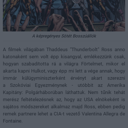
A képregényes Sötét Bosszúállók
A filmek világában Thaddeus "Thunderbolt" Ross anno
katonaként sem volt épp kisangyal, emlékezzünk csak,
hogyan szabadította rá a világra Förtelmet, mikor el
akarta kapni Hulkot, vagy épp mi lett a vége annak, hogy
immár külügyminiszterként érvényt akart szerezni
a Szokóviai Egyezménynek - utóbbit az Amerika
Kapitány: Polgárháborúban láthattuk. Nem tűnik tehát
merész feltételezésnek az, hogy az USA elnökeként is
sajátos módszereket alkalmaz majd Ross, ebben pedig
remek partnere lehet a CIA-t vezető Valentina Allegra de
Fontaine.