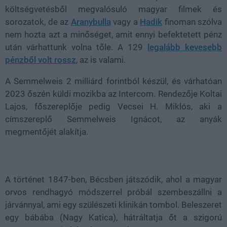
költségvetésből megvalósuló magyar filmek és
sorozatok, de az
Aranybulla
vagy a
Hadik
finoman szólva
nem hozta azt a minőséget, amit ennyi befektetett pénz
után várhattunk volna tőle. A 129
legalább kevesebb
pénzből volt rossz
, az is valami.
A Semmelweis 2 milliárd forintból készül, és várhatóan
2023 őszén küldi mozikba az Intercom. Rendezője Koltai
Lajos, főszereplője pedig Vecsei H. Miklós, aki a
címszereplő Semmelweis Ignácot, az anyák
megmentőjét alakítja.
A történet 1847-ben, Bécsben játszódik, ahol a magyar
orvos rendhagyó módszerrel próbál szembeszállni a
járvánnyal, ami egy szülészeti klinikán tombol. Beleszeret
egy bábába (Nagy Katica), hátráltatja őt a szigorú