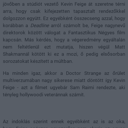
jövőben a stúdiót vezető Kevin Feige át szeretne térni
arra, hogy csak kifejezetten tapasztalt rendezőkkel
dolgozzon együtt. Ez egyébként összecseng azzal, hogy
korábban a
Deadline
arról számolt be, Feige nagynevű
direktorok között válogat a Fantasztikus Négyes film
kapcsán. Más kérdés, hogy a végeredmény egyáltalán
nem feltétlenül ezt mutatja, hiszen végül Matt
Shakmannál kötött ki ez a mozi, ő pedig elsősorban
sorozatokat készített a múltban.
Ha minden igaz, akkor a Doctor Strange az őrület
multiverzumában nagy sikerese miatt döntött így Kevin
Feige - azt a filmet ugyebár Sam Raimi rendezte, aki
tényleg hollywoodi veteránnak számít.
Az indoklás szerint ennek egyébként az is az oka,