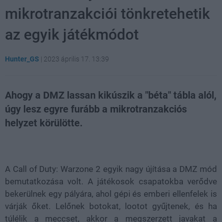
mikrotranzakciói tönkretehetik
az egyik játékmódot
Hunter_GS
|
2023 április 17. 13:39
Ahogy a DMZ lassan kikúszik a "béta" tábla alól,
úgy lesz egyre furább a mikrotranzakciós
helyzet körülötte.
Loaded
:
Unmute
21.86%
A Call of Duty: Warzone 2 egyik nagy újítása a DMZ mód
bemutatkozása volt. A játékosok csapatokba verődve
bekerülnek egy pályára, ahol gépi és emberi ellenfelek is
várják őket. Lelőnek botokat, lootot gyűjtenek, és ha
túlélik a meccset, akkor a megszerzett javakat a