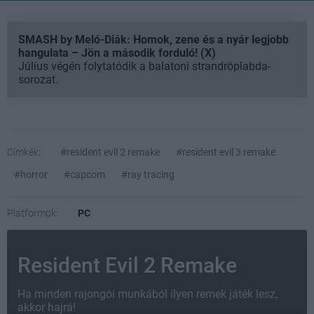
SMASH by Meló-Diák: Homok, zene és a nyár legjobb
hangulata – Jön a második forduló! (X)
Július végén folytatódik a balatoni strandröplabda-
sorozat.
Címkék:
#resident evil 2 remake
#resident evil 3 remake
#horror
#capcom
#ray tracing
Platformok:
PC
Resident Evil 2 Remake
Ha minden rajongói munkából ilyen remek játék lesz,
akkor hajrá!