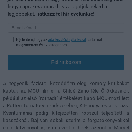
hogy naprakész maradj, kiválogatjuk neked a
legjobbakat,
iratkozz fel hírlevelünkre!
Kijelentem, hogy az
adatkezelési nyilatkozat
tartalmát
megismertem és azt elfogadom.
Feliratkozom
A negyedik fázistól kezdődően elég komoly kritikákat
kaptak az MCU filmjei, a Chloé Zaho-féle Örökkévalók
például az első "rothadt" értékelést kapó MCU-mozi lett
a Rotten Tomatoes rendszerében, A Hangya és a Darázs:
Kvantumánia pedig kifejezetten rosszul teljesített a
kasszáknál. Baj van sokak szerint a forgatókönyvekkel
és a látvánnyal is, épp ezért a hírek szerint a Marvel