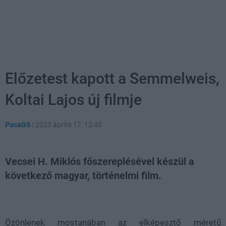
Előzetest kapott a Semmelweis,
Koltai Lajos új filmje
PacaGS
|
2023 április 17. 12:45
Vecsei H. Miklós főszereplésével készül a
következő magyar, történelmi film.
Loaded
:
Unmute
21.86%
Özönlenek mostanában az elképesztő méretű