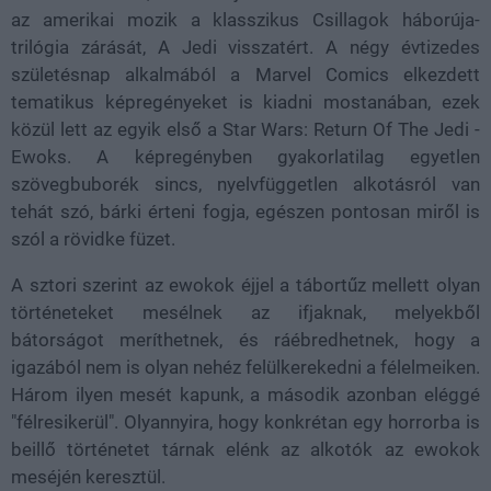
az amerikai mozik a klasszikus Csillagok háborúja-
trilógia zárását, A Jedi visszatért. A négy évtizedes
születésnap alkalmából a Marvel Comics elkezdett
tematikus képregényeket is kiadni mostanában, ezek
közül lett az egyik első a Star Wars: Return Of The Jedi -
Ewoks. A képregényben gyakorlatilag egyetlen
szövegbuborék sincs, nyelvfüggetlen alkotásról van
tehát szó, bárki érteni fogja, egészen pontosan miről is
szól a rövidke füzet.
A sztori szerint az ewokok éjjel a tábortűz mellett olyan
történeteket mesélnek az ifjaknak, melyekből
bátorságot meríthetnek, és ráébredhetnek, hogy a
igazából nem is olyan nehéz felülkerekedni a félelmeiken.
Három ilyen mesét kapunk, a második azonban eléggé
"félresikerül". Olyannyira, hogy konkrétan egy horrorba is
beillő történetet tárnak elénk az alkotók az ewokok
meséjén keresztül.