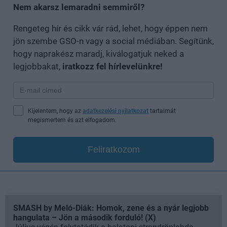
Nem akarsz lemaradni semmiről?
Rengeteg hír és cikk vár rád, lehet, hogy éppen nem
jön szembe GSO-n vagy a social médiában. Segítünk,
hogy naprakész maradj, kiválogatjuk neked a
legjobbakat,
iratkozz fel hírlevelünkre!
Kijelentem, hogy az
adatkezelési nyilatkozat
tartalmát
megismertem és azt elfogadom.
Feliratkozom
SMASH by Meló-Diák: Homok, zene és a nyár legjobb
hangulata – Jön a második forduló! (X)