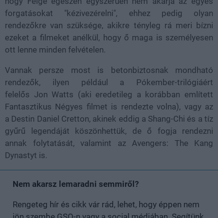
hogy Feige egészen egyszerűen nem akarja az egyes
forgatásokat "kézivezérelni", ehhez pedig olyan
rendezőkre van szüksége, akikre tényleg rá meri bízni
ezeket a filmeket anélkül, hogy ő maga is személyesen
ott lenne minden felvételen.
Vannak persze most is betonbiztosnak mondható
rendezők, ilyen például a Pókember-trilógiáért
felelős Jon Watts (aki eredetileg a korábban említett
Fantasztikus Négyes filmet is rendezte volna), vagy az
a Destin Daniel Cretton, akinek eddig a Shang-Chi és a tíz
gyűrű legendáját köszönhettük, de ő fogja rendezni
annak folytatását, valamint az Avengers: The Kang
Dynastyt is.
Nem akarsz lemaradni semmiről?
Rengeteg hír és cikk vár rád, lehet, hogy éppen nem
jön szembe GSO-n vagy a social médiában. Segítünk,