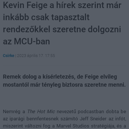
Kevin Feige a hírek szerint már
inkább csak tapasztalt
rendezőkkel szeretne dolgozni
az MCU-ban
Csirke
|
2023 április 17. 17:55
Remek dolog a kísérletezés, de Feige elvileg
mostantól már tényleg biztosra szeretne menni.
Loaded
:
Unmute
21.86%
Nemrég a
The Hot Mic
nevezetű podcastban dobta be
az iparági bennfentesnek számító Jeff Sneider az infót,
miszerint változni fog a Marvel Studios stratégiája, és a