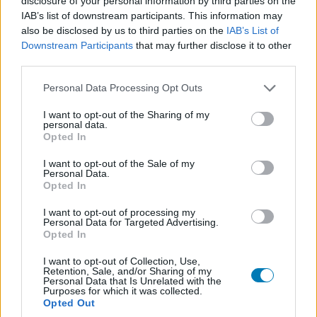
A Resident Evil 2 és Resident
disclosure of your personal information by third parties on the
IAB’s list of downstream participants. This information may
Evil 3 remake-ből egyszer csak
also be disclosed by us to third parties on the
IAB’s List of
Downstream Participants
that may further disclose it to other
eltűnt a ray tracing
third parties.
Please note that this website/app uses one or more Google
Personal Data Processing Opt Outs
Hunter_GS
|
2023 április 18. 06:01
services and may gather and store information including but
not limited to your visit or usage behaviour. You may click to
I want to opt-out of the Sharing of my
personal data.
grant or deny consent to Google and its third-party tags to
Opted In
use your data for below specified purposes in below Google
A Capcom minden szó nélkül kivett fontos
consent section.
I want to opt-out of the Sale of my
funkciókat a két korábbi remake-ből, és
Personal Data.
Opted In
egyelőre nem kommentálta a dolgot.
I want to opt-out of processing my
Loaded
:
Unmute
Personal Data for Targeted Advertising.
21.86%
Opted In
A Resident Evil 2 és a Resident Evil 3 új verziói ugyan
I want to opt-out of Collection, Use,
talán nem mentek akkorát, mint a Resident Evil 4
Retention, Sale, and/or Sharing of my
Personal Data that Is Unrelated with the
remake, de hatalmas sikernek örvendtek világszerte. Ez
Purposes for which it was collected.
Opted Out
azért is nagyon jó hír, mert így pillanatokon belül