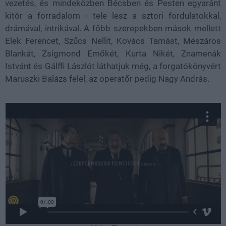
vezetés, és mindeközben Bécsben és Pesten egyaránt
kitör a forradalom - tele lesz a sztori fordulatokkal,
drámával, intrikával. A főbb szerepekben mások mellett
Elek Ferencet, Szűcs Nellit, Kovács Tamást, Mészáros
Blankát, Zsigmond Emőkét, Kurta Nikét, Znamenák
Istvánt és Gálffi Lászlót láthatjuk még, a forgatókönyvért
Maruszki Balázs felel, az operatőr pedig Nagy András.