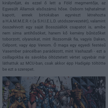
királynőjét, és ezzel ő lett a Föld megmentője, az
Egyesült Államok elsőszámú hőse. Osborn tejhatalmat
kapott, ennek birtokában egyrészt létrehozta
a H.A.M.M.E.R.-t (a S.H.I.E.L.D. utódszervezetét), valamint
összehívott egy saját Bosszúállók csapatot is, amibe
nem sima antihősöket, hanem kő kemény bűnözőket
toborzott, olyanokat, mint Rozsomák fia, vagyis Daken,
Célpont, vagy épp Venom. Ő maga egy egyedi festésű
Vasember páncélban parádézott, mint Vashazafi - ezt a
csillagokba és sávokba öltöztetett vértet ugyebár már
láthattuk az MCU-ban, csak akkor épp Hadigép töltötte
be ezt a szerepet.