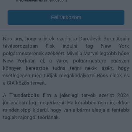
megismertem és azt elfogadom.
Feliratkozom
Nos úgy, hogy a hírek szerint a Daredevil: Born Again
tévésorozatban Fisk indulni fog New York
polgármesterének székéért. Mivel a Marvel legtöbb hőse
New Yorkban él, a város polgármestere egészen
könnyen keresztbe tudna tenni nekik azért, hogy
esetlegesen meg tudják megakadályozni Ross elnök és
a CIA közös terveit.
A Thunderbolts film a jelenlegi tervek szerint 2024
júniusában fog megérkezni. Ha korábban nem is, ekkor
mindenképp kiderül, hogy van-e bármi alapja a fentebb
taglalt rajongói teóriának.