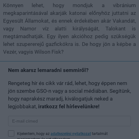
Könnyen lehet, hogy mondjuk a vibránium
megkaparintásával akarják katonai előnyhöz juttatni az
Egyesült Államokat, és ennek érdekében akár Vakandát,
vagy Namor víz alatti királyságát, Talokant is
megtámadhatják. Egy ilyen akcióhoz pedig szükségük
lehet szupererejű gazfickókra is. De hogy jön a képbe a
Vezér, vagyis Wilson Fisk?
Nem akarsz lemaradni semmiről?
Rengeteg hír és cikk vár rád, lehet, hogy éppen nem
jön szembe GSO-n vagy a social médiában. Segítünk,
hogy naprakész maradj, kiválogatjuk neked a
legjobbakat,
iratkozz fel hírlevelünkre!
Kijelentem, hogy az
adatkezelési nyilatkozat
tartalmát