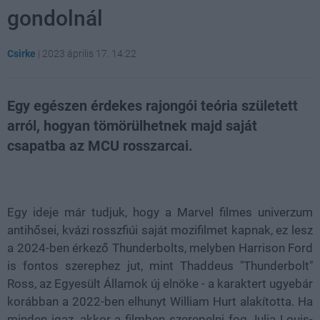
gondolnál
Csirke
|
2023 április 17. 14:22
Egy egészen érdekes rajongói teória született
arról, hogyan tömörülhetnek majd saját
csapatba az MCU rosszarcai.
Loaded
:
Unmute
21.86%
Egy ideje már tudjuk, hogy a Marvel filmes univerzum
antihősei, kvázi rosszfiúi saját mozifilmet kapnak, ez lesz
a 2024-ben érkező Thunderbolts, melyben Harrison Ford
is fontos szerephez jut, mint Thaddeus "Thunderbolt"
Ross, az Egyesült Államok új elnöke - a karaktert ugyebár
korábban a 2022-ben elhunyt William Hurt alakította. Ha
minden igaz, akkor a filmben szerepelni fog Julia Louis-