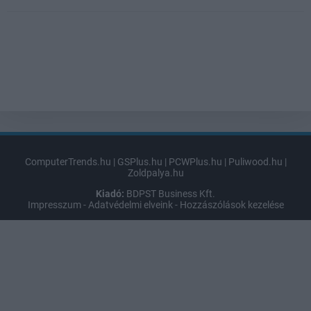
ComputerTrends.hu
|
GSPlus.hu
|
PCWPlus.hu
|
Puliwood.hu
|
Zoldpalya.hu
Kiadó:
BDPST Business Kft.
Impresszum
-
Adatvédelmi elveink
-
Hozzászólások kezelése