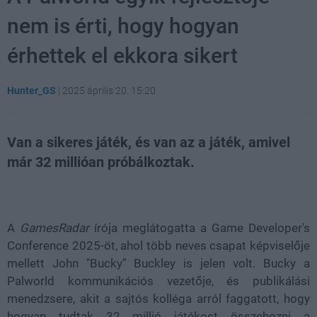
nem is érti, hogy hogyan
érhettek el ekkora sikert
Hunter_GS
|
2025 április 20. 15:20
Van a sikeres játék, és van az a játék, amivel
már 32 millióan próbálkoztak.
Loaded
:
Unmute
79.29%
A
GamesRadar
írója meglátogatta a Game Developer's
Conference 2025-öt, ahol több neves csapat képviselője
mellett John "Bucky" Buckley is jelen volt. Bucky a
Palworld kommunikációs vezetője, és publikálási
menedzsere, akit a sajtós kolléga arról faggatott, hogy
hogyan tudtak 32 millió játékost összehozni a