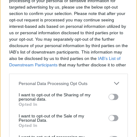
processing of your personal or sensitive information for
követve. Először ezt a cég úgy jelentette be, mint egy
targeted advertising by us, please use the below opt-out
izgalmas új testreszabhatósági lehetőséget, csak akkor
section to confirm your selection. Please note that after your
még nem mondta, hogy fizetni is kell majd érte.
opt-out request is processed you may continue seeing
interest-based ads based on personal information utilized by
A héten a Rivals csapata tudatta a világgal, hogy nem
us or personal information disclosed to third parties prior to
csak hogy fizetni kell majd a funkcióért, de egy új valutát,
your opt-out. You may separately opt-out of the further
disclosure of your personal information by third parties on the
az Unstable Moleculest is bevezetik hozzá. Egy
IAB’s list of downstream participants. This information may
átszínezéshez 600 UM-mel kell fizetnünk
,
also be disclosed by us to third parties on the
IAB’s List of
melyeket Lattice-ből vehetjük meg. Ez egy fizetős valuta,
Downstream Participants
that may further disclose it to other
aminek átváltási aránya 1:1 minden oldalról. Szóval 6
third parties.
dollárt, olyan ~2000 forintot kell majd leszurkolnunk
Please note that this website/app uses one or more Google
Personal Data Processing Opt Outs
egy-egy festésért.
services and may gather and store information including but
not limited to your visit or usage behaviour. You may click to
I want to opt-out of the Sharing of my
personal data.
grant or deny consent to Google and its third-party tags to
Opted In
use your data for below specified purposes in below Google
A közösség lelkesedése ezzel el is múlt.
consent section.
I want to opt-out of the Sale of my
Personal Data.
Hype totally gone, 600 ait it chief
Opted In
by
u/G-gianluk
in
marvelrivals