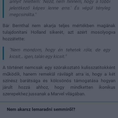
annyit feleltem: 'Nézd, nem hinném, hogy a többi
jelentkező képes lenne erre.' És végül tényleg
megcsinálta."
Bár Bernthal nem akarja teljes mértékben magának
tulajdonítani Holland sikerét, azt azért mosolyogva
hozzátette:
"Nem mondom, hogy én tehetek róla, de egy
kicsit… igen, talán egy kicsit."
A történet nemcsak egy szórakoztató kulisszatitokként
működik, hanem remekül rávilágít arra is, hogy a két
színész barátsága és kölcsönös támogatása hogyan
járult hozzá ahhoz, hogy mindketten ikonikus
szerepekhez jussanak a Marvel világában.
Nem akarsz lemaradni semmiről?