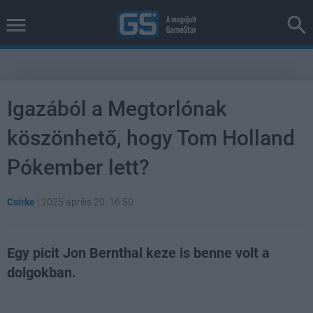
Igazából a Megtorlónak
köszönhető, hogy Tom Holland
Pókember lett?
Csirke
|
2025 április 20. 16:50
Egy picit Jon Bernthal keze is benne volt a
dolgokban.
Loaded
:
Unmute
100.00%