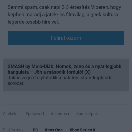
Semmi spam, csak napi 2-3 értesítés Viberen, hogy
képben maradj a játék- és filmvilág, a geek kultúra
legérdekesebb híreivel.
Feliratkozom
SMASH by Meló-Diák: Homok, zene és a nyár legjobb
hangulata – Jön a második forduló! (X)
Július végén folytatódik a balatoni strandröplabda-
sorozat.
Címkék:
#palworld
#sandbox
#pocketpair
Platformok:
PC
Xbox One
Xbox Series X