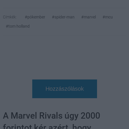
Címkék:
#pókember
#spider-man
#marvel
#mcu
#tom holland
Hozzászólások
A Marvel Rivals úgy 2000
forintot kér azért, hogy