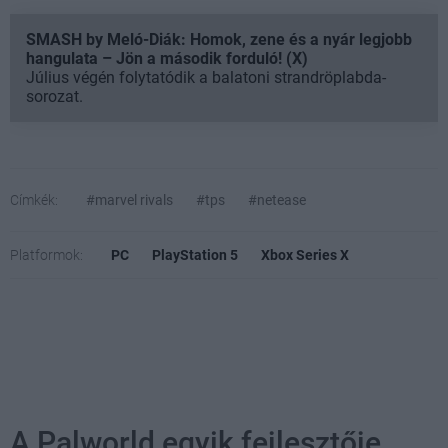
SMASH by Meló-Diák: Homok, zene és a nyár legjobb
hangulata – Jön a második forduló! (X)
Július végén folytatódik a balatoni strandröplabda-
sorozat.
Címkék:
#marvel rivals
#tps
#netease
Platformok:
PC
PlayStation 5
Xbox Series X
A Palworld egyik fejlesztője