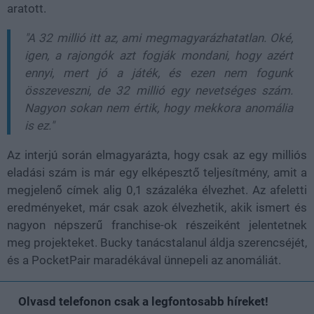
aratott.
"A 32 millió itt az, ami megmagyarázhatatlan. Oké,
igen, a rajongók azt fogják mondani, hogy azért
ennyi, mert jó a játék, és ezen nem fogunk
összeveszni, de 32 millió egy nevetséges szám.
Nagyon sokan nem értik, hogy mekkora anomália
is ez."
Az interjú során elmagyarázta, hogy csak az egy milliós
eladási szám is már egy elképesztő teljesítmény, amit a
megjelenő címek alig 0,1 százaléka élvezhet. Az afeletti
eredményeket, már csak azok élvezhetik, akik ismert és
nagyon népszerű franchise-ok részeiként jelentetnek
meg projekteket. Bucky tanácstalanul áldja szerencséjét,
és a PocketPair maradékával ünnepeli az anomáliát.
Olvasd telefonon csak a legfontosabb híreket!