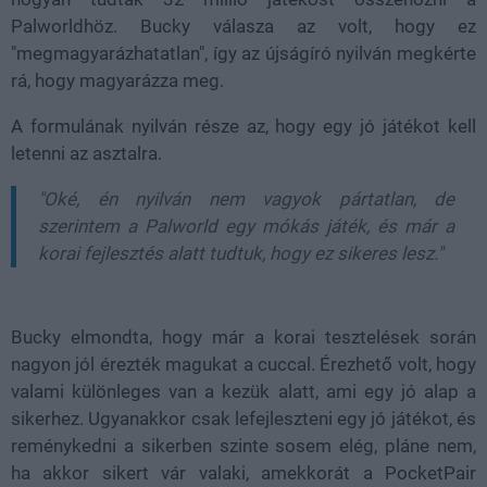
Palworldhöz. Bucky válasza az volt, hogy ez
"megmagyarázhatatlan", így az újságíró nyilván megkérte
rá, hogy magyarázza meg.
A formulának nyilván része az, hogy egy jó játékot kell
letenni az asztalra.
"Oké, én nyilván nem vagyok pártatlan, de
szerintem a Palworld egy mókás játék, és már a
korai fejlesztés alatt tudtuk, hogy ez sikeres lesz."
Bucky elmondta, hogy már a korai tesztelések során
nagyon jól érezték magukat a cuccal. Érezhető volt, hogy
valami különleges van a kezük alatt, ami egy jó alap a
sikerhez. Ugyanakkor csak lefejleszteni egy jó játékot, és
reménykedni a sikerben szinte sosem elég, pláne nem,
ha akkor sikert vár valaki, amekkorát a PocketPair