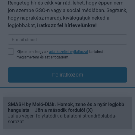
Rengeteg hír és cikk vár rád, lehet, hogy éppen nem
jön szembe GSO-n vagy a social médiában. Segítünk,
hogy naprakész maradj, kiválogatjuk neked a
legjobbakat,
iratkozz fel hírlevelünkre!
Kijelentem, hogy az
adatkezelési nyilatkozat
tartalmát
megismertem és azt elfogadom.
Feliratkozom
SMASH by Meló-Diák: Homok, zene és a nyár legjobb
hangulata – Jön a második forduló! (X)
Július végén folytatódik a balatoni strandröplabda-
sorozat.