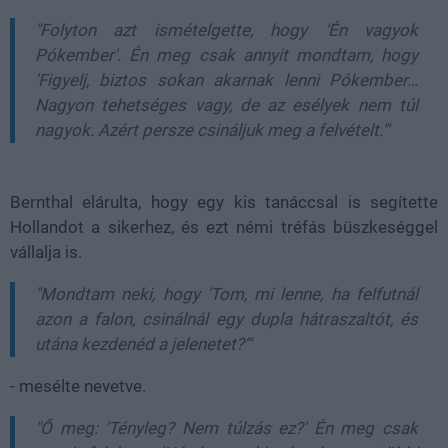
"Folyton azt ismételgette, hogy 'Én vagyok
Pókember'. Én meg csak annyit mondtam, hogy
'Figyelj, biztos sokan akarnak lenni Pókember…
Nagyon tehetséges vagy, de az esélyek nem túl
nagyok. Azért persze csináljuk meg a felvételt.'"
Bernthal elárulta, hogy egy kis tanáccsal is segítette
Hollandot a sikerhez, és ezt némi tréfás büszkeséggel
vállalja is.
"Mondtam neki, hogy 'Tom, mi lenne, ha felfutnál
azon a falon, csinálnál egy dupla hátraszaltót, és
utána kezdenéd a jelenetet?'"
- mesélte nevetve.
"Ő meg: 'Tényleg? Nem túlzás ez?' Én meg csak