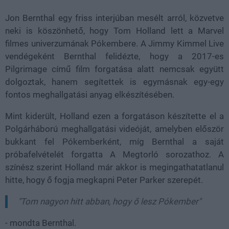
Jon Bernthal egy friss interjúban mesélt arról, közvetve
neki is köszönhető, hogy Tom Holland lett a Marvel
filmes univerzumának Pókembere. A Jimmy Kimmel Live
vendégeként Bernthal felidézte, hogy a 2017-es
Pilgrimage című film forgatása alatt nemcsak együtt
dolgoztak, hanem segítettek is egymásnak egy-egy
fontos meghallgatási anyag elkészítésében.
Mint kiderült, Holland ezen a forgatáson készítette el a
Polgárháború meghallgatási videóját, amelyben először
bukkant fel Pókemberként, míg Bernthal a saját
próbafelvételét forgatta A Megtorló sorozathoz. A
színész szerint Holland már akkor is megingathatatlanul
hitte, hogy ő fogja megkapni Peter Parker szerepét.
"Tom nagyon hitt abban, hogy ő lesz Pókember"
- mondta Bernthal.