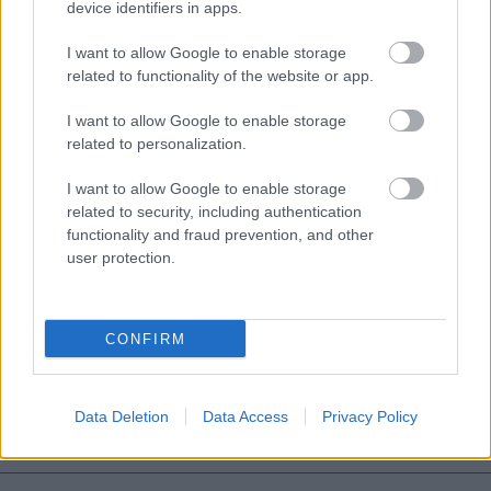
device identifiers in apps.
A Marvel Rivals egy remekül sikerült F2P lövölde, amit
I want to allow Google to enable storage
milliók élveznek. Ugyanakkor a Marvel Rivalst a NetEase
related to functionality of the website or app.
gondozza, akinek nem egészen tiszta az üzleti
történelme. A cég minden lehetőséget megragad majd
I want to allow Google to enable storage
related to personalization.
arra, hogy monetizálhassa a játékaik iránti szeretetünket,
így érdemes lesz vigyázni a pénztárcáinkra a világ
I want to allow Google to enable storage
megmentése közben.
related to security, including authentication
functionality and fraud prevention, and other
user protection.
A GS már a TikTokon is vár
Hírek, érdekességek, tippek, ajánlók, unboxing,
hardveres videók, minden, ami 1-2 percbe belefér.
CONFIRM
Kövess minket TikTokon is!
Data Deletion
Data Access
Privacy Policy
Megnézem