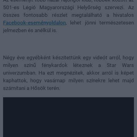
501-es Légió Magyarországi Helyőrség szervezi. Az
összes fontosabb részlet megtalálható a hivatalos
Facebook-eseményoldalon
, lehet jönni természetesen
jelmezben és anélkül is.
Négy éve egyébként készítettünk egy videót arról, hogy
milyen színű fénykardok léteznek a Star Wars
univerzumban. Ha ezt megnézitek, akkor arról is képet
kaphattok, hogy vasárnap milyen színekre lehet majd
számítani a Hősök terén.