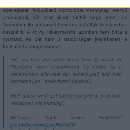
Mivel pontosan ismerték a szériaszámokat, az
esetlegesen felbukkanó konzolokat viszonylag könnyű
azonosítani, sőt, már akkor tudták hogy hetet Las
Vegasban élő játékosok be is regisztráltak és elkezdtek
használni. A tolvaj lelkiismerete azonban nem bírta a
nyomást, és bár nem a rendőrségen jelentkezett, a
konzoloktól megszabadult.
Did you hear the story about how 0k worth of
Playdates were misdelivered by FedEx to a
construction site near our warehouse? And then
someone just… stole them? Seriously.
Well, guess what got hastily dumped at a random
restaurant this morning?
Welcome back stolen Playdates!
pic.twitter.com/LseJKp9sOO