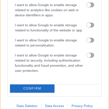
I want to allow Google to enable storage
bukta lesz az egész, de a 2021-es megjelenéskor
related to analytics like cookies on web or
percenként ezer darabot adtak el belőle
, a vásárlók
device identifiers in apps.
gyakorlatilag lerabolták az egész éves készletet. Az üzlet
pedig azóta is dübörög. Már amikor nem lopnak el több
I want to allow Google to enable storage
ezer darabot fura kézi konzolból.
related to functionality of the website or app.
Néhány hónappal ezelőtt a FedEX hozta az új
I want to allow Google to enable storage
related to personalization.
szállítmányt a gyárból a raktárba, de véletlenül rossz
helyen, egy szomszédos építkezésen tették le azokat,
I want to allow Google to enable storage
valaki pedig meglépett a dobozokkal. A Panic
related to security, including authentication
beszámolója szerint 400 ezer dollár (kb. 143 millió
functionality and fraud prevention, and other
forint) értékű konzol tűnt el, és mivel 200 dollárért
user protection.
árulják a cuccot, nem olyan nehéz kimatekozni, hogy
hány darab csücsült a két raklapon. A lopásról még a
márciusi GDC-n mesélt a cég alapítója.
CONFIRM
Data Deletion
Data Access
Privacy Policy