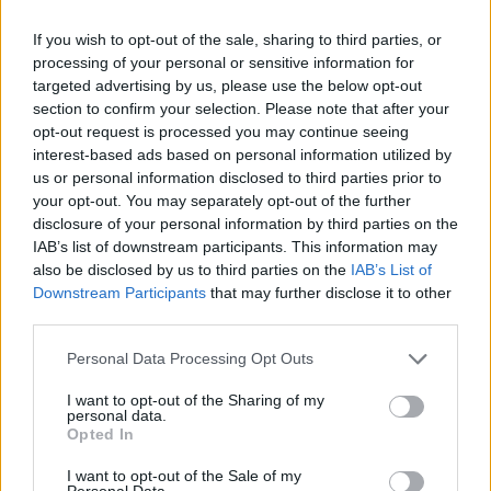
Július végén folytatódik a balatoni strandröplabda-
sorozat.
If you wish to opt-out of the sale, sharing to third parties, or
processing of your personal or sensitive information for
targeted advertising by us, please use the below opt-out
section to confirm your selection. Please note that after your
opt-out request is processed you may continue seeing
Címkék:
#star wars: the acolyte
#star wars: az akolitus
interest-based ads based on personal information utilized by
us or personal information disclosed to third parties prior to
#star wars
#hősök tere
#fénykard
your opt-out. You may separately opt-out of the further
disclosure of your personal information by third parties on the
IAB’s list of downstream participants. This information may
also be disclosed by us to third parties on the
IAB’s List of
Downstream Participants
that may further disclose it to other
third parties.
Please note that this website/app uses one or more Google
Personal Data Processing Opt Outs
services and may gather and store information including but
not limited to your visit or usage behaviour. You may click to
I want to opt-out of the Sharing of my
Hozzászólások
personal data.
grant or deny consent to Google and its third-party tags to
Opted In
use your data for below specified purposes in below Google
consent section.
I want to opt-out of the Sale of my
Personal Data.