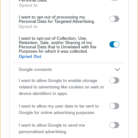
Több ezret loptak el a kurblis
Opted In
I want to opt-out of processing my
konzolból, de a tolvaj pár
Personal Data for Targeted Advertising.
Opted In
hónappal később meggondolta
I want to opt-out of Collection, Use,
Retention, Sale, and/or Sharing of my
magát
Personal Data that Is Unrelated with the
Purposes for which it was collected.
Opted Out
Kaci
|
2024 június 1. 15:29
Google consents
I want to allow Google to enable storage
A bontatlan dobozok tucatjait egy Las Vegas-i
related to advertising like cookies on web or
étterem előtt dobták le sietősen.
device identifiers in apps.
I want to allow my user data to be sent to
Google for online advertising purposes.
Play
Még 2019-ben mutatkozott be a Panic Playdate nevű
I want to allow Google to send me
Video
nagyon fura konzolja, amin nincs túl sok gomb, de van az
personalized advertising.
oldalán egy kurbli. Sokan azt gondolták, hogy hatalmas