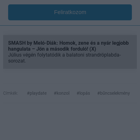
Feliratkozom
SMASH by Meló-Diák: Homok, zene és a nyár legjobb
hangulata – Jön a második forduló! (X)
Július végén folytatódik a balatoni strandröplabda-
sorozat.
Címkék:
#playdate
#konzol
#lopás
#bűncselekmény