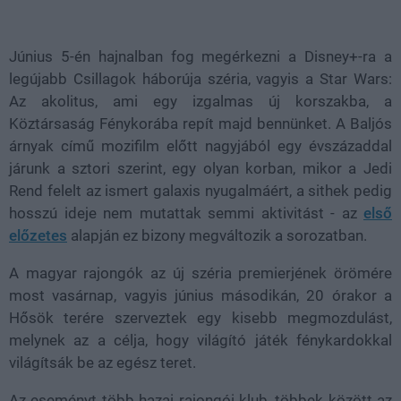
Loaded
:
Unmute
37.42%
Június 5-én hajnalban fog megérkezni a Disney+-ra a
legújabb Csillagok háborúja széria, vagyis a Star Wars:
Az akolitus, ami egy izgalmas új korszakba, a
Köztársaság Fénykorába repít majd bennünket. A Baljós
árnyak című mozifilm előtt nagyjából egy évszázaddal
járunk a sztori szerint, egy olyan korban, mikor a Jedi
Rend felelt az ismert galaxis nyugalmáért, a sithek pedig
hosszú ideje nem mutattak semmi aktivitást - az
első
előzetes
alapján ez bizony megváltozik a sorozatban.
A magyar rajongók az új széria premierjének örömére
most vasárnap, vagyis június másodikán, 20 órakor a
Hősök terére szerveztek egy kisebb megmozdulást,
melynek az a célja, hogy világító játék fénykardokkal
világítsák be az egész teret.
Az eseményt több hazai rajongói klub, többek között az