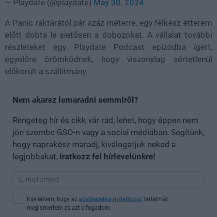
— Playdate (@playdate)
May 30, 2024
A Panic raktárától pár száz méterre, egy félkész étterem
előtt dobta le sietősen a dobozokat. A vállalat további
részleteket egy Playdate Podcast epizódba ígért,
egyelőre örömködnek, hogy viszonylag sértetlenül
előkerült a szállítmány.
Nem akarsz lemaradni semmiről?
Rengeteg hír és cikk vár rád, lehet, hogy éppen nem
jön szembe GSO-n vagy a social médiában. Segítünk,
hogy naprakész maradj, kiválogatjuk neked a
legjobbakat,
iratkozz fel hírlevelünkre!
Kijelentem, hogy az
adatkezelési nyilatkozat
tartalmát
megismertem és azt elfogadom.