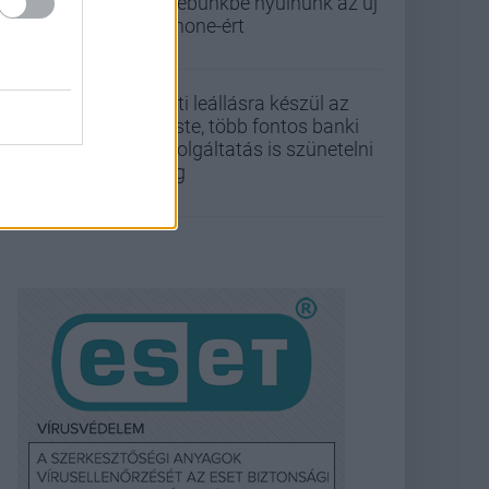
zsebünkbe nyúlnunk az új
iPhone-ért
Esti leállásra készül az
Erste, több fontos banki
szolgáltatás is szünetelni
fog