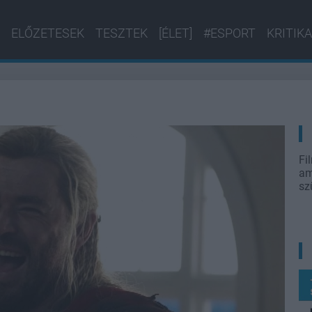
ELŐZETESEK
TESZTEK
[ÉLET]
#ESPORT
KRITIKA
Fi
am
sz