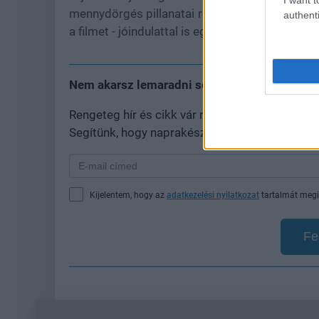
mennydörgés pillanatai rendre kellemetlennek 
authenti
a filmet - jóindulattal is egy középszerű élmény
Nem akarsz lemaradni semmiről?
Rengeteg hír és cikk vár rád, lehet, hogy épp
Segítünk, hogy naprakész maradj, kiválogatjuk
Kijelentem, hogy az
adatkezelési nyilatkozat
tartalmát megi
Fe