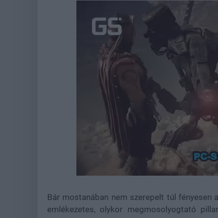
Loaded
:
Unmute
44.57%
Bár mostanában nem szerepelt túl fényesen a
emlékezetes, olykor megmosolyogtató pill