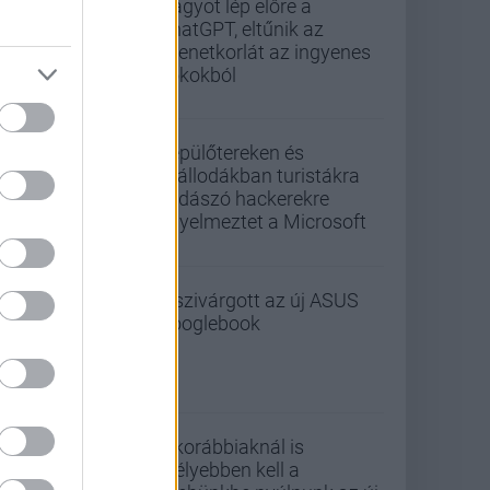
Nagyot lép előre a
ChatGPT, eltűnik az
üzenetkorlát az ingyenes
fiókokból
Repülőtereken és
szállodákban turistákra
vadászó hackerekre
figyelmeztet a Microsoft
Kiszivárgott az új ASUS
Googlebook
A korábbiaknál is
mélyebben kell a