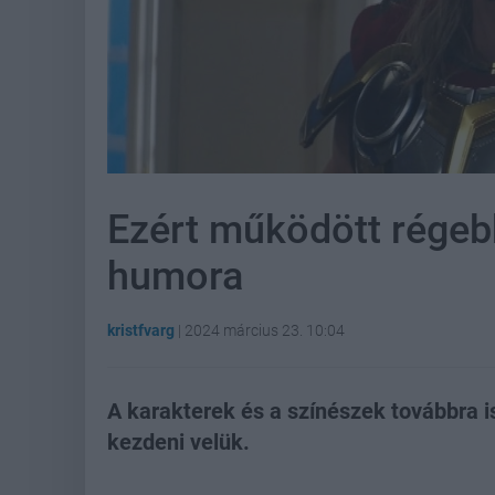
Ezért működött rége
humora
kristfvarg
|
2024 március 23. 10:04
A karakterek és a színészek továbbra i
kezdeni velük.