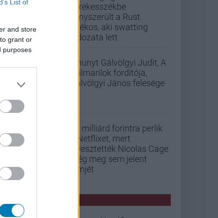
B’s List of
kerekesszékbe
kényszerült a Rust
játékos, aki swatting
er and store
áldozata lett
to grant or
ed purposes
Elhunyt Gálvölgyi Judit, A
szilmarilok fordítója,
Gálvölgyi János felesége
33 milliárd forintra perlik
a Netflixet, mert
elvesztették Nicolas Cage
még meg sem jelent
filmjét
PCW HÍREK