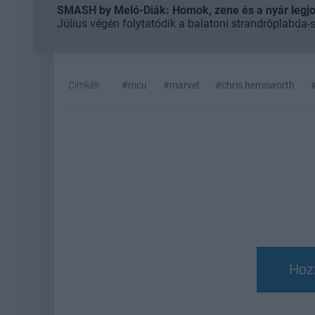
SMASH by Meló-Diák: Homok, zene és a nyár legjob
Július végén folytatódik a balatoni strandröplabda-
Címkék:
#mcu
#marvel
#chris hemsworth
Hoz