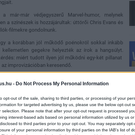
gjait.
tt a már-már védjegyszerű Marvel-humor, melynek
 a színészek is hozzájárultak: úttörői Chris Evans és
llók-filmekre gondolnunk.
hogy a korábban jól működő poénokról sokkal inkább
ellemetlen gegekre helyezték az írok a hangsúlyt.
rdés: miért tudott ilyen jól működni egy-két pillanat
 az improvizációban keresendő.
us.hu -
Do Not Process My Personal Information
s őrzői: 3. rész ajtónyitós jelenete során
Chris Pratt
to opt-out of the sale, sharing to third parties, or processing of your per
ült abszolút rögtönzött volt - hamar emlékezetessé is
formation for targeted advertising by us, please use the below opt-out s
r selection. Please note that after your opt-out request is processed y
eing interest-based ads based on personal information utilized by us or
ban említett Chris Hemsworth sem, ennek eredményeit
disclosed to third parties prior to your opt-out. You may separately opt-
jük tetten. Mi több, ahogy azt Kevin Feige
2017-ben
losure of your personal information by third parties on the IAB’s list of
ett Hemsworth teljesen véletlenszerű pillanataira.