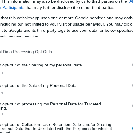
. This information may also be disclosed by us to third parties on the
IA
Participants
that may further disclose it to other third parties.
 that this website/app uses one or more Google services and may gath
including but not limited to your visit or usage behaviour. You may click 
 film rendezője - a szerk.] átemelte a többi Thor-film
 to Google and its third-party tags to use your data for below specifi
 vicceskedett. Az első Thor-filmben például azt
ogle consent section.
mprovizációja volt, amikor kalapácsát egy fogasra
 folytatódott néhány dologgal a Bosszúállók: Ultron
l Data Processing Opt Outs
o opt-out of the Sharing of my personal data.
In
o opt-out of the Sale of my Personal Data.
In
to opt-out of processing my Personal Data for Targeted
ing.
In
o opt-out of Collection, Use, Retention, Sale, and/or Sharing
ersonal Data that Is Unrelated with the Purposes for which it
lected.