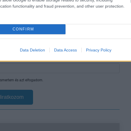
és lustának hatottak, lényegi elemétől fosztották meg
cation functionality and fraud prevention, and other user protection.
t alkotva.
CONFIRM
en nem jön szembe GSO-n vagy a social médiában.
Data Deletion
Data Access
Privacy Policy
 neked a legjobbakat,
iratkozz fel hírlevelünkre!
smertem és azt elfogadom.
liratkozom