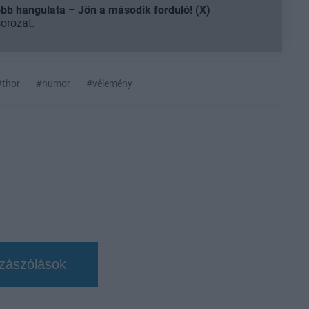
b hangulata – Jön a második forduló! (X)
sorozat.
#thor
#humor
#vélemény
zászólások