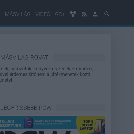
MÁSVILÁG
VIDEÓ
GS+
MÁSVILÁG ROVAT
lmek, sorozatok, könyvek és zenék – minden,
ivel érdemes kitölteni a játékmenetek közti
ünetet.
LEGFRISSEBB PCW