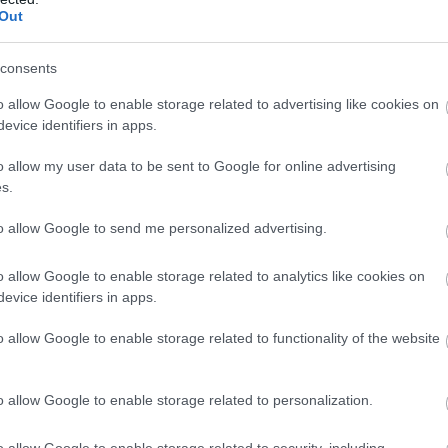
Out
consents
o allow Google to enable storage related to advertising like cookies on
evice identifiers in apps.
o allow my user data to be sent to Google for online advertising
s.
to allow Google to send me personalized advertising.
 ezen pillanatok miatt működtek a korábbi filmek.
, egy MCU-ban történő szemléletváltásként érdemes
o allow Google to enable storage related to analytics like cookies on
tősen átalakította.
evice identifiers in apps.
 megszerettették velünk a karaktereket, a poénokkal a
o allow Google to enable storage related to functionality of the website
sta, indokolatlanul túltolt kínoskodó szereplőkkel és
o allow Google to enable storage related to personalization.
éppen ezért a filmekben bekövetkezett szemléletváltást
 poénjain tényleg jól szórakoztunk, addig a Szerelem és
o allow Google to enable storage related to security, including