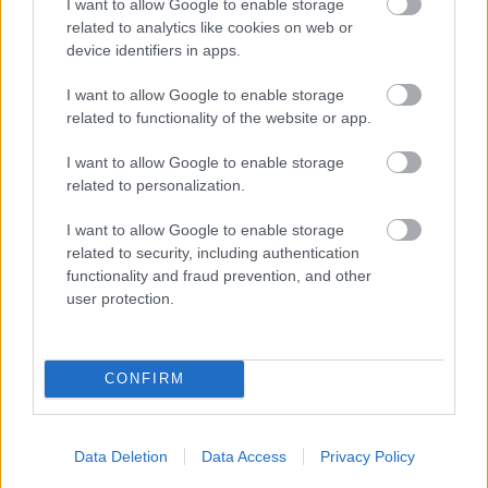
I want to allow Google to enable storage
előzménysorozata. A trailer alapján pedig láthatóan egy
related to analytics like cookies on web or
pillanatig sem akarja visszafogni magát.
device identifiers in apps.
A történet az 1950-es évek New Yorkjába repíti vissza a
I want to allow Google to enable storage
nézőket, középpontban Soldier Boyjal, akit ismét Jensen
related to functionality of the website or app.
Ackles alakít. A karakter ezúttal még a klasszikus
I want to allow Google to enable storage
amerikai hős szerepében tetszeleg, zászlólengetős
related to personalization.
patriotizmussal és a "harcolni akarok a hazámért"
mentalitással, miközben a háttérben már javában épül a
I want to allow Google to enable storage
Vought cinikus és korrupt birodalma.
related to security, including authentication
functionality and fraud prevention, and other
user protection.
A Vought Rising gyakorlatilag azt mutatja majd be,
hogyan jött létre az első szuperhőscsapat, amely a V-
CONFIRM
One nevű szer segítségével kapta meg képességeit. Az
új karakterek között ott lesz Bombsight is, akit Mason
Data Deletion
Data Access
Privacy Policy
Dye alakít, és aki a The Boys ötödik évadában Soldier