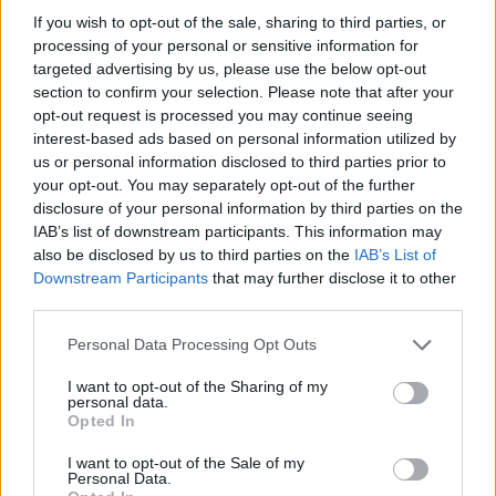
#szegénylegények
#a tanú
#valahol európában
#a
If you wish to opt-out of the sale, sharing to third parties, or
processing of your personal or sensitive information for
tizedes meg a többiek
#az ötödik pecsét
#mephisto
targeted advertising by us, please use the below opt-out
#hannibál tanár úr
#szerelem
#sátántangó
#kontroll
section to confirm your selection. Please note that after your
opt-out request is processed you may continue seeing
#saul fia
#testről és lélekről
#macskafogó
#szindbád
interest-based ads based on personal information utilized by
us or personal information disclosed to third parties prior to
#itt érzem maga
your opt-out. You may separately opt-out of the further
disclosure of your personal information by third parties on the
IAB’s list of downstream participants. This information may
also be disclosed by us to third parties on the
IAB’s List of
Downstream Participants
that may further disclose it to other
third parties.
Please note that this website/app uses one or more Google
Personal Data Processing Opt Outs
services and may gather and store information including but
not limited to your visit or usage behaviour. You may click to
I want to opt-out of the Sharing of my
Hozzászólások
personal data.
grant or deny consent to Google and its third-party tags to
Opted In
use your data for below specified purposes in below Google
consent section.
I want to opt-out of the Sale of my
Personal Data.