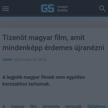
Tizenöt magyar film, amit
mindenképp érdemes újranézni
Csirke
|
2026 május 23. 08:02
A legjobb magyar filmek nem egyetlen
korszakhoz tartoznak.
Loaded
:
Unmute
37.84%
A magyar film története nemcsak
fájdalmas