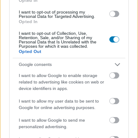
Fröcsög a vér a The Boys
Opted In
I want to opt-out of processing my
előzménysorozta, a Vought
Personal Data for Targeted Advertising.
Opted In
Rising első trailerében
I want to opt-out of Collection, Use,
Retention, Sale, and/or Sharing of my
Personal Data that Is Unrelated with the
Chavalier
|
2026 május 22. 16:25
Purposes for which it was collected.
Opted Out
Google consents
A várakozásoknak megfelelően brutálisra
sikerült Soldier Boy visszatérése.
I want to allow Google to enable storage
related to advertising like cookies on web or
Loaded
:
Unmute
device identifiers in apps.
21.44%
I want to allow my user data to be sent to
Alig ért véget
a The Boys az ötödik évaddal
, az Amazon
Google for online advertising purposes.
streamingplatformja máris bedobta a következő adag
szuperhősös őrületet. Befutott ugyanis a Vought Rising
I want to allow Google to send me
első előzetese, amely hivatalosan is megerősítette, hogy
personalized advertising.
2027-ben érkezik a The Boys-univerzumba helyezett