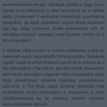
emberkísérletek témája. Láthatjuk például a Sage Grove
Center korai változatát is, ahol Stormfront és a vállalat
újabb Compound V-verziókkal kísérletezik pszichiátriai
betegeken. Az egyik jelenetben Jorden Myrie karaktere
kap egy adag szérumot, amely emberfeletti erőt és
ellenállást biztosít számára, majd brutális módon ki is
tör a fogságból.
A történet több ponton is erősen emlékeztet a Marvel-
univerzum egyik legsötétebb háttérsztorijára. Sokaknak
rögtön Isaiah Bradley története ugrott be A Sólyom és a
Tél Katonájából (The Falcon and the Winter Soldierből),
ahol fekete katonákon végeztek titkos kísérleteket azért,
hogy újraalkossák Amerika Kapitány szuperkatona-
szérumát. A The Boys világa azonban láthatóan még
direktebben akarja boncolgatni a rasszizmus, a fehér
felsőbbrendűség és az amerikai hatalmi rendszer
képmutatásának témáját.