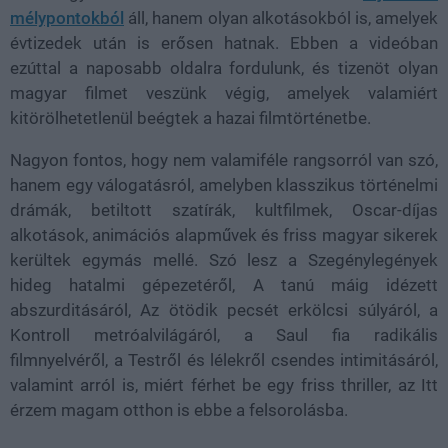
mélypontokból
áll, hanem olyan alkotásokból is, amelyek
évtizedek után is erősen hatnak. Ebben a videóban
ezúttal a naposabb oldalra fordulunk, és tizenöt olyan
magyar filmet veszünk végig, amelyek valamiért
kitörölhetetlenül beégtek a hazai filmtörténetbe.
Nagyon fontos, hogy nem valamiféle rangsorról van szó,
hanem egy válogatásról, amelyben klasszikus történelmi
drámák, betiltott szatírák, kultfilmek, Oscar-díjas
alkotások, animációs alapművek és friss magyar sikerek
kerültek egymás mellé. Szó lesz a Szegénylegények
hideg hatalmi gépezetéről, A tanú máig idézett
abszurditásáról, Az ötödik pecsét erkölcsi súlyáról, a
Kontroll metróalvilágáról, a Saul fia radikális
filmnyelvéről, a Testről és lélekről csendes intimitásáról,
valamint arról is, miért férhet be egy friss thriller, az Itt
érzem magam otthon is ebbe a felsorolásba.