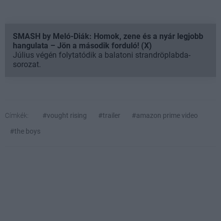
SMASH by Meló-Diák: Homok, zene és a nyár legjobb
hangulata – Jön a második forduló! (X)
Július végén folytatódik a balatoni strandröplabda-
sorozat.
Címkék:
#vought rising
#trailer
#amazon prime video
#the boys