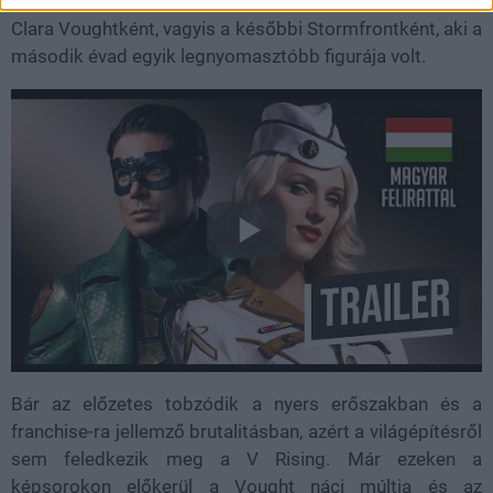
Boy riválisaként tűnt fel. Visszatér továbbá Aya Cash is
Clara Voughtként, vagyis a későbbi Stormfrontként, aki a
második évad egyik legnyomasztóbb figurája volt.
Bár az előzetes tobzódik a nyers erőszakban és a
franchise-ra jellemző brutalitásban, azért a világépítésről
sem feledkezik meg a V Rising. Már ezeken a
képsorokon előkerül a Vought náci múltja és az