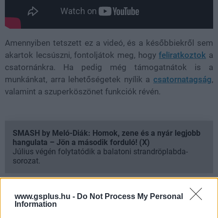
Amennyiben tetszett ez a videó, és a későbbiekről sem
akartok lecsúszni, fontoljátok meg, hogy
feliratkoztok
a
csatornánkra. Ha pedig még támogatnátok is a
munkánkat, arra lehetőségetek nyílik a
csatornatagság
,
valamint a szuperköszönet funkciók révén.
SMASH by Meló-Diák: Homok, zene és a nyár legjobb
hangulata – Jön a második forduló! (X)
Július végén folytatódik a balatoni strandröplabda-
sorozat.
www.gsplus.hu -
Do Not Process My Personal
Information
Címkék:
#gstv
#magyar film
#toplista
#válogatás