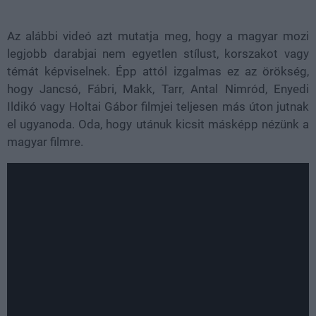
Az alábbi videó azt mutatja meg, hogy a magyar mozi
legjobb darabjai nem egyetlen stílust, korszakot vagy
témát képviselnek. Épp attól izgalmas ez az örökség,
hogy Jancsó, Fábri, Makk, Tarr, Antal Nimród, Enyedi
Ildikó vagy Holtai Gábor filmjei teljesen más úton jutnak
el ugyanoda. Oda, hogy utánuk kicsit másképp nézünk a
magyar filmre.