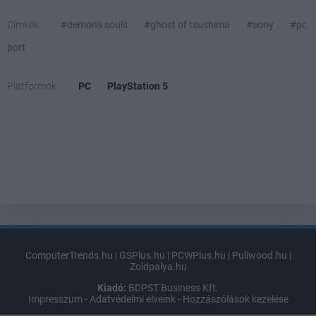
Címkék:
#demon's souls
#ghost of tsushima
#sony
#pc
port
Platformok:
PC
PlayStation 5
ComputerTrends.hu
|
GSPlus.hu
|
PCWPlus.hu
|
Puliwood.hu
|
Zoldpalya.hu
Kiadó:
BDPST Business Kft.
Impresszum
-
Adatvédelmi elveink
-
Hozzászólások kezelése