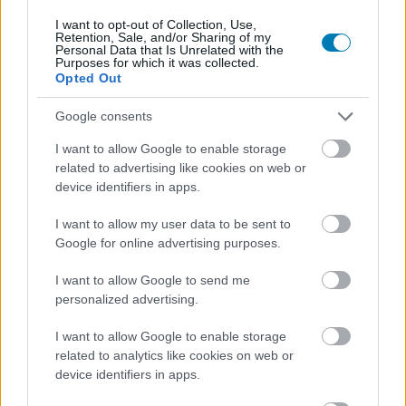
I want to opt-out of Collection, Use,
Retention, Sale, and/or Sharing of my
Hozzászólások
Personal Data that Is Unrelated with the
Purposes for which it was collected.
Opted Out
Google consents
Ne higgyetek a Demon's Souls
I want to allow Google to enable storage
Remake és a Ghost of Tsushima
related to advertising like cookies on web or
device identifiers in apps.
PC-s változataival kapcsolatos
I want to allow my user data to be sent to
képnek
Google for online advertising purposes.
I want to allow Google to send me
Hunter_GS
|
2023 május 30. 06:55
personalized advertising.
I want to allow Google to enable storage
Egy új "szivárgás" kezdett keringeni az
related to analytics like cookies on web or
device identifiers in apps.
interneten, amit a DSO gyorsan meg is cáfolt.