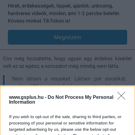
Hírek, érdekességek, tippek, ajánlók, unboxing,
hardveres videók, minden, ami 1-2 percbe belefér.
Kövess minket TikTokon is!
Megnézem
Cox még hozzátette, hogy ugyan egy érdekes kísérlet
volt ez az egész, a sorozatot még mindig nem látta.
"Nem láttam a részeket. Láttam pár darabkát,
amikor ADR-t vettünk fel (extra szinkron bizonyos
szövegek helyettesítéséhez), és úgy tűnt hogy
www.gsplus.hu -
Do Not Process My Personal
működik a dolog."
Information
Mi, akik láttuk a sorozatot,
nem tudunk ellenkezni
.
If you wish to opt-out of the sale, sharing to third parties, or
Murdock egy üdítő szereplője volt a szériának, és bár az
processing of your personal or sensitive information for
Amazon nélküle is egy kellemes kaland volt, ő hozta a
targeted advertising by us, please use the below opt-out