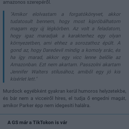
amazonos szerepéről.
"Amikor elolvastam a forgatókönyvet, akkor
tudatosult bennem, hogy most kipróbálhatom
magam egy új légkörben. Az volt a feladatom,
hogy igaz maradjak a karakterhez egy olyan
környezetben, ami ehhez a sorozathoz épült. A
gond az, hogy Daredevil mindig a komoly srác, és
ha így marad, akkor egy vicc lenne belőle az
Amazonban. Ezt nem akartam. Passzolni akartam
Jennifer Walters stílusához, amiből egy jó kis
kísérlet lett."
Murdock egyébként gyakran kerül humoros helyzetekbe,
és bár nem a vicceiről híres, el tudja ő engedni magát,
amikor Parker épp nem idegesíti halálra.
A GS már a TikTokon is vár