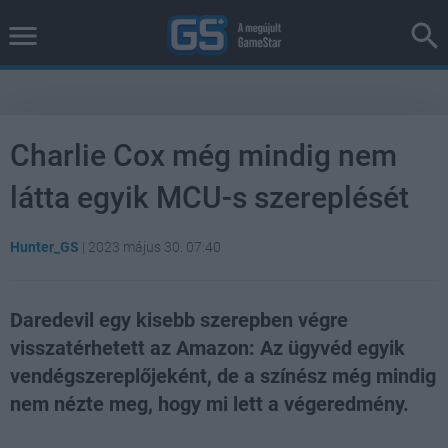
Charlie Cox még mindig nem
látta egyik MCU-s szereplését
Hunter_GS
|
2023 május 30. 07:40
Daredevil egy kisebb szerepben végre
visszatérhetett az Amazon: Az ügyvéd egyik
vendégszereplőjeként, de a színész még mindig
nem nézte meg, hogy mi lett a végeredmény.
Loaded
:
Unmute