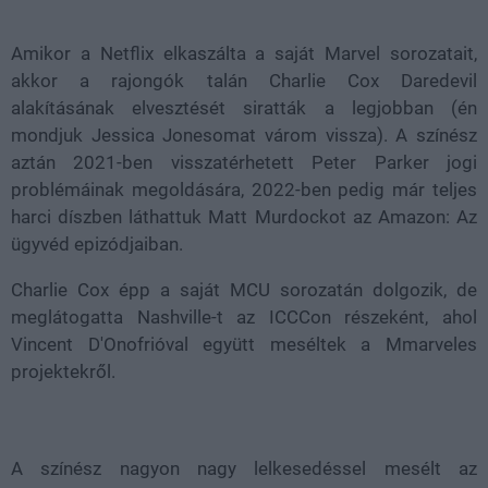
38.22%
Amikor a Netflix elkaszálta a saját Marvel sorozatait,
akkor a rajongók talán Charlie Cox Daredevil
alakításának elvesztését siratták a legjobban (én
mondjuk Jessica Jonesomat várom vissza). A színész
aztán 2021-ben visszatérhetett Peter Parker jogi
problémáinak megoldására, 2022-ben pedig már teljes
harci díszben láthattuk Matt Murdockot az Amazon: Az
ügyvéd epizódjaiban.
Charlie Cox épp a saját MCU sorozatán dolgozik, de
meglátogatta Nashville-t az ICCCon részeként, ahol
Vincent D'Onofrióval együtt meséltek a Mmarveles
projektekről.
A színész nagyon nagy lelkesedéssel mesélt az