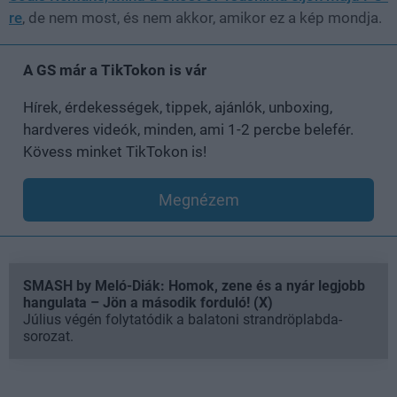
re
, de nem most, és nem akkor, amikor ez a kép mondja.
A GS már a TikTokon is vár
Hírek, érdekességek, tippek, ajánlók, unboxing,
hardveres videók, minden, ami 1-2 percbe belefér.
Kövess minket TikTokon is!
Megnézem
SMASH by Meló-Diák: Homok, zene és a nyár legjobb
hangulata – Jön a második forduló! (X)
Július végén folytatódik a balatoni strandröplabda-
sorozat.