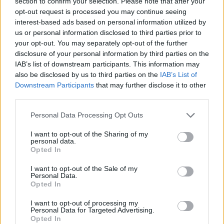
section to confirm your selection. Please note that after your
cseresznyét a desszertünk tetejére.
opt-out request is processed you may continue seeing
interest-based ads based on personal information utilized by
us or personal information disclosed to third parties prior to
your opt-out. You may separately opt-out of the further
SMASH by Meló-Diák: Homok, zene és a nyár legjobb
disclosure of your personal information by third parties on the
hangulata – Jön a második forduló! (X)
Július végén folytatódik a balatoni strandröplabda-
IAB’s list of downstream participants. This information may
sorozat.
also be disclosed by us to third parties on the
IAB’s List of
Downstream Participants
that may further disclose it to other
third parties.
Please note that this website/app uses one or more Google
Personal Data Processing Opt Outs
services and may gather and store information including but
Címkék:
#daredevil
#she-hulk
#amazon
#disney
not limited to your visit or usage behaviour. You may click to
I want to opt-out of the Sharing of my
personal data.
#charlie cox
grant or deny consent to Google and its third-party tags to
Opted In
use your data for below specified purposes in below Google
consent section.
I want to opt-out of the Sale of my
Personal Data.
Opted In
I want to opt-out of processing my
Personal Data for Targeted Advertising.
Opted In