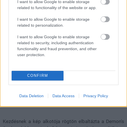
I want to allow Google to enable storage
Loaded
:
Unmute
21.65%
related to functionality of the website or app.
A "The Snitch" nevű ipari szivárogtató tett néhány
I want to allow Google to enable storage
related to personalization.
érdekes kijelentést a napokban. Elmondása szerint több
PC-s port is érkezik hamarosan a Sony raktárából, és az
I want to allow Google to enable storage
egyik már júliusban itt lesz. Valószínűleg ez bátorította
related to security, including authentication
fel az egyik Photoshop művészt egy pletyka
functionality and fraud prevention, and other
beindítására.
user protection.
Felbukkant ugyanis egy kép, ami egyszerre mutatja a
Ghost of Tsushima és a Demon's Souls Remake
CONFIRM
dobozképét, és PC-s megjelenési dátumait. A DSO
elmondása szerint mindkét dátum kamu, és a kép maga
egy kacsa.
Data Deletion
Data Access
Privacy Policy
Kezdésnek a kép alkotója rögtön elbaltázta a Demon's