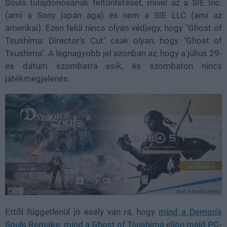
Souls tulajdonosának feltüntetését, mivel az a SIE Inc.
(ami a Sony japán ága) és nem a SIE LLC (ami az
amerikai). Ezen felül nincs olyan védjegy, hogy "Ghost of
Tsushima: Director's Cut" csak olyan, hogy "Ghost of
Tsushima". A legnagyobb jel azonban az, hogy a július 29-
es dátum szombatra esik, és szombaton nincs
játékmegjelenés.
Ettől függetlenül jó esély van rá, hogy
mind a Demon's
Souls Remake, mind a Ghost of Tsushima eljön majd PC-