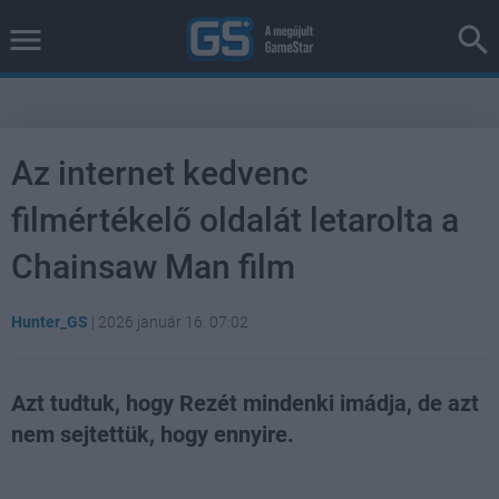
Az internet kedvenc
filmértékelő oldalát letarolta a
Chainsaw Man film
Hunter_GS
|
2026 január 16. 07:02
Azt tudtuk, hogy Rezét mindenki imádja, de azt
nem sejtettük, hogy ennyire.
Loaded
:
Unmute
39.94%