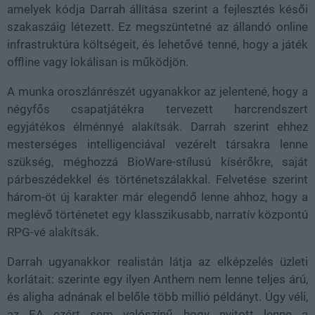
amelyek kódja Darrah állítása szerint a fejlesztés késői
szakaszáig létezett. Ez megszüntetné az állandó online
infrastruktúra költségeit, és lehetővé tenné, hogy a játék
offline vagy lokálisan is működjön.
A munka oroszlánrészét ugyanakkor az jelentené, hogy a
négyfős csapatjátékra tervezett harcrendszert
egyjátékos élménnyé alakítsák. Darrah szerint ehhez
mesterséges intelligenciával vezérelt társakra lenne
szükség, méghozzá BioWare-stílusú kísérőkre, saját
párbeszédekkel és történetszálakkal. Felvetése szerint
három-öt új karakter már elegendő lenne ahhoz, hogy a
meglévő történetet egy klasszikusabb, narratív központú
RPG-vé alakítsák.
Darrah ugyanakkor realistán látja az elképzelés üzleti
korlátait: szerinte egy ilyen Anthem nem lenne teljes árú,
és aligha adnának el belőle több millió példányt. Úgy véli,
az EA ezért sem valószínű, hogy nyitott lenne a