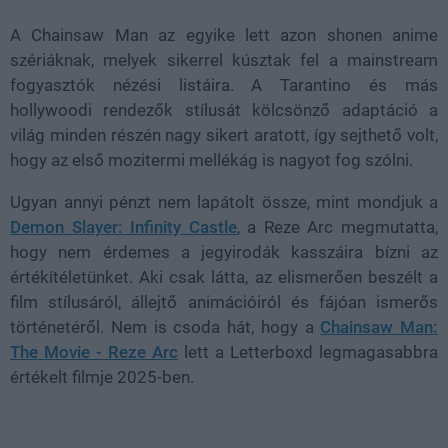
A Chainsaw Man az egyike lett azon shonen anime
szériáknak, melyek sikerrel kúsztak fel a mainstream
fogyasztók nézési listáira. A Tarantino és más
hollywoodi rendezők stílusát kölcsönző adaptáció a
világ minden részén nagy sikert aratott, így sejthető volt,
hogy az első mozitermi mellékág is nagyot fog szólni.
Ugyan annyi pénzt nem lapátolt össze, mint mondjuk a
Demon Slayer: Infinity Castle
, a Reze Arc megmutatta,
hogy nem érdemes a jegyirodák kasszáira bízni az
értékítéletünket. Aki csak látta, az elismerően beszélt a
film stílusáról, állejtő animációiról és fájóan ismerős
történetéről. Nem is csoda hát, hogy a
Chainsaw Man:
The Movie - Reze Arc
lett a Letterboxd legmagasabbra
értékelt filmje 2025-ben.