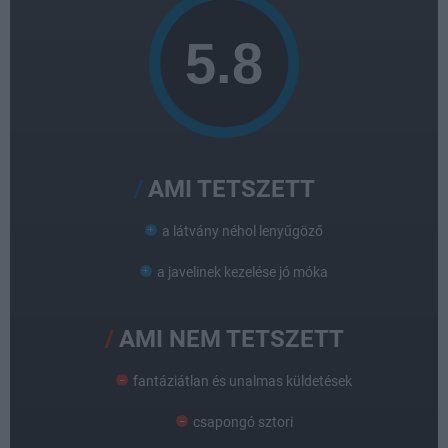
AMI TETSZETT
a látvány néhol lenyűgöző
a javelinek kezelése jó móka
AMI NEM TETSZETT
fantáziátlan és unalmas küldetések
csapongó sztori