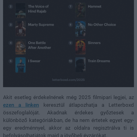
Akit esetleg érdekelnének még 2025 filmipari legjei, az
ezen a linken
keresztül átlapozhatja a Letterboxd
összefoglalóját. Akadnak érdekes győztesek a
különböző kategóriákban, de ha nem értetek egyet egy-
egy eredménnyel, akkor az oldalra regisztrálva ti is
befolyásolhatjátok majd a jövőbeli évzárókat.