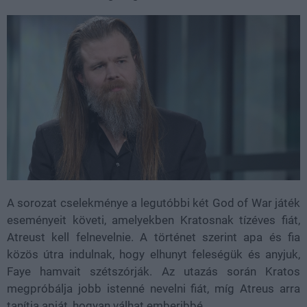
A sorozat cselekménye a legutóbbi két God of War játék
eseményeit követi, amelyekben Kratosnak tízéves fiát,
Atreust kell felnevelnie. A történet szerint apa és fia
közös útra indulnak, hogy elhunyt feleségük és anyjuk,
Faye hamvait szétszórják. Az utazás során Kratos
megpróbálja jobb istenné nevelni fiát, míg Atreus arra
tanítja apját, hogyan válhat emberibbé.