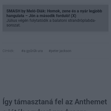
SMASH by Meló-Diák: Homok, zene és a nyár legjobb
hangulata – Jön a második forduló! (X)
Július végén folytatódik a balatoni strandröplabda-
sorozat.
Címkék:
#a gyűrűk ura
#peter jackson
Így támasztaná fel az Anthemet