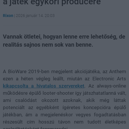
a játék egykori producere
Rixon
|
2026 január 14. 20:03
Vannak ötletei, hogyan lenne erre lehetőség, de
realitás sajnos nem sok van benne.
Loaded
:
Unmute
21.86%
A BioWare 2019-ben megjelent akciójátéka, az Anthem
ezen a héten végleg leállt, miután az Electronic Arts
kikapcsolta a hivatalos szervereket
. Az always-online
működésre épülő looter-shooter így játszhatatlanná vált,
ami csalódást okozott azoknak, akik még láttak
potenciált az egyébként ígéretes koncepcióra épülő
játékban, ám a megjelenéskor vegyes fogadtatásban
részesült cím hosszú távon nem tudott életképes