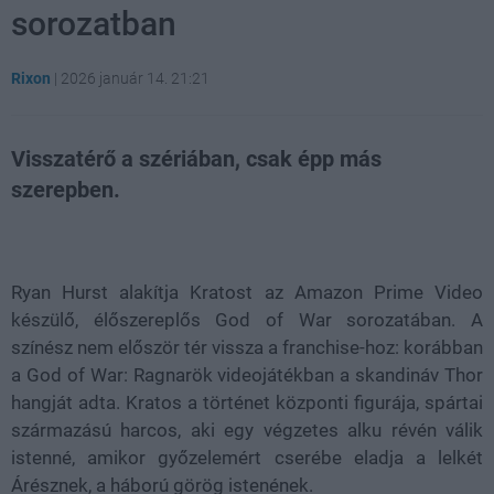
sorozatban
Rixon
|
2026 január 14. 21:21
Visszatérő a szériában, csak épp más
szerepben.
Loaded
:
Unmute
21.86%
Ryan Hurst alakítja Kratost az Amazon Prime Video
készülő, élőszereplős God of War sorozatában. A
színész nem először tér vissza a franchise-hoz: korábban
a God of War: Ragnarök videojátékban a skandináv Thor
hangját adta. Kratos a történet központi figurája, spártai
származású harcos, aki egy végzetes alku révén válik
istenné, amikor győzelemért cserébe eladja a lelkét
Árésznek, a háború görög istenének.