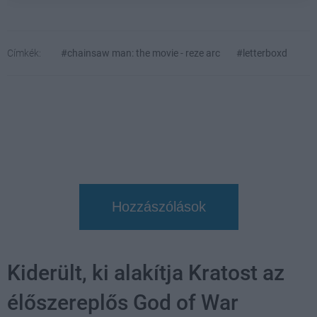
Címkék:
#chainsaw man: the movie - reze arc
#letterboxd
Hozzászólások
Kiderült, ki alakítja Kratost az
élőszereplős God of War