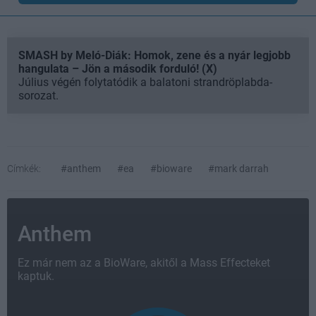
SMASH by Meló-Diák: Homok, zene és a nyár legjobb
hangulata – Jön a második forduló! (X)
Július végén folytatódik a balatoni strandröplabda-
sorozat.
Címkék:
#anthem
#ea
#bioware
#mark darrah
Anthem
Ez már nem az a BioWare, akitől a Mass Effecteket
kaptuk.