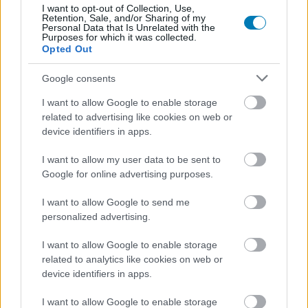
évfordulója alkalmából, és a jelek szerint a nézők
I want to opt-out of Collection, Use,
lelkesen térnek vissza Középföldére. A három film
Retention, Sale, and/or Sharing of my
Personal Data that Is Unrelated with the
vetítése január 16-án (A Gyűrű Szövetsége), 17-én (A két
Purposes for which it was collected.
Opted Out
torony), illetve 18-án (A király visszatér) lesz az USA-ban,
és az elővételes jegyeladások már most jelentős sikert
Google consents
mutatnak.
I want to allow Google to enable storage
A Fathom Entertainment adatai szerint eddig mintegy
related to advertising like cookies on web or
device identifiers in apps.
407 ezer jegy kelt el, ami 5 millió dolláros bevételt jelent
az amerikai piacon. Ez 65 százalékkal haladja meg a
I want to allow my user data to be sent to
2024-es újrabemutató azonos időszakának eladásait,
Google for online advertising purposes.
amely végül 8,2 millió dollárt hozott a nyitóhétvégén. A
nagy érdeklődés miatt a forgalmazó további
I want to allow Google to send me
personalized advertising.
helyszínekkel, időpontokkal és vetítésekkel bővíti a
kínálatot.
I want to allow Google to enable storage
related to analytics like cookies on web or
device identifiers in apps.
Az évforduló alkalmából a nézők az egyes filmek bővített
I want to allow Google to enable storage