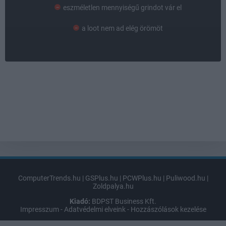
eszméletlen mennyiségű grindot vár el
a loot nem ad elég örömöt
ComputerTrends.hu
|
GSPlus.hu
|
PCWPlus.hu
|
Puliwood.hu
|
Zoldpalya.hu
Kiadó:
BDPST Business Kft.
Impresszum
-
Adatvédelmi elveink
-
Hozzászólások kezelése