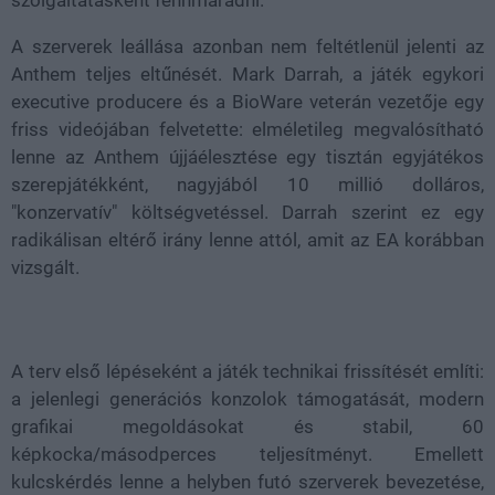
szolgáltatásként fennmaradni.
A szerverek leállása azonban nem feltétlenül jelenti az
Anthem teljes eltűnését. Mark Darrah, a játék egykori
executive producere és a BioWare veterán vezetője egy
friss videójában felvetette: elméletileg megvalósítható
lenne az Anthem újjáélesztése egy tisztán egyjátékos
szerepjátékként, nagyjából 10 millió dolláros,
"konzervatív" költségvetéssel. Darrah szerint ez egy
radikálisan eltérő irány lenne attól, amit az EA korábban
vizsgált.
A terv első lépéseként a játék technikai frissítését említi:
a jelenlegi generációs konzolok támogatását, modern
grafikai megoldásokat és stabil, 60
képkocka/másodperces teljesítményt. Emellett
kulcskérdés lenne a helyben futó szerverek bevezetése,