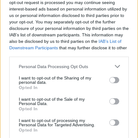
opt-out request is processed you may continue seeing
interest-based ads based on personal information utilized by
us or personal information disclosed to third parties prior to
your opt-out. You may separately opt-out of the further
disclosure of your personal information by third parties on the
Kasszát robbantott A Gyűrűk
IAB’s list of downstream participants. This information may
also be disclosed by us to third parties on the
IAB’s List of
Ura-trilógia mozis újrakiadása
Downstream Participants
that may further disclose it to other
third parties.
Rixon
|
2026 január 14. 20:41
Please note that this website/app uses one or more Google
Personal Data Processing Opt Outs
services and may gather and store information including but
not limited to your visit or usage behaviour. You may click to
I want to opt-out of the Sharing of my
personal data.
grant or deny consent to Google and its third-party tags to
A nagy érdeklődésre való tekintettel újabb
Opted In
use your data for below specified purposes in below Google
helyszíneket és időpontokat jelentettek be.
consent section.
I want to opt-out of the Sale of my
Personal Data.
Loaded
:
Unmute
Opted In
21.86%
I want to opt-out of processing my
Peter Jackson A Gyűrűk Ura-trilógiája
visszatér a
Personal Data for Targeted Advertising.
Opted In
mozikba
A Gyűrű Szövetsége bemutatásának 25.