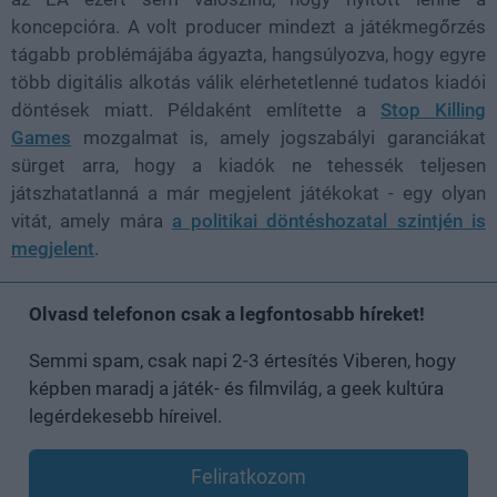
koncepcióra. A volt producer mindezt a játékmegőrzés
tágabb problémájába ágyazta, hangsúlyozva, hogy egyre
több digitális alkotás válik elérhetetlenné tudatos kiadói
döntések miatt. Példaként említette a
Stop Killing
Games
mozgalmat is, amely jogszabályi garanciákat
sürget arra, hogy a kiadók ne tehessék teljesen
játszhatatlanná a már megjelent játékokat - egy olyan
vitát, amely mára
a politikai döntéshozatal szintjén is
megjelent
.
Olvasd telefonon csak a legfontosabb híreket!
Semmi spam, csak napi 2-3 értesítés Viberen, hogy
képben maradj a játék- és filmvilág, a geek kultúra
legérdekesebb híreivel.
Feliratkozom