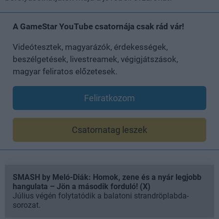
A GameStar YouTube csatornája csak rád vár!
Videótesztek, magyarázók, érdekességek,
beszélgetések, livestreamek, végigjátszások,
magyar feliratos előzetesek.
Feliratkozom
Csatornatag leszek
SMASH by Meló-Diák: Homok, zene és a nyár legjobb
hangulata – Jön a második forduló! (X)
Július végén folytatódik a balatoni strandröplabda-
sorozat.