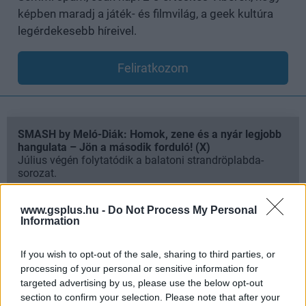
képben maradj a játék- és filmvilág, a geek kultúra
legérdekesebb híreivel.
Feliratkozom
SMASH by Meló-Diák: Homok, zene és a nyár legjobb
hangulata – Jön a második forduló! (X)
Július végén folytatódik a balatoni strandröplabda-
sorozat.
www.gsplus.hu -
Do Not Process My Personal
Information
Címkék:
#god of war
#amazon
#kratos
#ryan hurst
If you wish to opt-out of the sale, sharing to third parties, or
processing of your personal or sensitive information for
targeted advertising by us, please use the below opt-out
section to confirm your selection. Please note that after your