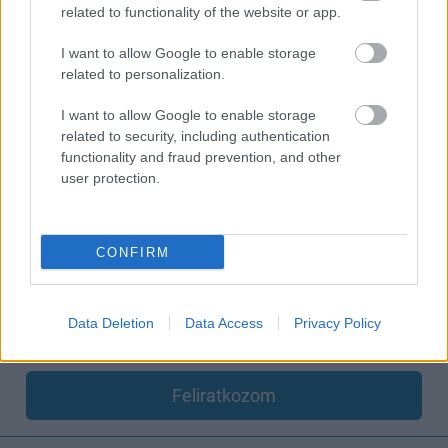
related to functionality of the website or app.
változatai előtt exkluzív videós bevezetőt is kapnak
Peter Jacksontól. A bővített kiadások összjátékideje
I want to allow Google to enable storage
meghaladja a 11 és fél órát, szemben az eredeti
related to personalization.
moziváltozatok kilencórás hosszával. A J.R.R. Tolkien
regényei alapján készült trilógia világszerte közel 3
I want to allow Google to enable storage
related to security, including authentication
milliárd dolláros bevételt termelt, és 17 Oscar-díjat nyert,
functionality and fraud prevention, and other
míg a későbbi Hobbit-trilógia szintén mintegy 3 milliárd
user protection.
dollárt hozott globálisan.
Olvasd telefonon csak a legfontosabb híreket!
CONFIRM
Semmi spam, csak napi 2-3 értesítés Viberen, hogy
képben maradj a játék- és filmvilág, a geek kultúra
Data Deletion
Data Access
Privacy Policy
legérdekesebb híreivel.
Feliratkozom