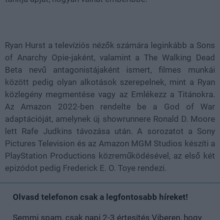
Ryan Hurst a televíziós nézők számára leginkább a Sons
of Anarchy Opie-jaként, valamint a The Walking Dead
Beta nevű antagonistájaként ismert, filmes munkái
között pedig olyan alkotások szerepelnek, mint a Ryan
közlegény megmentése vagy az Emlékezz a Titánokra.
Az Amazon 2022-ben rendelte be a God of War
adaptációját, amelynek új showrunnere Ronald D. Moore
lett Rafe Judkins távozása után. A sorozatot a Sony
Pictures Television és az Amazon MGM Studios készíti a
PlayStation Productions közreműködésével, az első két
epizódot pedig Frederick E. O. Toye rendezi.
Olvasd telefonon csak a legfontosabb híreket!
Semmi spam, csak napi 2-3 értesítés Viberen, hogy