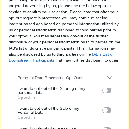
egyelőre nem kommentálta a hírt.
targeted advertising by us, please use the below opt-out
section to confirm your selection. Please note that after your
opt-out request is processed you may continue seeing
interest-based ads based on personal information utilized by
SMASH by Meló-Diák: Homok, zene és a nyár legjobb
hangulata – Jön a második forduló! (X)
us or personal information disclosed to third parties prior to
Július végén folytatódik a balatoni strandröplabda-
your opt-out. You may separately opt-out of the further
sorozat.
disclosure of your personal information by third parties on the
IAB’s list of downstream participants. This information may
also be disclosed by us to third parties on the
IAB’s List of
Downstream Participants
that may further disclose it to other
third parties.
Címkék:
#frankenstein
#guillermo del toro
#andrew
Please note that this website/app uses one or more Google
Personal Data Processing Opt Outs
garfield
#oscar isaac
#mia goth
#netflix
services and may gather and store information including but
not limited to your visit or usage behaviour. You may click to
I want to opt-out of the Sharing of my
personal data.
grant or deny consent to Google and its third-party tags to
Opted In
use your data for below specified purposes in below Google
consent section.
I want to opt-out of the Sale of my
Personal Data.
Opted In
I want to opt-out of processing my