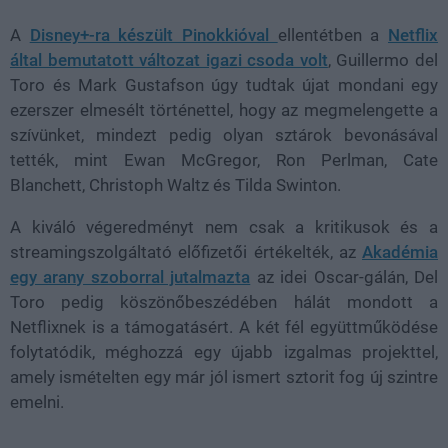
A
Disney+-ra készült Pinokkióval
ellentétben a
Netflix
által bemutatott változat igazi csoda volt
, Guillermo del
Toro és Mark Gustafson úgy tudtak újat mondani egy
ezerszer elmesélt történettel, hogy az megmelengette a
szívünket, mindezt pedig olyan sztárok bevonásával
tették, mint Ewan McGregor, Ron Perlman, Cate
Blanchett, Christoph Waltz és Tilda Swinton.
A kiváló végeredményt nem csak a kritikusok és a
streamingszolgáltató előfizetői értékelték, az
Akadémia
egy arany szoborral jutalmazta
az idei Oscar-gálán, Del
Toro pedig köszönőbeszédében hálát mondott a
Netflixnek is a támogatásért. A két fél együttműködése
folytatódik, méghozzá egy újabb izgalmas projekttel,
amely ismételten egy már jól ismert sztorit fog új szintre
emelni.