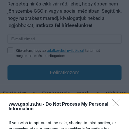
Rengeteg hír és cikk vár rád, lehet, hogy éppen nem
jön szembe GSO-n vagy a social médiában. Segítünk,
hogy naprakész maradj, kiválogatjuk neked a
legjobbakat,
iratkozz fel hírlevelünkre!
Kijelentem, hogy az
adatkezelési nyilatkozat
tartalmát
megismertem és azt elfogadom.
Feliratkozom
Egyébként a Frankenstein annak a többéves
szerződésnek a része, amelyet a Netflix Guillermo del
www.gsplus.hu -
Do Not Process My Personal
Toróval kötött. Ez számos projektet magába foglal,
Information
amelyek a fejlesztés különböző szakaszaiban járnak, de
ezek nagy részét sajnos nem ismerjük. A vállalat
If you wish to opt-out of the sale, sharing to third parties, or
processing of your personal or sensitive information for