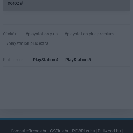
sorozat.
Címkék:
#playstation plus
#playstation plus premium
#playstation plus extra
Platformok:
PlayStation 4
PlayStation 5
ComputerTrends.hu
|
GSPlus.hu
|
PCWPlus.hu
|
Puliwood.hu
|