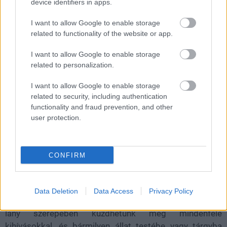
device identifiers in apps.
Ahogy azt már mindenki tudja, a PlayStation Plus
I want to allow Google to enable storage
előfizetői, függetlenül attól, hogy a szolgáltatás mely
related to functionality of the website or app.
szintjét választották, legalább három, olykor négy
I want to allow Google to enable storage
játékkal gazdagíthatják gyűjteményüket, de mióta
related to personalization.
megjelent a Premium és az Extra szint is, a Sony egy
hónapban kétszer frissíti az előfizetők számára elérhető
I want to allow Google to enable storage
címek tárházát.
related to security, including authentication
functionality and fraud prevention, and other
A következő frissítésre március 21-én kerül sor, és
user protection.
összesen 17 játékot húzhatnak be a Plus-tagok, ebből 3-
at csak a premiumosok.
CONFIRM
A megjelenése napján bekerül a felhozatalba a Tchia, egy
Data Deletion
Data Access
Privacy Policy
kedves, látványos indie kalandjáték, amiben egy fiatal
lány szerepében küzdhetünk meg mindenféle
kihívásokkal, és bármilyen állat testébe vagy tárgyba