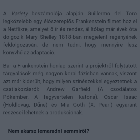
A
Variety
beszámolója alapján Guillermo del Toro
legközelebb egy élőszereplős Frankenstein filmet hoz el
a Netflixre, amelyet ő ír és rendez, állítólag már évek óta
dolgozik Mary Shelley 1818-ban megjelent regényének
feldolgozásán, de nem tudni, hogy mennyire lesz
könyvhű az adaptáció.
Bár a Frankenstein honlap szerint a projektről folytatott
tárgyalások még nagyon korai fázisban vannak, viszont
azt már kiderült, hogy milyen színészekkel egyeztetnek a
csatlakozásról: Andrew Garfield (A csodálatos
Pókember, A fegyvertelen katona), Oscar Isaac
(Holdlovag, Dűne) és Mia Goth (X, Pearl) egyaránt
részesei lehetnek a produkciónak.
Nem akarsz lemaradni semmiről?