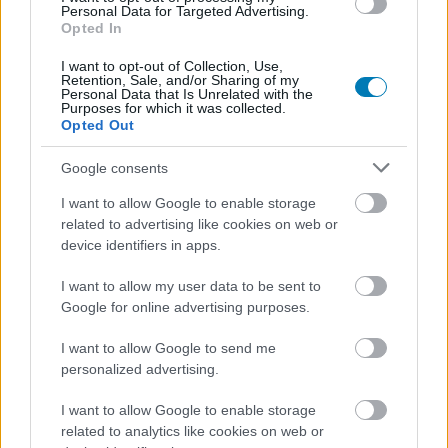
Personal Data for Targeted Advertising.
Opted In
Hozzászólások
I want to opt-out of Collection, Use,
Retention, Sale, and/or Sharing of my
Personal Data that Is Unrelated with the
Purposes for which it was collected.
Opted Out
Ezt a 17 játékot játszhatják
Google consents
további költségek nélkül a
I want to allow Google to enable storage
PlayStation Plus előfizetői
related to advertising like cookies on web or
device identifiers in apps.
hamarosan
I want to allow my user data to be sent to
Google for online advertising purposes.
PacaGS
|
2023 március 15. 18:05
I want to allow Google to send me
personalized advertising.
Van köztük frissen megjelenő újdonság is.
I want to allow Google to enable storage
Loaded
:
related to analytics like cookies on web or
Unmute
21.86%