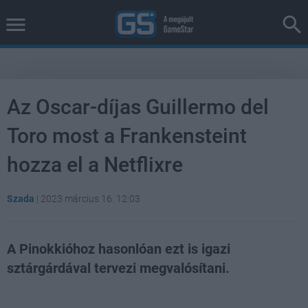
Az Oscar-díjas Guillermo del
Toro most a Frankensteint
hozza el a Netflixre
Szada
|
2023 március 16. 12:03
A Pinokkióhoz hasonlóan ezt is igazi
sztárgárdával tervezi megvalósítani.
Loaded
:
Unmute
38.26%