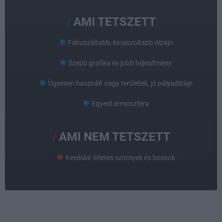
AMI TETSZETT
Fókuszáltabb, kicsiszoltabb dizájn
Szebb grafika és jobb teljesítmény
Ügyesen használt nagy területek, jó pályadizájn
Egyedi atmoszféra
AMI NEM TETSZETT
Kevésbé ötletes szörnyek és bossok