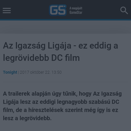
Az Igazság Ligája - ez eddig a
legrövidebb DC film
Tonight
|
2017 október 22. 13:50
A trailerek alapján úgy tűnik, hogy Az Igazság
Ligája lesz az eddigi legnagyobb szabású DC
film, de a híresztelések szerint még így is ez
lesz a legrövidebb.
Loaded
:
Unmute