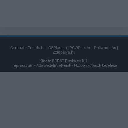
ComputerTrends.hu
|
GSPlus.hu
|
PCWPlus.hu
|
Puliwood.hu
|
Zoldpalya.hu
Kiadó:
BDPST Business Kft.
Impresszum
-
Adatvédelmi elveink
-
Hozzászólások kezelése