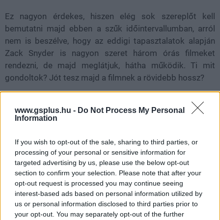
Ez nagyon érdekes, hiszen elég sok szereplőt kell
bemutatni majd ebben a szűk időintervallumban, arról
nem is beszélve, hogy az eddigi tapasztalatok alapján
Zack Snyder is nagyon szeret három órás filmeket
rendezni, de majd meglátjuk, hátha működik. Ti mit
gondoltok? Jót tesz majd a filmnek a rövidebb hossz?
www.gsplus.hu -
Do Not Process My Personal
Information
SMASH by Meló-Diák: Homok, zene és a nyár legjobb
hangulata – Jön a második forduló! (X)
Július végén folytatódik a balatoni strandröplabda-
If you wish to opt-out of the sale, sharing to third parties, or
sorozat.
processing of your personal or sensitive information for
targeted advertising by us, please use the below opt-out
section to confirm your selection. Please note that after your
opt-out request is processed you may continue seeing
interest-based ads based on personal information utilized by
Címkék:
#warner bros
#dc comics
#justice league
us or personal information disclosed to third parties prior to
#hossz
your opt-out. You may separately opt-out of the further