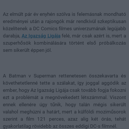
38.26%
Az elmúlt pár év enyhén szólva is felemásnak mondható
eredményei után a rajongók már rendkívül szkeptikusan
közelítenek a DC Comics filmes univerzumának legújabb
darabja,
Az Igazság Ligája
felé, már csak azért is, mert a
szuperhősök kombinálására történt első próbálkozás
sem sikerült éppen jól.
A Batman v Superman rettenetesen összekavarta és
követhetetlenné tette a szálakat, így joggal aggódik az
ember, hogy Az Igazság Ligája csak tovább fogja fokozni
ezt a problémát a megnövekedett létszámmal. Viszont
ennek ellenére úgy tűnik, hogy talán mégis sikerült
valahol meghúzni a határt, mert a külföldi moziműsorok
szerint a film 121 perces, azaz alig két órás, tehát
gyakorlatilag rövidebb az összes eddigi DC-s filmnél.