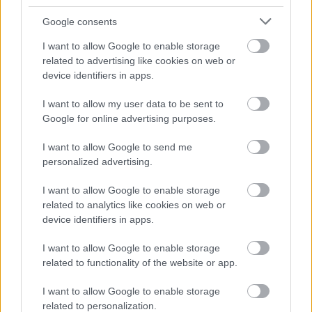
Ha nem tetszik a külső nézet, akkor egy trükk
Google consents
segítségével közelebb is kerülhetsz a
I want to allow Google to enable storage
szörnyekhez.
related to advertising like cookies on web or
device identifiers in apps.
Loaded
:
Unmute
21.86%
I want to allow my user data to be sent to
A
The Evil Within 2
önmagában is elég rémisztő, de ha
Google for online advertising purposes.
valaki szeretné közelebbről is szemügyre venni a
I want to allow Google to send me
borzalmakat, amik kipattantak Shinji Mikami fejéből, az
personalized advertising.
most megteheti, feltéve, hogy PC-n tolja a játékot.
I want to allow Google to enable storage
related to analytics like cookies on web or
device identifiers in apps.
A játékban vannak olyan részek, amiket FPS nézetben
kell teljesíteni, de a TPS az alap, azonban a PC-sek
I want to allow Google to enable storage
related to functionality of the website or app.
kapnak rá lehetőséget, hogy teljes egészében belső
nézetből tolják a sztorit. Na nem a menüből, hanem egy
I want to allow Google to enable storage
kis konzolos trükközéssel. Ahhoz, hogy ezt behozzátok,
related to personalization.