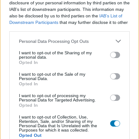
disclosure of your personal information by third parties on the
IAB’s list of downstream participants. This information may
also be disclosed by us to third parties on the
IAB’s List of
Downstream Participants
that may further disclose it to other
third parties.
Please note that this website/app uses one or more Google
Personal Data Processing Opt Outs
services and may gather and store information including but
not limited to your visit or usage behaviour. You may click to
I want to opt-out of the Sharing of my
personal data.
grant or deny consent to Google and its third-party tags to
Opted In
Hozzászólások
use your data for below specified purposes in below Google
consent section.
I want to opt-out of the Sale of my
Personal Data.
Opted In
The Evil Within 2 - PC-n akár
I want to opt-out of processing my
Personal Data for Targeted Advertising.
FPS módban is játszhatod
Opted In
I want to opt-out of Collection, Use,
Kaci
|
2017 október 22. 11:53
Retention, Sale, and/or Sharing of my
Personal Data that Is Unrelated with the
Purposes for which it was collected.
Opted Out