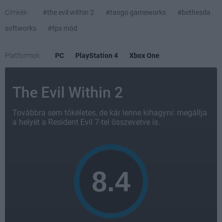
Címkék:
#the evil within 2
#tango gameworks
#bethesda
softworks
#fps mód
Platformok:
PC
PlayStation 4
Xbox One
The Evil Within 2
Továbbra sem tökéletes, de kár lenne kihagyni: megállja
a helyét a Resident Evil 7-tel összevetve is.