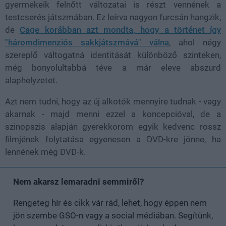
gyermekeik felnőtt változatai is részt vennének a
testcserés játszmában. Ez leírva nagyon furcsán hangzik,
de
Cage korábban azt mondta, hogy a történet így
"háromdimenziós sakkjátszmává" válna
, ahol négy
szereplő váltogatná identitását különböző szinteken,
még bonyolultabbá téve a már eleve abszurd
alaphelyzetet.
Azt nem tudni, hogy az új alkotók mennyire tudnak - vagy
akarnak - majd menni ezzel a koncepcióval, de a
szinopszis alapján gyerekkorom egyik kedvenc rossz
filmjének folytatása egyenesen a DVD-kre jönne, ha
lennének még DVD-k.
Nem akarsz lemaradni semmiről?
Rengeteg hír és cikk vár rád, lehet, hogy éppen nem
jön szembe GSO-n vagy a social médiában. Segítünk,