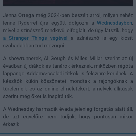
Jenna Ortega még 2024-ben beszélt arról, milyen nehéz
lenne Ryderrel újra együtt dolgozni a
Wednesdayben
,
mivel a színésznő rendkívül elfoglalt, de úgy látszik, hogy
a Stranger Things végével
a színésznő is egy kicsit
szabadabban tud mozogni.
A showrunnerek, Al Gough és Miles Millar szerint az új
évadban új diákok és tanárok érkeznek, miközben régóta
lappangó Addams-családi titkok is felszínre kerülnek. A
készítők külön köszönetet mondtak a rajongóknak a
türelemért és az online elméletekért, amelyek állításuk
szerint még őket is inspirálták.
A Wednesday harmadik évada jelenleg forgatás alatt áll,
de azt egyelőre nem tudjuk, hogy pontosan mikor
érkezik.