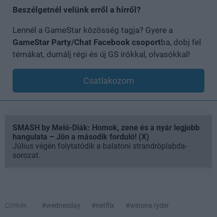
Beszélgetnél velünk erről a hírről?
Lennél a GameStar közösség tagja? Gyere a
GameStar Party/Chat Facebook csoport
ba, dobj fel
témákat, dumálj régi és új GS írókkal, olvasókkal!
Csatlakozom
SMASH by Meló-Diák: Homok, zene és a nyár legjobb
hangulata – Jön a második forduló! (X)
Július végén folytatódik a balatoni strandröplabda-
sorozat.
Címkék:
#wednesday
#netflix
#winona ryder