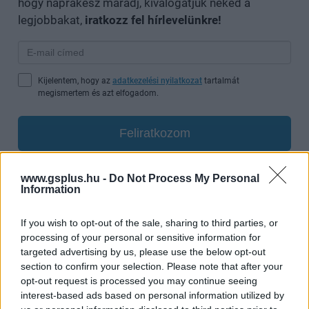
hogy naprakész maradj, kiválogatjuk neked a
legjobbakat,
iratkozz fel hírlevelünkre!
Kijelentem, hogy az
adatkezelési nyilatkozat
tartalmát
megismertem és azt elfogadom.
Feliratkozom
www.gsplus.hu -
Do Not Process My Personal
Information
SMASH by Meló-Diák: Homok, zene és a nyár legjobb
hangulata – Jön a második forduló! (X)
If you wish to opt-out of the sale, sharing to third parties, or
Július végén folytatódik a balatoni strandröplabda-
processing of your personal or sensitive information for
sorozat.
targeted advertising by us, please use the below opt-out
section to confirm your selection. Please note that after your
opt-out request is processed you may continue seeing
interest-based ads based on personal information utilized by