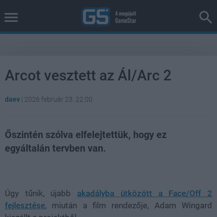
Arcot vesztett az Ál/Arc 2
daev
|
2026 február 23. 22:00
Őszintén szólva elfelejtettük, hogy ez
egyáltalán tervben van.
Loaded
:
Unmute
37.00%
Úgy tűnik, újabb
akadályba ütközött a Face/Off 2
fejlesztése
, miután a film rendezője, Adam Wingard