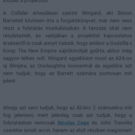
kiszállt a projektből.
A Collider értesülései szerint Wingard, aki Simon
Barrettel közösen írta a forgatókönyvet, már nem vesz
részt a folytatás munkálataiban. A távozás okát nem
részletezték, és valójában a projekttel kapcsolatos
érzéseiről is csak annyit tudunk, hogy amikor a Godzilla x
Kong: The New Empire sajtókörútját gyűrte, akkor még
nagyon lelkes volt. Wingard egyébként most az A24-os
új filmjére, az Onslaughtra koncentrál és egyelőre azt
nem tudjuk, hogy ez Barrett számára pontosan mit
jelent.
Ahogy azt sem tudjuk, hogy az Ál/Arc 2 számunkra mit
fog jelenteni, mert jelenleg csak azt tudjuk, hogy a
folytatásban nemcsak
Nicolas Cage
és John Travolta
cserélne ismét arcot, hanem az első részben megismert