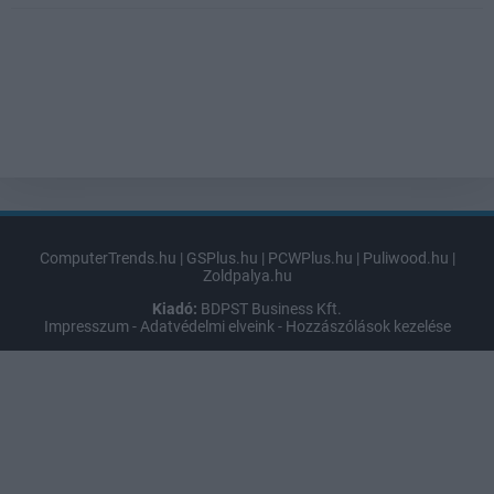
ComputerTrends.hu
|
GSPlus.hu
|
PCWPlus.hu
|
Puliwood.hu
|
Zoldpalya.hu
Kiadó:
BDPST Business Kft.
Impresszum
-
Adatvédelmi elveink
-
Hozzászólások kezelése