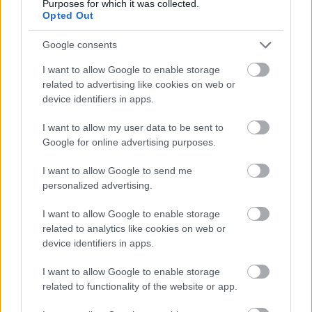
daev
|
2026 február 23. 16:33
Purposes for which it was collected.
Opted Out
Google consents
Csodálatos újratalálkozások várhatóak a
Wednesday következő évadában.
I want to allow Google to enable storage
related to advertising like cookies on web or
Loaded
:
device identifiers in apps.
Unmute
21.86%
I want to allow my user data to be sent to
Elindult a
Wednesday
harmadik évadának forgatása, a
Google for online advertising purposes.
Netflix pedig egy sor új szereplőt is bejelentett, akikkel
találkozhatunk majd ebben a furcsa kis világban.
I want to allow Google to send me
personalized advertising.
A legnagyobb dobás kétségtelenül Winona Ryder
I want to allow Google to enable storage
csatlakozása, aki ismét együtt dolgozik Tim Burtonnel
related to analytics like cookies on web or
és a Beetlejuice-beli partnerével, Jenna Ortegával. Ryder
device identifiers in apps.
Tabitha szerepében tűnik fel, ám a karakter hátteréről
egyelőre semmit sem árultak el.
I want to allow Google to enable storage
related to functionality of the website or app.