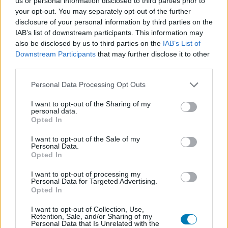
us or personal information disclosed to third parties prior to
Címkék:
#álarc 2
#nicolas cage
#john travolta
your opt-out. You may separately opt-out of the further
disclosure of your personal information by third parties on the
IAB’s list of downstream participants. This information may
also be disclosed by us to third parties on the
IAB’s List of
Downstream Participants
that may further disclose it to other
third parties.
Please note that this website/app uses one or more Google
Personal Data Processing Opt Outs
services and may gather and store information including but
not limited to your visit or usage behaviour. You may click to
I want to opt-out of the Sharing of my
personal data.
Hozzászólások
grant or deny consent to Google and its third-party tags to
Opted In
use your data for below specified purposes in below Google
consent section.
I want to opt-out of the Sale of my
Personal Data.
Opted In
Hatalmas találkozások lesznek
I want to opt-out of processing my
a Wednesday 3. évadában, itt az
Personal Data for Targeted Advertising.
Opted In
első teaser
I want to opt-out of Collection, Use,
Retention, Sale, and/or Sharing of my
Personal Data that Is Unrelated with the