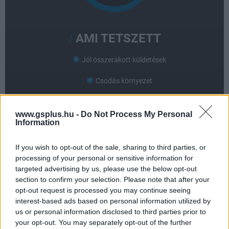
AMI TETSZETT
Jól összerakott küldetések
Csodás környezet
Darkos fantasy világ
www.gsplus.hu -
Do Not Process My Personal
Information
Magyar lokalizáció
Brutális játékidő és sok lehetőség
If you wish to opt-out of the sale, sharing to third parties, or
processing of your personal or sensitive information for
targeted advertising by us, please use the below opt-out
AMI NEM TETSZETT
section to confirm your selection. Please note that after your
opt-out request is processed you may continue seeing
Nehézkes irányítás és kezelés
interest-based ads based on personal information utilized by
us or personal information disclosed to third parties prior to
A konzolportok akadoznak
your opt-out. You may separately opt-out of the further