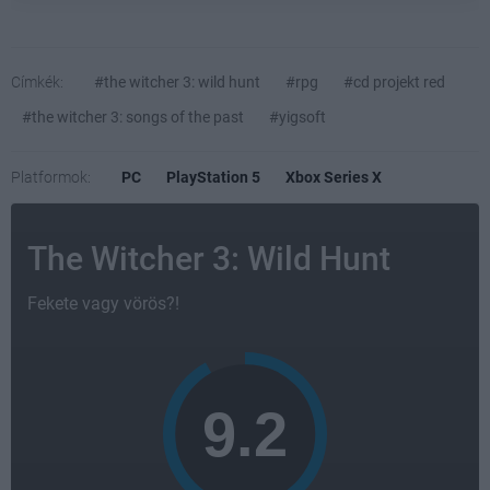
Címkék:
#the witcher 3: wild hunt
#rpg
#cd projekt red
#the witcher 3: songs of the past
#yigsoft
Platformok:
PC
PlayStation 5
Xbox Series X
The Witcher 3: Wild Hunt
Fekete vagy vörös?!