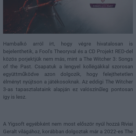
Hambalkó arról írt, hogy végre hivatalosan is
bejelenthetik, a Fool's Theoryval és a CD Projekt RED-del
közös porjektjük nem más, mint a The Witcher 3: Songs
of the Past. Csapatuk a lengyel kollégákkal szorosan
együttműködve azon dolgozik, hogy felejthetetlen
élményt nyújtson a játékosoknak. Az eddigi The Witcher
3-as tapasztalataink alapján ez valószínűleg pontosan
így is lesz.
A Yigsoft egyébként nem most először nyúl hozzá Ríviai
Geralt világához, korábban dolgoztak már a 2022-es The