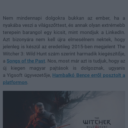
Loaded
:
Unmute
38.25%
Nem mindennapi dolgokra bukkan az ember, ha a
nyakába veszi a világszőttest, és annak olyan extrémebb
terepein barangol egy kicsit, mint mondjuk a LinkedIn.
Azt bizonyára nem kell újra elmesélnem nektek, hogy
jelenleg is készül az eredetileg 2015-ben megjelent The
Witcher 3: Wild Hunt szám szerint harmadik kiegészítője,
a
Songs of the Past
. Nos, most már azt is tudjuk, hogy az
új kiegen magyar pajtások is dolgoznak, ugyanis
a Yigsoft ügyvezetője,
Hambalkó Bence erről posztolt a
platformon
.