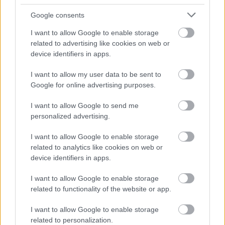
bővül a Life is Strange sorozat
Google consents
stábja, még öt új karakterre
I want to allow Google to enable storage
derült fény
related to advertising like cookies on web or
device identifiers in apps.
Rixon
|
2026 június 2. 18:34
I want to allow my user data to be sent to
Google for online advertising purposes.
I want to allow Google to send me
Mellette pedig négy további színész, többek
personalized advertising.
között Ewan McGregor lánya is csatlakozott a
produkcióhoz.
I want to allow Google to enable storage
related to analytics like cookies on web or
Loaded
:
Unmute
device identifiers in apps.
21.65%
I want to allow Google to enable storage
Az Amazon Prime Video készülő Life Is Strange
related to functionality of the website or app.
sorozatadaptációjához öt új színész csatlakozott a
Variety értesülései szerint. A produkció szereplőgárdáját
I want to allow Google to enable storage
bővíti Billy Barratt, Emily Carey, Esther McGregor, Faly
related to personalization.