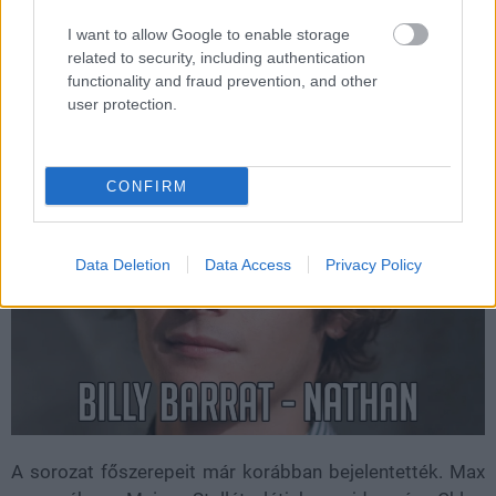
Rakotohavana és Mia Isaac, akik mind kulcsszerepekben
I want to allow Google to enable storage
tűnnek fel az adaptációban.
related to security, including authentication
functionality and fraud prevention, and other
Kattints a képre a galériáért!
user protection.
CONFIRM
Data Deletion
Data Access
Privacy Policy
A sorozat főszerepeit már korábban bejelentették. Max