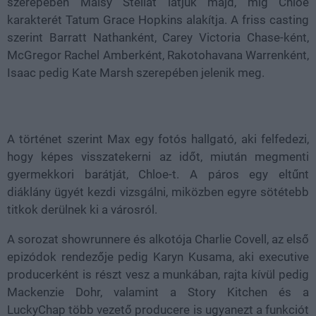
szerepében Maisy Stellát látjuk majd, míg Chloe
karakterét Tatum Grace Hopkins alakítja. A friss casting
szerint Barratt Nathanként, Carey Victoria Chase-ként,
McGregor Rachel Amberként, Rakotohavana Warrenként,
Isaac pedig Kate Marsh szerepében jelenik meg.
A történet szerint Max egy fotós hallgató, aki felfedezi,
hogy képes visszatekerni az időt, miután megmenti
gyermekkori barátját, Chloe-t. A páros egy eltűnt
diáklány ügyét kezdi vizsgálni, miközben egyre sötétebb
titkok derülnek ki a városról.
A sorozat showrunnere és alkotója Charlie Covell, az első
epizódok rendezője pedig Karyn Kusama, aki executive
producerként is részt vesz a munkában, rajta kívül pedig
Mackenzie Dohr, valamint a Story Kitchen és a
LuckyChap több vezető producere is ugyanezt a funkciót