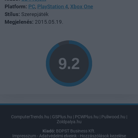
Platform:
PC
,
PlayStation 4
,
Xbox One
Stílus:
Szerepjáték
Megjelenés:
2015.05.19.
ComputerTrends.hu
|
GSPlus.hu
|
PCWPlus.hu
|
Puliwood.hu
|
Zoldpalya.hu
Kiadó:
BDPST Business Kft.
Impresszum
-
Adatvédelmi elveink
-
Hozzászólások kezelése