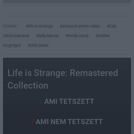
Címkék:
#life is strange
#amazon prime video
#faly
rakotohavana
#billy barrat
#emily carey
#esther
mcgregor
#mia isaac
Life is Strange: Remastered
Collection
AMI TETSZETT
AMI NEM TETSZETT