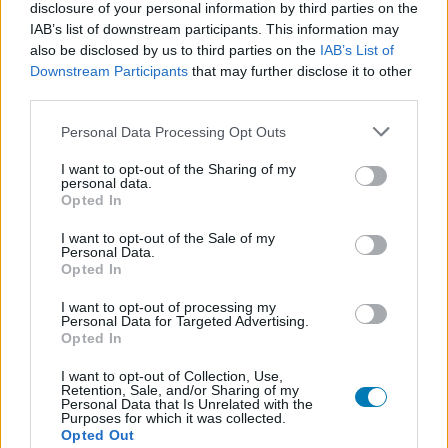
disclosure of your personal information by third parties on the
Repetitív játékelemek
IAB’s list of downstream participants. This information may
also be disclosed by us to third parties on the
IAB’s List of
Bugok és sok javítanivaló
Downstream Participants
that may further disclose it to other
third parties.
Please note that this website/app uses one or more Google
Personal Data Processing Opt Outs
services and may gather and store information including but
not limited to your visit or usage behaviour. You may click to
I want to opt-out of the Sharing of my
personal data.
grant or deny consent to Google and its third-party tags to
Opted In
use your data for below specified purposes in below Google
consent section.
I want to opt-out of the Sale of my
Personal Data.
Opted In
I want to opt-out of processing my
Hozzászólások
Personal Data for Targeted Advertising.
Opted In
I want to opt-out of Collection, Use,
Retention, Sale, and/or Sharing of my
Personal Data that Is Unrelated with the
A Sárkányok háza sztárjával
Purposes for which it was collected.
Opted Out