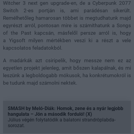
Witcher 3 next gen upgrade-en, de a Cyberpunk 2077
Switch 2-es portján is, ami parádésan sikerült.
Remélhetőleg hamarosan többet is megtudhatunk majd
egyrészt arról, pontosan mire is számíthatunk a Songs
of the Past kapcsán, másfelől persze arról is, hogy
a Yigsoft milyen mértékben veszi ki a részt a vele
kapcsolatos feladatokból.
A madárkák azt csiripelik, hogy messze nem ez az
egyetlen projekt jelenleg, amit bőszen kalapálnak, és mi
leszünk a legboldogabb mókusok, ha konkrétumokról is
be tudunk majd számolni nektek.
SMASH by Meló-Diák: Homok, zene és a nyár legjobb
hangulata – Jön a második forduló! (X)
Július végén folytatódik a balatoni strandröplabda-
sorozat.