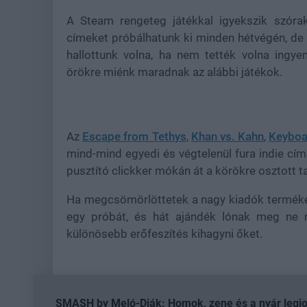
A Steam rengeteg játékkal igyekszik szóra
címeket próbálhatunk ki minden hétvégén, de m
hallottunk volna, ha nem tették volna ingy
örökre miénk maradnak az alábbi játékok.
Az
Escape from Tethys
,
Khan vs. Kahn
,
Keyboar
mind-mind egyedi és végtelenül fura indie címe
pusztító clickker mókán át a körökre osztott t
Ha megcsömörlöttetek a nagy kiadók terméke
egy próbát, és hát ajándék lónak meg ne n
különösebb erőfeszítés kihagyni őket.
SMASH by Meló-Diák: Homok, zene és a nyár legjob