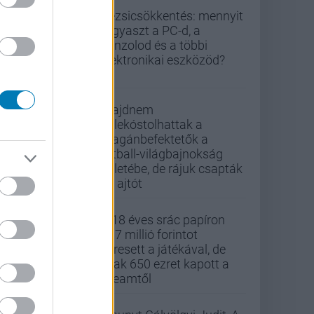
Rezsicsökkentés: mennyit
fogyaszt a PC-d, a
konzolod és a többi
elektronikai eszközöd?
Majdnem
belekóstolhattak a
magánbefektetők a
futball-világbajnokság
üzletébe, de rájuk csapták
az ajtót
A 18 éves srác papíron
437 millió forintot
keresett a játékával, de
csak 650 ezret kapott a
Steamtől