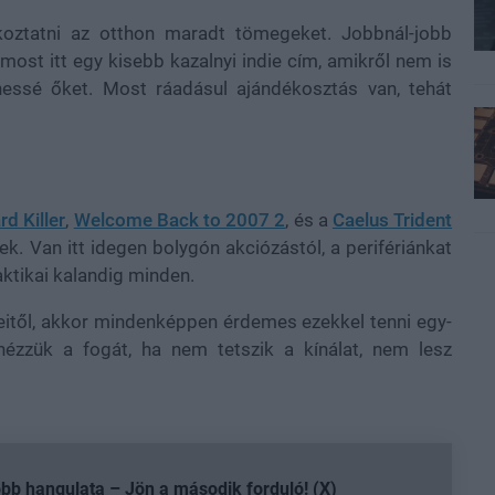
koztatni az otthon maradt tömegeket. Jobbnál-jobb
ost itt egy kisebb kazalnyi indie cím, amikről nem is
enessé őket. Most ráadásul ajándékosztás van, tehát
d Killer
,
Welcome Back to 2007 2
, és a
Caelus Trident
k. Van itt idegen bolygón akciózástól, a perifériánkat
aktikai kalandig minden.
itől, akkor mindenképpen érdemes ezekkel tenni egy-
ézzük a fogát, ha nem tetszik a kínálat, nem lesz
b hangulata – Jön a második forduló! (X)