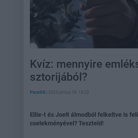
Kvíz: mennyire emléks
sztorijából?
PacaGS
|
2023 június 18. 18:20
Ellie-t és Joelt álmodból felkeltve is f
cselekményével? Teszteld!