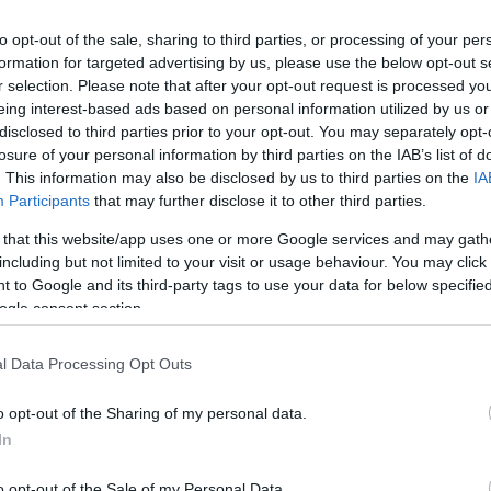
et, hogy konzolon inkább a Part I-t választanánk már,
 hónapot.) Bármikor érdemes bepótolni, és higgyétek
to opt-out of the sale, sharing to third parties, or processing of your per
formation for targeted advertising by us, please use the below opt-out s
r selection. Please note that after your opt-out request is processed y
eing interest-based ads based on personal information utilized by us or
disclosed to third parties prior to your opt-out. You may separately opt-
losure of your personal information by third parties on the IAB’s list of
mlékeit felfrissíteni, akik már túl vannak az élményen.
. This information may also be disclosed by us to third parties on the
IA
valószínűleg már a címből is világos volt. Mindenesetre
Participants
that may further disclose it to other third parties.
aztán írjátok meg, hogy ment!
 that this website/app uses one or more Google services and may gath
including but not limited to your visit or usage behaviour. You may click 
 to Google and its third-party tags to use your data for below specifi
ogle consent section.
b hangulata – Jön a második forduló! (X)
A
sorozat.
l Data Processing Opt Outs
o opt-out of the Sharing of my personal data.
In
o opt-out of the Sale of my Personal Data.