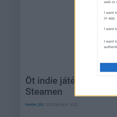
web or d
I want t
or app.
I want t
I want t
authenti
Hoz
Öt indie játékot zseb
Steamen
Hunter_GS
|
2020 április 4. 18:22