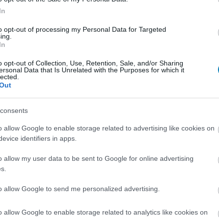
In
to opt-out of processing my Personal Data for Targeted
stered
ing.
In
ha tényleg, de mindent tényleg belead. Most kicsit még
o opt-out of Collection, Use, Retention, Sale, and/or Sharing
ersonal Data that Is Unrelated with the Purposes for which it
lected.
Out
TETSZETT
AMI NEM
TETSZETT
consents
an megírt történet és
k
o allow Google to enable storage related to advertising like cookies on
Multiplayerben még mindig
evice identifiers in apps.
sok a DLC
osan felépített világ
o allow my user data to be sent to Google for online advertising
Behind felejthetetlen
s.
to allow Google to send me personalized advertising.
o allow Google to enable storage related to analytics like cookies on