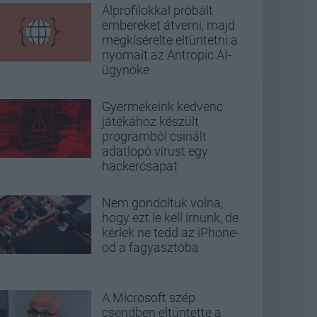
Álprofilokkal próbált
embereket átverni, majd
megkísérelte eltüntetni a
nyomait az Antropic AI-
ügynöke
Gyermekeink kedvenc
játékához készült
programból csinált
adatlopó vírust egy
hackercsapat
Nem gondoltuk volna,
hogy ezt le kell írnunk, de
kérlek ne tedd az iPhone-
od a fagyasztóba
A Microsoft szép
csendben eltüntette a