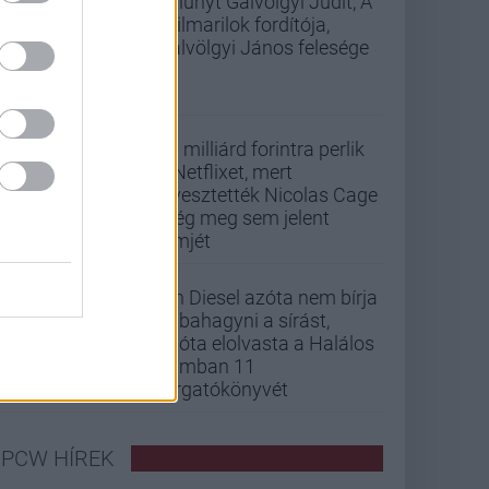
Elhunyt Gálvölgyi Judit, A
szilmarilok fordítója,
Gálvölgyi János felesége
33 milliárd forintra perlik
a Netflixet, mert
elvesztették Nicolas Cage
még meg sem jelent
filmjét
Vin Diesel azóta nem bírja
abbahagyni a sírást,
mióta elolvasta a Halálos
iramban 11
forgatókönyvét
PCW HÍREK