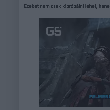
Ezeket nem csak kipróbálni lehet, han
Loaded
:
Unmute
21.86%