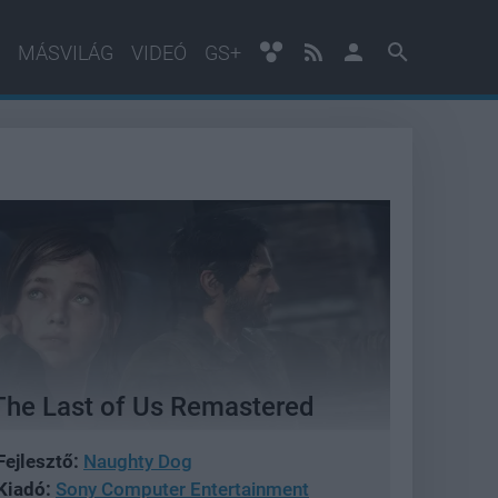
MÁSVILÁG
VIDEÓ
GS+
The Last of Us Remastered
Fejlesztő:
Naughty Dog
Kiadó:
Sony Computer Entertainment