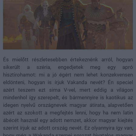
És mielőtt részletesebben értekeznénk arról, hogyan
sikerült a széria, engedjetek meg egy apró
hisztirohamot: mi a jó égért nem lehet konzekvensen
eldönteni, hogyan is írjuk Vakanda nevét? Én speciel
azért teszem ezt sima V-vel, mert eddig a világon
mindenhol így szerepelt, és bármennyire is kaotikus az
idegen nyelvű országnevek magyar átirata, alapvetően
azért az szokott a megfejtés lenni, hogy ha nem latin
ábécét használ egy adott nemzet, akkor magyar kiejtés
szerint írjuk az adott ország nevét. Ez olyannyira így van,
hogy még a Wakanda szemei sorozat hivatalos magyar