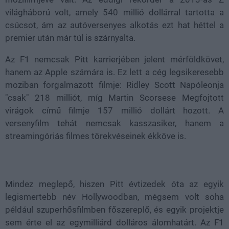
világháború volt, amely 540 millió dollárral tartotta a
csúcsot, ám az autóversenyes alkotás ezt hat héttel a
premier után már túl is szárnyalta.
Az F1 nemcsak Pitt karrierjében jelent mérföldkövet,
hanem az Apple számára is. Ez lett a cég legsikeresebb
moziban forgalmazott filmje: Ridley Scott Napóleonja
"csak" 218 milliót, míg Martin Scorsese Megfojtott
virágok című filmje 157 millió dollárt hozott. A
versenyfilm tehát nemcsak kasszasiker, hanem a
streamingóriás filmes törekvéseinek ékköve is.
Mindez meglepő, hiszen Pitt évtizedek óta az egyik
legismertebb név Hollywoodban, mégsem volt soha
például szuperhősfilmben főszereplő, és egyik projektje
sem érte el az egymilliárd dolláros álomhatárt. Az F1