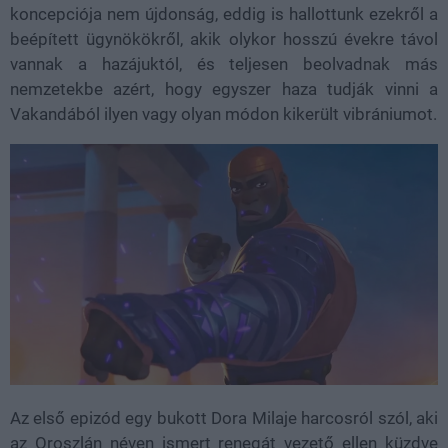
koncepciója nem újdonság, eddig is hallottunk ezekről a
beépített ügynökökről, akik olykor hosszú évekre távol
vannak a hazájuktól, és teljesen beolvadnak más
nemzetekbe azért, hogy egyszer haza tudják vinni a
Vakandából ilyen vagy olyan módon kikerült vibrániumot.
Az első epizód egy bukott Dora Milaje harcosról szól, aki
az Oroszlán néven ismert renegát vezető ellen küzdve