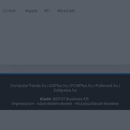
Címkék:
#apple
#f1
#brad pitt
ComputerTrends.hu
|
GSPlus.hu
|
PCWPlus.hu
|
Puliwood.hu
|
Zoldpalya.hu
Kiadó:
BDPST Business Kft.
Impresszum
-
Adatvédelmi elveink
-
Hozzászólások kezelése