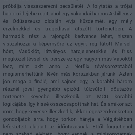
próbálja visszaszerezni becsületét. A folytatás a trójai
háború idejébe repít, ahol egy vakandai harcos Akhilleusz
és Odüsszeusz oldalán vívja küzdelmét, egy mély
érzelmekkel és tragédiával átszőtt történetben. A
harmadik rész a rajongók kedvence lehet, hiszen
visszahozza a képernyőre az egyik rég látott Marvel-
hőst, Vasöklöt, látványos harcjelenetekkel és friss
megközelítéssel, de persze ez egy nagyon más Vasököl
lesz, mint akit anno a Netflix tévésorozatából
megismerhettünk, lévén más korszakban járunk. Aztán
jön maga a finálé, ami sajnos egy, a korábbi három
résznél jóval gyengébb epizód, túlzsúfolt időutazós
története kevésbé illeszkedik az MCU korábbi
logikájába, így kissé összecsapottnak hat. És amikor azt
írom, hogy kevéssé illeszkedik, akkor egészen konkrétan
gondoljatok arra, hogy torkon hányja a Végjátékban
lefektetett alapjait az időutazásnak. Ettől függetlenül
nem szabad elvitatni, hogy vannak a minisorozatnak