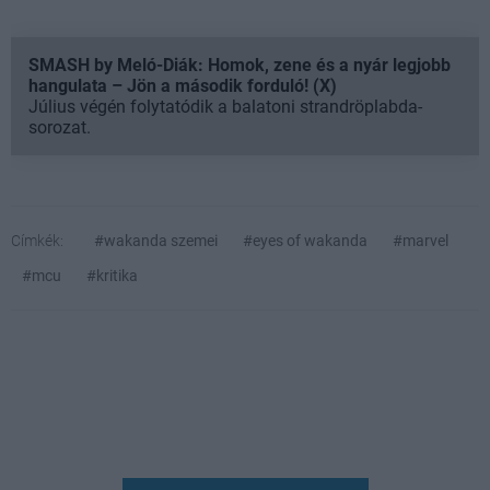
SMASH by Meló-Diák: Homok, zene és a nyár legjobb
hangulata – Jön a második forduló! (X)
Július végén folytatódik a balatoni strandröplabda-
sorozat.
Címkék:
#wakanda szemei
#eyes of wakanda
#marvel
#mcu
#kritika