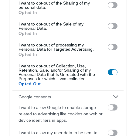
not limited to your visit or usage behaviour. You may click to
I want to opt-out of the Sharing of my
personal data.
grant or deny consent to Google and its third-party tags to
Opted In
use your data for below specified purposes in below Google
consent section.
I want to opt-out of the Sale of my
Personal Data.
Opted In
I want to opt-out of processing my
Nem akarsz lemaradni semmiről?
Personal Data for Targeted Advertising.
Opted In
Rengeteg hír és cikk vár rád, lehet, hogy éppen nem
jön szembe GSO-n vagy a social médiában. Segítünk,
I want to opt-out of Collection, Use,
Retention, Sale, and/or Sharing of my
hogy naprakész maradj, kiválogatjuk neked a
Personal Data that Is Unrelated with the
Purposes for which it was collected.
legjobbakat,
iratkozz fel hírlevelünkre!
Opted Out
Google consents
I want to allow Google to enable storage
Kijelentem, hogy az
adatkezelési nyilatkozat
tartalmát
related to advertising like cookies on web or
megismertem és azt elfogadom.
device identifiers in apps.
Feliratkozom
I want to allow my user data to be sent to