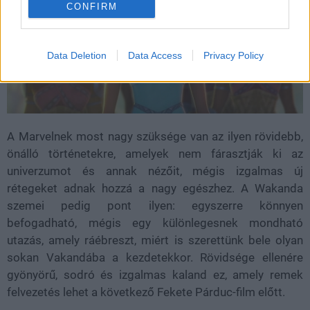
CONFIRM
Data Deletion
Data Access
Privacy Policy
A Marvelnek most nagy szüksége van az ilyen rövidebb,
önálló történetekre, amelyek nem fárasztják ki az
univerzumot és annak nézőit, mégis izgalmas új
rétegeket adnak hozzá a nagy egészhez. A Wakanda
szemei pedig pont ilyen: egyszerre könnyen
befogadható, mégis egy különlegesnek mondható
utazás, amely ráébreszt, miért is szerettünk bele olyan
sokan Vakandába a kezdetekkor. Rövidsége ellenére
gyönyörű, sodró és izgalmas kaland ez, amely remek
felvezetés lehet a következő Fekete Párduc-film előtt.