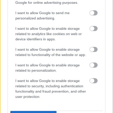
Google for online advertising purposes.
I want to allow Google to send me
A vizuális világ kifejezetten mutatós, a különböző
personalized advertising.
korszakok és kultúrák bemutatása friss színt hoz, még
ha az animáció néha kissé darabos is. A Studio AKA
I want to allow Google to enable storage
elegáns, szépiaárnyalatú főcíme, az Axio Animation
related to analytics like cookies on web or
dinamikus, fényekkel és színekkel teli képkockái,
device identifiers in apps.
valamint Craig Elliott és August Hall művészeti irányítása
I want to allow Google to enable storage
igazi képeskönyvszerű látványt teremt. Szinte minden
related to functionality of the website or app.
epizódban akad olyan jelenet, amely miatt érdemes
megállítani a lejátszást, hogy a háttér részleteit is ki
I want to allow Google to enable storage
related to personalization.
lehessen élvezni. A hangulatot Hesham Nazih epikus
zenéje emeli új szintre, amely méltó Vakanda
I want to allow Google to enable storage
örökségéhez - neki korábban a Holdlovag tévésorozat
related to security, including authentication
soundtrackjét köszönhettük.
functionality and fraud prevention, and other
user protection.