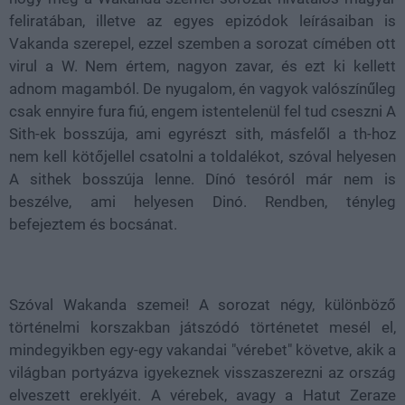
feliratában, illetve az egyes epizódok leírásaiban is
Vakanda szerepel, ezzel szemben a sorozat címében ott
virul a W. Nem értem, nagyon zavar, és ezt ki kellett
adnom magamból. De nyugalom, én vagyok valószínűleg
csak ennyire fura fiú, engem istentelenül fel tud cseszni A
Sith-ek bosszúja, ami egyrészt sith, másfelől a th-hoz
nem kell kötőjellel csatolni a toldalékot, szóval helyesen
A sithek bosszúja lenne. Dínó tesóról már nem is
beszélve, ami helyesen Dinó. Rendben, tényleg
befejeztem és bocsánat.
Szóval Wakanda szemei! A sorozat négy, különböző
történelmi korszakban játszódó történetet mesél el,
mindegyikben egy-egy vakandai "vérebet" követve, akik a
világban portyázva igyekeznek visszaszerezni az ország
elveszett ereklyéit. A vérebek, avagy a Hatut Zeraze