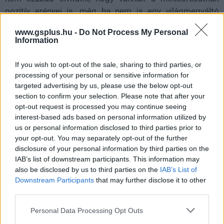
pozitív erényei is, még ha nem is egy világmegváltó
történet - nem is szeretne szerencsére az lenni.
www.gsplus.hu -
Do Not Process My Personal
Information
A Wakanda szemei ereje éppen abban rejlik, hogy kisebb
tétekre koncentrál, mégis ügyesen (vagy helyenként
If you wish to opt-out of the sale, sharing to third parties, or
ügyesen) gazdagítja a Marvel világát. Nem próbálja
processing of your personal or sensitive information for
erőltetetten összekapcsolni az epizódokat, hanem apró
targeted advertising by us, please use the below opt-out
részletekkel, vagy épp korábbról visszatérő ereklyékkel
section to confirm your selection. Please note that after your
és szereplőkkel teremti meg az egységet. A sorozat
opt-out request is processed you may continue seeing
interest-based ads based on personal information utilized by
rövidsége ugyanakkor érezhetően visszafogja a kreatív
us or personal information disclosed to third parties prior to
kibontakozást. Négy rész kevés ahhoz, hogy kialakuljon
your opt-out. You may separately opt-out of the further
egy következetes hangvétel, vagy igazán mélyen feltárja
disclosure of your personal information by third parties on the
a Hatut Zeraze történetét. Így az első évad inkább
IAB’s list of downstream participants. This information may
ízelítőnek tűnik, mint kerek, összefüggő évadnak.
also be disclosed by us to third parties on the
IAB’s List of
Downstream Participants
that may further disclose it to other
third parties.
Please note that this website/app uses one or more Google
Personal Data Processing Opt Outs
services and may gather and store information including but