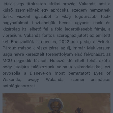
létezik egy titokzatos afrikai ország, Vakanda, ami a
külső szemlélőnek egy aprócska, szegény nemzetnek
tűnik, viszont igazából a világ legdurvább tech-
nagyhatalmát tisztelhetjük benne, ugyanis csak és
kizárólag itt lelhető fel a föld legértékesebb fémje, a
vibránium. Vakanda fontos szerephez jutott az említett
két Bosszúállók filmben is, 2022-ben pedig a Fekete
Párduc második része zárta az új, immár Multiverzum
Saga névre keresztelt törénetfolyam első felvonását, az
MCU negyedik fázisát. Hosszú idő eltelt tehát azóta,
hogy utoljára találkoztunk volna a vakandaiakkal, ezt
orvosolja a Disney+-on most bemutatott Eyes of
Wakanda, avagy Wakanda szemei animációs
antológiasorozat.