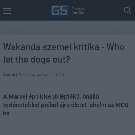
Wakanda szemei kritika - Who
let the dogs out?
Csirke
|
2025 augusztus 4. 20:45
A Marvel épp kisebb léptékű, önálló
történetekkel próbál újra életet lehelni az MCU-
ba.
Loaded
:
Unmute
38.26%