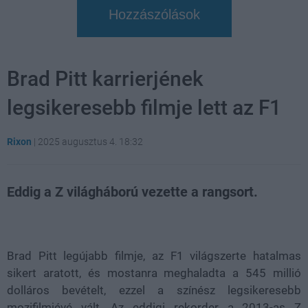
Hozzászólások
Brad Pitt karrierjének
legsikeresebb filmje lett az F1
Rixon
|
2025 augusztus 4. 18:32
Eddig a Z világháború vezette a rangsort.
Loaded
:
Unmute
21.86%
Brad Pitt legújabb filmje, az F1 világszerte hatalmas
sikert aratott, és mostanra meghaladta a 545 millió
dolláros bevételt, ezzel a színész legsikeresebb
mozifilmjévé vált. Az eddigi rekorder a 2013-as Z