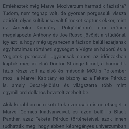
Emlékeztek még Marvel Moziverzum harmadik fázisára?
Tudom, nem tegnap volt, de gyorsan pörgessük vissza
az időt: olyan kultikussá vált filmeket kaptunk ekkor, mint
az Amerika Kapitány: Polgárháború, ami erősen
megalapozta Anthony és Joe Russo jövőjét a stúdiónál,
így azt is, hogy még ugyanezen a fázison belül lezárjanak
egy hatalmas történeti egységet a Végtelen háború és a
Végjáték párosával. Ugyancsak ebben az időszakban
kaptuk meg az első Doctor Strange filmet, a harmadik
fázis része volt az első és második MCU-s Pókember
mozi, a Marvel Kapitány, és bizony az a Fekete Párduc
is, amely Oscar-jelölést és világszerte több mint
egymilliárd dolláros bevételt zsebelt be.
Akik korábban nem kötöttek szorosabb ismeretséget a
Marvel Comics kiadványaival, és azon belül is Black
Panther, azaz Fekete Párduc történeteivel, azok innen
tudhatták meg, hogy ebben képregényes univerzumban