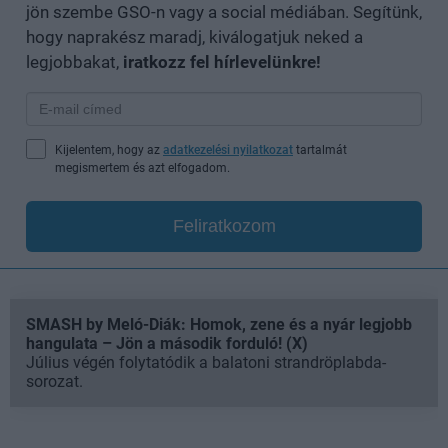
jön szembe GSO-n vagy a social médiában. Segítünk,
hogy naprakész maradj, kiválogatjuk neked a
legjobbakat,
iratkozz fel hírlevelünkre!
Kijelentem, hogy az
adatkezelési nyilatkozat
tartalmát
megismertem és azt elfogadom.
Feliratkozom
SMASH by Meló-Diák: Homok, zene és a nyár legjobb
hangulata – Jön a második forduló! (X)
Július végén folytatódik a balatoni strandröplabda-
sorozat.