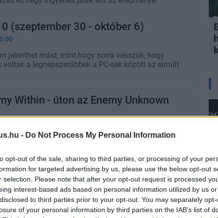
azás és négy ingyenes játék lett az eredménye.
0 (szeptember 30 - október 6)
E
6:00
em jelenthet mást, mint hogy sorra vesszük, hogy
s voltak a legnépszerűbbek a PC-sek között az elmúlt
y Within - úton az Enemy Unknown
1:40
us.hu -
Do Not Process My Personal Information
 utal, hogy augusztus végén bejelentésre kerül a
 játék, az XCOM: Enemy Within.
to opt-out of the sale, sharing to third parties, or processing of your per
formation for targeted advertising by us, please use the below opt-out s
 a negyedik nap leárazásai
r selection. Please note that after your opt-out request is processed y
7:40
eing interest-based ads based on personal information utilized by us or
disclosed to third parties prior to your opt-out. You may separately opt-
nással készült mára a Microsoft: az idei és tavalyi
losure of your personal information by third parties on the IAB’s list of
t vehetjük meg töredék áron.