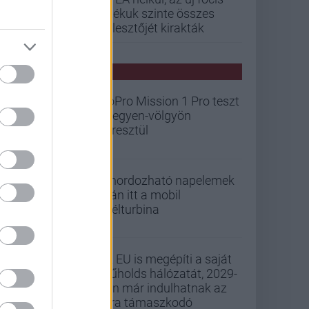
játékuk szinte összes
fejlesztőjét kirakták
PCW HÍREK
GoPro Mission 1 Pro teszt
- hegyen-völgyön
keresztül
A hordozható napelemek
után itt a mobil
szélturbina
Az EU is megépíti a saját
műholds hálózatát, 2029-
ben már indulhatnak az
arra támaszkodó