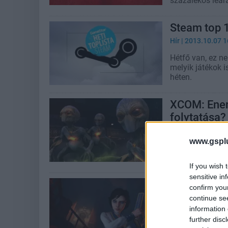
százalékos leár
Steam top 1
Hír
| 2013.10.07 1
Hétfő van, ez n
melyik játékok i
héten.
XCOM: Enem
folytatása?
Hír
| 2013.08.01 1
www.gspl
Több jel is arra
következő XCOM
If you wish 
sensitive in
Xbox Live -
confirm you
Hír
| 2013.07.05 0
continue se
information 
Kegyetlen árzuha
further disc
év legjobb címei