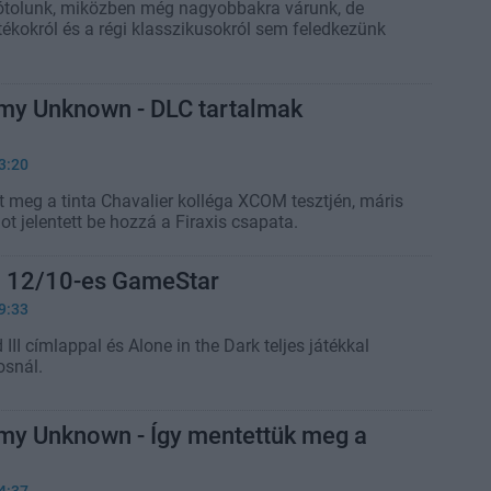
ótolunk, miközben még nagyobbakra várunk, de
átékokról és a régi klasszikusokról sem feledkezünk
y Unknown - DLC tartalmak
3:20
t meg a tinta Chavalier kolléga XCOM tesztjén, máris
t jelentett be hozzá a Firaxis csapata.
a 12/10-es GameStar
9:33
 III címlappal és Alone in the Dark teljes játékkal
osnál.
y Unknown - Így mentettük meg a