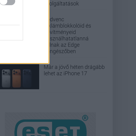
szolgáltatások
Kedvenc
reklámblokkolóid és
bővítményeid
használhatatlanná
válnak az Edge
böngészőben
Már a jövő héten drágább
lehet az iPhone 17