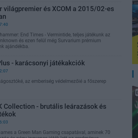
világpremier és XCOM a 2015/02-es
an
7:40
ammer: End Times - Vermintide, teljes játékunk az
known és ezen felül még Survarium prémium
nk ajándékba.
us - karácsonyi játékakciók
2:07
ágosztóké, az emberiség védelmezőié a főszerep
K Collection - brutális leárazások és
tékok
6:03
 Games a Green Man Gaming csapatával, aminek 70