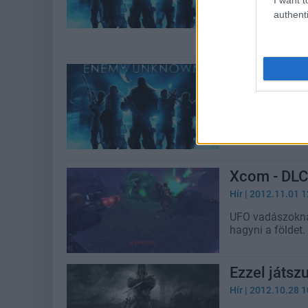
Éppen a napokb
authenti
letölthető tart
mozgóképet is.
XCOM: Enem
Hír
| 2012.11.30 2
Kellemes meglep
Unknown élvezet
jön a Slingshot
Xcom - DLC
Hír
| 2012.11.01 1
UFO vadászokna
hagyni a földet.
Ezzel játsz
Hír
| 2012.10.28 1