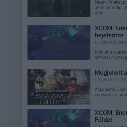
Nagy címeket p
azért az indie j
meg.
XCOM: Enem
bejelentve
Hír
| 2012.10.24 1
Még alig szárad
két DLC csomago
Megjelent 
Hír
| 2012.10.17 0
Assassin's Creed
keresd az újság
XCOM: Enem
Földet