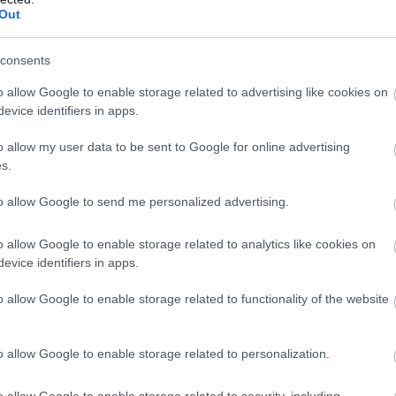
ul a The Walking Dead, LEGO, Worms és CS játékok
Out
consents
bjai az Edge magazin szerint
6:10
o allow Google to enable storage related to advertising like cookies on
evice identifiers in apps.
őrösszívű, de általánosságban véve igazságos Edge
sához hasonlóan szintén összeállította 2012
o allow my user data to be sent to Google for online advertising
táját a saját szájíze szerint.
s.
dvent: még több akció kell?
to allow Google to send me personalized advertising.
9:35
o allow Google to enable storage related to analytics like cookies on
ution PC-s verziója 6990 forintért, az XCOM Enemy
evice identifiers in apps.
rintért, a Max Payne 3 már 3990 forinttól és a
forinttól már jön is. Igen, ez mind egy napon.
o allow Google to enable storage related to functionality of the website
y Unknown - Mozgásban a Slingshot
o allow Google to enable storage related to personalization.
8:52
o allow Google to enable storage related to security, including