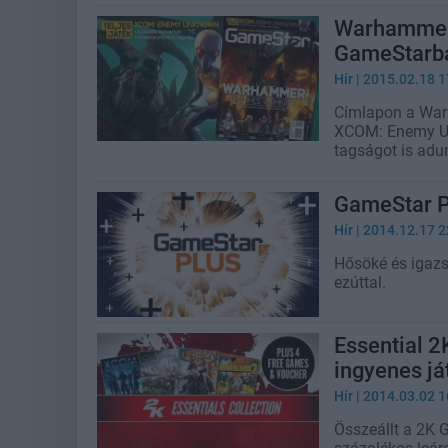
Warhammer 
GameStarb
Hír
| 2015.02.18 1
Címlapon a Warh
XCOM: Enemy Un
tagságot is adu
GameStar Pl
Hír
| 2014.12.17 2
Hősöké és igazs
ezúttal.
Essential 2
ingyenes já
Hír
| 2014.03.02 1
Összeállt a 2K