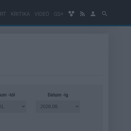
RT
KRITIKA
VIDEÓ
GS+
um -tól
Dátum -ig