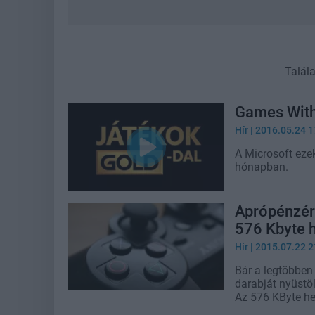
Talál
Games With 
Hír
| 2016.05.24 1
A Microsoft eze
hónapban.
Aprópénzért
576 Kbyte h
Hír
| 2015.07.22 2
Bár a legtöbben
darabját nyüstöl
Az 576 KByte het