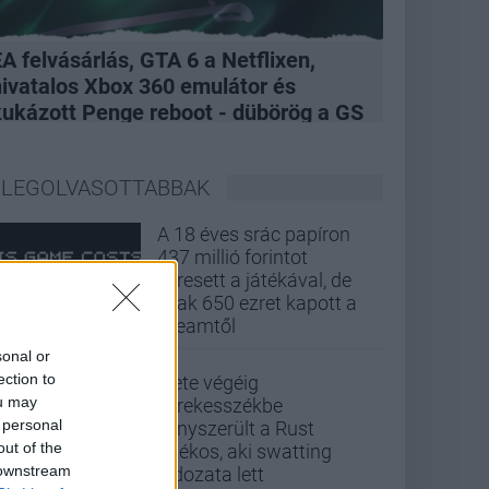
A felvásárlás, GTA 6 a Netflixen,
hivatalos Xbox 360 emulátor és
kukázott Penge reboot - dübörög a GS
Hype
LEGOLVASOTTABBAK
A 18 éves srác papíron
437 millió forintot
keresett a játékával, de
csak 650 ezret kapott a
Steamtől
sonal or
ection to
Élete végéig
ou may
kerekesszékbe
 personal
kényszerült a Rust
out of the
játékos, aki swatting
 downstream
áldozata lett