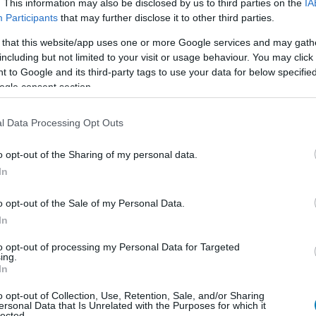
. This information may also be disclosed by us to third parties on the
IA
Participants
that may further disclose it to other third parties.
013 - új XCOM játék készülőben
 that this website/app uses one or more Google services and may gath
including but not limited to your visit or usage behaviour. You may click 
3:24
 to Google and its third-party tags to use your data for below specifi
s kiderült, hogy az XCOM: Enemy Unknown érkezik iOS
ogle consent section.
Mac-re, valamint a játék a Civ 5-ben is tiszteletét
l Data Processing Opt Outs
y Unknown - jön a második hullám
o opt-out of the Sharing of my personal data.
1:39
In
vezőbb áron kínálja az XCOM legújabb letölthető
axis.
o opt-out of the Sale of my Personal Data.
In
ay Sale - Akciós L.A. Noire és XCOM:
to opt-out of processing my Personal Data for Targeted
ing.
nown
In
7:11
o opt-out of Collection, Use, Retention, Sale, and/or Sharing
ovábbi akciók is várnak ránk, ha ellátogatunk a
ersonal Data that Is Unrelated with the Purposes for which it
lected.