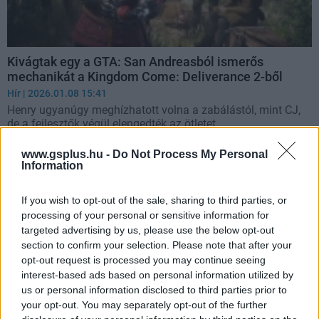
Kivágtak egy a GTA: San Andreasból ismerős
mechanikát a Kingdom Come: Deliverance 2-ből
Hír
| 2026.01.08 15:41
Henry ugyanúgy meghízhatott volna a zabálástól, mint CJ,
de a fejlesztők végül elengedték az ötletet.
www.gsplus.hu -
Do Not Process My Personal
Information
If you wish to opt-out of the sale, sharing to third parties, or
processing of your personal or sensitive information for
targeted advertising by us, please use the below opt-out
section to confirm your selection. Please note that after your
opt-out request is processed you may continue seeing
interest-based ads based on personal information utilized by
us or personal information disclosed to third parties prior to
your opt-out. You may separately opt-out of the further