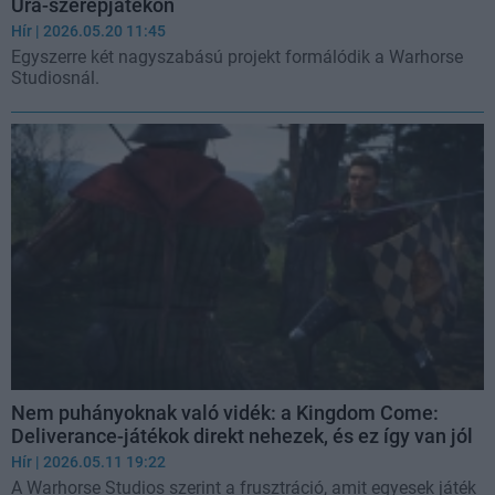
Ura-szerepjátékon
Hír
| 2026.05.20 11:45
Egyszerre két nagyszabású projekt formálódik a Warhorse
Studiosnál.
Nem puhányoknak való vidék: a Kingdom Come:
Deliverance-játékok direkt nehezek, és ez így van jól
Hír
| 2026.05.11 19:22
A Warhorse Studios szerint a frusztráció, amit egyesek játék