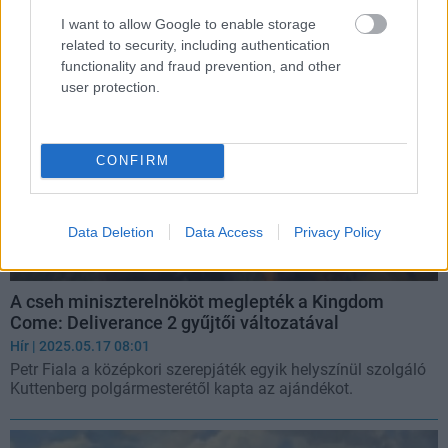
I want to allow Google to enable storage
related to security, including authentication
functionality and fraud prevention, and other
user protection.
CONFIRM
Data Deletion
Data Access
Privacy Policy
A cseh miniszterelnököt meglepték a Kingdom
Come: Deliverance 2 gyűjtői változatával
Hír
| 2025.05.17 08:01
Petr Fiala a középkori szerepjáték egyik helyszínül szolgáló
Kuttenberg polgármesterétől kapta az ajándékot.