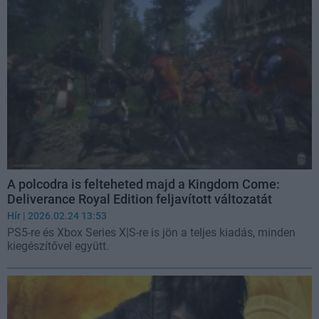
A polcodra is felteheted majd a Kingdom Come:
Deliverance Royal Edition feljavított változatát
Hír
| 2026.02.24 13:53
PS5-re és Xbox Series X|S-re is jön a teljes kiadás, minden
kiegészítővel együtt.