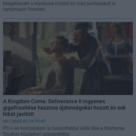
Megérkezett a Hardcore módot és más javításokat is
tartalmazó frissítés.
A Kingdom Come: Deliverance II ingyenes
gigafrissítése hasznos újdonságokat hozott és sok
hibát javított
Hír
| 2025.03.14 15:47
PC-n és konzolokon is csiszoltabbá válik tőle a Warhorse
Studios középkori szerepjátéka.