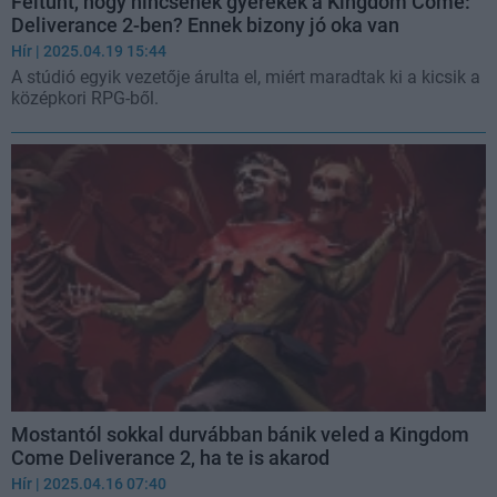
Feltűnt, hogy nincsenek gyerekek a Kingdom Come:
Deliverance 2-ben? Ennek bizony jó oka van
Hír
| 2025.04.19 15:44
A stúdió egyik vezetője árulta el, miért maradtak ki a kicsik a
középkori RPG-ből.
Mostantól sokkal durvábban bánik veled a Kingdom
Come Deliverance 2, ha te is akarod
Hír
| 2025.04.16 07:40