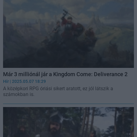
Már 3 milliónál jár a Kingdom Come: Deliverance 2
Hír
| 2025.05.07 18:29
A középkori RPG óriási sikert aratott, ez jól látszik a
számokban is.