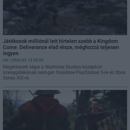
Játékosok milliónál lett hirtelen szebb a Kingdom
Come: Deliverance első része, méghozzá teljesen
ingyen
Hír
| 2026.02.13 20:53
Megérkezett végre a Warhorse Studios középkori
szerepjátékának next-gen frissítése PlayStation 5-re és Xbox
Series X|S-re.