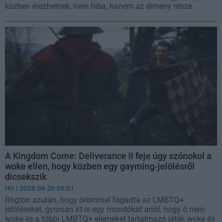
közben érezhetnek, nem hiba, hanem az élmény része.
A Kingdom Come: Deliverance II feje úgy szónokol a
woke ellen, hogy közben egy gayming-jelölésről
dicsekszik
Hír
| 2026.04.20 06:01
Rögtön azután, hogy örömmel fogadta az LMBTQ+
jelöléseket, gyorsan írt is egy mondókát arról, hogy ő nem
woke és a többi LMBTQ+ elemeket tartalmazó játék woke és