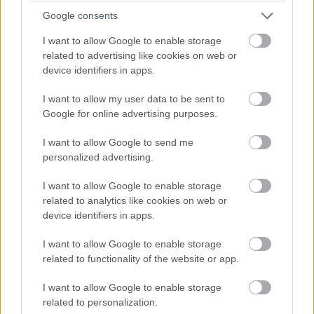
Hír
| 2025.07.29 09:28
Google consents
Elözönlötték a turisták a cseh szerepjáték valóságban is
létező helyszíneit.
I want to allow Google to enable storage
related to advertising like cookies on web or
device identifiers in apps.
I want to allow my user data to be sent to
Google for online advertising purposes.
I want to allow Google to send me
personalized advertising.
I want to allow Google to enable storage
related to analytics like cookies on web or
device identifiers in apps.
I want to allow Google to enable storage
A Kingdom Come: Deliverance 2 második DLC-je
related to functionality of the website or app.
teljesítheti a rajongók kívánságát
Hír
| 2025.07.10 06:39
I want to allow Google to enable storage
Több jel is arra utal, hogy Skalitzi Henrynek végre saját
related to personalization.
otthona lehet.