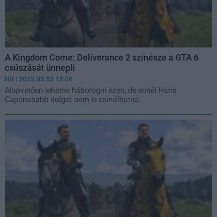
A Kingdom Come: Deliverance 2 színésze a GTA 6
csúszását ünnepli
Hír
| 2025.05.03 15:06
Alapvetően lehetne háborogni ezen, de ennél Hans
Caponosabb dolgot nem is csinálhatna.