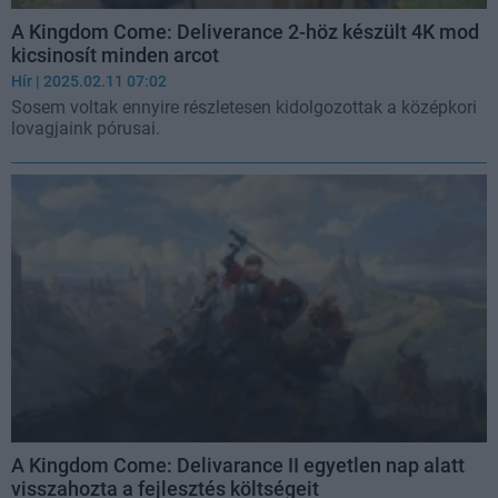
A Kingdom Come: Deliverance 2-höz készült 4K mod
kicsinosít minden arcot
Hír
| 2025.02.11 07:02
Sosem voltak ennyire részletesen kidolgozottak a középkori
lovagjaink pórusai.
A Kingdom Come: Delivarance II egyetlen nap alatt
visszahozta a fejlesztés költségeit