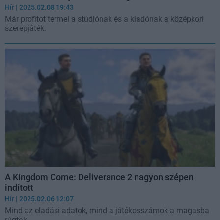
Hír
| 2025.02.08 19:43
Már profitot termel a stúdiónak és a kiadónak a középkori
szerepjáték.
A Kingdom Come: Deliverance 2 nagyon szépen
indított
Hír
| 2025.02.06 12:07
Mind az eladási adatok, mind a játékosszámok a magasba
rúgtak.