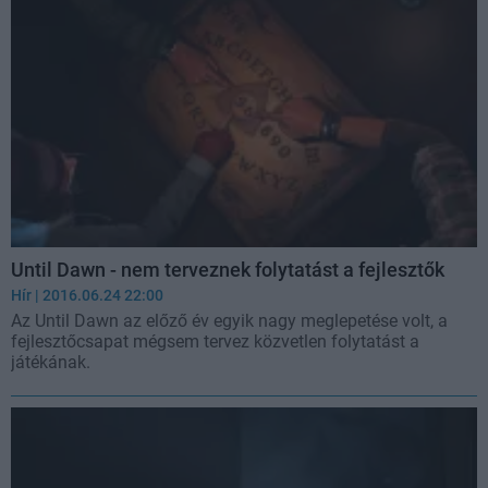
Until Dawn - nem terveznek folytatást a fejlesztők
Hír
| 2016.06.24 22:00
Az Until Dawn az előző év egyik nagy meglepetése volt, a
fejlesztőcsapat mégsem tervez közvetlen folytatást a
játékának.