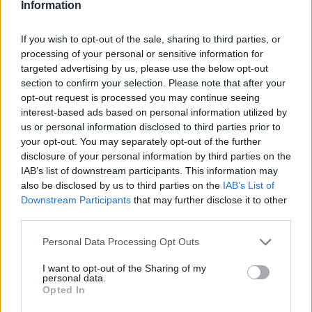
Information
If you wish to opt-out of the sale, sharing to third parties, or
processing of your personal or sensitive information for
targeted advertising by us, please use the below opt-out
section to confirm your selection. Please note that after your
Így borította fel a Sony a nyarat – Rozsomák, Faye és
opt-out request is processed you may continue seeing
az Until Dawn visszatérése
interest-based ads based on personal information utilized by
Hír
| 2026.06.03 16:21
us or personal information disclosed to third parties prior to
Marvel's Wolverine, új God of War és Until Dawn 2 is érkezik
your opt-out. You may separately opt-out of the further
a PlayStationre.
disclosure of your personal information by third parties on the
IAB’s list of downstream participants. This information may
also be disclosed by us to third parties on the
IAB’s List of
Downstream Participants
that may further disclose it to other
third parties.
Please note that this website/app uses one or more Google
Personal Data Processing Opt Outs
services and may gather and store information including but
not limited to your visit or usage behaviour. You may click to
I want to opt-out of the Sharing of my
personal data.
grant or deny consent to Google and its third-party tags to
Opted In
use your data for below specified purposes in below Google
consent section.