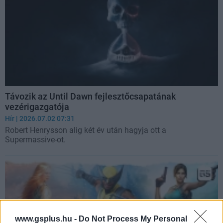
Távozik az Until Dawn fejlesztőcsapatának
vezérigazgatója
Hír
| 2026.07.02 07:31
Robert Henrysson alig két év után hagyja ott a
Supermassive-ot.
www.gsplus.hu -
Do Not Process My Personal