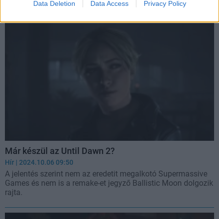
Egy szivárgás szerint a Firesprite dolgozhat a folytatáson.
Data Deletion
Data Access
Privacy Policy
Már készül az Until Dawn 2?
Hír
| 2024.10.06 09:50
A jelentés szerint nem az eredetit megalkotó Supermassive
Games és nem is a remake-et jegyző Ballistic Moon dolgozik
rajta.