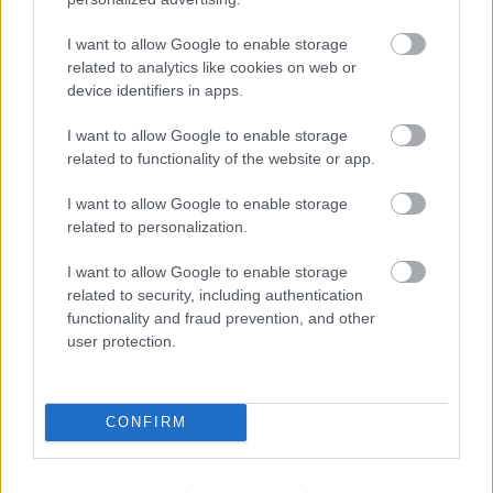
Bemutatkozott az Until Dawn 2
I want to allow Google to enable storage
related to analytics like cookies on web or
Hír
| 2026.06.03 00:32
device identifiers in apps.
Egy évtizeddel az első vérfagyasztó éjszaka után kezdődik a
következő.
I want to allow Google to enable storage
related to functionality of the website or app.
I want to allow Google to enable storage
related to personalization.
I want to allow Google to enable storage
related to security, including authentication
functionality and fraud prevention, and other
user protection.
CONFIRM
Hoppá, lehet, hogy készül az Until Dawn 2!
Hír
| 2026.05.03 16:34