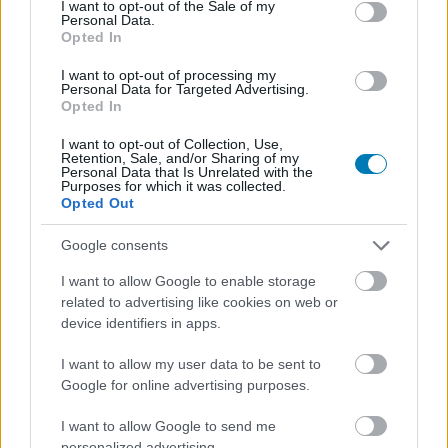
I want to opt-out of the Sale of my
Personal Data.
Opted In
Erről maradtál le, ha nem nézted a júniusi
I want to opt-out of processing my
Personal Data for Targeted Advertising.
PlayStation State of Play műsorát
Opted In
Hír
| 2026.06.03 03:10
A Sony a Marvel's Wolverine-t állította az esemény
I want to opt-out of Collection, Use,
Retention, Sale, and/or Sharing of my
középpontjába, de más meglepetésekkel is készült, köztük
Personal Data that Is Unrelated with the
egy új God of Warral és az Until Dawn 2-vel.
Purposes for which it was collected.
Opted Out
Google consents
I want to allow Google to enable storage
related to advertising like cookies on web or
device identifiers in apps.
I want to allow my user data to be sent to
Google for online advertising purposes.
I want to allow Google to send me
personalized advertising.