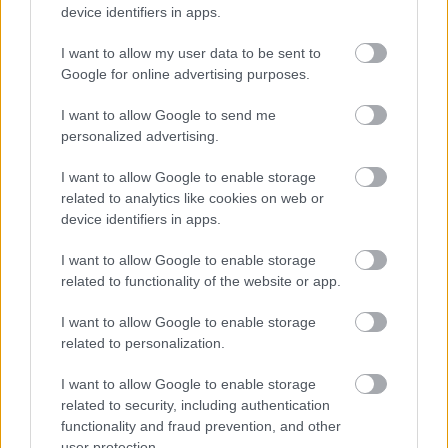
device identifiers in apps.
I want to allow my user data to be sent to
Google for online advertising purposes.
I want to allow Google to send me
personalized advertising.
Vajon miért megy Loki egy McDonald's-ba a széria
I want to allow Google to enable storage
második évadában?
related to analytics like cookies on web or
Hír
| 2022.07.20 20:35
device identifiers in apps.
Kiszivárgott pár fotó a Loki forgatásairól, amiken Tom
Hiddleston vagy szünetet tart, vagy egy Happy Meal-rajongó
I want to allow Google to enable storage
variánsra vadászik.
related to functionality of the website or app.
I want to allow Google to enable storage
related to personalization.
I want to allow Google to enable storage
related to security, including authentication
functionality and fraud prevention, and other
user protection.