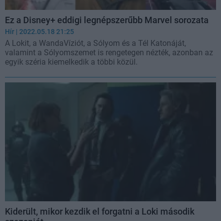
Ez a Disney+ eddigi legnépszerűbb Marvel sorozata
Hír
| 2022.05.18 21:25
A Lokit, a WandaVíziót, a Sólyom és a Tél Katonáját,
valamint a Sólyomszemet is rengetegen nézték, azonban az
egyik széria kiemelkedik a többi közül.
Kiderült, mikor kezdik el forgatni a Loki második