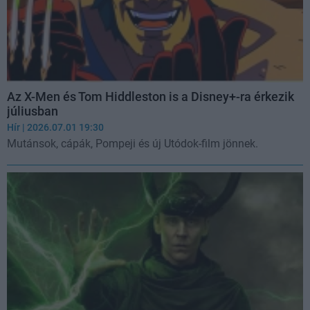
Az X-Men és Tom Hiddleston is a Disney+-ra érkezik
júliusban
Hír
| 2026.07.01 19:30
Mutánsok, cápák, Pompeji és új Utódok-film jönnek.