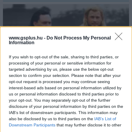
www.gsplus.hu -
Do Not Process My Personal
Information
If you wish to opt-out of the sale, sharing to third parties, or
processing of your personal or sensitive information for
targeted advertising by us, please use the below opt-out
section to confirm your selection. Please note that after your
Újra találkozni fog Thor és Loki? Erről is beszélt a
opt-out request is processed you may continue seeing
Marvel producere és maga Tom Hiddleston is
interest-based ads based on personal information utilized by
us or personal information disclosed to third parties prior to
Hír
| 2023.11.14 11:24
your opt-out. You may separately opt-out of the further
A Loki második évadának lezárása után valószínűleg elég
sok Marvel-rajongó gondolkodik ezen.
disclosure of your personal information by third parties on the
IAB’s list of downstream participants. This information may
also be disclosed by us to third parties on the
IAB’s List of
Downstream Participants
that may further disclose it to other
third parties.