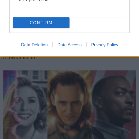
CONFIRM
Ők térnek majd vissza a Loki 2. évadában
Hír
| 2022.05.26 06:36
Data Deletion
Data Access
Privacy Policy
A Lokit alakító színész szerint sok visszatérőre számíthatunk
a folytatásban.