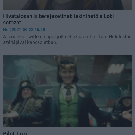
Hivatalosan is befejezettnek tekinthető a Loki
sorozat
Hír
| 2021.06.23 16:58
A rendező Twitteren újságolta el az örömhírt Tom Hiddleston
szériájával kapcsolatban.
Pilot: Loki