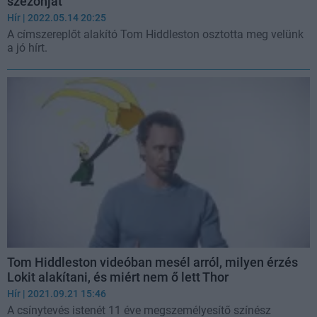
szezonját
Hír
| 2022.05.14 20:25
A címszereplőt alakító Tom Hiddleston osztotta meg velünk
a jó hírt.
Tom Hiddleston videóban mesél arról, milyen érzés
Lokit alakítani, és miért nem ő lett Thor
Hír
| 2021.09.21 15:46
A csínytevés istenét 11 éve megszemélyesítő színész