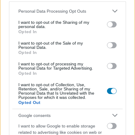
Please note that this website/app uses one or more Google
Personal Data Processing Opt Outs
services and may gather and store information including but
not limited to your visit or usage behaviour. You may click to
I want to opt-out of the Sharing of my
personal data.
grant or deny consent to Google and its third-party tags to
Opted In
use your data for below specified purposes in below Google
consent section.
I want to opt-out of the Sale of my
Personal Data.
Opted In
I want to opt-out of processing my
Egy jedi, egy isten és Stephen King a garancia egy új
Personal Data for Targeted Advertising.
mozifilm sikerére
Opted In
Hír
| 2023.05.10 06:03
I want to opt-out of Collection, Use,
A Star Wars és a Marvel sztárjaival forgat az Álom doktor
Retention, Sale, and/or Sharing of my
rendezője.
Personal Data that Is Unrelated with the
Purposes for which it was collected.
Opted Out
Google consents
I want to allow Google to enable storage
related to advertising like cookies on web or