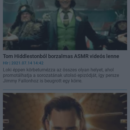
Tom Hiddlestonból borzalmas ASMR videós lenne
Hír
| 2021.07.14 14:42
Loki éppen körbeturnézza az összes olyan helyet, ahol
promotálhatja a sorozatának utolsó epizódját, így persze
Jimmy Fallonhoz is beugrott egy körre.