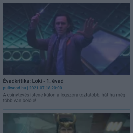
Évadkritika: Loki - 1. évad
puliwood.hu
| 2021.07.18 20:00
A csínytevés istene külön a legszórakoztatóbb, hát ha még
több van belőle!