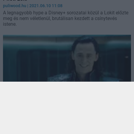
puliwood.hu
| 2021.06.10 11:08
A legnagyobb hype a Disney+ sorozatai közül a Lokit előzte
meg és nem véletlenül, brutálisan kezdett a csínytevés
istene.
Váratlan Marvel szereplők is feltűnhetnek majd a
Loki sorozatban
Hír
| 2021.06.06 19:10
A sorozat írója lengette be, hogy érhetik a Loki sorozat nézőit