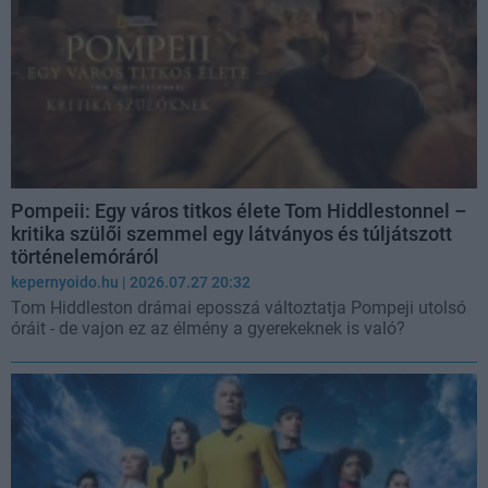
Pompeii: Egy város titkos élete Tom Hiddlestonnel –
kritika szülői szemmel egy látványos és túljátszott
történelemóráról
kepernyoido.hu
| 2026.07.27 20:32
Tom Hiddleston drámai eposszá változtatja Pompeji utolsó
óráit - de vajon ez az élmény a gyerekeknek is való?