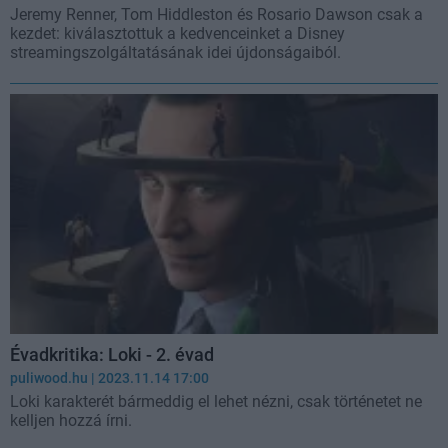
Jeremy Renner, Tom Hiddleston és Rosario Dawson csak a
kezdet: kiválasztottuk a kedvenceinket a Disney
streamingszolgáltatásának idei újdonságaiból.
Évadkritika: Loki - 2. évad
puliwood.hu
| 2023.11.14 17:00
Loki karakterét bármeddig el lehet nézni, csak történetet ne
kelljen hozzá írni.