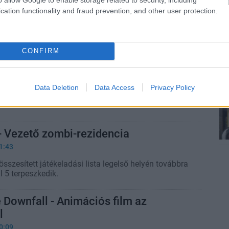
2:20
cation functionality and fraud prevention, and other user protection.
ta két játékkal debütál: az egyik a Rayman Origins, a
ímben terpeszkedő F1 2011.
CONFIRM
- Második a Prototype
7:00
Data Deletion
Data Access
Privacy Policy
an változatlanul a Sims harmadik epizódja
összesített szoftverértékesítési toplista csúcsán.
- Vezető zombi-rezidencia
1:43
összesített játékeladási lista legelső helyén továbbra
l 5 terpeszkedik.
Downfall - Animációs film az
l
0:09