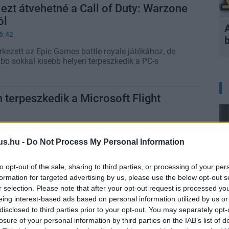
 ezt átvehetné a Call of Duty: Warzone
ól
6:42
 érkezett az Epic Games battle royale játékához, de
bb sokkal kisebb helyen terpeszkedik a PC-s
 terpeszkedik a Microsoft Flight
1:21
la rétegű DVD kellett, hogy a Microsoft Flight
us.hu -
Do Not Process My Personal Information
 fájlja elférjen.
to opt-out of the sale, sharing to third parties, or processing of your per
 Us Part II - két lemezen terpeszkedik
formation for targeted advertising by us, please use the below opt-out s
r selection. Please note that after your opt-out request is processed y
eing interest-based ads based on personal information utilized by us or
8:54
disclosed to third parties prior to your opt-out. You may separately opt-
losure of your personal information by third parties on the IAB’s list of
y Dog leghosszabb játéka, így bőven kell is neki a