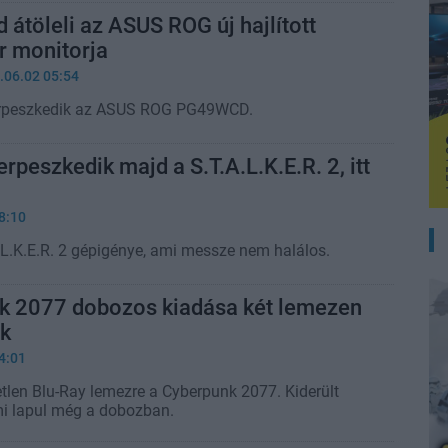
d átöleli az ASUS ROG új hajlított
 monitorja
.06.02 05:54
erpeszkedik az ASUS ROG PG49WCD.
rpeszkedik majd a S.T.A.L.K.E.R. 2, itt
8:10
A.L.K.E.R. 2 gépigénye, ami messze nem halálos.
k 2077 dobozos kiadása két lemezen
ik
4:01
etlen Blu-Ray lemezre a Cyberpunk 2077. Kiderült
i lapul még a dobozban.