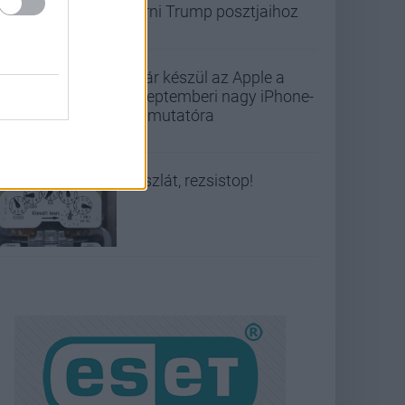
férni Trump posztjaihoz
Már készül az Apple a
szeptemberi nagy iPhone-
bemutatóra
Viszlát, rezsistop!