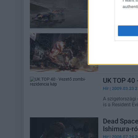
Hír
| 2012.02.22 1
authenti
A PlayStation Vi
másik a fenti c
UK TOP 40 
Hír
| 2009.06.15 1
Nagy-Britanniáb
terpeszkedik az 
UK TOP 40 
Hír
| 2009.03.23 2
A szigetországi 
is a Resident Evi
Dead Space 
Ishimura-ró
Hír
| 2008.07.24 2