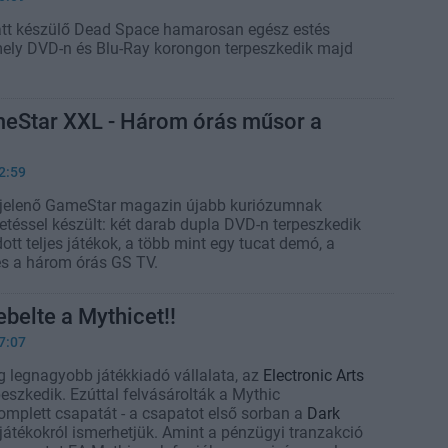
att készülő Dead Space hamarosan egész estés
 mely DVD-n és Blu-Ray korongon terpeszkedik majd
Star XXL - Három órás műsor a
2:59
jelenő GameStar magazin újabb kuriózumnak
téssel készült: két darab dupla DVD-n terpeszkedik
tt teljes játékok, a több mint egy tucat demó, a
és a három órás GS TV.
belte a Mythicet!!
7:07
ág legnagyobb játékkiadó vállalata, az
Electronic Arts
eszkedik. Ezúttal felvásárolták a Mythic
omplett csapatát - a csapatot első sorban a
Dark
játékokról ismerhetjük. Amint a pénzügyi tranzakció