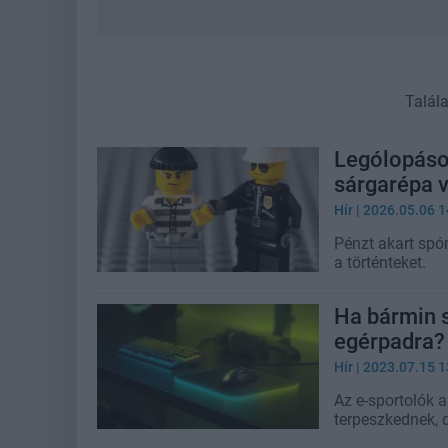
Talál
Lególopáso
sárgarépa v
Hír
| 2026.05.06 1
Pénzt akart spór
a történteket.
Ha bármin s
egérpadra?
Hír
| 2023.07.15 1
Az e-sportolók 
terpeszkednek, d