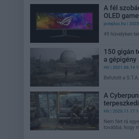
A fél szobá
OLED gamer
pcwplus.hu
| 2023
49 hüvelyken t
150 gigán te
a gépigény
Hír
| 2021.06.14 1
Befutott a S.T.
A Cyberpun
terpeszked
Hír
| 2020.11.17 1
Nem fért rá egy
továbbá, hogy m