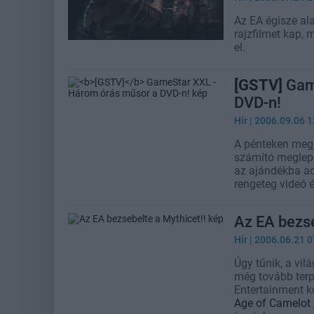
Az EA égisze al
rajzfilmet kap,
el.
[GSTV]
Game
DVD-n!
Hír
| 2006.09.06 1
A pénteken meg
számító meglepe
az ajándékba ado
rengeteg videó 
Az EA bezse
Hír
| 2006.06.21 0
Úgy tűnik, a vil
még tovább terp
Entertainment k
Age of Camelot