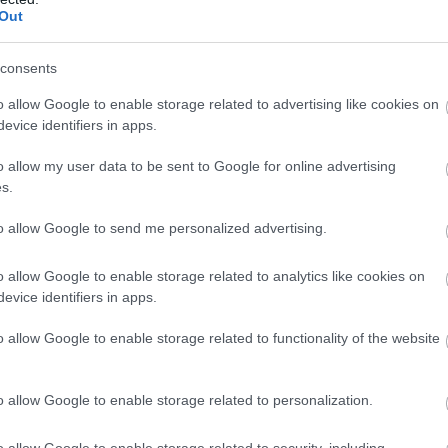
re Enix egy exkluzív Batman figurával kedveskedik
Out
iválasztottnak, az is kiderül, hogy mekkora helyen
jd az Arkham Knight.
consents
ild Hunt - ez a játék is szép nagy
o allow Google to enable storage related to advertising like cookies on
peszkedik majd
evice identifiers in apps.
8:18
o allow my user data to be sent to Google for online advertising
ával lettünk gazdagabbak a Witcher 3-mal
s.
irajzolódni látszik mennyi helyre lesz szükségünk a
ez.
to allow Google to send me personalized advertising.
emezen terpeszkedik majd a GTA V?
o allow Google to enable storage related to analytics like cookies on
evice identifiers in apps.
0:10
ft Auto széria negyedik képviselője sem érte be
o allow Google to enable storage related to functionality of the website
 merevlemezünkön, de állítólag a Rockstar csúcsot
ejezettel a méretezés terén is.
o allow Google to enable storage related to personalization.
S Vita Launch Trailer
o allow Google to enable storage related to security, including