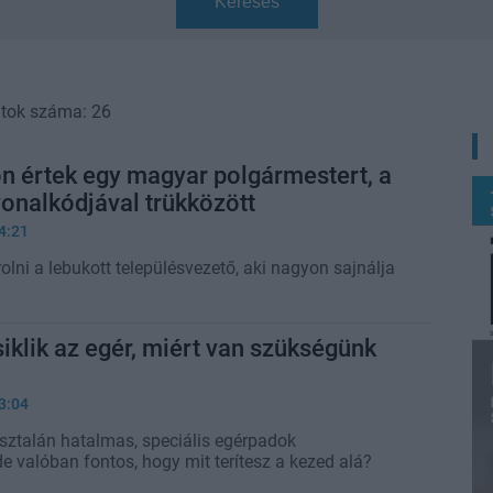
Keresés
atok száma: 26
n értek egy magyar polgármestert, a
onalkódjával trükközött
4:21
olni a lebukott településvezető, aki nagyon sajnálja
iklik az egér, miért van szükségünk
3:04
asztalán hatalmas, speciális egérpadok
e valóban fontos, hogy mit terítesz a kezed alá?