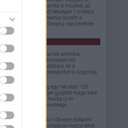
letarolta a mozikat, az
első hétvégén 1 milliárd
dollárhoz közelít a
Vadonatúj nap bevétele
PCW HÍREK
Kína hét amerikai
szervezetet tett
tiltólistára, és a
drónexportot is szigorítja
Alig egy hét alatt 120
céget gyűjtött maga köré
az Nvidia új AI-
szövetsége
Havi 100 ezer dollárért
gyorsabban hozzá lehet