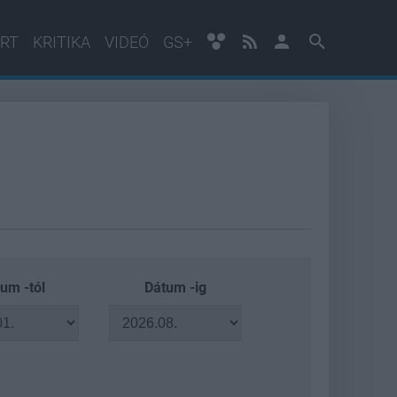
RT
KRITIKA
VIDEÓ
GS+
um -tól
Dátum -ig