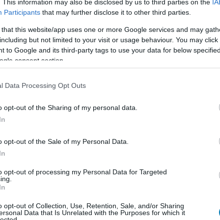
. This information may also be disclosed by us to third parties on the
IA
Participants
that may further disclose it to other third parties.
ves - kevesebb helyet fog foglalni, de
 that this website/app uses one or more Google services and may gath
gy kis ára
including but not limited to your visit or usage behaviour. You may click 
 to Google and its third-party tags to use your data for below specifi
2:55
ogle consent section.
érkező bővítmények sem fognak hatalmas tárhelyen
l Data Processing Opt Outs
The Nathan Drake Collection - ekkora
o opt-out of the Sharing of my personal data.
terpeszkedni a játék
In
9:00
o opt-out of the Sale of my Personal Data.
 adat, ennyi szabad helyet fog igényelni Nathan
In
nak PlayStation 4-es gyűjteménye.
to opt-out of processing my Personal Data for Targeted
ing.
ham Knight - itt az aranyöves
In
ura
o opt-out of Collection, Use, Retention, Sale, and/or Sharing
8:02
ersonal Data that Is Unrelated with the Purposes for which it
lected.