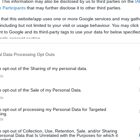
appal később érkezik a játék az eredetileg tervezett
. This information may also be disclosed by us to third parties on the
IA
t.
Participants
that may further disclose it to other third parties.
 that this website/app uses one or more Google services and may gath
ti összeget ajánlottak Ridley Scottnak
including but not limited to your visit or usage behaviour. You may click 
r 3-ért, mégsem vállalta el
 to Google and its third-party tags to use your data for below specifi
ogle consent section.
6:02
viális indokkal állt elő, hogy miért mondott nemet.
l Data Processing Opt Outs
még egy kicsit a retró Terminátor-játék
o opt-out of the Sharing of my personal data.
In
1:02
o opt-out of the Sale of my Personal Data.
k a megjelenés, hogy a fejlesztők finomíthassák a
In
.
to opt-out of processing my Personal Data for Targeted
ing.
kritika – DeepSeek vs ChatGPT
In
5:45
o opt-out of Collection, Use, Retention, Sale, and/or Sharing
ersonal Data that Is Unrelated with the Purposes for which it
kapsz, ha az az eszement ötlet jut az eszedbe, hogy
lected.