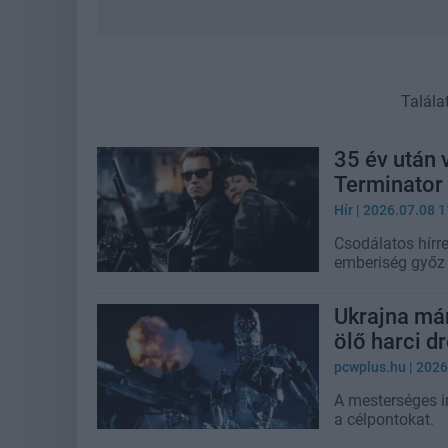
Talála
35 év után 
Terminator 
Hír
| 2026.07.08 1
Csodálatos hírre
emberiség győz a
Ukrajna már
ölő harci d
pcwplus.hu
| 2026
A mesterséges i
a célpontokat.