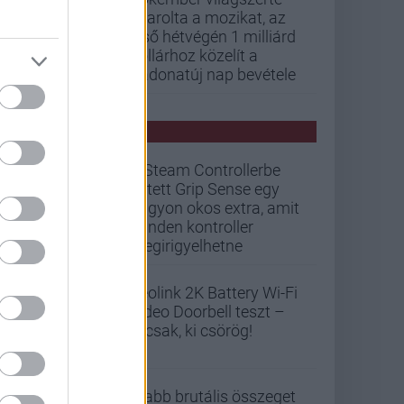
letarolta a mozikat, az
első hétvégén 1 milliárd
dollárhoz közelít a
Vadonatúj nap bevétele
PCW HÍREK
A Steam Controllerbe
rejtett Grip Sense egy
nagyon okos extra, amit
minden kontroller
megirigyelhetne
Reolink 2K Battery Wi-Fi
Video Doorbell teszt –
Nicsak, ki csörög!
Újabb brutális összeget