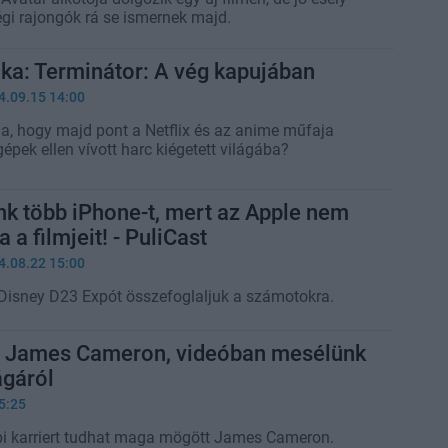
égi rajongók rá se ismernek majd.
ika: Terminátor: A vég kapujában
4.09.15 14:00
na, hogy majd pont a Netflix és az anime műfaja
 gépek ellen vívott harc kiégetett világába?
k több iPhone-t, mert az Apple nem
 a filmjeit! - PuliCast
4.08.22 15:00
z Disney D23 Expót összefoglaljuk a számotokra.
tt James Cameron, videóban mesélünk
gáról
5:25
 karriert tudhat maga mögött James Cameron.