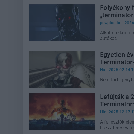
Folyékony f
„termináto
pcwplus.hu
| 2026
Alkalmazkodó me
autókat.
Egyetlen éva
Terminátor
Hír
| 2026.02.14 1
Nem tart igényt
Lefújták a 
Terminator:
Hír
| 2025.12.17 1
A fejlesztők ele
hozzáféréses mo