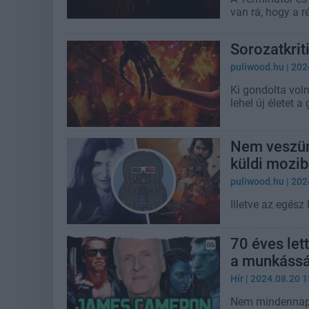
van rá, hogy a r
Sorozatkrit
puliwood.hu
| 202
Ki gondolta vol
lehel új életet a
Nem veszün
küldi moziba
puliwood.hu
| 202
Illetve az egés
70 éves le
a munkássá
Hír
| 2024.08.20 1
Nem mindennapi