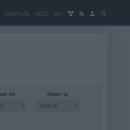
MÁSVILÁG
VIDEÓ
GS+
um -tól
Dátum -ig