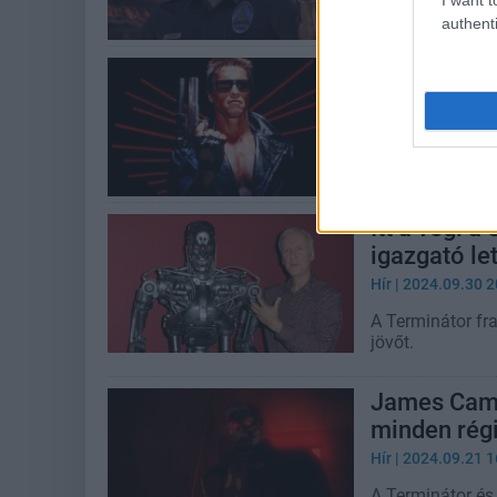
Traileren mutat
authenti
Élő szövet 
puliwood.hu
| 202
James Camerontó
Terminátor-filme
Itt a vég: 
igazgató le
Hír
| 2024.09.30 2
A Terminátor fr
jövőt.
James Camer
minden régi
Hír
| 2024.09.21 1
A Terminátor és 