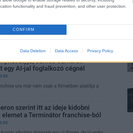
ta meg harci képességét a Skynet halálosztója.
cation functionality and fraud prevention, and other user protection.
a fémvázon - Terminátor-filmek
4.10.26 14:00
CONFIRM
l Alan Taylorig, avagy újranéztük nektek az összes
t.
Data Deletion
Data Access
Privacy Policy
a Skynet atyja, James Cameron
tt egy AI-jal foglalkozó cégnél
0:05
anchise ura már nem csak a filmekben alakítja a
on szerint itt az ideje kidobni
 elemet a Terminátor franchise-ból
6:05
Avatár alkotója dolgozik egy új filmen, de jó esély