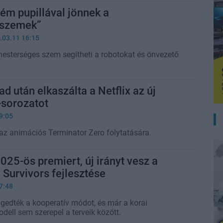
ém pupillával jönnek a
rszemek”
.03.11 16:15
sterséges szem segítheti a robotokat és önvezető
d után elkaszálta a Netflix az új
-sorozatot
9:05
 az animációs Terminator Zero folytatására.
2025-ös premiert, új irányt vesz a
 Survivors fejlesztése
7:48
ngedték a kooperatív módot, és már a korai
dell sem szerepel a terveik között.