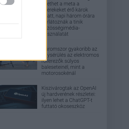
fizethet a meta a
gyerekeket érő károk
miatt, napi három órára
korlátoznák a tinik
közösségimédia-
használatát
Háromszor gyakoribb az
agysérülés az elektromos
rollerezők súlyos
baleseteinél, mint a
motorosokénál
Kiszivárogtak az OpenAI
új hardverének részletei:
ilyen lehet a ChatGPT-t
futtató okoseszköz