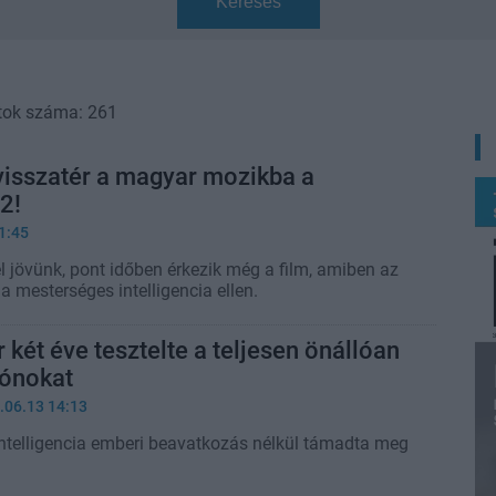
Keresés
tok száma: 261
visszatér a magyar mozikba a
2!
1:45
l jövünk, pont időben érkezik még a film, amiben az
 mesterséges intelligencia ellen.
 két éve tesztelte a teljesen önállóan
rónokat
.06.13 14:13
ntelligencia emberi beavatkozás nélkül támadta meg