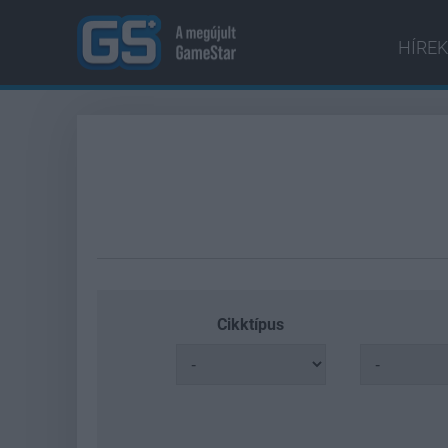
HÍREK
Cikktípus