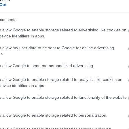
Terminátort és A csajok háborúját.
Out
tották a Call of Duty: Black Ops 6 pay-
consents
inátor skinjét, de sokak szerint
o allow Google to enable storage related to advertising like cookies on
 ért a patch
evice identifiers in apps.
2:29
o allow my user data to be sent to Google for online advertising
további finomhangolások fognak kelleni.
s.
nátor-játék, amire 34 éve várunk
to allow Google to send me personalized advertising.
1:03
o allow Google to enable storage related to analytics like cookies on
nik a Terminátor 2. - Az ítélet napja eddigi legjobb
evice identifiers in apps.
rminator 2D: No Fate címmel.
o allow Google to enable storage related to functionality of the website
higanymozgású T-1000-es a Mortal
ben
o allow Google to enable storage related to personalization.
8:06
o allow Google to enable storage related to security, including