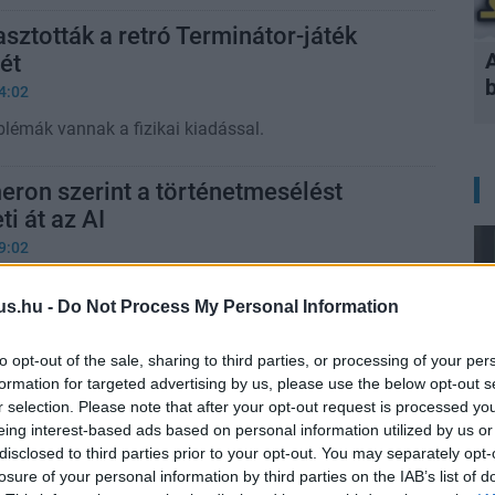
asztották a retró Terminátor-játék
ét
4:02
blémák vannak a fizikai kiadással.
ron szerint a történetmesélést
i át az AI
9:02
 az Avatar rendezője szerint a mesterséges
ngeteg lehetőséget és veszélyt hordoz, de a
us.hu -
Do Not Process My Personal Information
fontosabb részét, az emberi kreativitást soha nem
ni a gépeknek.
to opt-out of the sale, sharing to third parties, or processing of your per
formation for targeted advertising by us, please use the below opt-out s
i miatt késik a Terminator 2D: NO
r selection. Please note that after your opt-out request is processed y
eing interest-based ads based on personal information utilized by us or
disclosed to third parties prior to your opt-out. You may separately opt-
2:00
losure of your personal information by third parties on the IAB’s list of