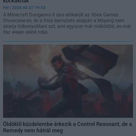
kockáknak
Hír
| 2026.06.07 19:53
A Minecraft Dungeons II újra előkerült az Xbox Games
Showcase-en, és a friss bemutató alapján a Mojang nem
akarja túlbonyolítani azt, ami egyszer már működött, és már
ősz elején elénk tolja.
Öldöklő küzdelembe érkezik a Control Resonant, de a
Remedy nem hátrál meg