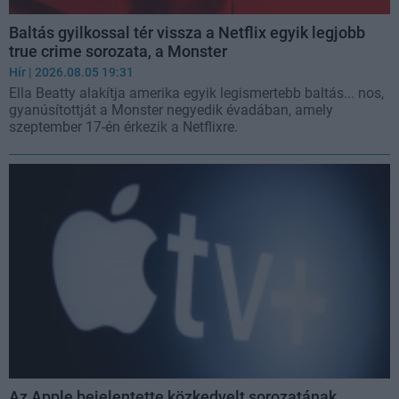
Baltás gyilkossal tér vissza a Netflix egyik legjobb
true crime sorozata, a Monster
Hír
| 2026.08.05 19:31
Ella Beatty alakítja amerika egyik legismertebb baltás... nos,
gyanúsítottját a Monster negyedik évadában, amely
szeptember 17-én érkezik a Netflixre.
Az Apple bejelentette közkedvelt sorozatának