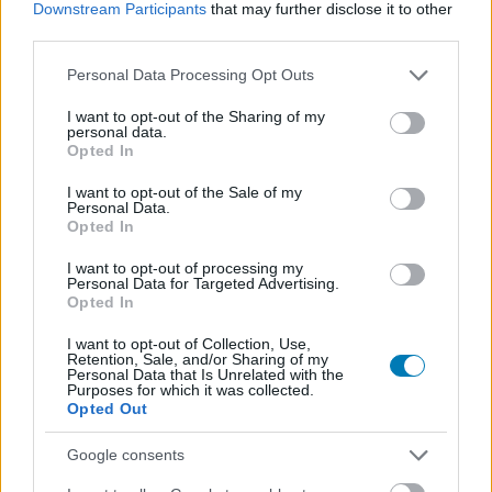
Downstream Participants
that may further disclose it to other
third parties.
Please note that this website/app uses one or more Google
Personal Data Processing Opt Outs
services and may gather and store information including but
not limited to your visit or usage behaviour. You may click to
I want to opt-out of the Sharing of my
personal data.
grant or deny consent to Google and its third-party tags to
Opted In
use your data for below specified purposes in below Google
consent section.
I want to opt-out of the Sale of my
Personal Data.
A xenomorfokat is ráereszti az X-Menre a Marvel
Opted In
Hír
| 2026.06.19 06:21
Az Alien vs. X-Men szeptemberben indítja el a mutánsok új
I want to opt-out of processing my
Personal Data for Targeted Advertising.
rémálmát.
Opted In
I want to opt-out of Collection, Use,
Retention, Sale, and/or Sharing of my
Personal Data that Is Unrelated with the
Purposes for which it was collected.
Opted Out
Google consents