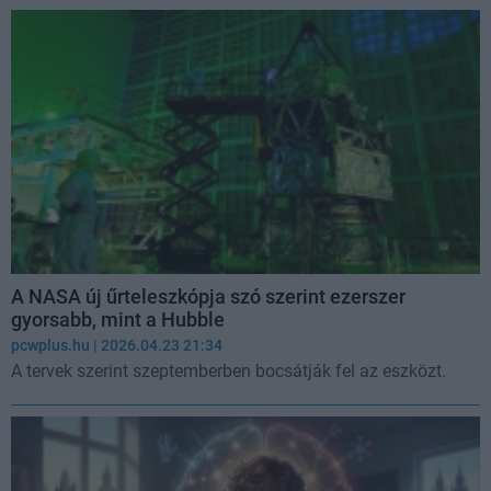
A NASA új űrteleszkópja szó szerint ezerszer
gyorsabb, mint a Hubble
pcwplus.hu
| 2026.04.23 21:34
A tervek szerint szeptemberben bocsátják fel az eszközt.