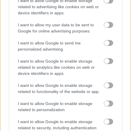
I want to allow Google to enable storage
related to advertising like cookies on web or
device identifiers in apps.
I want to allow my user data to be sent to
Google for online advertising purposes.
Késik a belső nézetes soulslike, amelyben Vincent
Cassel alakítja Napóleont
I want to allow Google to send me
Hír
| 2026.06.11 21:44
personalized advertising.
Túlzsúfolttá vált szeptember hava, ezért egy későbbi
időpontban érkezik a Valor Mortis. Az más kérdés, hogy az új
I want to allow Google to enable storage
dátum sem sokkal szerencsésebb.
related to analytics like cookies on web or
device identifiers in apps.
I want to allow Google to enable storage
related to functionality of the website or app.
I want to allow Google to enable storage
related to personalization.
I want to allow Google to enable storage
related to security, including authentication