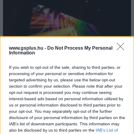
www.gsplus.hu -
Do Not Process My Personal
Information
If you wish to opt-out of the sale, sharing to third parties, or
processing of your personal or sensitive information for
Magyarország első Samsung Onyx LED moziterme
targeted advertising by us, please use the below opt-out
nyílik meg a Lurdyban
section to confirm your selection. Please note that after your
Hír
| 2026.06.24 13:04
opt-out request is processed you may continue seeing
A projektoros vetítés helyett 4K-s LED-kijelzőre ülhetünk be
interest-based ads based on personal information utilized by
szeptembertől.
us or personal information disclosed to third parties prior to
your opt-out. You may separately opt-out of the further
disclosure of your personal information by third parties on the
IAB’s list of downstream participants. This information may
also be disclosed by us to third parties on the
IAB’s List of