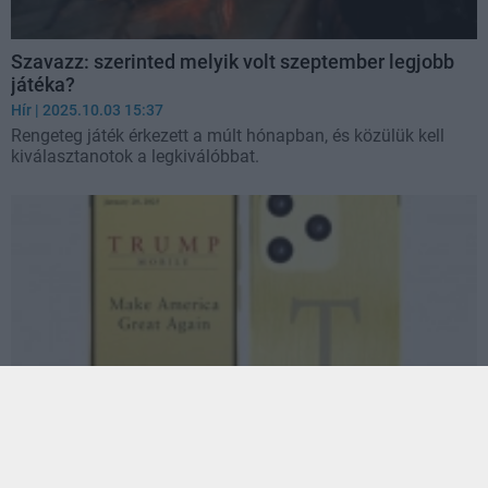
Szavazz: szerinted melyik volt szeptember legjobb
játéka?
Hír
| 2025.10.03 15:37
Rengeteg játék érkezett a múlt hónapban, és közülük kell
kiválasztanotok a legkiválóbbat.
Na, de hol van Trump telefonja?