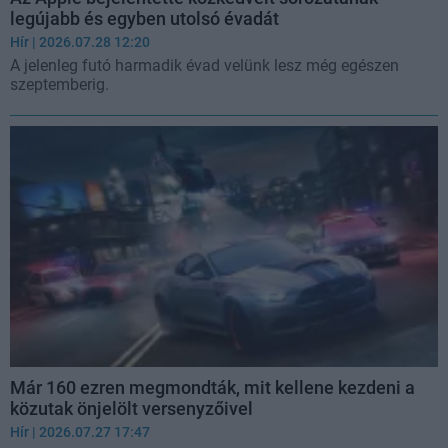
legújabb és egyben utolsó évadát
Hír
| 2026.07.28 12:20
A jelenleg futó harmadik évad velünk lesz még egészen
szeptemberig.
Már 160 ezren megmondták, mit kellene kezdeni a
közutak önjelölt versenyzőivel
Hír
| 2026.07.27 17:47