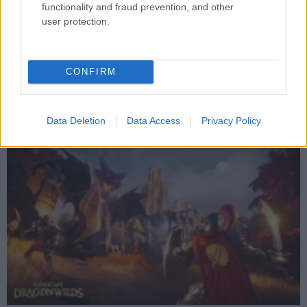
functionality and fraud prevention, and other
user protection.
Szeptemberben jön az új Hot Wheels-játék, pályát is
építhetünk benne
CONFIRM
Hír
| 2026.06.09 09:02
Az Infinite Rush több mint 150 autóval és saját készítésű
versenypályákkal érkezik.
Data Deletion
Data Access
Privacy Policy