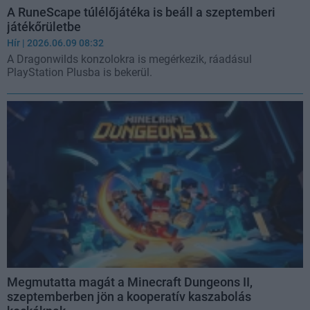
A RuneScape túlélőjátéka is beáll a szeptemberi
játékőrületbe
Hír
| 2026.06.09 08:32
A Dragonwilds konzolokra is megérkezik, ráadásul
PlayStation Plusba is bekerül.
Megmutatta magát a Minecraft Dungeons II,
szeptemberben jön a kooperatív kaszabolás