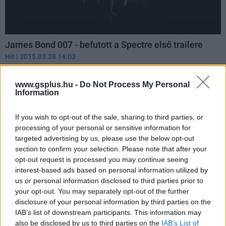
James Bond 007 - befutott a Spectre első trailere
Hír
| 2015.03.28 14:03
Megérkezett az első James Bond 007 Spectre előzetes, ami
egy a Skyfallhoz hasonlóan borongós hangulatú, de nagyon
www.gsplus.hu -
Do Not Process My Personal
jó Bond-filmet ígér.
Information
If you wish to opt-out of the sale, sharing to third parties, or
processing of your personal or sensitive information for
targeted advertising by us, please use the below opt-out
section to confirm your selection. Please note that after your
opt-out request is processed you may continue seeing
interest-based ads based on personal information utilized by
us or personal information disclosed to third parties prior to
your opt-out. You may separately opt-out of the further
disclosure of your personal information by third parties on the
IAB’s list of downstream participants. This information may
also be disclosed by us to third parties on the
IAB’s List of