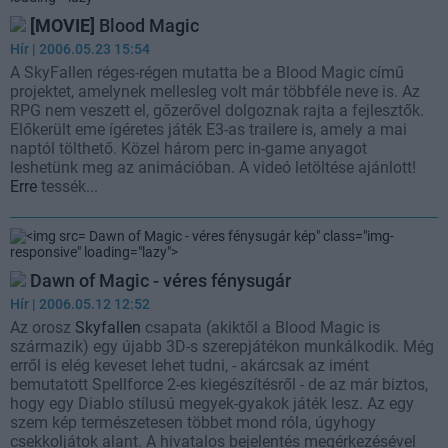
[MOVIE]
Blood Magic
Hír
| 2006.05.23 15:54
A SkyFallen réges-régen mutatta be a Blood Magic című
projektet, amelynek mellesleg volt már többféle neve is. Az
RPG nem veszett el, gőzerővel dolgoznak rajta a fejlesztők.
Előkerült eme ígéretes játék E3-as trailere is, amely a mai
naptól tölthető. Közel három perc in-game anyagot
leshetünk meg az animációban. A videó letöltése ajánlott!
Erre
tessék...
Dawn of Magic - véres fénysugár kép" class="img-
responsive" loading="lazy">
Dawn of Magic - véres fénysugár
Hír
| 2006.05.12 12:52
Az orosz
Skyfallen
csapata (akiktől a Blood Magic is
származik) egy újabb 3D-s szerepjátékon munkálkodik. Még
erről is elég keveset lehet tudni, - akárcsak az imént
bemutatott Spellforce 2-es kiegészítésről - de az már biztos,
hogy egy Diablo stílusú megyek-gyakok játék lesz. Az egy
szem kép természetesen többet mond róla, úgyhogy
csekkoljátok alant. A hivatalos bejelentés megérkezésével