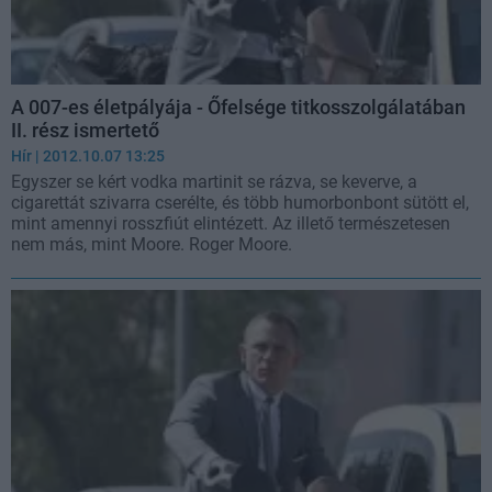
A 007-es életpályája - Őfelsége titkosszolgálatában
II. rész ismertető
Hír
| 2012.10.07 13:25
Egyszer se kért vodka martinit se rázva, se keverve, a
cigarettát szivarra cserélte, és több humorbonbont sütött el,
mint amennyi rosszfiút elintézett. Az illető természetesen
nem más, mint Moore. Roger Moore.