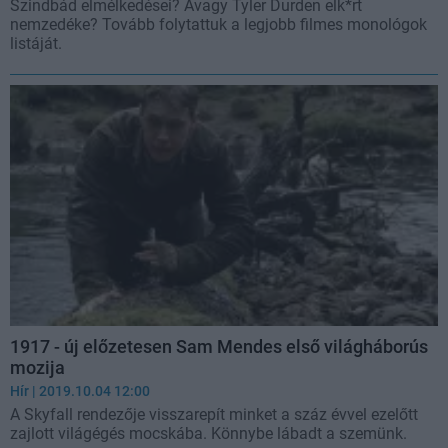
Szindbád elmélkedései? Avagy Tyler Durden elk*rt
nemzedéke? Tovább folytattuk a legjobb filmes monológok
listáját.
1917 - új előzetesen Sam Mendes első világháborús
mozija
Hír
| 2019.10.04 12:00
A Skyfall rendezője visszarepít minket a száz évvel ezelőtt
zajlott világégés mocskába. Könnybe lábadt a szemünk.