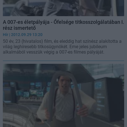
A 007-es életpályája - Őfelsége titkosszolgálatában I.
rész ismertető
Hír
| 2012.09.29 13:20
50 év, 23 (hivatalos) film, és eleddig hat színész alakította a
világ leghíresebb titkosügynökét. Eme jeles jubileum
alkalmából vesszük végig a 007-es filmes pályáját.