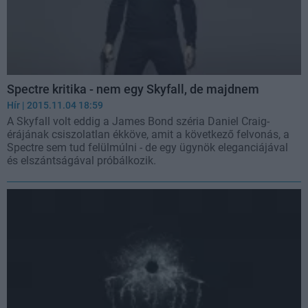
Spectre kritika - nem egy Skyfall, de majdnem
Hír
| 2015.11.04 18:59
A Skyfall volt eddig a James Bond széria Daniel Craig-
érájának csiszolatlan ékköve, amit a következő felvonás, a
Spectre sem tud felülmúlni - de egy ügynök eleganciájával
és elszántságával próbálkozik.