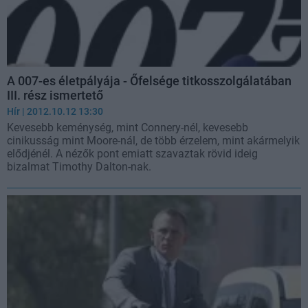
A 007-es életpályája - Őfelsége titkosszolgálatában
III. rész ismertető
Hír
| 2012.10.12 13:30
Kevesebb keménység, mint Connery-nél, kevesebb
cinikusság mint Moore-nál, de több érzelem, mint akármelyik
elődjénél. A nézők pont emiatt szavaztak rövid ideig
bizalmat Timothy Dalton-nak.