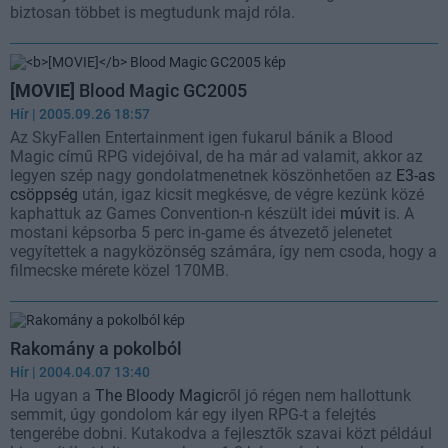
biztosan többet is megtudunk majd róla.
[MOVIE]
Blood Magic GC2005
Hír
| 2005.09.26 18:57
Az SkyFallen Entertainment igen fukarul bánik a Blood
Magic című RPG videjóival, de ha már ad valamit, akkor az
legyen szép nagy gondolatmenetnek köszönhetően az
E3-as
csöppség
után, igaz kicsit megkésve, de végre kezünk közé
kaphattuk az Games Convention-n készült idei
múvit
is. A
mostani képsorba 5 perc in-game és átvezető jelenetet
vegyítettek a nagyközönség számára, így nem csoda, hogy a
filmecske mérete közel 170MB.
Rakomány a pokolból
Hír
| 2004.04.07 13:40
Ha ugyan a
The Bloody Magic
ről jó régen nem hallottunk
semmit, úgy gondolom kár egy ilyen RPG-t a felejtés
tengerébe dobni. Kutakodva a fejlesztők szavai közt például