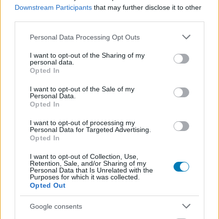
Downstream Participants
that may further disclose it to other
Grammy 2014 - a nyertesek listája
third parties.
Hír
| 2014.01.27 13:59
Please note that this website/app uses one or more Google
Lezajlott az 56. Grammy-díjátadó is, ahol leginkább Pharrell
Personal Data Processing Opt Outs
services and may gather and store information including but
Williams, a Skyfall, a Lorde és a Daft Punk tarolt.
not limited to your visit or usage behaviour. You may click to
I want to opt-out of the Sharing of my
personal data.
grant or deny consent to Google and its third-party tags to
Opted In
use your data for below specified purposes in below Google
consent section.
I want to opt-out of the Sale of my
Personal Data.
Opted In
I want to opt-out of processing my
Personal Data for Targeted Advertising.
Opted In
I want to opt-out of Collection, Use,
Retention, Sale, and/or Sharing of my
Personal Data that Is Unrelated with the
Purposes for which it was collected.
Opted Out
Zsaruk célkeresztben - Az utolsó műszak kritika
Hír
| 2012.11.13 14:02
Google consents
Ez az ősz egyértelműen az akciófilmeké. Mi sem bizonyítja