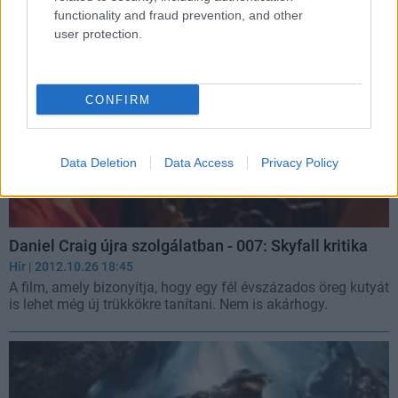
functionality and fraud prevention, and other
user protection.
CONFIRM
Data Deletion
Data Access
Privacy Policy
Daniel Craig újra szolgálatban - 007: Skyfall kritika
Hír
| 2012.10.26 18:45
A film, amely bizonyítja, hogy egy fél évszázados öreg kutyát
is lehet még új trükkökre tanítani. Nem is akárhogy.