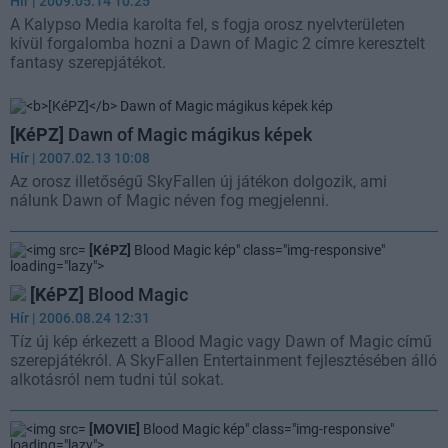
Hír
| 2009.05.14 10:25
A Kalypso Media karolta fel, s fogja orosz nyelvterületen
kívül forgalomba hozni a Dawn of Magic 2 címre keresztelt
fantasy szerepjátékot.
[KéPZ]
Dawn of Magic mágikus képek
Hír
| 2007.02.13 10:08
Az orosz illetőségű SkyFallen új játékon dolgozik, ami
nálunk Dawn of Magic néven fog megjelenni.
[KéPZ]
Blood Magic kép" class="img-responsive"
loading="lazy">
[KéPZ]
Blood Magic
Hír
| 2006.08.24 12:31
Tíz új kép érkezett a Blood Magic vagy Dawn of Magic című
szerepjátékról. A SkyFallen Entertainment fejlesztésében álló
alkotásról nem tudni túl sokat.
[MOVIE]
Blood Magic kép" class="img-responsive"
loading="lazy">