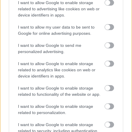
I want to allow Google to enable storage
ezt jobban, minthogy a Skyfall után, rövid időn belül, már a
related to advertising like cookies on web or
második remekművet kapjuk ebből a műfajból.
device identifiers in apps.
I want to allow my user data to be sent to
Google for online advertising purposes.
I want to allow Google to send me
personalized advertising.
I want to allow Google to enable storage
related to analytics like cookies on web or
device identifiers in apps.
I want to allow Google to enable storage
related to functionality of the website or app.
007 Legends - megérkezett a Skyfall DLC
Hír
| 2012.11.10 21:11
I want to allow Google to enable storage
A mérsékelt sikert aratott 007 Legends utolsó fejezete
related to personalization.
letölthetővé vált, egyelőre csak PS3-ra, de a másik két
platformra is rövidesen megérkezik.
I want to allow Google to enable storage
related to security, including authentication