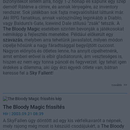
bizonyítékot leltem arra, hogy 1-2 hónap és kapunk egy szép
demót! Rátérve a címre, és annak lényegére, az inventory
rendszer. Sok játékban sok fajta megvalósítást láttunk már.
Aki RPG fanatikus, annak valószínűleg leginkább a Diablo,
vagy Baldurs's Gate, Icewind Dale stílusú "zsák" tetszik. A
The Bloody Magic
esetében szintén bevonják a játékosokat
némiképp a fejlesztés menetébe. Például előkerült egy
szavazás
, melyben arra tehetünk javaslatot, milyen módon
cipelje hősünk a nagy fáradtsággal begyűjtött cuccost.
Nagyon előnyös és ötletes lenne, ha annyit cipelhetnénk,
amit emberi erővel is elbír gladiátorunk, ám veszteséges is,
hiszen ez nem egy tonna páncél és fegyverzet. Így tehát igen
érdekes a dilemma, aki úgy érzi egyedi ötlete van, bátran
keresse fel a
Sky Fallent
!
tovább >>
The Bloody Magic frissítés
Hír
| 2003.09.21 08:39
A SkyFallen úgy döntött ad egy kis vérfelkavarót a népnek,
mely rajong még most is készülő csodájukért, a
The Bloody