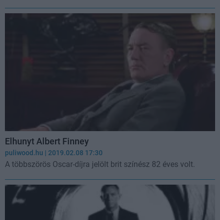
Elhunyt Albert Finney
puliwood.hu
| 2019.02.08 17:30
A többszörös Oscar-díjra jelölt brit színész 82 éves volt.