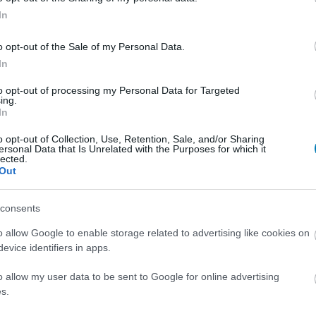
szül a Netflix nagyon sikeres Sherlock Holmes
epizódja.
In
o opt-out of the Sale of my Personal Data.
apott a Sherlock Holmes társára
In
orozat, a Watson
to opt-out of processing my Personal Data for Targeted
6:00
ing.
In
atson után újabb feldolgozással jelentkezik a CBS.
o opt-out of Collection, Use, Retention, Sale, and/or Sharing
ersonal Data that Is Unrelated with the Purposes for which it
ck Holmes és Hercule Poirot egy
lected.
Out
n
4.02.04 14:00
consents
rr humorral teli krimije, A sorozatos öngyilkosságok
t nyújt Dr. Gideon Fell ügyeibe, aki sajátosan kezeli a
o allow Google to enable storage related to advertising like cookies on
evice identifiers in apps.
o allow my user data to be sent to Google for online advertising
 Holmes 3?
s.
8:49