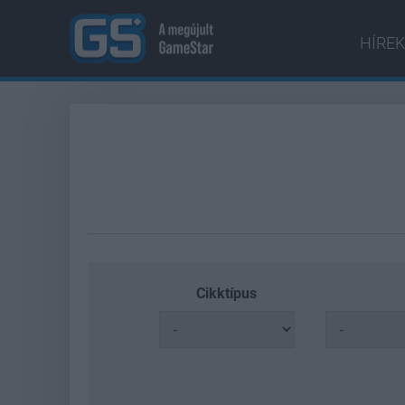
HÍREK
Cikktípus