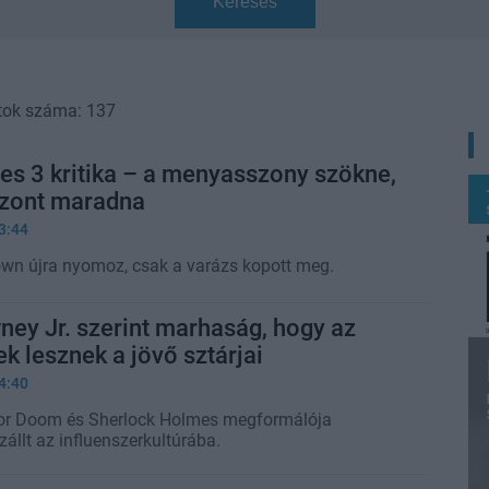
Keresés
tok száma: 137
es 3 kritika – a menyasszony szökne,
iszont maradna
3:44
own újra nyomoz, csak a varázs kopott meg.
ey Jr. szerint marhaság, hogy az
ek lesznek a jövő sztárjai
4:40
or Doom és Sherlock Holmes megformálója
állt az influenszerkultúrába.