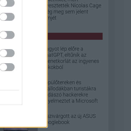
elvesztették Nicolas Cage
még meg sem jelent
filmjét
PCW HÍREK
Nagyot lép előre a
ChatGPT, eltűnik az
üzenetkorlát az ingyenes
fiókokból
Repülőtereken és
szállodákban turistákra
vadászó hackerekre
figyelmeztet a Microsoft
Kiszivárgott az új ASUS
Googlebook