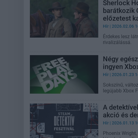
Sherlock H
barátkozik 
előzetest k
Hír
| 2026.02.06 1
Érdekes lesz lát
rivalizálássá.
Négy egész
ingyen Xbo
Hír
| 2026.01.23 1
Sokszínű, változ
legújabb Xbox F
A detektíve
akció és d
Hír
| 2026.01.13 1
Phoenix Wright