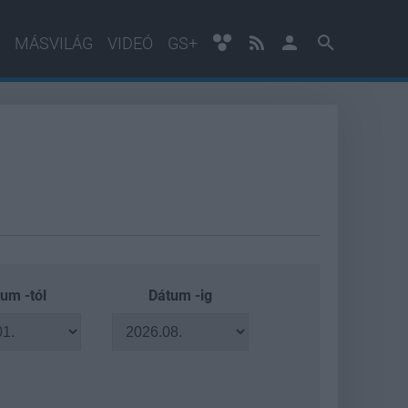
MÁSVILÁG
VIDEÓ
GS+
um -tól
Dátum -ig