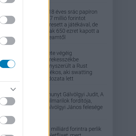
A 18 éves srác papíron
437 millió forintot
keresett a játékával, de
csak 650 ezret kapott a
Steamtől
Élete végéig
kerekesszékbe
kényszerült a Rust
játékos, aki swatting
áldozata lett
Elhunyt Gálvölgyi Judit, A
szilmarilok fordítója,
Gálvölgyi János felesége
33 milliárd forintra perlik
a Netflixet, mert