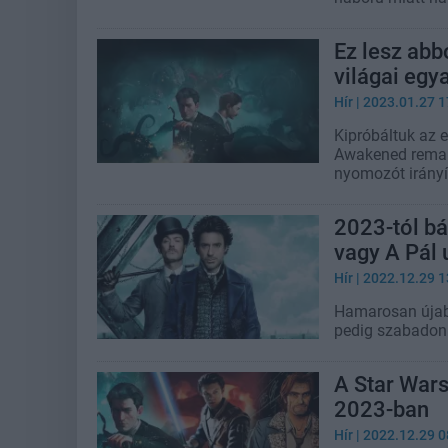
Ez lesz abb
világai egy
Hír
| 2023.01.27 1
Kipróbáltuk az 
Awakened remake
nyomozót irányí
2023-tól bá
vagy A Pál 
Hír
| 2022.12.29 1
Hamarosan újabb
pedig szabadon
A Star War
2023-ban
Hír
| 2022.12.29 0