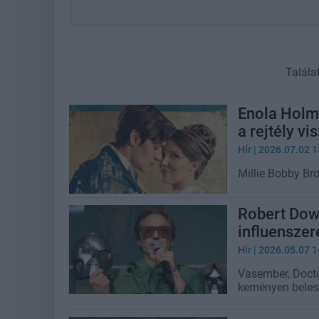
Talála
Enola Holm
a rejtély v
Hír
| 2026.07.02 1
Millie Bobby Br
Robert Down
influenszer
Hír
| 2026.05.07 1
Vasember, Doct
keményen belesz