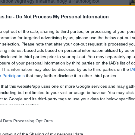
g kapok végre egy alkalmat, hogy a Pathologicot
us.hu -
Do Not Process My Personal Information
 újragondolja a legendát a Young
ozatban - itt az első trailer
to opt-out of the sale, sharing to third parties, or processing of your per
formation for targeted advertising by us, please use the below opt-out s
7:03
r selection. Please note that after your opt-out request is processed y
 barátkozó, nyers és csiszolatlan Sherlock Holmes
eing interest-based ads based on personal information utilized by us or
on Prime Video streamingplatormra.
disclosed to third parties prior to your opt-out. You may separately opt-
losure of your personal information by third parties on the IAB’s list of
 az első képek Guy Ritchie fiatal
. This information may also be disclosed by us to third parties on the
IA
Participants
that may further disclose it to other third parties.
olmes sorozatából
0:02
 that this website/app uses one or more Google services and may gath
including but not limited to your visit or usage behaviour. You may click 
 Sherlockja jövőre érkezik és a világ leghíresebb
 to Google and its third-party tags to use your data for below specifi
rai kalandjait mutatja majd be.
ogle consent section.
lel jön az Enola Holmes 3
l Data Processing Opt Outs
7:08
o opt-out of the Sharing of my personal data.