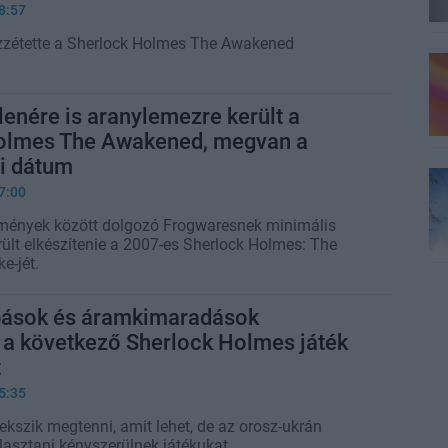
8:57
zzétette a Sherlock Holmes The Awakened
lenére is aranylemezre került a
olmes The Awakened, megvan a
i dátum
7:00
lmények között dolgozó Frogwaresnek minimális
rült elkészítenie a 2007-es Sherlock Holmes: The
e-jét.
ások és áramkimaradások
k a következő Sherlock Holmes játék
t
5:35
ekszik megtenni, amit lehet, de az orosz-ukrán
lasztani kényszerülnek játékukat.