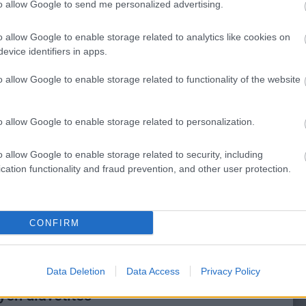
to allow Google to send me personalized advertising.
vezetője árulta el, hogy Millie Bobby Brown visszatér-e
o allow Google to enable storage related to analytics like cookies on
evice identifiers in apps.
olmes The Awakened teszt – egy
 elme kozmikus ragyogása
o allow Google to enable storage related to functionality of the website
1 15:01
ogy a háború szülte kényszermegoldás, nincs miért
o allow Google to enable storage related to personalization.
a fejlesztőknek a végeredmény miatt.
o allow Google to enable storage related to security, including
 Holmes: The Awakened remake új
cation functionality and fraud prevention, and other user protection.
tsonra fókuszál
7:40
CONFIRM
 hű társa nagyobb szerepet kap az áprilisban
i kalandban.
Data Deletion
Data Access
Privacy Policy
ell ahhoz, hogy az új Sherlock Holmes-
gyen diavetítés