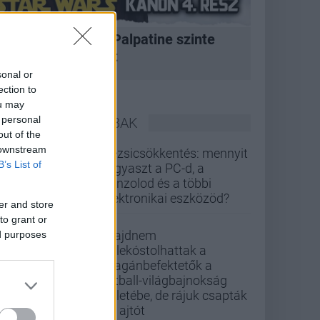
A korszak, amikor Palpatine szinte
bármit megtehetett
sonal or
ection to
ou may
 personal
LEGOLVASOTTABBAK
out of the
 downstream
Rezsicsökkentés: mennyit
B’s List of
fogyaszt a PC-d, a
konzolod és a többi
elektronikai eszközöd?
er and store
to grant or
Majdnem
ed purposes
belekóstolhattak a
magánbefektetők a
futball-világbajnokság
üzletébe, de rájuk csapták
az ajtót