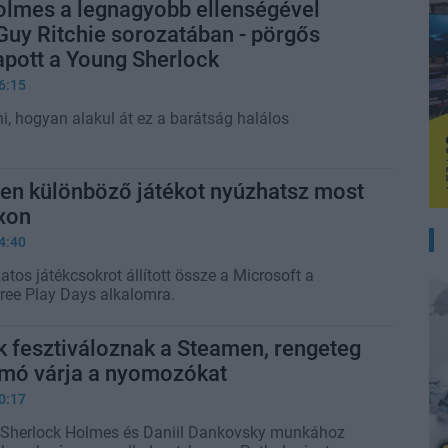
olmes a legnagyobb ellenségével
Guy Ritchie sorozatában - pörgős
apott a Young Sherlock
6:15
ni, hogyan alakul át ez a barátság halálos
en különböző játékot nyúzhatsz most
xon
4:40
atos játékcsokrot állított össze a Microsoft a
ree Play Days alkalomra.
k fesztiváloznak a Steamen, rengeteg
emó várja a nyomozókat
0:17
, Sherlock Holmes és Daniil Dankovsky munkához