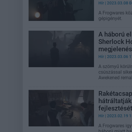
Hír
| 2023.03.08 0
A Frogwares kö
gépigényét.
A háború el
Sherlock H
megjelenés
Hír
| 2023.03.06 1
A szörnyű körü
csúszással sike
Awekened remak
Rakétacsap
hátráltatjá
fejlesztésé
Hír
| 2023.02.19 1
A Frogwares igy
háború miatt ha