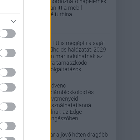
A hordozható napelemek
után itt a mobil
szélturbina
Az EU is megépíti a saját
műholds hálózatát, 2029-
ben már indulhatnak az
arra támaszkodó
szolgáltatások
Kedvenc
reklámblokkolóid és
bővítményeid
használhatatlanná
válnak az Edge
böngészőben
Már a jövő héten drágább