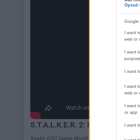
Opted 
Google 
I want t
web or d
I want t
purpose
I want 
I want t
web or d
I want t
or app.
S.T.A.L.K.E.R. 2: Heart of Chorn
I want t
Kiadó: GSC Game World
I want t