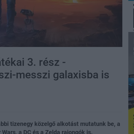
tékai 3. rész -
zi-messzi galaxisba is
bbi tizenegy közelgő alkotást mutatunk be, a
r Wars, a DC és a Zelda rajongók is.