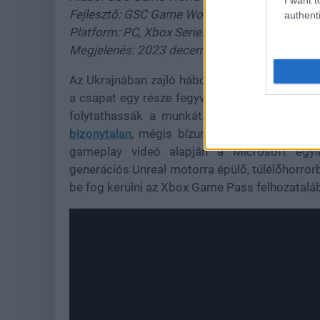
Fejlesztő: GSC Game World
authenti
Platform: PC, Xbox Series X/S
Megjelenés: 2023 decembere
Az Ukrajnában zajló háború komoly hatással v
a csapat egy része fegyvert ragadott, a többi
folytathassák a munkát. Ennek értelmében
bizonytalan
, mégis bízunk benne, hogy jövőr
gameplay videó alapján a Microsoft egyi
generációs Unreal motorra épülő, túlélőhorror
be fog kerülni az Xbox Game Pass felhozatalába