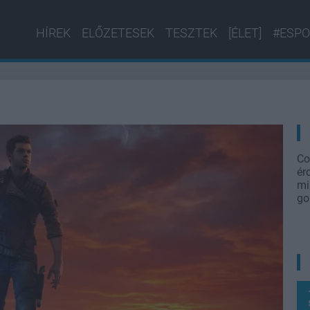
HÍREK
ELŐZETESEK
TESZTEK
[ÉLET]
#ESPO
Co
ér
mi
go