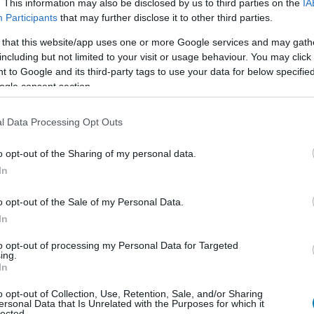
. This information may also be disclosed by us to third parties on the
IA
d
Participants
that may further disclose it to other third parties.
 that this website/app uses one or more Google services and may gath
including but not limited to your visit or usage behaviour. You may click 
 to Google and its third-party tags to use your data for below specifi
PlayStation 5, Xbox One, Xbox Series X/S
ogle consent section.
l Data Processing Opt Outs
különlegesebb játéka, amelyben Sherlock Holmes hű
val találta magát szembe. A stúdió úgy döntött, hogy
o opt-out of the Sharing of my personal data.
apter One-ból ismert
fiatal nyomozóra építve, Unreal
In
átékmenet során Európában és az Egyesült Államokan
 Immáron külső nézetben, megszépített környezetben,
o opt-out of the Sale of my Personal Data.
ált irányítással és kezelőfelülettel, valamint a sztori
In
rthur Chonan Doyle világainak keresztezését.
to opt-out of processing my Personal Data for Targeted
ing.
In
o opt-out of Collection, Use, Retention, Sale, and/or Sharing
ersonal Data that Is Unrelated with the Purposes for which it
lected.