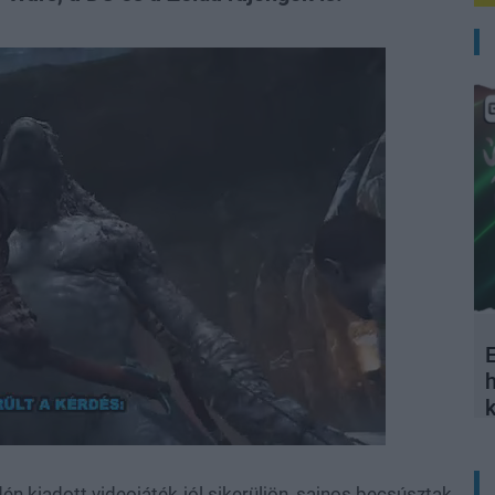
E
én kiadott videojáték jól sikerüljön, sajnos becsúsztak