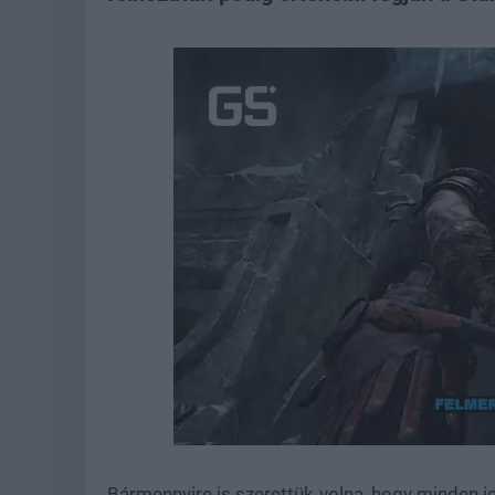
Loaded
:
Unmute
29.01%
Bármennyire is szerettük volna, hogy minden id