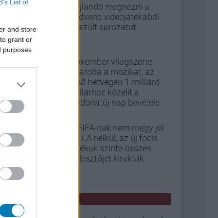
B’s List of
hajlandó megnézni a
kedvenc videójátékából
készült sorozatot
er and store
to grant or
ed purposes
Pókember világszerte
letarolta a mozikat, az
első hétvégén 1 milliárd
dollárhoz közelít a
Vadonatúj nap bevétele
A FIFA-nak nem megy jól
az EA nélkül, az új focis
játékuk szinte összes
fejlesztőjét kirakták
PCW HÍREK