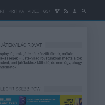
RT
KRITIKA
VIDEÓ
GS+
JÁTÉKVILÁG ROVAT
splay, figurák, játékból készült filmek, mókás
dekességek – Játékvilág rovatunkban megtaláltok
ndent, ami játékokhoz köthető, de nem úgy, ahogy
ndolnátok.
LEGFRISSEBB PCW