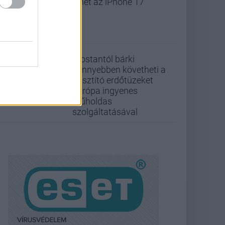
lehet az iPhone 17
Mostantól bárki
könnyebben követheti a
pusztító erdőtüzeket
Európa ingyenes
műholdas
szolgáltatásával