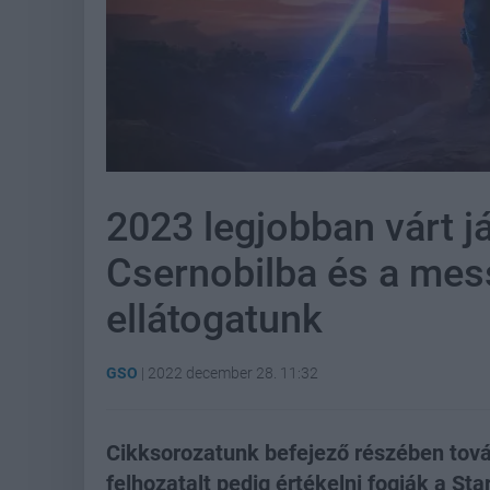
2023 legjobban várt já
Csernobilba és a mess
ellátogatunk
GSO
|
2022 december 28. 11:32
Cikksorozatunk befejező részében tová
felhozatalt pedig értékelni fogják a Sta