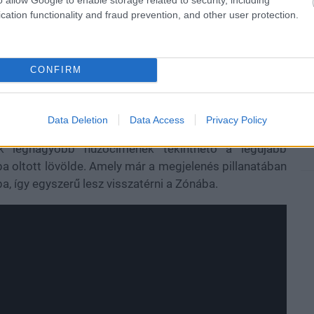
cation functionality and fraud prevention, and other user protection.
CONFIRM
olt a kijevi székhelyű GSC Game World munkatársaira,
eknek pedig biztonságos helyet kellett keresniük, hogy
 a
S.T.A.L.K.E.R. 2: Heart of Chornobyl megjelenése
Data Deletion
Data Access
Privacy Policy
e megtapasztalhatjuk a folytatást, ugyanis a korábbi
k legnagyobb húzócímének tekinthető a legújabb
ba oltott lövölde. Amely már a megjelenés pillanatában
, így egyszerű lesz visszatérni a Zónába.