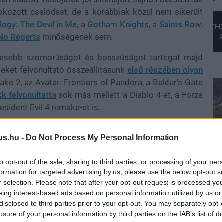
kozott csalódást, de a korábbiak közül nem sikerült
logy: The Devil in Me
, a
Gotham Knights
, a
Saints Row
,
 No Regerts
minőségének sem.
evesebb szomorúságot és bosszúságot tartogat majd
eket felvonultató összeállításunk
első részében olyan
ake 2, az Avatar: Frontiers of Pandora, a Baldur's Gate
k felvonultatta
sok más mellett a Diablo 4-et, a Forza
esident Evil 4 remake-et is.
us.hu -
Do Not Process My Personal Information
felvonása szintén roskadozik a hatalmas potenciállal
to opt-out of the sale, sharing to third parties, or processing of your per
ajon az új S.T.A.L.K.E.R.-re érdemes volt ennyit várni?
formation for targeted advertising by us, please use the below opt-out s
rosoft? A Suicide Squad: Kill the Justice League felér
r selection. Please note that after your opt-out request is processed y
oz? A feltámasztott Telltale vissza tudja szerezni a
eing interest-based ads based on personal information utilized by us or
csak 2023-ban fogunk választ kapni, azt viszont már
disclosed to third parties prior to your opt-out. You may separately opt-
figyelni az eddig bemutatott címek mellett.
losure of your personal information by third parties on the IAB’s list of