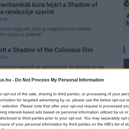
mechanikák kora lejárt a Shadow of
s rendezője szerint
4:45
rban vagyunk, ahol új megoldásokat kellene
en egyes új játéknál."
dott a Shadow of the Colossus film
2:03
rendezője megnyílt az adaptációról, és elárulta az egy
előkészület okát.
us.hu -
Do Not Process My Personal Information
in-offjában toronymagas alienekkel
to opt-out of the sale, sharing to third parties, or processing of your per
ttunk volna
formation for targeted advertising by us, please use the below opt-out s
5:05
r selection. Please note that after your opt-out request is processed y
eing interest-based ads based on personal information utilized by us or
 arról szólt volna, hogy megmutassuk milyen érzés
disclosed to third parties prior to your opt-out. You may separately opt-
t szembeszállni ezekkel a hatalmas támadókkal."
losure of your personal information by third parties on the IAB’s list of