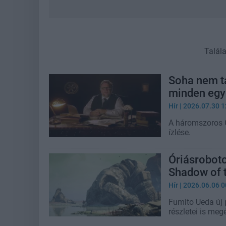
Talál
Soha nem ta
minden egy
Hír
| 2026.07.30 1
A háromszoros O
ízlése.
Óriásroboto
Shadow of t
Hír
| 2026.06.06 0
Fumito Ueda új p
részletei is meg