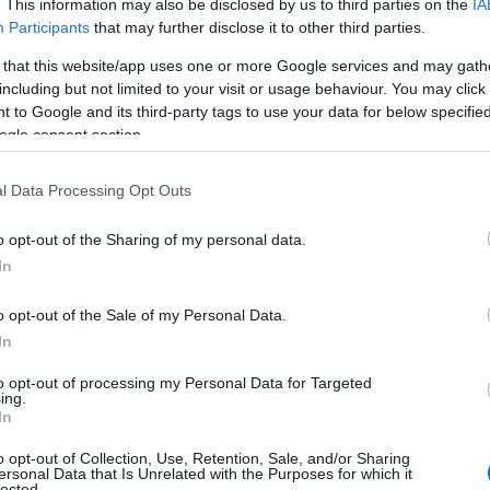
. This information may also be disclosed by us to third parties on the
IA
kok, melyekben a rosszfiú szerepébe
Participants
that may further disclose it to other third parties.
 that this website/app uses one or more Google services and may gath
5:02
including but not limited to your visit or usage behaviour. You may click 
 to Google and its third-party tags to use your data for below specifi
em során több cím is bizonyította, hogy nem csak az
ogle consent section.
tó, ha hősként lépünk fel.
l Data Processing Opt Outs
a ezek a konzolos játékok is
nek PC-re
o opt-out of the Sharing of my personal data.
4:00
In
 nem csak mi vagyunk így ezzel.
o opt-out of the Sale of my Personal Data.
In
xkluzívok, amiknek azonnal
PC-n is
to opt-out of processing my Personal Data for Targeted
ing.
8:10
In
n több egykori konzol-exkluzív is beköszönt a jó
o opt-out of Collection, Use, Retention, Sale, and/or Sharing
azért még bőven maradtak nagy hiányzók.
ersonal Data that Is Unrelated with the Purposes for which it
lected.