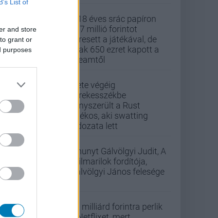
B’s List of
A 18 éves srác papíron
437 millió forintot
er and store
keresett a játékával, de
to grant or
csak 650 ezret kapott a
ed purposes
Steamtől
Élete végéig
kerekesszékbe
kényszerült a Rust
játékos, aki swatting
áldozata lett
Elhunyt Gálvölgyi Judit, A
szilmarilok fordítója,
Gálvölgyi János felesége
33 milliárd forintra perlik
a Netflixet, mert