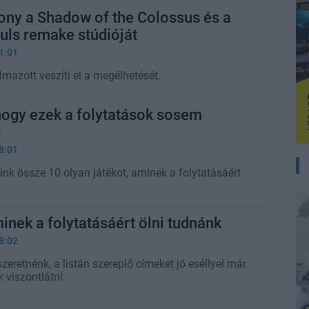
ony a Shadow of the Colossus és a
uls remake stúdióját
1:01
mazott veszíti el a megélhetését.
hogy ezek a folytatások sosem
l
8:01
nk össze 10 olyan játékot, aminek a folytatásáért
minek a folytatásáért ölni tudnánk
8:02
zeretnénk, a listán szereplő címeket jó eséllyel már
 viszontlátni.