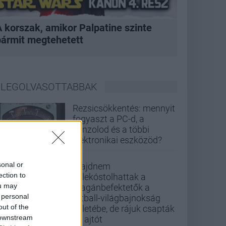
A korszak, amikor Palpatine szinte
bármit megtehetett
LEGOLVASOTTABBAK
Rezsicsökkentés: mennyit
fogyaszt a PC-d, a
konzolod és a többi
elektronikai eszközöd?
sonal or
Majdnem
ection to
belekóstolhattak a
ou may
magánbefektetők a
 personal
futball-világbajnokság
out of the
üzletébe, de rájuk csapták
 downstream
az ajtót