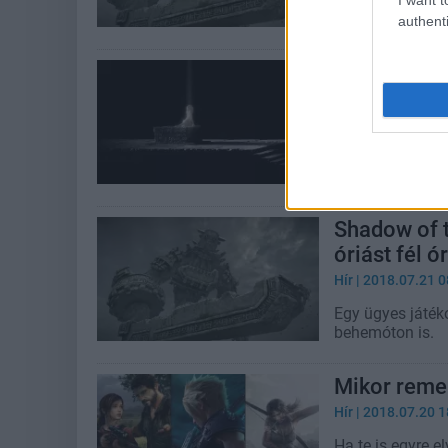
Colossus remake
authenti
Már készül 
játéka, és n
Hír
| 2018.09.13 1
Fumito Uedát és
még rá várnunk,
Shadow of t
óriást fél ór
Hír
| 2018.07.21 0
Egy ügyes játék
behemóton is.
Mikor reme
Hír
| 2018.07.20 1
Ha te is egyre 