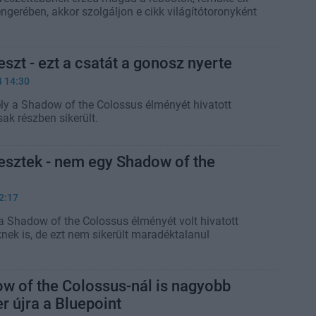
ngerében, akkor szolgáljon e cikk világítótoronyként
eszt - ezt a csatát a gonosz nyerte
4 14:30
ely a Shadow of the Colossus élményét hivatott
sak részben sikerült.
tesztek - nem egy Shadow of the
2:17
 a Shadow of the Colossus élményét volt hivatott
nek is, de ezt nem sikerült maradéktalanul
w of the Colossus-nál is nagyobb
er újra a Bluepoint