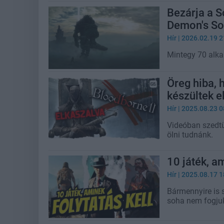
Bezárja a S
Demon's So
Hír
| 2026.02.19 2
Mintegy 70 alkal
Öreg hiba, 
készültek e
Hír
| 2025.08.23 0
Videóban szedtü
ölni tudnánk.
10 játék, a
Hír
| 2025.08.17 1
Bármennyire is s
soha nem fogjuk