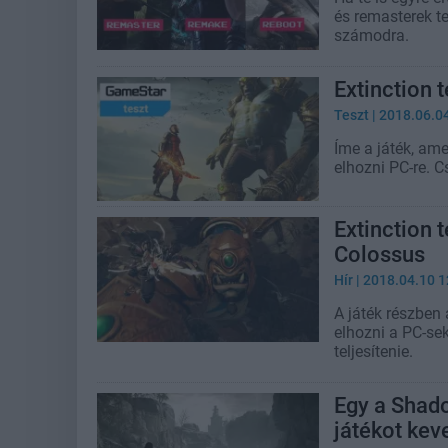
és remasterek te
számodra.
Extinction t
Teszt
| 2018.06.0
Íme a játék, am
elhozni PC-re. C
Extinction 
Colossus
Hír
| 2018.04.10 1
A játék részben
elhozni a PC-sek
teljesítenie.
Egy a Shado
játékot kev