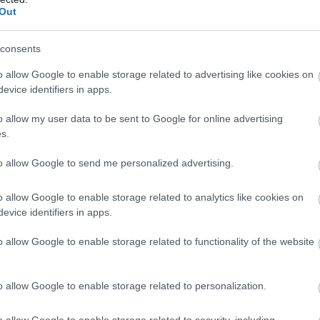
Out
ushima, F1 2020 és Fortnite - ezzel
hétvégén
consents
8:00
o allow Google to enable storage related to advertising like cookies on
k pár tippet, hogy szerintünk mivel érdemes
evice identifiers in apps.
o allow my user data to be sent to Google for online advertising
szült egyik legjobb remake érkezik
s.
a PlayStation Plus előfizetés mellé
to allow Google to send me personalized advertising.
3:00
tt egy lengyel oldalon tűnt fel a PlayStation hirdetése,
o allow Google to enable storage related to analytics like cookies on
hónap két játékát mutatta be, és bizony az egyikért
evice identifiers in apps.
egéri előfizetni.
o allow Google to enable storage related to functionality of the website
y O'Neil, a Bluepoint Games egyik
o allow Google to enable storage related to personalization.
0:40
jlesztéséből vette ki a részét, mint a Shadow of the
o allow Google to enable storage related to security, including