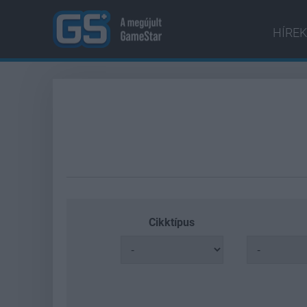
HÍREK
Cikktípus