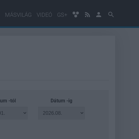
MÁSVILÁG
VIDEÓ
GS+
um -tól
Dátum -ig