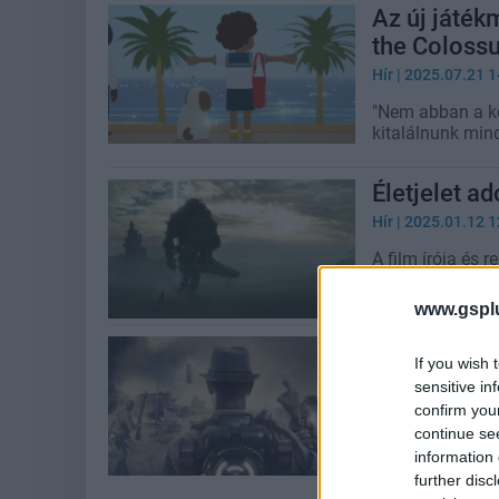
Az új játék
the Colossu
Hír
| 2025.07.21 1
"Nem abban a ko
kitalálnunk mind
Életjelet a
Hír
| 2025.01.12 1
A film írója és 
évtizedig tartó 
www.gspl
Az XCOM sp
If you wish 
is harcolha
sensitive in
Hír
| 2024.10.28 1
confirm you
continue se
"Az egész játék
information 
apró emberekkén
further disc