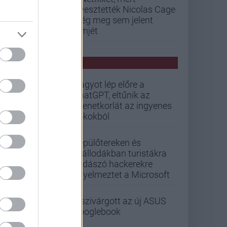
elvesztették Nicolas Cage
még meg sem jelent
filmjét
PCW HÍREK
Nagyot lép előre a
ChatGPT, eltűnik az
üzenetkorlát az ingyenes
fiókokból
Repülőtereken és
szállodákban turistákra
vadászó hackerekre
figyelmeztet a Microsoft
Kiszivárgott az új ASUS
Googlebook