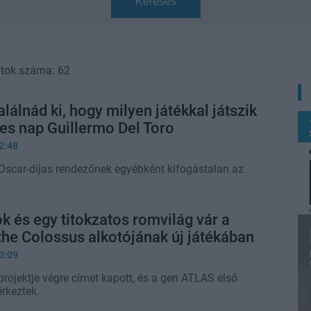
Keresés
atok száma: 62
lálnád ki, hogy milyen játékkal játszik
es nap Guillermo Del Toro
2:48
scar-díjas rendezőnek egyébként kifogástalan az
k és egy titokzatos romvilág vár a
he Colossus alkotójának új játékában
0:09
rojektje végre címet kapott, és a gen ATLAS első
érkeztek.