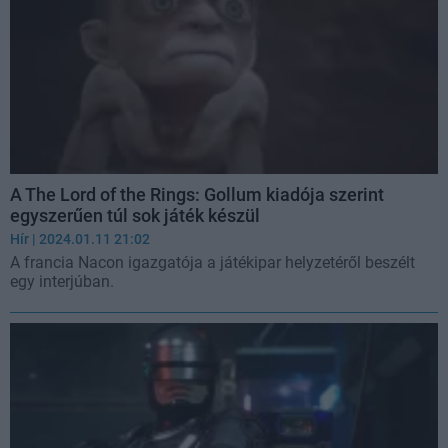
A The Lord of the Rings: Gollum kiadója szerint
egyszerűen túl sok játék készül
Hír
| 2024.01.11 21:02
A francia Nacon igazgatója a játékipar helyzetéről beszélt
egy interjúban.