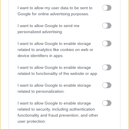
I want to allow my user data to be sent to
Google for online advertising purposes.
I want to allow Google to send me
Ezzel játszunk a hétvégén: RoboCop: Rogue City és
personalized advertising.
Ghost of Tsushima
Hír
| 2025.07.12 09:03
I want to allow Google to enable storage
Móresre tanítjuk a Detroitot elözönlő bűnözőket és a Japán
related to analytics like cookies on web or
ellen inváziót indító mongolokat.
device identifiers in apps.
I want to allow Google to enable storage
related to functionality of the website or app.
I want to allow Google to enable storage
related to personalization.
I want to allow Google to enable storage
related to security, including authentication
functionality and fraud prevention, and other
user protection.