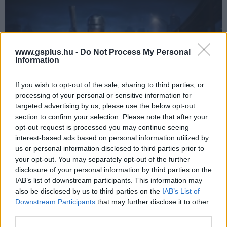
www.gsplus.hu -
Do Not Process My Personal
Information
If you wish to opt-out of the sale, sharing to third parties, or
processing of your personal or sensitive information for
targeted advertising by us, please use the below opt-out
Tankparancsnok lett a Robotzsaruból, az OCP pedig
section to confirm your selection. Please note that after your
harcba küld egy új páncélost
opt-out request is processed you may continue seeing
Hír
| 2026.01.09 16:39
interest-based ads based on personal information utilized by
Old Detroit hadszíntérré változik a World of Tanks időszakos
us or personal information disclosed to third parties prior to
eseményében.
your opt-out. You may separately opt-out of the further
disclosure of your personal information by third parties on the
IAB’s list of downstream participants. This information may
also be disclosed by us to third parties on the
IAB’s List of
Downstream Participants
that may further disclose it to other
third parties.