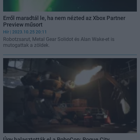
Erről maradtál le, ha nem nézted az Xbox Partner
Preview műsort
Hír
| 2023.10.25 20:11
Robotzsarut, Metal Gear Solidot és Alan Wake-et is
mutogattak a zöldek.
Úgy halasztották el a RoboCop: Rogue City