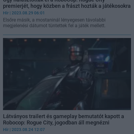
premierjét, hogy közben a frászt hozták a játékosokra
Hír
| 2023.08.29 06:01
Elsőre másik, a mostaninál lényegesen távolabbi
megjelenési dátumot tüntettek fel a játék mellett.
Látványos trailert és gameplay bemutatót kapott a
Robocop: Rogue City, jogodban áll megnézni
Hír
| 2023.08.24 12:07