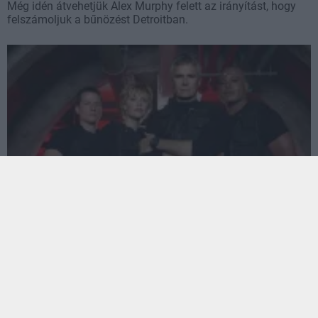
Még idén átvehetjük Alex Murphy felett az irányítást, hogy
felszámoljuk a bűnözést Detroitban.
Az Amazon rebootolja a Csillagkaput és a
Robotzsarut, filmek és sorozatok készülnek
Hír
| 2023.04.14 18:14
Egy sor franchise-t fel akar támasztani az MGM új
tulajdonosa A rózsaszín párductól A hét mesterlövészig.