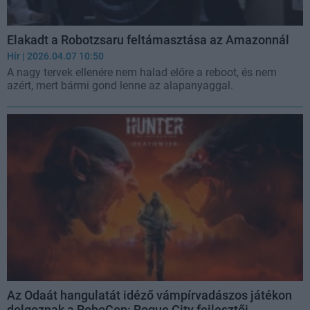
Elakadt a Robotzsaru feltámasztása az Amazonnál
Hír
| 2026.04.07 10:50
A nagy tervek ellenére nem halad előre a reboot, és nem
azért, mert bármi gond lenne az alapanyaggal.
Az Odaát hangulatát idéző vámpírvadászos játékon
dolgoznak a RoboCop: Rogue City fejlesztői