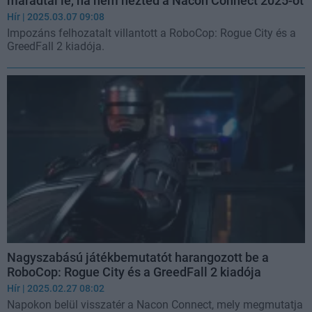
maradtál le, ha nem nézted a Nacon Connect 2025-öt
Hír
| 2025.03.07 09:08
Impozáns felhozatalt villantott a RoboCop: Rogue City és a
GreedFall 2 kiadója.
Nagyszabású játékbemutatót harangozott be a
RoboCop: Rogue City és a GreedFall 2 kiadója
Hír
| 2025.02.27 08:02
Napokon belül visszatér a Nacon Connect, mely megmutatja