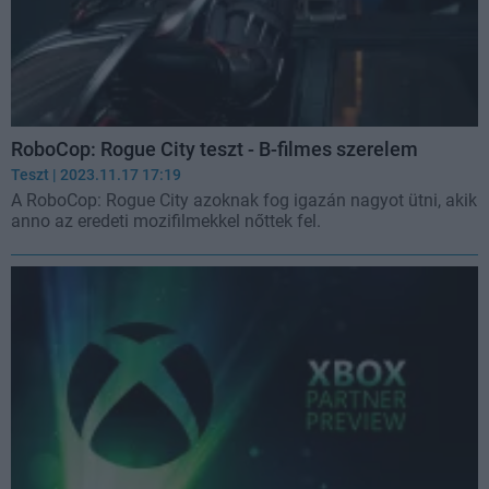
RoboCop: Rogue City teszt - B-filmes szerelem
Teszt
| 2023.11.17 17:19
A RoboCop: Rogue City azoknak fog igazán nagyot ütni, akik
anno az eredeti mozifilmekkel nőttek fel.