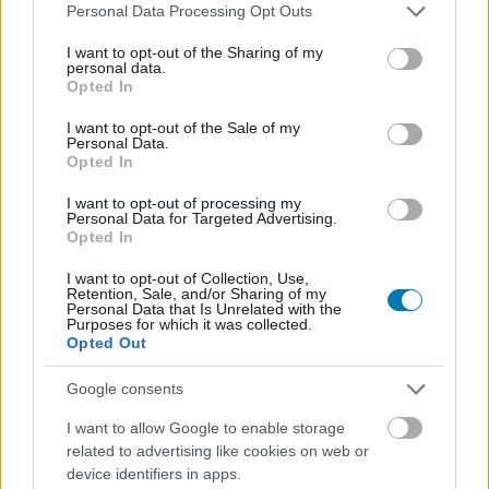
Please note that this website/app uses one or more Google
Personal Data Processing Opt Outs
services and may gather and store information including but
not limited to your visit or usage behaviour. You may click to
I want to opt-out of the Sharing of my
personal data.
grant or deny consent to Google and its third-party tags to
Opted In
use your data for below specified purposes in below Google
consent section.
I want to opt-out of the Sale of my
Personal Data.
Opted In
RoboCop: Rogue City – Unfinished Business teszt –
Önnek 15 másodperce van, hogy elkezdjen olvasni!
I want to opt-out of processing my
Teszt
| 2025.07.17 10:00
Personal Data for Targeted Advertising.
Opted In
Detroit legmenőbb lépéshanggal rendelkező zsaruja ismét
igazságot szolgáltat, miközben a múltjával is szembenéz.
I want to opt-out of Collection, Use,
Retention, Sale, and/or Sharing of my
Personal Data that Is Unrelated with the
Purposes for which it was collected.
Opted Out
Google consents
I want to allow Google to enable storage
related to advertising like cookies on web or
device identifiers in apps.