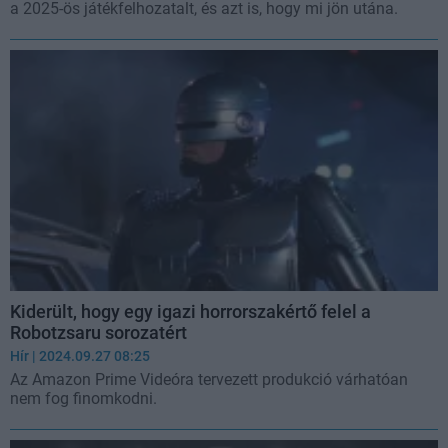
a 2025-ös játékfelhozatalt, és azt is, hogy mi jön utána.
Kiderült, hogy egy igazi horrorszakértő felel a
Robotzsaru sorozatért
Hír
| 2024.09.27 08:25
Az Amazon Prime Videóra tervezett produkció várhatóan
nem fog finomkodni.