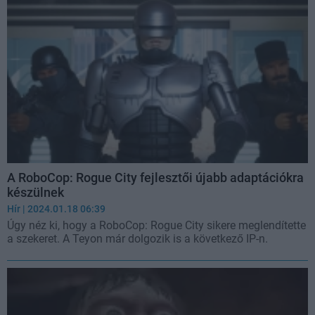
A RoboCop: Rogue City fejlesztői újabb adaptációkra
készülnek
Hír
| 2024.01.18 06:39
Úgy néz ki, hogy a RoboCop: Rogue City sikere meglendítette
a szekeret. A Teyon már dolgozik is a következő IP-n.