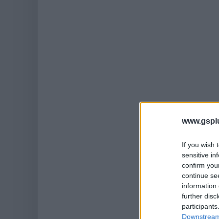
www.gspl
If you wish 
sensitive in
confirm you
continue se
information 
further disc
participants
Downstream 