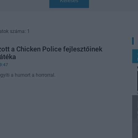
Keresés
atok száma: 1
tt a Chicken Police fejlesztőinek
játéka
9:47
yíti a humort a horrorral.