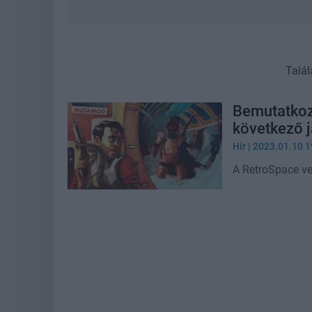
Talál
Bemutatkozo
következő 
Hír
| 2023.01.10 1
A RetroSpace veg