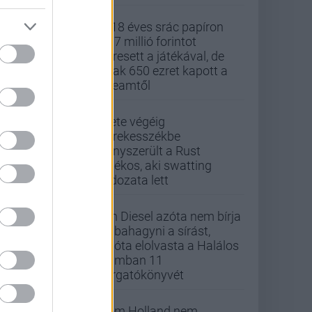
A 18 éves srác papíron
437 millió forintot
keresett a játékával, de
csak 650 ezret kapott a
Steamtől
Élete végéig
kerekesszékbe
kényszerült a Rust
játékos, aki swatting
áldozata lett
Vin Diesel azóta nem bírja
abbahagyni a sírást,
mióta elolvasta a Halálos
iramban 11
forgatókönyvét
Tom Holland nem