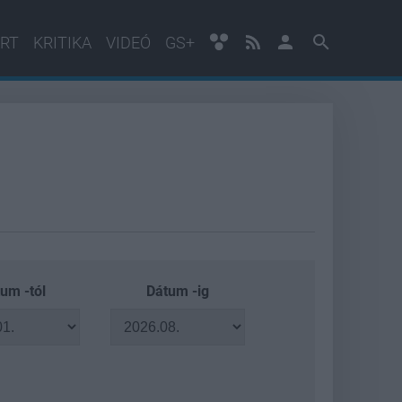
RT
KRITIKA
VIDEÓ
GS+
um -tól
Dátum -ig