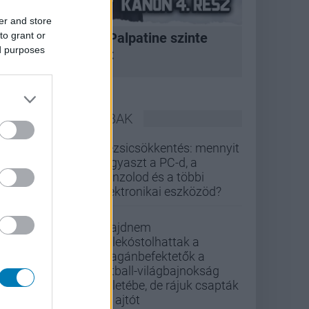
er and store
to grant or
A korszak, amikor Palpatine szinte
ed purposes
bármit megtehetett
LEGOLVASOTTABBAK
Rezsicsökkentés: mennyit
fogyaszt a PC-d, a
konzolod és a többi
elektronikai eszközöd?
Majdnem
belekóstolhattak a
magánbefektetők a
futball-világbajnokság
üzletébe, de rájuk csapták
az ajtót