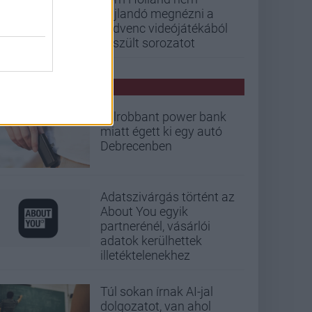
hajlandó megnézni a
kedvenc videójátékából
készült sorozatot
PCW HÍREK
Felrobbant power bank
miatt égett ki egy autó
Debrecenben
Adatszivárgás történt az
About You egyik
partnerénél, vásárlói
adatok kerülhettek
illetéktelenekhez
Túl sokan írnak AI-jal
dolgozatot, van ahol