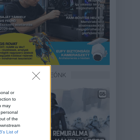
LEGFRISSEBB VIDEÓNK
sonal or
ection to
ou may
 personal
out of the
 downstream
B’s List of