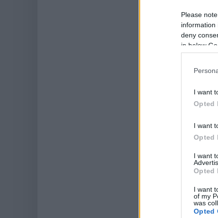
Please note
information 
deny consent
in below Go
Persona
I want t
Opted 
I want t
Opted 
I want 
Advertis
Opted 
I want t
of my P
was col
Opted 