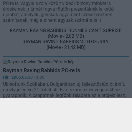
PC-re is, vagyis a róla közölt videók bizony minket is
érdekelnek :) Ennél fogva rögtön prezentálnék is kettő
újabbat, amelyek igencsak agyament szösszenetnek
számítanak, még a pihent agyúak számára is :)
RAYMAN RAVING RABBIDS 'BUNNIES CAN'T SUPRISE'
(Movie - 2,82 MB)
RAYMAN RAVING RABBIDS '4TH OF JULY'
(Movie - 21,42 MB)
Rayman Raving Rabbids PC-re is
Hír
| 2006.06.30 13:05
Ubisoftunk Szófiában, Bulgáriában új fejlesztőstúdiót indít,
amely jelenleg 21 főből áll. Ez a szám az év végére 40-re
gyarapodik. A csapatnak legfőbb feladata az a projekt lesz,
mely szerint a Nintendo Wii-re eddig exkluzívként számon
tartott Rayman Raving Rabbids című játékot elhozzák PC-re
is. További infó Ubi bácsi
kiadványában
.