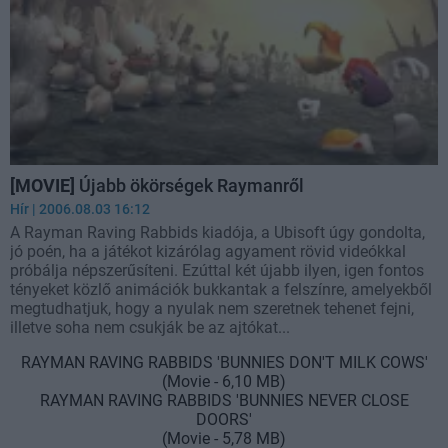
[MOVIE]
Újabb ökörségek Raymanről
Hír
| 2006.08.03 16:12
A Rayman Raving Rabbids kiadója, a Ubisoft úgy gondolta,
jó poén, ha a játékot kizárólag agyament rövid videókkal
próbálja népszerűsíteni. Ezúttal két újabb ilyen, igen fontos
tényeket közlő animációk bukkantak a felszínre, amelyekből
megtudhatjuk, hogy a nyulak nem szeretnek tehenet fejni,
illetve soha nem csukják be az ajtókat...
RAYMAN RAVING RABBIDS 'BUNNIES DON'T MILK COWS'
(Movie - 6,10 MB)
RAYMAN RAVING RABBIDS 'BUNNIES NEVER CLOSE
DOORS'
(Movie - 5,78 MB)