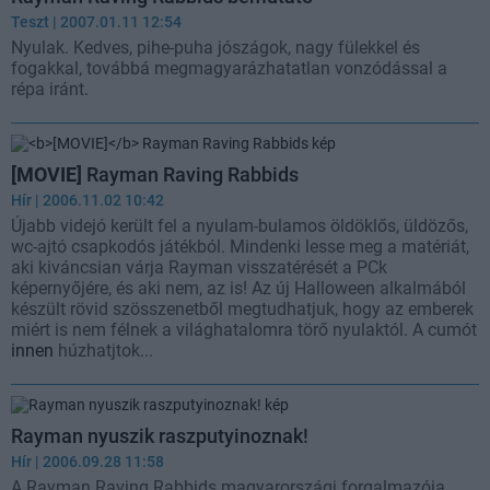
Teszt
| 2007.01.11 12:54
Nyulak. Kedves, pihe-puha jószágok, nagy fülekkel és
fogakkal, továbbá megmagyarázhatatlan vonzódással a
répa iránt.
[MOVIE]
Rayman Raving Rabbids
Hír
| 2006.11.02 10:42
Újabb videjó került fel a nyulam-bulamos öldöklős, üldözős,
wc-ajtó csapkodós játékból. Mindenki lesse meg a matériát,
aki kiváncsian várja Rayman visszatérését a PCk
képernyőjére, és aki nem, az is! Az új Halloween alkalmából
készült rövid szösszenetből megtudhatjuk, hogy az emberek
miért is nem félnek a világhatalomra törő nyulaktól. A cumót
innen
húzhatjtok...
Rayman nyuszik raszputyinoznak!
Hír
| 2006.09.28 11:58
A Rayman Raving Rabbids magyarországi forgalmazója