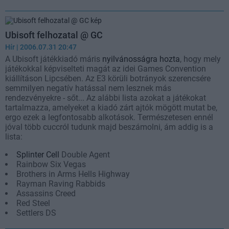
Ubisoft felhozatal @ GC
Hír
| 2006.07.31 20:47
A Ubisoft játékkiadó máris
nyilvánosságra hozta
, hogy mely
játékokkal képviselteti magát az idei Games Convention
kiállításon Lipcsében. Az E3 körüli botrányok szerencsére
semmilyen negatív hatással nem lesznek más
rendezvényekre - sőt... Az alábbi lista azokat a játékokat
tartalmazza, amelyeket a kiadó zárt ajtók mögött mutat be,
ergo ezek a legfontosabb alkotások. Természetesen ennél
jóval több cuccról tudunk majd beszámolni, ám addig is a
lista:
Splinter Cell
Double Agent
Rainbow Six Vegas
Brothers in Arms Hells Highway
Rayman Raving Rabbids
Assassins Creed
Red Steel
Settlers DS