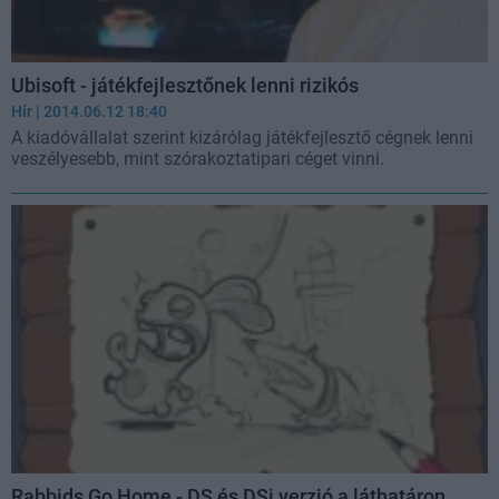
Ubisoft - játékfejlesztőnek lenni rizikós
Hír
| 2014.06.12 18:40
A kiadóvállalat szerint kizárólag játékfejlesztő cégnek lenni
veszélyesebb, mint szórakoztatipari céget vinni.
Rabbids Go Home - DS és DSi verzió a láthatáron