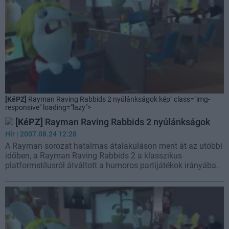
[KéPZ]
Rayman Raving Rabbids 2 nyúlánkságok kép" class="img-
responsive" loading="lazy">
[KéPZ]
Rayman Raving Rabbids 2 nyúlánkságok
Hír
| 2007.08.24 12:28
A Rayman sorozat hatalmas átalakuláson ment át az utóbbi
időben, a Rayman Raving Rabbids 2 a klasszikus
platformstílusról átváltott a humoros partijátékok irányába.