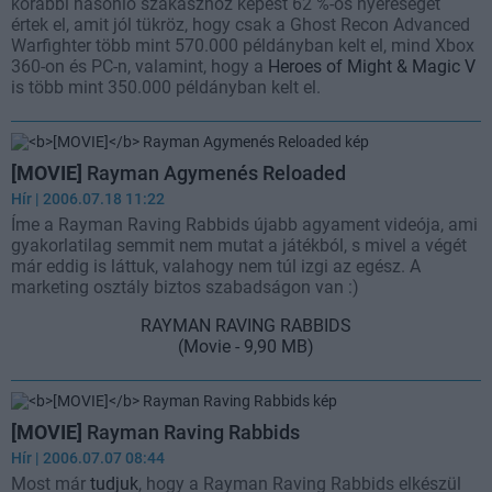
korábbi hasonló szakaszhoz képest 62 %-os nyereséget
értek el, amit jól tükröz, hogy csak a Ghost Recon Advanced
Warfighter több mint 570.000 példányban kelt el, mind Xbox
360-on és PC-n, valamint, hogy a
Heroes of Might & Magic V
is több mint 350.000 példányban kelt el.
[MOVIE]
Rayman Agymenés Reloaded
Hír
| 2006.07.18 11:22
Íme a Rayman Raving Rabbids újabb agyament videója, ami
gyakorlatilag semmit nem mutat a játékból, s mivel a végét
már eddig is láttuk, valahogy nem túl izgi az egész. A
marketing osztály biztos szabadságon van :)
RAYMAN RAVING RABBIDS
(Movie - 9,90 MB)
[MOVIE]
Rayman Raving Rabbids
Hír
| 2006.07.07 08:44
Most már
tudjuk
, hogy a Rayman Raving Rabbids elkészül