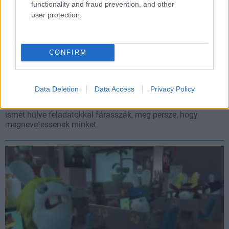
functionality and fraud prevention, and other
user protection.
CONFIRM
[MOVIE]
Rayman Raving Rabbids 2 E3 2007 Trailer kép" class="img-
responsive" loading="lazy">
[MOVIE]
Rayman Raving Rabbids 2 E3 2007 Trailer
Data Deletion
Data Access
Privacy Policy
Hír
| 2007.07.12 02:35
Igen! Ismét eljönnek a nyulak, hogy Rayman barátunkat
ismét hülye feladatokkal fárasszák, meg persze, hogy
megnevetessenek minket.