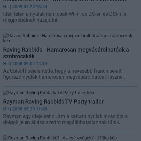
Hír
| 2009.07.22 13:44
Idén télen a nyulak nem csak Wii-n, de DS-en és DSi-n is
megpróbálnak hazajutni.
Raving Rabbids - Hamarosan megvásárolhatóak a
szobrocskák
Hír
| 2008.09.04 14:14
Az Ubisoft bejelentette, hogy a nevesebb franchise-ait
figurázó nyulak hamarosan megvásárolhatóak lesznek
Rayman Raving Rabbids TV Party trailer
Hír
| 2008.05.29 11:40
Rayman egy ideje sehol, ám a kattant nyulak inváziója a
dolgok jelen állása szerint megállíthatatlannak tűnik.