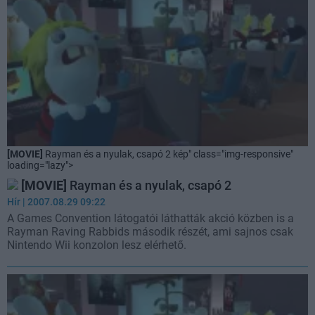
[MOVIE]
Rayman és a nyulak, csapó 2 kép" class="img-responsive"
loading="lazy">
[MOVIE]
Rayman és a nyulak, csapó 2
Hír
| 2007.08.29 09:22
A Games Convention látogatói láthatták akció közben is a
Rayman Raving Rabbids második részét, ami sajnos csak
Nintendo Wii konzolon lesz elérhető.