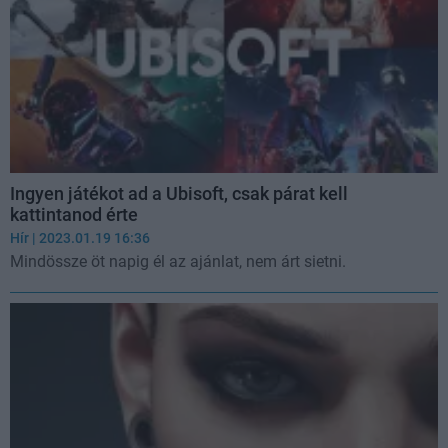
Ingyen játékot ad a Ubisoft, csak párat kell
kattintanod érte
Hír
| 2023.01.19 16:36
Mindössze öt napig él az ajánlat, nem árt sietni.