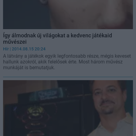
Így álmodnak új világokat a kedvenc játékaid
művészei
Hír
| 2014.08.15 20:24
A látvány a játékok egyik legfontosabb része, mégis keveset
hallunk azokról, akik felelősek érte. Most három művész
munkáját is bemutatjuk.