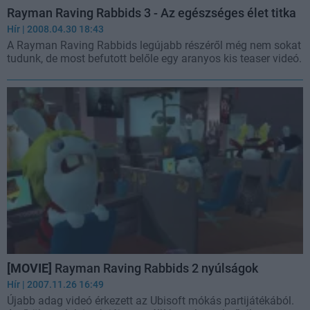
Rayman Raving Rabbids 3 - Az egészséges élet titka
Hír
| 2008.04.30 18:43
A Rayman Raving Rabbids legújabb részéről még nem sokat
tudunk, de most befutott belőle egy aranyos kis teaser videó.
[MOVIE]
Rayman Raving Rabbids 2 nyúlságok
Hír
| 2007.11.26 16:49
Újabb adag videó érkezett az Ubisoft mókás partijátékából.