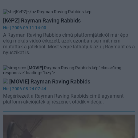
[KéPZ]
Rayman Raving Rabbids
Hír
| 2006.09.11 14:00
A Rayman Raving Rabbids című platformjátékról már épp
elég mókás videó érkezett, azok azonban semmit nem
mutattak a játékból. Most végre láthatjuk az új Raymant és a
nyuszikat is.
[MOVIE]
Rayman Raving Rabbids kép" class="img-
responsive" loading="lazy">
[MOVIE]
Rayman Raving Rabbids
Hír
| 2006.08.24 07:44
Megérkezett a Rayman Raving Rabbids című agyament
platform-akciójáték új részének ötödik videója.