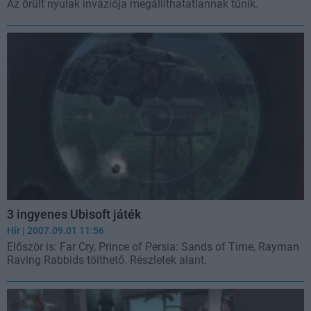
Az őrült nyulak inváziója megállíthatatlannak tűnik.
3 ingyenes Ubisoft játék
Hír
| 2007.09.01 11:56
Először is: Far Cry, Prince of Persia: Sands of Time, Rayman
Raving Rabbids tölthető. Részletek alant.