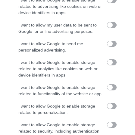
related to advertising like cookies on web or
device identifiers in apps.
I want to allow my user data to be sent to
Google for online advertising purposes.
[KéPZ]
Rayman Raving Rabbids 2 nyúlzápor kép" class="img-
I want to allow Google to send me
responsive" loading="lazy">
personalized advertising.
[KéPZ]
Rayman Raving Rabbids 2 nyúlzápor
I want to allow Google to enable storage
Hír
| 2007.07.13 09:39
related to analytics like cookies on web or
Az őrült nyulak visszatérnek, bár sajnos csak konzolra, ám
aki Rendelkezik egy Nintendo Wii géppel, az nem fog
device identifiers in apps.
unatkozni mellettük!
I want to allow Google to enable storage
related to functionality of the website or app.
I want to allow Google to enable storage
related to personalization.
I want to allow Google to enable storage
related to security, including authentication