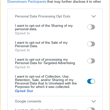
Downstream Participants
that may further disclose it to other
third parties.
Please note that this website/app uses one or more Google
Personal Data Processing Opt Outs
services and may gather and store information including but
not limited to your visit or usage behaviour. You may click to
I want to opt-out of the Sharing of my
personal data.
[MOVIE]
grant or deny consent to Google and its third-party tags to
Rayman Raving Rabbids 2 E3 marháskodás kép" class="img-
Opted In
responsive" loading="lazy">
use your data for below specified purposes in below Google
consent section.
[MOVIE]
Rayman Raving Rabbids 2 E3
I want to opt-out of the Sale of my
Personal Data.
marháskodás
Opted In
Hír
| 2007.07.14 21:10
Az E3-nak ugyan vége, de még most is kísért, így ennek
I want to opt-out of processing my
köszönhetően egy újabb videó érkezett, ezúttal a Rayman
Personal Data for Targeted Advertising.
Opted In
Raving Rabbids 2-ből. A nap folyamán még egy pár új E3-as
anyag érkezni fog.
I want to opt-out of Collection, Use,
Retention, Sale, and/or Sharing of my
Personal Data that Is Unrelated with the
Purposes for which it was collected.
Opted Out
Google consents
I want to allow Google to enable storage