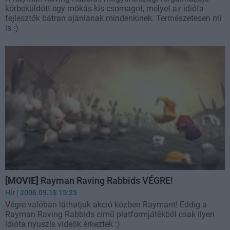
körbeküldött egy mókás kis csomagot, melyet az idióta
fejlesztők bátran ajánlanak mindenkinek. Természetesen mi
is :)
[MOVIE]
Rayman Raving Rabbids VÉGRE!
Hír
| 2006.09.18 15:25
Végre valóban láthatjuk akció közben Raymant! Eddig a
Rayman Raving Rabbids című platformjátékból csak ilyen
idióta nyuszis videók érkeztek :)