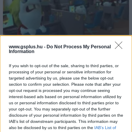
www.gsplus.hu -
Do Not Process My Personal
[PODCAST]
Rayman Raving Rabbids 2 kép" class="img-responsive"
Information
loading="lazy">
[PODCAST]
Rayman Raving Rabbids 2
If you wish to opt-out of the sale, sharing to third parties, or
Hír
| 2007.08.23 13:02
processing of your personal or sensitive information for
Gyu volt olyan szerencsés, és kipróbálhatta a Rayman
targeted advertising by us, please use the below opt-out
Raving Rabbids 2-t, élményeit pedig el is mondja Nektek.
section to confirm your selection. Please note that after your
opt-out request is processed you may continue seeing
interest-based ads based on personal information utilized by
us or personal information disclosed to third parties prior to
your opt-out. You may separately opt-out of the further
disclosure of your personal information by third parties on the
IAB’s list of downstream participants. This information may
also be disclosed by us to third parties on the
IAB’s List of