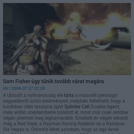
Sam Fisher úgy tűnik tovább várat magára
Hír
| 2006.07.27 22:28
A Ubisoft a nyílvánosság elé
tárta
a második pénzügyi
negyedévről szóló eredményeit, melyben fellelhető, hogy a
korábban idén tavaszra ígért
Splinter Cell
Double Agent,
mely előbb szeptemberre tolódott el, most már csak október
végén jelenhet meg leghamarább. Emellett év végén érkezik
még a Red Steel, a Rayman Raving Rabbids és a Rainbow
Six Vegas is. Örömhír lehet azonban, hogy az egy évvel