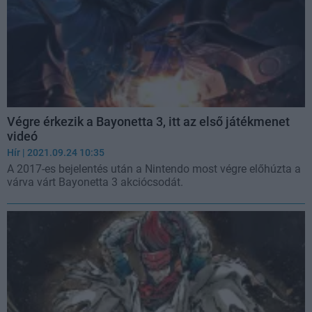
Végre érkezik a Bayonetta 3, itt az első játékmenet
videó
Hír
| 2021.09.24 10:35
A 2017-es bejelentés után a Nintendo most végre előhúzta a
várva várt Bayonetta 3 akciócsodát.