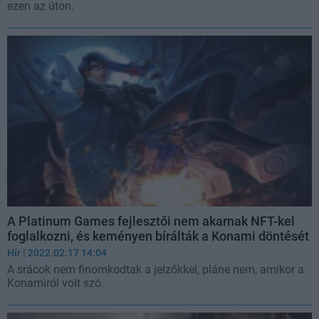
ezen az úton.
A Platinum Games fejlesztői nem akarnak NFT-kel
foglalkozni, és keményen bírálták a Konami döntését
Hír
| 2022.02.17 14:04
A srácok nem finomkodtak a jelzőkkel, pláne nem, amikor a
Konamiról volt szó.