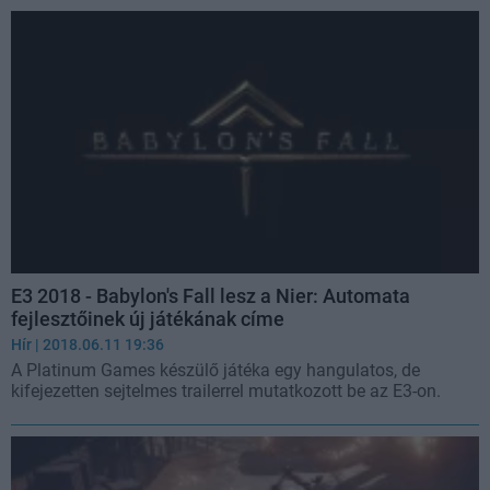
E3 2018 - Babylon's Fall lesz a Nier: Automata
fejlesztőinek új játékának címe
Hír
| 2018.06.11 19:36
A Platinum Games készülő játéka egy hangulatos, de
kifejezetten sejtelmes trailerrel mutatkozott be az E3-on.