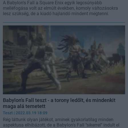
A Babylon's Fall a Square Enix egyik legcsúnyább
melléfogása volt az elmúlt években, komoly változásokra
lesz szükség, de a kiadó hajlandó mindent megtenni.
Babylon's Fall teszt - a torony ledőlt, és mindenkit
maga alá temetett
Teszt
| 2022.03.19 18:09
Rég láttunk olyan játékot, aminek gyakorlatilag minden
aspektusa elhibázott, de a Babylon's Fall "sikerrel" indult el