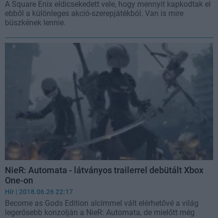
A Square Enix eldicsekedett vele, hogy mennyit kapkodtak el
ebből a különleges akció-szerepjátékból. Van is mire
büszkének lennie.
NieR: Automata - látványos trailerrel debütált Xbox
One-on
Hír
| 2018.06.26 22:17
Become as Gods Edition alcímmel vált elérhetővé a világ
legerősebb konzolján a NieR: Automata, de mielőtt még