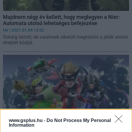
Majdnem négy év kellett, hogy meglegyen a Nier:
Automata utolsó lehetséges befejezése
Hír
| 2021.01.04 13:02
Sokáig tartott, de valakinek sikerült megtalálni a játék utolsó
elrejtett kódját.
www.gsplus.hu -
Do Not Process My Personal
Information
Rég nem volt már videojáték Kickstarter kampánya