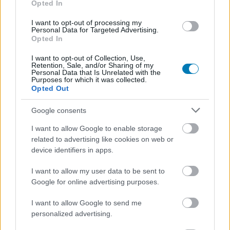
Beigazolódtak a pletykák, tényleg készül a The Wonderful
Opted In
101 újrakevert verziója. Röviddel a Kickstarter kampány
indulása után már össze is gyűlt a szükséges pénzalap.
I want to opt-out of processing my
Personal Data for Targeted Advertising.
Opted In
I want to opt-out of Collection, Use,
Retention, Sale, and/or Sharing of my
Personal Data that Is Unrelated with the
Purposes for which it was collected.
Opted Out
Google consents
I want to allow Google to enable storage
related to advertising like cookies on web or
device identifiers in apps.
I want to allow my user data to be sent to
Astral Chain teszt - fényesebb a kardnál a lánc
Google for online advertising purposes.
Teszt
| 2019.09.30 15:22
A külső nézetes akciójátékok mesterei a jövőbe kalauzolnak
I want to allow Google to send me
el minket legújabb címükben és bár hozzák az elvárt
personalized advertising.
színvonalat, nem ez lesz a karrierjük legjobbja.