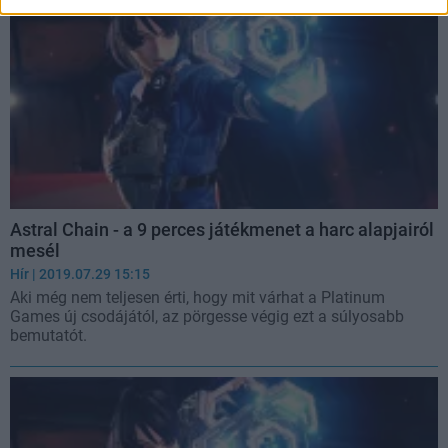
Astral Chain - a 9 perces játékmenet a harc alapjairól
mesél
Hír
| 2019.07.29 15:15
Aki még nem teljesen érti, hogy mit várhat a Platinum
Games új csodájától, az pörgesse végig ezt a súlyosabb
bemutatót.