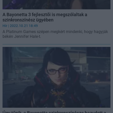
A Bayonetta 3 fejlesztői is megszólaltak a
szinkronszínész ügyében
Hír
| 2022.10.21 18:49
A Platinum Games szépen megkért mindenki, hogy hagyják
békén Jennifer Hale-t.
Úgy tűnik, a Bayonetta szinkronszínésze hazudott a