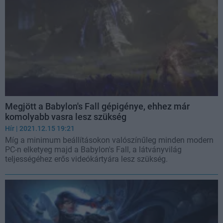
Megjött a Babylon's Fall gépigénye, ehhez már
komolyabb vasra lesz szükség
Hír
| 2021.12.15 19:21
Míg a minimum beállításokon valószínűleg minden modern
PC-n elketyeg majd a Babylon's Fall, a látványvilág
teljességéhez erős videókártyára lesz szükség.