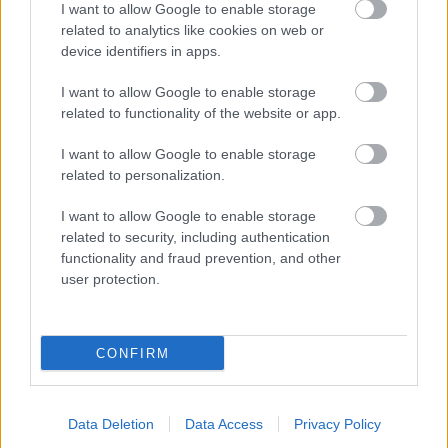
I want to allow Google to enable storage
related to analytics like cookies on web or
device identifiers in apps.
I want to allow Google to enable storage
related to functionality of the website or app.
I want to allow Google to enable storage
related to personalization.
I want to allow Google to enable storage
related to security, including authentication
functionality and fraud prevention, and other
user protection.
Astral Chain - még egy utolsó trailert kapott
megjelenés előtt
Hír
| 2019.08.27 19:25
CONFIRM
A játékmenetből, a harcrendszerből és a sztoriból is
láthattunk egy kis ízelítőt.
Data Deletion
Data Access
Privacy Policy