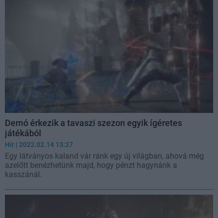
Demó érkezik a tavaszi szezon egyik ígéretes
játékából
Hír
| 2022.02.14 13:27
Egy látványos kaland vár ránk egy új világban, ahová még
azelőtt benézhetünk majd, hogy pénzt hagynánk a
kasszánál.