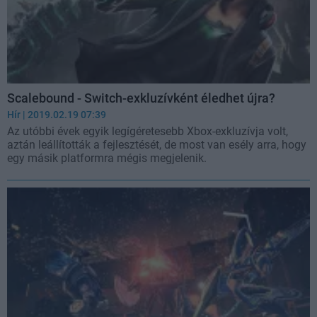
Scalebound - Switch-exkluzívként éledhet újra?
Hír
| 2019.02.19 07:39
Az utóbbi évek egyik legígéretesebb Xbox-exkluzívja volt,
aztán leállították a fejlesztését, de most van esély arra, hogy
egy másik platformra mégis megjelenik.