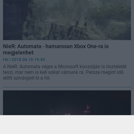
NieR: Automata - hamarosan Xbox One-ra is
megjelenhet
Hír
| 2018.06.10 19:45
A NieR: Automata végre a Microsoft konzolján is tiszteletét
teszi, már nem is kell sokat várnunk rá. Persze megint idő
előtt szivárgott ki a hír.