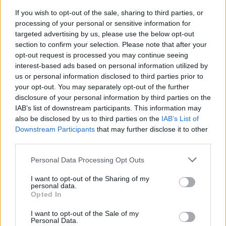
ennyire sikeres, pedig nem is a pénz miatt indították
If you wish to opt-out of the sale, sharing to third parties, or
Hír
| 2020.03.09 13:41
processing of your personal or sensitive information for
A The Wonderful 101 újrakiadása azért összeszedett
targeted advertising by us, please use the below opt-out
magának 2,23 millió dollárt a Kickstarteren, és még egy kis
section to confirm your selection. Please note that after your
aprót streames adományok formájában.
opt-out request is processed you may continue seeing
interest-based ads based on personal information utilized by
us or personal information disclosed to third parties prior to
your opt-out. You may separately opt-out of the further
disclosure of your personal information by third parties on the
IAB’s list of downstream participants. This information may
also be disclosed by us to third parties on the
IAB’s List of
Downstream Participants
that may further disclose it to other
third parties.
Please note that this website/app uses one or more Google
Personal Data Processing Opt Outs
services and may gather and store information including but
not limited to your visit or usage behaviour. You may click to
I want to opt-out of the Sharing of my
personal data.
grant or deny consent to Google and its third-party tags to
Opted In
use your data for below specified purposes in below Google
PC-re is jön a The Wonderful 101: Remastered
consent section.
I want to opt-out of the Sale of my
Hír
| 2020.02.04 12:00
Personal Data.