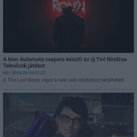
A Nier Automata csapata készíti az új Tini Nindzsa
Teknőcök játékot
Hír
| 2026.06.06 01:27
A The Last Ronin végre a neki való stúdióhoz kerülhetett.