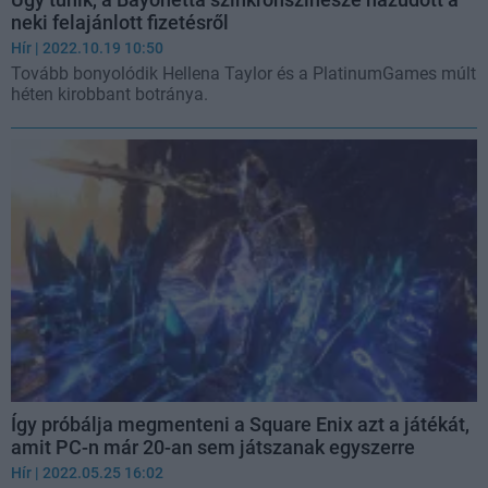
neki felajánlott fizetésről
Hír
| 2022.10.19 10:50
Tovább bonyolódik Hellena Taylor és a PlatinumGames múlt
héten kirobbant botránya.
Így próbálja megmenteni a Square Enix azt a játékát,
amit PC-n már 20-an sem játszanak egyszerre
Hír
| 2022.05.25 16:02