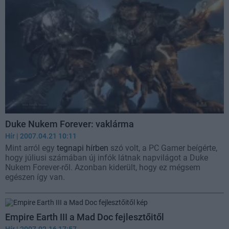
Duke Nukem Forever: vaklárma
Hír
| 2007.04.21 10:11
Mint arról egy
tegnapi hírben
szó volt, a PC Gamer beígérte,
hogy júliusi számában új infók látnak napvilágot a Duke
Nukem Forever-ről. Azonban kiderült, hogy ez mégsem
egészen így van.
Empire Earth III a Mad Doc fejlesztőitől
Hír
| 2007.02.16 17:57