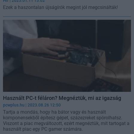
Hír
| 2025.01.11 13:02
Ezek a haszontalan újságírók megint jól megcsinálták!
Használt PC-t féláron? Megnéztük, mi az igazság
pcwplus.hu
| 2023.08.26 12:50
Tartja a mondás, hogy ha bátor vagy és használt
komponensekből építesz gépet, százezreket spórolhatsz.
Viszont a piac megváltozott, ezért megnéztük, mit tartogat a
használt piac egy PC gamer számára.