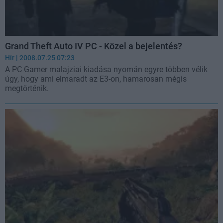
Grand Theft Auto IV PC - Közel a bejelentés?
Hír
| 2008.07.25 07:23
A PC Gamer malajziai kiadása nyomán egyre többen vélik
úgy, hogy ami elmaradt az E3-on, hamarosan mégis
megtörténik.