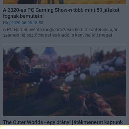
A 2020-as PC Gaming Show-n több mint 50 játékot
fognak bemutatni
Hír
| 2020.06.08 18:50
A PC Gamer évente megrendezésre kerülő konferenciáján
számos fejlesztőcsapat és kiadó is képviselteti magát.
The Outer Worlds - egy órányi játékmenetet kaptunk
az Obsidian RPG-jéből