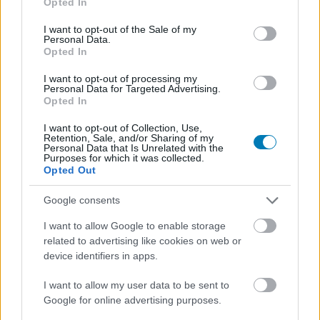
gamereknek, a virtuális valósághoz.
Opted In
use your data for below specified purposes in below Google
consent section.
I want to opt-out of the Sale of my
Personal Data.
Opted In
I want to opt-out of processing my
Personal Data for Targeted Advertising.
Opted In
I want to opt-out of Collection, Use,
Retention, Sale, and/or Sharing of my
Personal Data that Is Unrelated with the
Purposes for which it was collected.
Opted Out
Google consents
PC-s vagy konzolos? Mindenhez van monitor!
I want to allow Google to enable storage
pcwplus.hu
| 2018.06.13 15:00
related to advertising like cookies on web or
A PC Master Race már a 21:9-en is túllépett, de a
device identifiers in apps.
konzolosoknak sem kell többé input laggal küzdeniük:
mindenkinek találtunk új monitort a Computexen.
I want to allow my user data to be sent to
Google for online advertising purposes.