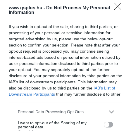
Hír
| 2019.08.03 20:48
www.gsplus.hu -
Do Not Process My Personal
Information
A PC Gamer jóvoltából most egy meglehetősen súlyos
betekintést kapunk az októberben megjelenő The Outer
World élményébe.
If you wish to opt-out of the sale, sharing to third parties, or
processing of your personal or sensitive information for
targeted advertising by us, please use the below opt-out
section to confirm your selection. Please note that after your
opt-out request is processed you may continue seeing
interest-based ads based on personal information utilized by
us or personal information disclosed to third parties prior to
your opt-out. You may separately opt-out of the further
disclosure of your personal information by third parties on the
IAB’s list of downstream participants. This information may
also be disclosed by us to third parties on the
IAB’s List of
Downstream Participants
that may further disclose it to other
third parties.
Please note that this website/app uses one or more Google
Personal Data Processing Opt Outs
Itt a Zotac következő hátizsák-PC-je
services and may gather and store information including but
pcwplus.hu
| 2018.11.10 11:00
not limited to your visit or usage behaviour. You may click to
I want to opt-out of the Sharing of my
Megérkezett a Zotac VR GO 2.0, egy hátizsák-PC
personal data.
grant or deny consent to Google and its third-party tags to