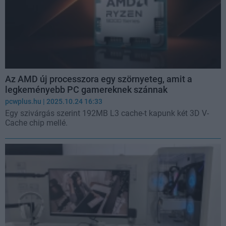
Az AMD új processzora egy szörnyeteg, amit a
legkeményebb PC gamereknek szánnak
pcwplus.hu
| 2025.10.24 16:33
Egy szivárgás szerint 192MB L3 cache-t kapunk két 3D V-
Cache chip mellé.