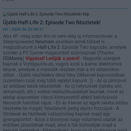
Újabb Half-Life 2: Episode Two Részletek!
Hír
| 2006.06.20 08:31
Alyx él! - még szép! Ám ez nem elég új információnak: a
Steampowered
fórumain
azonban ennél többet is
megtudhatunk a
Half-Life 2
: Episode Two kapcsán, amelyek
szintén a PC Gamer magazinból származnak (Thanks
GGMania
)
Vigyázat! Lelőjük a poént!
- Nagyobb szerepet
kapnak a Vortigaunts-ok, vagyis azok a barna, elektromos
lények, amelyek a második részben már a mi oldalunkon
álltak. - Újabb részletekre derül fény GMannel kapcsolatban
(szerintem csak még több rejtélyt kapunk :)) - Az új járművet
az erdőben lakók készítették - Az új helyszínek (rakéta siló,
aknamező, stb.) sokkal realisztikusabbak lesznek, mivel az
eddigi alapvetően városi környezettől eltérő befolyásoló
tényezők hatottak rájuk. - Eli és Kleiner az egyik rakéta silóba
fészkelte be magát, feladatunk pedig eljutni hozzájuk - A
Striderek és Hunterek valószínűleg kapnak majd egy
gyengepontot - Azok a bizonyos nagy volumenű csaták az
erdőben játszódnak majd, ahol a fák biztosítják majd a
legjobb fedezéket - Elképzelhető, hogy az új multiplayer mód