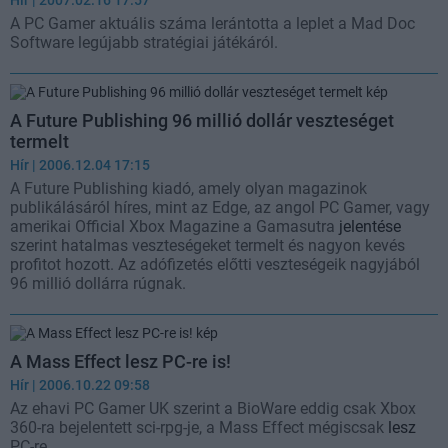
A PC Gamer aktuális száma lerántotta a leplet a Mad Doc
Software legújabb stratégiai játékáról.
A Future Publishing 96 millió dollár veszteséget
termelt
Hír
| 2006.12.04 17:15
A Future Publishing kiadó, amely olyan magazinok
publikálásáról híres, mint az Edge, az angol PC Gamer, vagy
amerikai Official Xbox Magazine a Gamasutra
jelentése
szerint hatalmas veszteségeket termelt és nagyon kevés
profitot hozott. Az adófizetés előtti veszteségeik nagyjából
96 millió dollárra rúgnak.
A Mass Effect lesz PC-re is!
Hír
| 2006.10.22 09:58
Az ehavi PC Gamer UK szerint a BioWare eddig csak Xbox
360-ra bejelentett sci-rpg-je, a Mass Effect mégiscsak
lesz
PC-re.