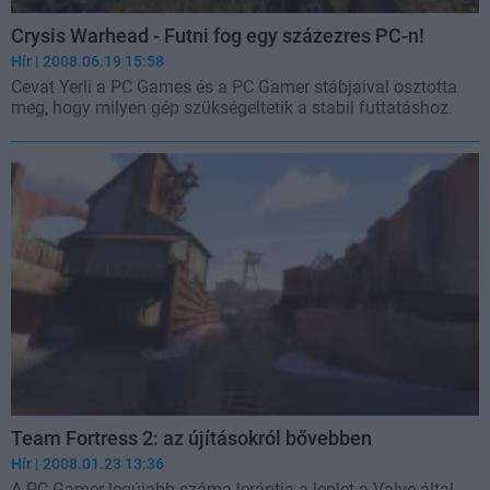
Crysis Warhead - Futni fog egy százezres PC-n!
Hír
| 2008.06.19 15:58
Cevat Yerli a PC Games és a PC Gamer stábjaival osztotta
meg, hogy milyen gép szükségeltetik a stabil futtatáshoz.
Team Fortress 2: az újításokról bővebben
Hír
| 2008.01.23 13:36
A PC Gamer legújabb száma lerántja a leplet a Valve által