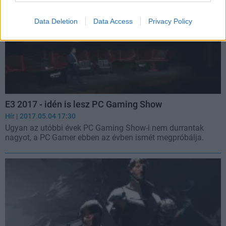
Data Deletion
Data Access
Privacy Policy
E3 2017 - idén is lesz PC Gaming Show
Hír
| 2017.05.04 17:30
Ugyan az utóbbi évek PC Gaming Show-i nem durrantak
nagyot, a PC Gamer ebben az évben ismét megpróbálja.