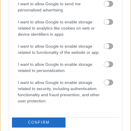
I want to allow Google to send me
personalized advertising.
I want to allow Google to enable storage
related to analytics like cookies on web or
device identifiers in apps.
I want to allow Google to enable storage
related to functionality of the website or app.
I want to allow Google to enable storage
related to personalization.
E3 2017 - Battlegrounds és Xbox is lesz a PC Gaming
Show-n
I want to allow Google to enable storage
Hír
| 2017.05.18 10:03
related to security, including authentication
Újabb részletek derültek ki arról, hogy milyen játékokkal
functionality and fraud prevention, and other
erősít majd a PC Gaming Show, sőt az Xbox sem fog
user protection.
távolmaradni a bulitól.
CONFIRM