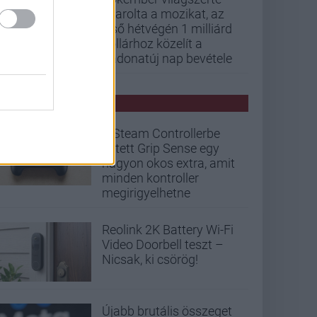
letarolta a mozikat, az
első hétvégén 1 milliárd
dollárhoz közelít a
Vadonatúj nap bevétele
PCW HÍREK
A Steam Controllerbe
rejtett Grip Sense egy
nagyon okos extra, amit
minden kontroller
megirigyelhetne
Reolink 2K Battery Wi-Fi
Video Doorbell teszt –
Nicsak, ki csörög!
Újabb brutális összeget