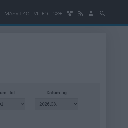
MÁSVILÁG
VIDEÓ
GS+
um -tól
Dátum -ig