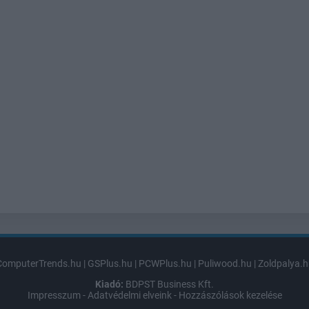
ComputerTrends.hu
|
GSPlus.hu
|
PCWPlus.hu
|
Puliwood.hu
|
Zoldpalya.h
Kiadó:
BDPST Business Kft.
Impresszum
-
Adatvédelmi elveink
-
Hozzászólások kezelése