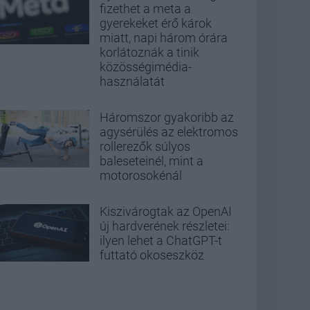
fizethet a meta a
gyerekeket érő károk
miatt, napi három órára
korlátoznák a tinik
közösségimédia-
használatát
Háromszor gyakoribb az
agysérülés az elektromos
rollerezők súlyos
baleseteinél, mint a
motorosokénál
Kiszivárogtak az OpenAI
új hardverének részletei:
ilyen lehet a ChatGPT-t
futtató okoseszköz