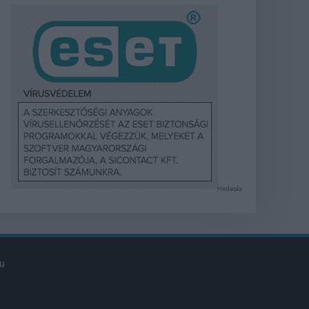
Hirdetés
u