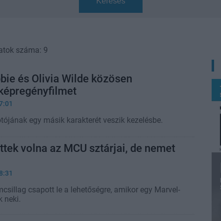
Keresés
atok száma: 9
ie és Olivia Wilde közösen
képregényfilmet
7:01
tójának egy másik karakterét veszik kezelésbe.
ettek volna az MCU sztárjai, de nemet
8:31
csillag csapott le a lehetőségre, amikor egy Marvel-
k neki.