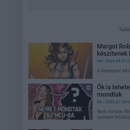
Talál
Margot Robb
készítenek 
Hír
| 2024.04.07 0
A Deadpool alko
Ők is lehet
mondtak
Hír
| 2023.07.30 0
Nem minden film
szerepet kínálta