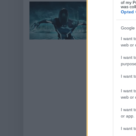
of my P
Tron 3 - a D
was col
Opted 
Hír
| 2015.05.31 1
A Disney - való
Google 
kívánja folytatn
miatt sajnálatos
I want t
web or d
I want t
purpose
I want 
I want t
web or d
I want t
or app.
I want t