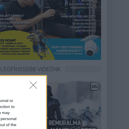
LEGFRISSEBB VIDEÓNK
sonal or
ection to
ou may
 personal
out of the