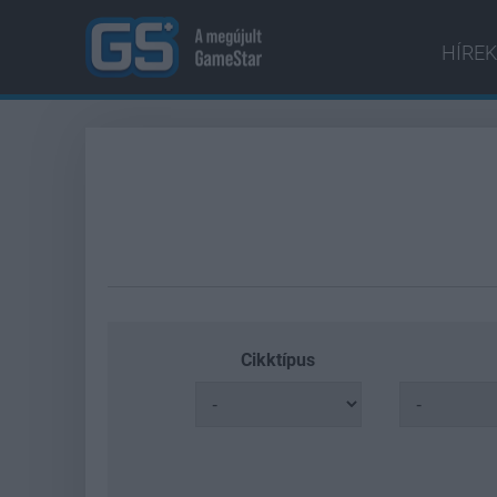
HÍREK
Cikktípus