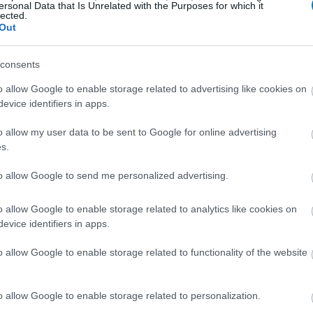
ersonal Data that Is Unrelated with the Purposes for which it
isney állítólag kukázta
lected.
Out
5:37
színűleg a Holnapolisz bukása miatt - mégsem
consents
i a Tron-t, ami leginkább egy leendő Daft Punk album
 döntés.
o allow Google to enable storage related to advertising like cookies on
evice identifiers in apps.
o allow my user data to be sent to Google for online advertising
s.
to allow Google to send me personalized advertising.
o allow Google to enable storage related to analytics like cookies on
evice identifiers in apps.
o allow Google to enable storage related to functionality of the website
o allow Google to enable storage related to personalization.