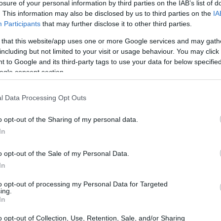
e Marvel filmet rendez a Sonynak,
losure of your personal information by third parties on the IAB’s list of
. This information may also be disclosed by us to third parties on the
IA
g egy Póknő moziról van szó
Participants
that may further disclose it to other third parties.
9:45
 that this website/app uses one or more Google services and may gath
Morbius után is vannak tervei Pókember népes
including but not limited to your visit or usage behaviour. You may click 
 Sonynak.
 to Google and its third-party tags to use your data for below specifi
ogle consent section.
- Kritika
9.05.30 20:10
l Data Processing Opt Outs
dezői debütálása az év legbulibb filmje.
o opt-out of the Sharing of my personal data.
In
emier előtt az Éretlenségit!
o opt-out of the Sale of my Personal Data.
In
9.05.23 12:00
to opt-out of processing my Personal Data for Targeted
ing.
megtudni, hogy Olivia Wilde hogyan funkcionál egy
In
dezőjeként, akkor itt a megfelelő alkalom!
o opt-out of Collection, Use, Retention, Sale, and/or Sharing