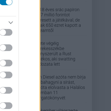
A 18 éves srác papíron
437 millió forintot
keresett a játékával, de
csak 650 ezret kapott a
Steamtől
Élete végéig
kerekesszékbe
kényszerült a Rust
játékos, aki swatting
áldozata lett
Vin Diesel azóta nem bírja
abbahagyni a sírást,
mióta elolvasta a Halálos
iramban 11
forgatókönyvét
Pókember világszerte