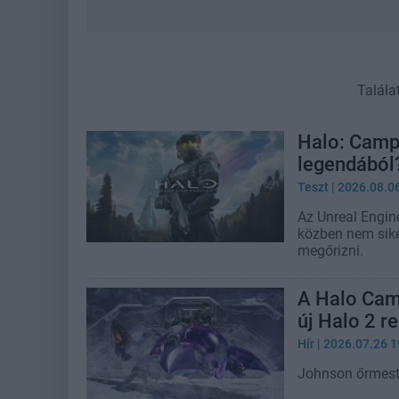
Talála
Halo: Camp
legendából
Teszt
| 2026.08.0
Az Unreal Engine
közben nem sike
megőrizni.
A Halo Camp
új Halo 2 r
Hír
| 2026.07.26 1
Johnson őrmeste