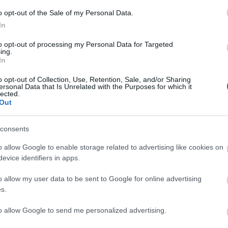
ököt a Halo széria ikonikus főhősének Master
o opt-out of the Sale of my Personal Data.
éljában ábrázoló mesterséges intelligenciás kép
In
t a közösségi médiában.
to opt-out of processing my Personal Data for Targeted
ing.
t, hogy melyik stúdió dolgozik a Halo:
In
lved remake-en
o opt-out of Collection, Use, Retention, Sale, and/or Sharing
9:02
ersonal Data that Is Unrelated with the Purposes for which it
lected.
esülések, jó kezekbe került Master Chief legendás
Out
consents
Steam őszi vására, vigyázzatok a
o allow Google to enable storage related to advertising like cookies on
evice identifiers in apps.
2:34
o allow my user data to be sent to Google for online advertising
 2 euróért? Master Chief Collection 10-ért? Hogwarts
inden van itt, amit csak akarsz.
s.
to allow Google to send me personalized advertising.
emutatkozhat a következő Halo