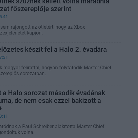
fnek szűznek kellett volna maradnia
zat főszereplője szerint
5:41
sem rajongott az ötletért, hogy az Xbox
zexjelenetet kapjon.
lőzetes készít fel a Halo 2. évadára
7:31
 magyar felirattal, hogyan folytatódik Master Chief
szereplős sorozatban.
t a Halo sorozat második évadának
ma, de nem csak ezzel bakizott a
+
3:11
tódnak a Paul Schreiber alakította Master Chief
gondoltuk volna.