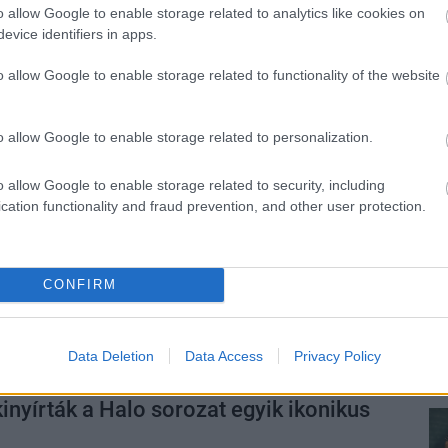
4:10
o allow Google to enable storage related to analytics like cookies on
evice identifiers in apps.
rtesülései szerint több projekt belső tesztelése is
n.
o allow Google to enable storage related to functionality of the website
elkaszálták a Halo sorozatot
o allow Google to enable storage related to personalization.
6:36
éget ér az élőszereplős feldolgozás, nem
o allow Google to enable storage related to security, including
vább Master Chief kalandjai.
cation functionality and fraud prevention, and other user protection.
d kritika – a Spartan nem hal meg?
1:17
CONFIRM
ef életben van, a remény is pislákol, hogy győzhet a
het a Halo sorozat. A második évaddal tettek is egy
k ebbe az irányba.
Data Deletion
Data Access
Privacy Policy
kinyírták a Halo sorozat egyik ikonikus