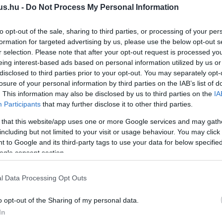
us.hu -
Do Not Process My Personal Information
ilvánosan határolódott el az iráni csapásokat
eótól.
to opt-out of the sale, sharing to third parties, or processing of your per
formation for targeted advertising by us, please use the below opt-out s
f hangja sem szerette a Halo 5
r selection. Please note that after your opt-out request is processed y
ő kampányát
eing interest-based ads based on personal information utilized by us or
disclosed to third parties prior to your opt-out. You may separately opt-
2:29
losure of your personal information by third parties on the IAB’s list of
t a reklámok eltávolították a karaktert önmagától.
. This information may also be disclosed by us to third parties on the
IA
Participants
that may further disclose it to other third parties.
oroz az Egyesült Államok
 that this website/app uses one or more Google services and may gath
ági Minisztériuma
including but not limited to your visit or usage behaviour. You may click 
 to Google and its third-party tags to use your data for below specifi
0:54
ogle consent section.
zzé váltak a videójátékok a Fehér Ház kezében.
l Data Processing Opt Outs
p Master Chief páncéljában ünnepli,
o opt-out of the Sharing of my personal data.
olháborúkban is békét teremtett
In
9:02