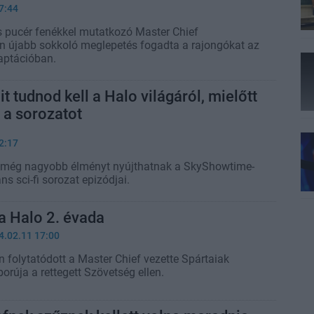
7:44
és pucér fenékkel mutatkozó Master Chief
án újabb sokkoló meglepetés fogadta a rajongókat az
aptációban.
t tudnod kell a Halo világáról, mielőtt
a sorozatot
2:17
 még nagyobb élményt nyújthatnak a SkyShowtime-
ns sci-fi sorozat epizódjai.
 a Halo 2. évada
4.02.11 17:00
folytatódott a Master Chief vezette Spártaiak
orúja a rettegett Szövetség ellen.