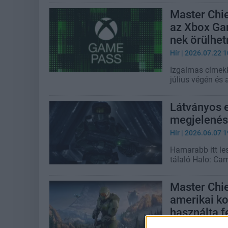
Master Chie
az Xbox Ga
nek örülhet
Hír
| 2026.07.22 1
Izgalmas címek
július végén és 
Látványos e
megjelenés
Hír
| 2026.06.07 1
Hamarabb itt le
tálaló Halo: Ca
Master Chie
amerikai k
használta fe
Hír
| 2026.03.11 1