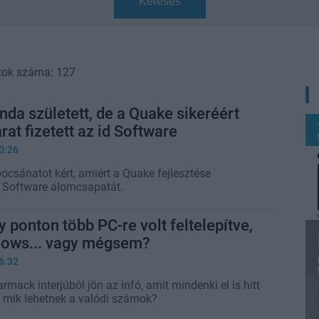
Keresés
tok száma: 127
nda született, de a Quake sikeréért
rat fizetett az id Software
0:26
csánatot kért, amiért a Quake fejlesztése
id Software álomcsapatát.
ponton több PC-re volt feltelepítve,
dows... vagy mégsem?
6:32
rmack interjúból jön az infó, amit mindenki el is hitt
e mik lehetnek a valódi számok?