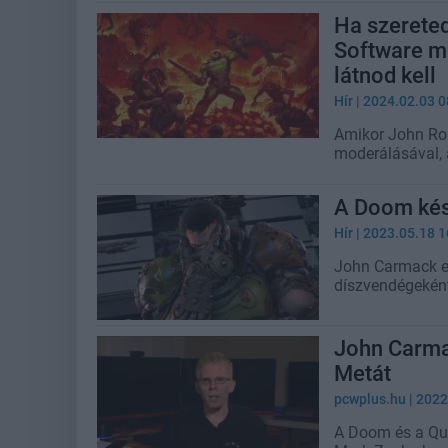
Ha szereted
Software mu
látnod kell
Hír
| 2024.02.03 0
Amikor John Ro
moderálásával,
A Doom kész
Hír
| 2023.05.18 1
John Carmack eg
díszvendégeként
John Carmac
Metát
pcwplus.hu
| 2022
A Doom és a Qu