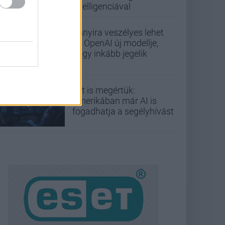
intelligenciával
Annyira veszélyes lehet
az OpenAI új modellje,
hogy inkább jegelik
Ezt is megértük:
Amerikában már AI is
fogadhatja a segélyhívást