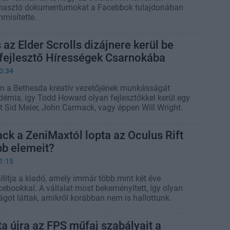
ámasztó dokumentumokat a Facebbok tulajdonában
misítette.
 az Elder Scrolls dizájnere kerül be
kfejlesztő Hírességek Csarnokába
0:34
n a Bethesda kreatív vezetőjének munkásságát
démia, így Todd Howard olyan fejlesztőkkel kerül egy
t Sid Meier, John Carmack, vagy éppen Will Wright.
k a ZeniMaxtól lopta az Oculus Rift
bb elemeit?
1:15
llítja a kiadó, amely immár több mint két éve
ebookkal. A vállalat most bekeményített, így olyan
ágot láttak, amikről korábban nem is hallottunk.
ta újra az FPS műfaj szabályait a