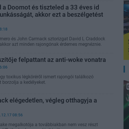
 a Doomot és tiszteled a 33 éves id
nkásságát, akkor ezt a beszélgetést
8:18
mero és John Carmack sztorizgat David L Craddock
 akkor azt minden rajongónak érdemes megnéznie.
ítője felpattant az anti-woke vonatra
6:06
y toxikus légköréről ismert rajongói találkozó
 borzolja a kedélyeket.
k elégedetlen, végleg otthagyja a
.12.17 08:56
ake megalkotója a továbbiakban nem vesz részt