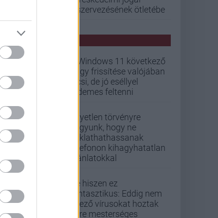
kiszervezésének ötletébe
PCW HÍREK
A Windows 11 következő
nagy frissítése valójában
kicsi, de jó eséllyel
érdemes feltenni
Egyetlen törvényre
vagyunk, hogy ne
zaklathathassanak
telefonon kihagyhatatlan
ajánlatokkal
De hiszen ez
fantasztikus: Eddig nem
létező vírusokat hoztak
létre mesterséges