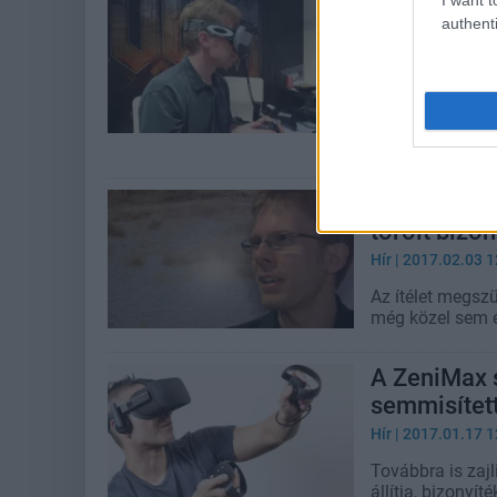
Most éppen
authenti
Zenimaxot
Hír
| 2017.03.10 1
Újabb fejlemény
vitában, ezútta
bepótolni. Isten
Oculus-per:
törölt bizo
Hír
| 2017.02.03 1
Az ítélet megszü
még közel sem é
A ZeniMax s
semmisítet
Hír
| 2017.01.17 1
Továbbra is zaj
állítja, bizonyí