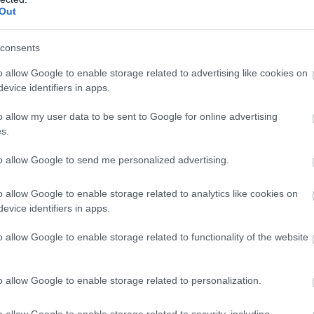
Out
8:20
i programozó most egy pénzzel kitömött kispárnán
consents
egész sztorinak igazából még így sincs vége.
o allow Google to enable storage related to advertising like cookies on
evice identifiers in apps.
emmák elé helyez a Doom egyik
o allow my user data to be sent to Google for online advertising
s.
1:18
r olyannal, amikor egy játékban filozófikus
to allow Google to send me personalized advertising.
egetnek, de ez most valami egészen más. Valami
.
o allow Google to enable storage related to analytics like cookies on
evice identifiers in apps.
ki találta fel a multiplayer mapokat?
o allow Google to enable storage related to functionality of the website
9:10
fejlesztői vitáztak egy kicsit arról, hogy honnan
jezetten online játékra szabott map ötlete.
o allow Google to enable storage related to personalization.
o allow Google to enable storage related to security, including