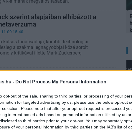
g VR-álmának megvalósításában.
E
k szerint alapjaiban elhibázott a
metaverzuma
.11.09 15:40
ő külsős tanácsadója, korábbi technológiai
llesleg a szakma legnagyobbjai közé sorolt
 komoly kritikával illette Mark Zuckerberg
k szerint így kellene szembeszállni
ya- és konzolnyerészkedőkkel
us.hu -
Do Not Process My Personal Information
.02.21 12:00
to opt-out of the sale, sharing to third parties, or processing of your per
árulhatunk, hogy nem egy BFG-vel.
formation for targeted advertising by us, please use the below opt-out s
r selection. Please note that after your opt-out request is processed y
eing interest-based ads based on personal information utilized by us or
k visszatértét is jelentheti a
disclosed to third parties prior to your opt-out. You may separately opt-
elvásárlása?
losure of your personal information by third parties on the IAB’s list of
8:10