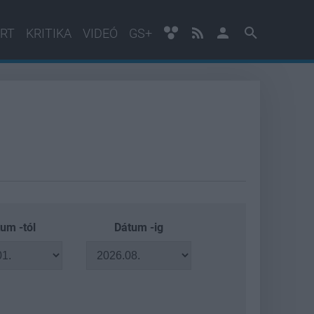
RT
KRITIKA
VIDEÓ
GS+
um -tól
Dátum -ig