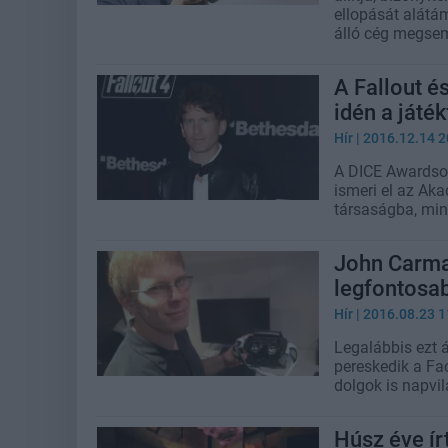
ellopását alát
álló cég megsem
A Fallout és
idén a játé
Hír
| 2016.12.14 2
A DICE Awardso
ismeri el az Aka
társaságba, min
John Carmac
legfontosa
Hír
| 2016.08.23 1
Legalábbis ezt á
pereskedik a Fac
dolgok is napvil
Húsz éve ír