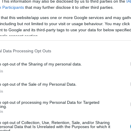
. This information may also be disclosed by us to third parties on the
IA
Participants
that may further disclose it to other third parties.
kfejlesztő meglehetősen rossz körülmények között
ftware-től, de a tulajdonosváltás talán új lehetőséget
 that this website/app uses one or more Google services and may gath
átékok piacán.
including but not limited to your visit or usage behaviour. You may click 
 to Google and its third-party tags to use your data for below specifi
ma megkapja a legrangosabb BAFTA-
ogle consent section.
7:18
l Data Processing Opt Outs
rábban olyan játékipari legendáknak ítélték oda,
o opt-out of the Sharing of my personal data.
ack, Gabe Newell vagy Peter Molyneux.
In
k hátat fordít a VR-nak
o opt-out of the Sale of my Personal Data.
3:45
In
sztő kicsit háttérbe vonul az Oculusnál, hogy egy
to opt-out of processing my Personal Data for Targeted
sabb, nagyobb kihívást nyújtó témával
ing.
n.
In
o opt-out of Collection, Use, Retention, Sale, and/or Sharing
 Carmack és a Zenimax közti jogi
ersonal Data that Is Unrelated with the Purposes for which it
lected.