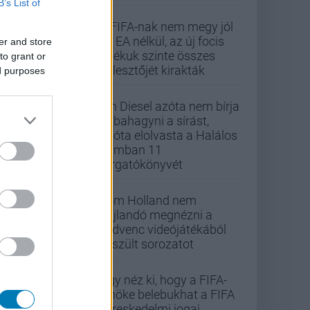
B’s List of
A FIFA-nak nem megy jól
az EA nélkül, az új focis
er and store
játékuk szinte összes
to grant or
fejlesztőjét kirakták
ed purposes
Vin Diesel azóta nem bírja
abbahagyni a sírást,
mióta elolvasta a Halálos
iramban 11
forgatókönyvét
Tom Holland nem
hajlandó megnézni a
kedvenc videójátékából
készült sorozatot
Úgy néz ki, hogy a FIFA-
elnöke belebukhat a FIFA
kereskedelmi jogai