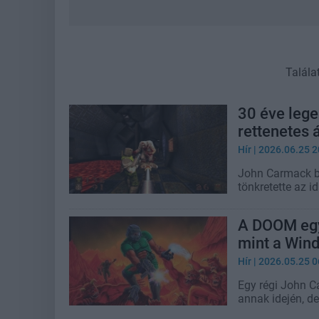
Talála
30 éve lege
rettenetes á
Hír
| 2026.06.25 2
John Carmack bo
tönkretette az 
A DOOM egy 
mint a Win
Hír
| 2026.05.25 0
Egy régi John Ca
annak idején, d