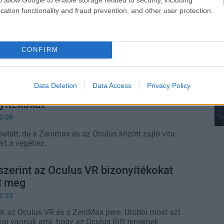
 John Carmack perelte be a
cation functionality and fraud prevention, and other user protection.
2:41
 az Oculus és a Zenimax közötti több éves jogi
CONFIRM
l John Carmack szeretne egy több éves elmaradást
i lehet most ügyvédnek lenni arrafelé.
Data Deletion
Data Access
Privacy Policy
 John Carmack állítja, hogy nem
nyítékokat
2:08
letett, de a Zenimax és az Oculus között zajló vita
rt a végéhez.
zerint az Oculus VR bizonyítékokat
t meg
2:33
lik az Oculus VR és a ZeniMax pere. Utóbbi most azt
tékai vannak arra, hogy az Oculus Rift terveinek