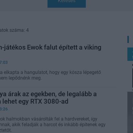
Keresés
atok száma: 4
-játékos Ewok falut épített a viking
7:03
ra elkapta a hangulatot, hogy egy kósza lépegető
sem lepődnénk meg.
ya árak az egekben, de legalább a
 lehet egy RTX 3080-ad
3:26
ok halmokban vásárolták fel a hardvereket, így
nnak, akik feladják a harcot és inkább építenek egy
tetőt.