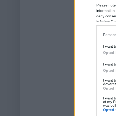
Please note
information 
deny consent
in below Go
Persona
I want t
Opted 
I want t
Opted 
I want 
Advertis
Opted 
I want t
of my P
was col
Opted 