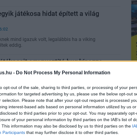
gyik játékosa hidat épített a világ
6:02
nek mind igazuk volt, legalábbis ha a viking
ltek eddig.
átékosait egy pusztító bug kínozza,
tjük el a mentéseink eltűnését
us.hu -
Do Not Process My Personal Information
5:21
ztői tudnak a hibáról, de egyelőre nem birkóznak
to opt-out of the sale, sharing to third parties, or processing of your per
 tanácsaik vannak a problémák elkerülésére.
formation for targeted advertising by us, please use the below opt-out s
r selection. Please note that after your opt-out request is processed y
eing interest-based ads based on personal information utilized by us or
disclosed to third parties prior to your opt-out. You may separately opt-
losure of your personal information by third parties on the IAB’s list of
. This information may also be disclosed by us to third parties on the
IA
Participants
that may further disclose it to other third parties.