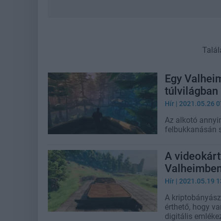
Talál
Egy Valheim
túlvilágban
Hír
| 2021.05.26 0
Az alkotó annyi
felbukkanásán 
A videokárt
Valheimben
Hír
| 2021.05.19 1
A kriptobányász
érthető, hogy va
digitális emlékez