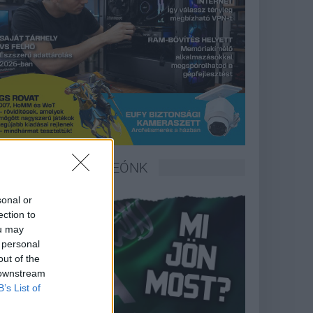
LEGFRISSEBB VIDEÓNK
sonal or
ection to
ou may
 personal
out of the
 downstream
B’s List of