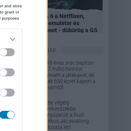
er and store
to grant or
A felvásárlás, GTA 6 a Netflixen,
ed purposes
hivatalos Xbox 360 emulátor és
kukázott Penge reboot - dübörög a GS
Hype
LEGOLVASOTTABBAK
A 18 éves srác papíron
437 millió forintot
keresett a játékával, de
csak 650 ezret kapott a
Steamtől
Élete végéig
kerekesszékbe
kényszerült a Rust
játékos, aki swatting
áldozata lett