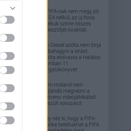
A FIFA-nak nem megy jól
az EA nélkül, az új focis
játékuk szinte összes
fejlesztőjét kirakták
Vin Diesel azóta nem bírja
abbahagyni a sírást,
mióta elolvasta a Halálos
iramban 11
forgatókönyvét
Tom Holland nem
hajlandó megnézni a
kedvenc videójátékából
készült sorozatot
Úgy néz ki, hogy a FIFA-
elnöke belebukhat a FIFA
kereskedelmi jogai