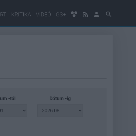
RT
KRITIKA
VIDEÓ
GS+
um -tól
Dátum -ig