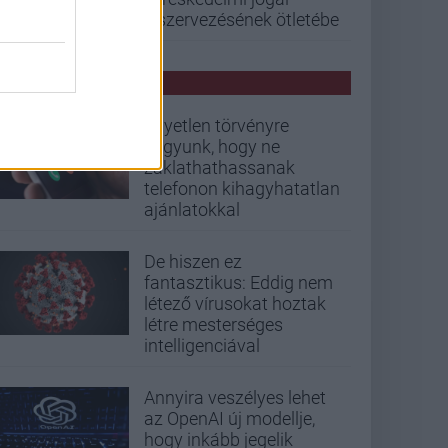
kiszervezésének ötletébe
PCW HÍREK
Egyetlen törvényre
vagyunk, hogy ne
zaklathathassanak
telefonon kihagyhatatlan
ajánlatokkal
De hiszen ez
fantasztikus: Eddig nem
létező vírusokat hoztak
létre mesterséges
intelligenciával
Annyira veszélyes lehet
az OpenAI új modellje,
hogy inkább jegelik