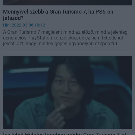
Mennyivel szebb a Gran Turismo 7, ha PS5-ön
játszod?
Hír
| 2022.03.06 10:12
A Gran Turismo 7 megjelent mind az előző, mind a jelenlegi
generációs PlayStation konzolokra, de ez nem feltétlenül
jelenti azt, hogy minden gépen ugyanolyan szépen fut.
Így lehet Halálos Iramban módra Gran Turismo 7-et