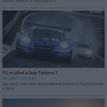
később felkerült a YouTube-ra is.
PC-re jöhet a Gran Turismo 7
Hír
| 2022.11.27 10:01
Úgy tűnik, nem csak akciójátékokat hozhat át PlayStationről
a Sony.