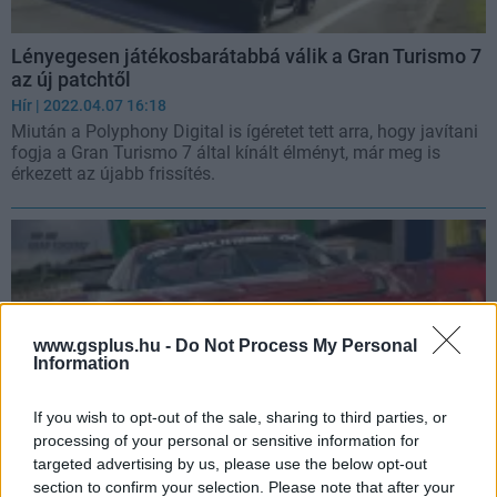
Lényegesen játékosbarátabbá válik a Gran Turismo 7
az új patchtől
Hír
| 2022.04.07 16:18
Miután a Polyphony Digital is ígéretet tett arra, hogy javítani
fogja a Gran Turismo 7 által kínált élményt, már meg is
érkezett az újabb frissítés.
www.gsplus.hu -
Do Not Process My Personal
Information
If you wish to opt-out of the sale, sharing to third parties, or
processing of your personal or sensitive information for
targeted advertising by us, please use the below opt-out
section to confirm your selection. Please note that after your