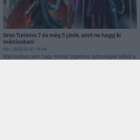
Gran Turismo 7 és még 5 játék, amit ne hagyj ki
márciusban!
Hír
| 2022.03.01 18:04
Márciusban sem hagy minket izgalmas újdonságok nélkül a
játékipar.