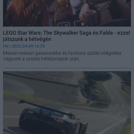
LEGO Star Wars: The Skywalker Saga és Fable - ezzel
játszunk a hétvégén
Hír
| 2022.04.09 16:35
Messzi-messzi galaxisokba és fantázia szülte világokba
vágyunk a szürke hétköznapok után.