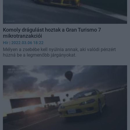
Komoly drágulást hoztak a Gran Turismo 7
mikrotranzakciói
Hír
| 2022.03.06 18:22
Mélyen a zsebébe kell nyúlnia annak, aki valódi pénzért
húzná be a legmenőbb járgányokat.