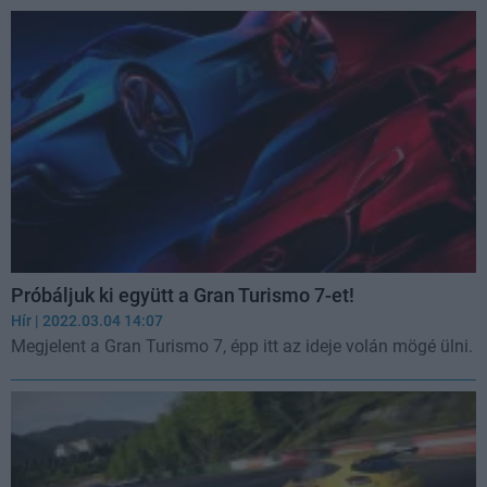
Próbáljuk ki együtt a Gran Turismo 7-et!
Hír
| 2022.03.04 14:07
Megjelent a Gran Turismo 7, épp itt az ideje volán mögé ülni.