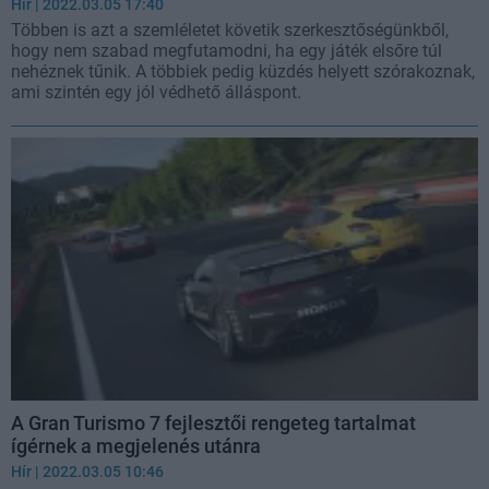
Hír
| 2022.03.05 17:40
Többen is azt a szemléletet követik szerkesztőségünkből,
hogy nem szabad megfutamodni, ha egy játék elsőre túl
nehéznek tűnik. A többiek pedig küzdés helyett szórakoznak,
ami szintén egy jól védhető álláspont.
A Gran Turismo 7 fejlesztői rengeteg tartalmat
ígérnek a megjelenés utánra
Hír
| 2022.03.05 10:46