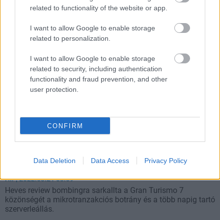
után.
related to functionality of the website or app.
I want to allow Google to enable storage
related to personalization.
I want to allow Google to enable storage
related to security, including authentication
functionality and fraud prevention, and other
user protection.
CONFIRM
A Sony eddigi legrosszabbra értékelt játéka lett a
Data Deletion
Data Access
Privacy Policy
Gran Turismo 7
Hír
| 2022.03.21 08:09
Heves review bombingra sarkallta a Gran Turismo 7
közönségét a mikrotranzakciós botrány és a több napig tartó
szerverleállás.