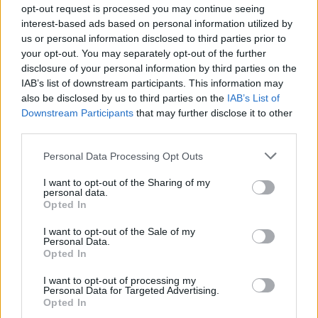
Vedd meg most a Gran Turismo 7-et, és nyerd vissza
opt-out request is processed you may continue seeing
az árát!
interest-based ads based on personal information utilized by
us or personal information disclosed to third parties prior to
Hír
| 2022.03.28 14:15
your opt-out. You may separately opt-out of the further
Ha szemezel az év eddigi egyik legjobb játékával, most
disclosure of your personal information by third parties on the
érdemes lecsapnod rá!
IAB’s list of downstream participants. This information may
also be disclosed by us to third parties on the
IAB’s List of
Downstream Participants
that may further disclose it to other
third parties.
Please note that this website/app uses one or more Google
Personal Data Processing Opt Outs
services and may gather and store information including but
not limited to your visit or usage behaviour. You may click to
I want to opt-out of the Sharing of my
personal data.
grant or deny consent to Google and its third-party tags to
Opted In
use your data for below specified purposes in below Google
consent section.
I want to opt-out of the Sale of my
Personal Data.
Opted In
I want to opt-out of processing my
Personal Data for Targeted Advertising.
Méretes ajándékot kapnak a Gran Turismo 7
Opted In
játékosai, és ez még nem minden