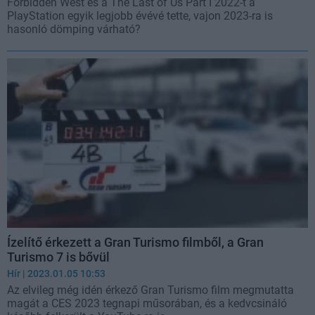
Forbidden West és a The Last of Us Part I 2022-t a
PlayStation egyik legjobb évévé tette, vajon 2023-ra is
hasonló dömping várható?
Ízelítő érkezett a Gran Turismo filmből, a Gran
Turismo 7 is bővül
Hír
| 2023.01.05 10:53
Az elvileg még idén érkező Gran Turismo film megmutatta
magát a CES 2023 tegnapi műsorában, és a kedvcsináló