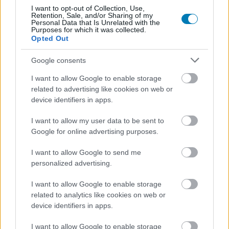
Hír
| 2022.03.25 15:01
I want to opt-out of Collection, Use,
Retention, Sale, and/or Sharing of my
Nem volt hiába a Gran Turismo 7 közösségének
Personal Data that Is Unrelated with the
felháborodása, fontos változásokat lengetett be a
Purposes for which it was collected.
Polyphony Digital.
Opted Out
Google consents
I want to allow Google to enable storage
related to advertising like cookies on web or
device identifiers in apps.
I want to allow my user data to be sent to
Google for online advertising purposes.
I want to allow Google to send me
personalized advertising.
I want to allow Google to enable storage
A Gran Turismo 7 egyik játékosa megoldotta a
related to analytics like cookies on web or
pénzfarmolást
device identifiers in apps.
Hír
| 2022.03.22 18:47
I want to allow Google to enable storage
Mindezt a Gran Turismo 7 legutóbbi népszerűtlen frissítése