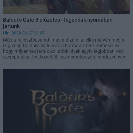
Baldur's Gate 3 előzetes - legendák nyomában
jártunk
Hír
| 2020.02.27 22:07
Más a fejlesztőcsapat, más a dizájn, a lelke mélyén mégis
ízig-vérig Baldur's Gate lesz a harmadik rész. Elmeséljük,
hogy milyennek láttuk az utóbbi évek egyik legjobban várt
szerepjátékát testközelből, egy németországi rendezvényen.