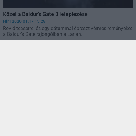
Közel a Baldur's Gate 3 leleplezése
Hír
| 2020.01.17 15:28
Rövid teaserrel és egy dátummal ébreszt vérmes reményeket
a Baldur's Gate rajongóiban a Larian.
Mages of Mystralia bejelentés - varázslatos a
Forgotten Realms atyjának új játéka