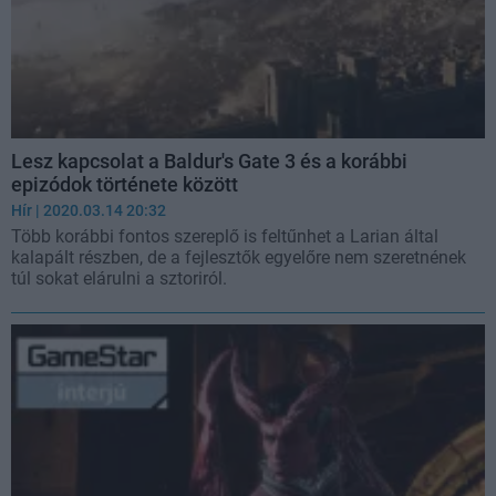
Lesz kapcsolat a Baldur's Gate 3 és a korábbi
epizódok története között
Hír
| 2020.03.14 20:32
Több korábbi fontos szereplő is feltűnhet a Larian által
kalapált részben, de a fejlesztők egyelőre nem szeretnének
túl sokat elárulni a sztoriról.