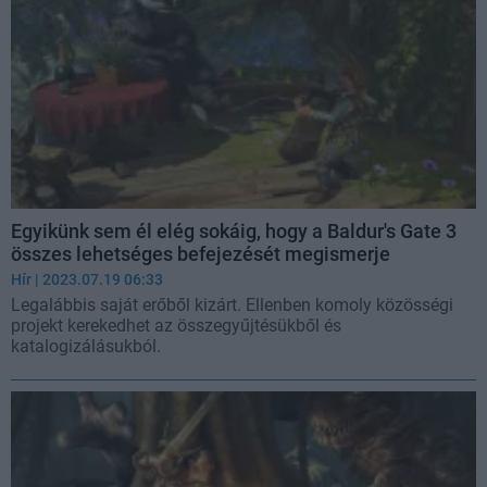
Egyikünk sem él elég sokáig, hogy a Baldur's Gate 3
összes lehetséges befejezését megismerje
Hír
| 2023.07.19 06:33
Legalábbis saját erőből kizárt. Ellenben komoly közösségi
projekt kerekedhet az összegyűjtésükből és
katalogizálásukból.