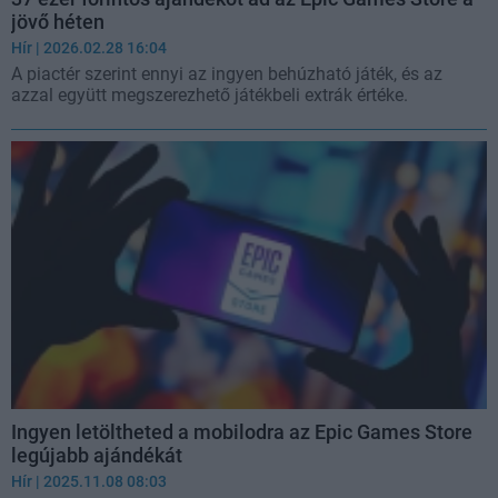
jövő héten
Hír
| 2026.02.28 16:04
A piactér szerint ennyi az ingyen behúzható játék, és az
azzal együtt megszerezhető játékbeli extrák értéke.
Ingyen letöltheted a mobilodra az Epic Games Store
legújabb ajándékát
Hír
| 2025.11.08 08:03