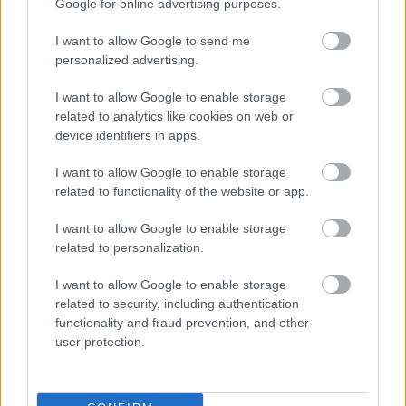
Google for online advertising purposes.
Lelkes rajongók megcsinálták azt, amire a BioWare és a
Black Isle klasszikusain dolgozó Beamdog nem volt képes.
I want to allow Google to send me
personalized advertising.
I want to allow Google to enable storage
related to analytics like cookies on web or
device identifiers in apps.
I want to allow Google to enable storage
related to functionality of the website or app.
I want to allow Google to enable storage
related to personalization.
I want to allow Google to enable storage
Goblinokkal bowlingoznak a Baldur's Gate 3 játékosai
related to security, including authentication
Hír
| 2023.10.03 14:05
functionality and fraud prevention, and other
Mint kiderült, a Forgotten Realms lesajnált teremtményei
user protection.
meglepően ügyesen helyettesítik a bowling golyókat.