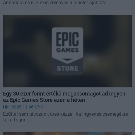
Androidra és iOS-re is érvényes a piactér ajánlata.
Egy 30 ezer forint értékű megacsomagot ad ingyen
az Epic Games Store ezen a héten
Hír
| 2025.11.06 17:01
Ezúttal sem távozunk üres kézzel, ha ingyenes csemegékre
fáj a fogunk.