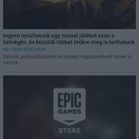
Ingyen nyúzhatunk egy csomó játékot ezen a
hétvégén, és közülük többet örökre meg is tarthatunk
Hír
| 2026.03.07 20:01
Demók, próbaidőszakok és végleg megszerezhető címek is
várnak.