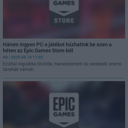
Három ingyen PC-s játékot húzhattok be ezen a
héten az Epic Games Store-ból
Hír
| 2025.04.10 17:02
Ezúttal roguelike lövölde, menedzsment és verekedő anime
lánykák várnak.