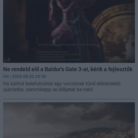
Ne rendeld elő a Baldur's Gate 3-at, kérik a fejlesztők
Hír
| 2020.08.02 20:50
Ha bárhol belefutnátok egy vonzónak tűnő előrendelői
ajánlatba, semmiképp se dőljetek be neki!