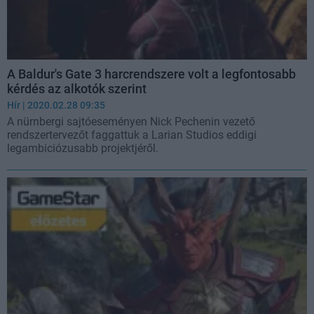
A Baldur's Gate 3 harcrendszere volt a legfontosabb
kérdés az alkotók szerint
Hír
| 2020.02.28 09:35
A nürnbergi sajtóeseményen Nick Pechenin vezető
rendszertervezőt faggattuk a Larian Studios eddigi
legambiciózusabb projektjéről.