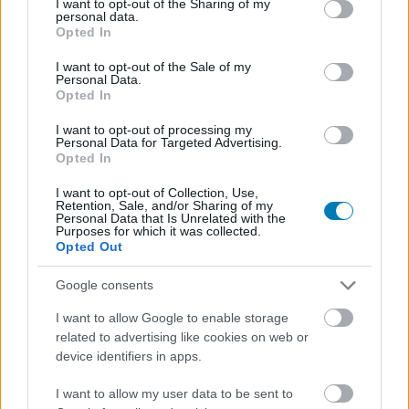
not limited to your visit or usage behaviour. You may click to
I want to opt-out of the Sharing of my
personal data.
Fallout: London modprojekthez
grant or deny consent to Google and its third-party tags to
Opted In
Hír
| 2024.02.22 06:01
use your data for below specified purposes in below Google
A Forgotten Realms kedvenc vámpírja hamarosan a poszt-
consent section.
I want to opt-out of the Sale of my
apokaliptikus Londonba költözik.
Personal Data.
Opted In
I want to opt-out of processing my
Personal Data for Targeted Advertising.
Opted In
I want to opt-out of Collection, Use,
Retention, Sale, and/or Sharing of my
Personal Data that Is Unrelated with the
Purposes for which it was collected.
Opted Out
Google consents
I want to allow Google to enable storage
related to advertising like cookies on web or
Így lehet ingyen a tiéd az egyik legjobb szerepjáték
device identifiers in apps.
felújított változata
I want to allow my user data to be sent to
Hír
| 2023.11.08 16:22