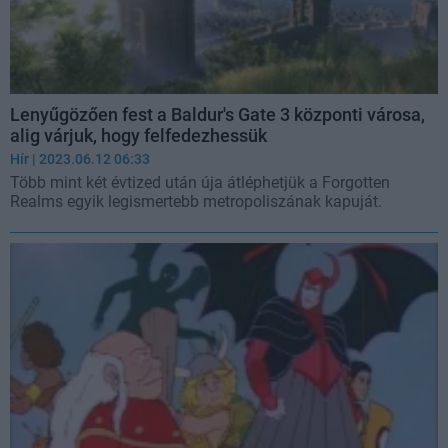
Lenyűgözően fest a Baldur's Gate 3 központi városa,
alig várjuk, hogy felfedezhessük
Hír
| 2023.06.12 06:33
Több mint két évtized után úja átléphetjük a Forgotten
Realms egyik legismertebb metropoliszának kapuját.