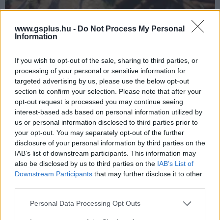
Ha Larian nem is, a Hasbro azért még tervez
Dungeons & Dragons videojátékokat
www.gsplus.hu -
Do Not Process My Personal
Information
Hír
| 2024.03.25 13:15
Ugyan nem feltétlenül Shadowheart oldalán, de lesz még
If you wish to opt-out of the sale, sharing to third parties, or
bőven lehetőségünk visszalátogatni a Forgotten Realms
világába.
processing of your personal or sensitive information for
targeted advertising by us, please use the below opt-out
section to confirm your selection. Please note that after your
opt-out request is processed you may continue seeing
interest-based ads based on personal information utilized by
us or personal information disclosed to third parties prior to
your opt-out. You may separately opt-out of the further
disclosure of your personal information by third parties on the
IAB’s list of downstream participants. This information may
also be disclosed by us to third parties on the
IAB’s List of
Downstream Participants
that may further disclose it to other
third parties.
Please note that this website/app uses one or more Google
Personal Data Processing Opt Outs
services and may gather and store information including but
A Baldur's Gate 3 díjnyertes színésze csatlakozott a