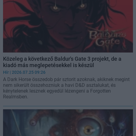
Közeleg a következő Baldur's Gate 3 projekt, de a
kiadó más meglepetésekkel is készül
Hír
| 2026.07.25 09:26
A Dark Horse összedob pár sztorit azoknak, akiknek megint
nem sikerült összehozniuk a havi D&D asztalukat, és
kénytelenek lesznek egyedül lézengeni a Forgotten
Realmsben.