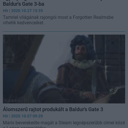
Baldur's Gate 3-ba
Hír
| 2020.10.27 13:35
Tamriel világának rajongói most a Forgotten Realmsbe
vihetik kedvenceiket.
Álomszerű rajtot produkált a Baldur's Gate 3
Hír
| 2020.10.07 09:20
Máris beverekedte magát a Steam legnépszerűbb címei közé