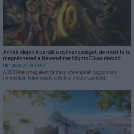
Annak idején kizárták a nyilvánosságot, de most te is
megnézheted a Neverwinter Nights E3-as demóit
Hír
| 2023.07.18 10:03
A 2002-ben megjelent fantasy szerepjáték nagyon sok
mindenben különbözött a Baldur's Gate szériától.