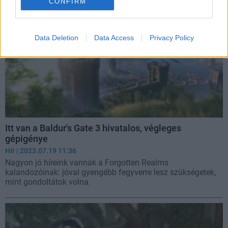
CONFIRM
Data Deletion
Data Access
Privacy Policy
Itt van a Baldur's Gate 3 hivatalos, végleges
gépigénye
Hír
| 2023.07.19 11:36
Nagyon jó híreink vannak a Forgotten Realms
kalandozóinak: jóval gyengébb fegyverre lesz szükségetek,
mint gondoltátok volna.