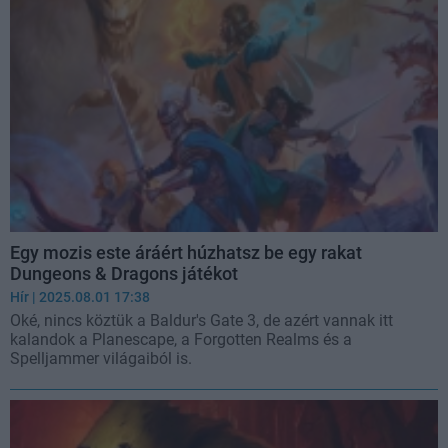
Egy mozis este áráért húzhatsz be egy rakat
Dungeons & Dragons játékot
Hír
| 2025.08.01 17:38
Oké, nincs köztük a Baldur's Gate 3, de azért vannak itt
kalandok a Planescape, a Forgotten Realms és a
Spelljammer világaiból is.