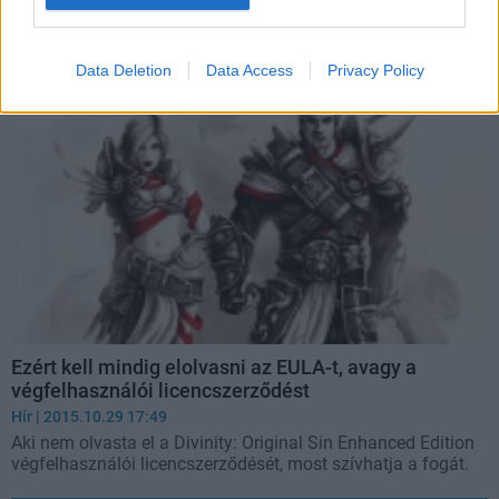
A Larian Studios ismét megmutatta humoros oldalát, jópofa
apróságot rejt az EULA.
Data Deletion
Data Access
Privacy Policy
Ezért kell mindig elolvasni az EULA-t, avagy a
végfelhasználói licencszerződést
Hír
| 2015.10.29 17:49
Aki nem olvasta el a Divinity: Original Sin Enhanced Edition
végfelhasználói licencszerződését, most szívhatja a fogát.