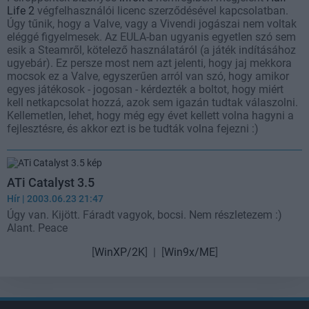
Life 2
végfelhasználói licenc szerződésével kapcsolatban.
Úgy tűnik, hogy a Valve, vagy a Vivendi jogászai nem voltak
eléggé figyelmesek. Az EULA-ban ugyanis egyetlen szó sem
esik a Steamről, kötelező használatáról (a játék indításához
ugyebár). Ez persze most nem azt jelenti, hogy jaj mekkora
mocsok ez a Valve, egyszerűen arról van szó, hogy amikor
egyes játékosok - jogosan - kérdezték a boltot, hogy miért
kell netkapcsolat hozzá, azok sem igazán tudtak válaszolni.
Kellemetlen, lehet, hogy még egy évet kellett volna hagyni a
fejlesztésre, és akkor ezt is be tudták volna fejezni :)
ATi Catalyst 3.5
Hír
| 2003.06.23 21:47
Úgy van. Kijött. Fáradt vagyok, bocsi. Nem részletezem :)
Alant. Peace
[
WinXP/2K
] | [
Win9x/ME
]