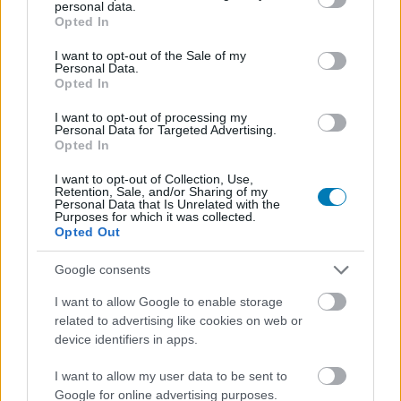
personal data.
grant or deny consent to Google and its third-party tags to
Az új túlélőjáték, a Once Human szinte a South Park
Opted In
use your data for below specified purposes in below Google
emberi százlábús epizódját idézi meg
consent section.
I want to opt-out of the Sale of my
Hír
| 2024.07.13 14:32
Personal Data.
De nem a játékmenet, hanem a kínai NetEase-hez tartozó
Opted In
Starry Studio felhasználói szerződése tartalmaz furcsa
dolgokat.
I want to opt-out of processing my
Personal Data for Targeted Advertising.
Opted In
I want to opt-out of Collection, Use,
Retention, Sale, and/or Sharing of my
Personal Data that Is Unrelated with the
Purposes for which it was collected.
Opted Out
Google consents
I want to allow Google to enable storage
related to advertising like cookies on web or
device identifiers in apps.
I want to allow my user data to be sent to
Te tudod, hogy mit rejt az az unalmas szöveg a
Google for online advertising purposes.