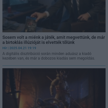
Sosem volt a miénk a játék, amit megvettünk, de már
a birtoklás illúzióját is elvették tőlünk
Hír
| 2025.04.21 19:19
A digitális disztribúció során minden aduász a kiadó
kezében van, és már a dobozos kiadás sem megoldás.