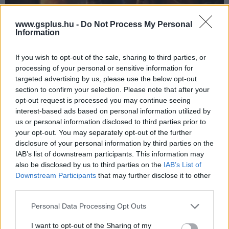
www.gsplus.hu -
Do Not Process My Personal
Information
Az Assassin's Creed: Shadows is Denuvóval érkezik,
If you wish to opt-out of the sale, sharing to third parties, or
de nem ez a sztori meglepő része
processing of your personal or sensitive information for
Hír
| 2024.12.01 18:36
targeted advertising by us, please use the below opt-out
Érdekes felfedezésre bukkantak a játék EULA-jában.
section to confirm your selection. Please note that after your
opt-out request is processed you may continue seeing
interest-based ads based on personal information utilized by
us or personal information disclosed to third parties prior to
your opt-out. You may separately opt-out of the further
disclosure of your personal information by third parties on the
IAB’s list of downstream participants. This information may
also be disclosed by us to third parties on the
IAB’s List of
Downstream Participants
that may further disclose it to other
third parties.
Please note that this website/app uses one or more Google
Personal Data Processing Opt Outs
services and may gather and store information including but
not limited to your visit or usage behaviour. You may click to
I want to opt-out of the Sharing of my