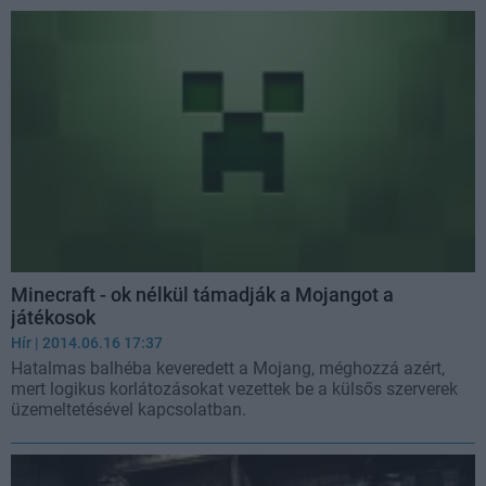
Minecraft - ok nélkül támadják a Mojangot a
játékosok
Hír
| 2014.06.16 17:37
Hatalmas balhéba keveredett a Mojang, méghozzá azért,
mert logikus korlátozásokat vezettek be a külsős szerverek
üzemeltetésével kapcsolatban.