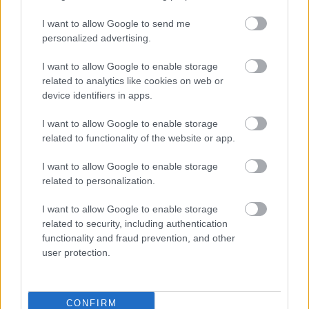
játékok előtt, amit mindig átugrasz?
Hír
| 2024.01.24 18:21
I want to allow Google to send me
Az EULA részleteit szinte senki sem olvassa el, pedig érdekes
personalized advertising.
dolgok vannak benne. Most egy szakember segített
eligazodni a rendelkezések útvesztőjében.
I want to allow Google to enable storage
related to analytics like cookies on web or
device identifiers in apps.
I want to allow Google to enable storage
related to functionality of the website or app.
I want to allow Google to enable storage
related to personalization.
I want to allow Google to enable storage
related to security, including authentication
functionality and fraud prevention, and other
user protection.
Ezért érdemes alaposan átolvasni a Baldur's Gate III
végfelhasználói licencszerződését
Hír
| 2020.10.09 18:02
CONFIRM