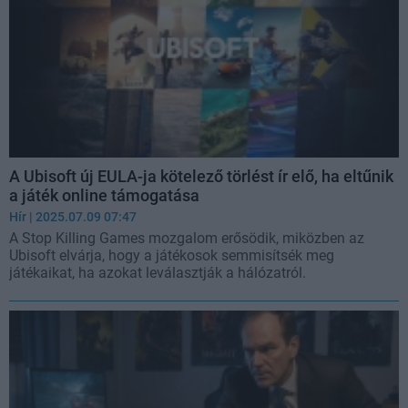
A Ubisoft új EULA-ja kötelező törlést ír elő, ha eltűnik
a játék online támogatása
Hír
| 2025.07.09 07:47
A Stop Killing Games mozgalom erősödik, miközben az
Ubisoft elvárja, hogy a játékosok semmisítsék meg
játékaikat, ha azokat leválasztják a hálózatról.