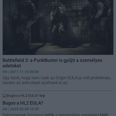
Battlefield 3: a PunkBuster is gyűjti a személyes
adatokat
Hír
| 2011.11.16 08:50
Úgy tűnik, hogy nem csak az Origin EULA-ja volt problémás,
hanem az anti-cheat szoftveré is az.
Bugos a HL2 EULA?
Hír
| 2005.02.08 10:55
Felröppentek bizonyos
infók
a nemrégiben megjelent
Half-