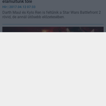
elámultunk tőle
Hír
| 2017.04.12 07:33
Darth Maul és Kylo Ren is feltűnik a Star Wars Battlefront 2
rövid, de annál ütősebb előzetesében.
Star Wars: Maul - új koncepciórajzok kerültek
nyilvánosságra
Hír
| 2017.01.16 09:03
A törölt Darth Maul játék egyik tervezője osztotta meg