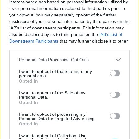
interest-based ads based on personal information utilized by
us or personal information disclosed to third parties prior to
your opt-out. You may separately opt-out of the further
disclosure of your personal information by third parties on the
IAB’s list of downstream participants. This information may
also be disclosed by us to third parties on the
IAB’s List of
Downstream Participants
that may further disclose it to other
third parties.
Please note that this website/app uses one or more Google
Personal Data Processing Opt Outs
services and may gather and store information including but
not limited to your visit or usage behaviour. You may click to
I want to opt-out of the Sharing of my
personal data.
grant or deny consent to Google and its third-party tags to
Opted In
use your data for below specified purposes in below Google
Új fotók érkeztek a Star Wars: Obi-Wan Kenobi
consent section.
I want to opt-out of the Sale of my
sorozathoz, ideje megszokni a főinkvizítort
Personal Data.
Opted In
Hír
| 2022.04.25 19:55
Közelebbről is megnézhetünk rajtuk egy régi ismerőst.
I want to opt-out of processing my
Personal Data for Targeted Advertising.
Opted In
I want to opt-out of Collection, Use,