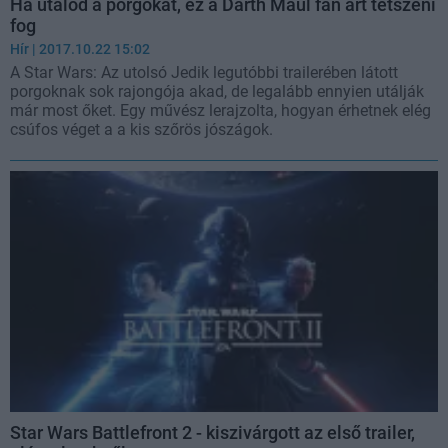
Ha utálod a porgokat, ez a Darth Maul fan art tetszeni
fog
Hír
| 2017.10.22 15:02
A Star Wars: Az utolsó Jedik legutóbbi trailerében látott
porgoknak sok rajongója akad, de legalább ennyien utálják
már most őket. Egy művész lerajzolta, hogyan érhetnek elég
csúfos véget a a kis szőrös jószágok.
Star Wars Battlefront 2 - kiszivárgott az első trailer,