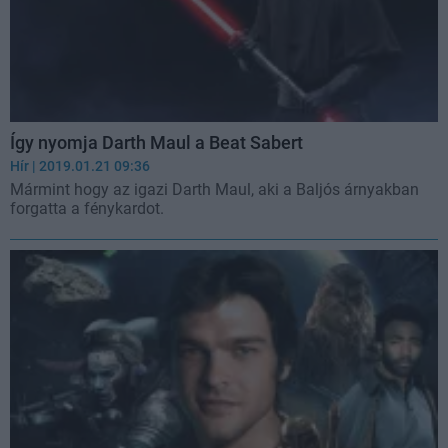
Így nyomja Darth Maul a Beat Sabert
Hír
| 2019.01.21 09:36
Mármint hogy az igazi Darth Maul, aki a Baljós árnyakban
forgatta a fénykardot.