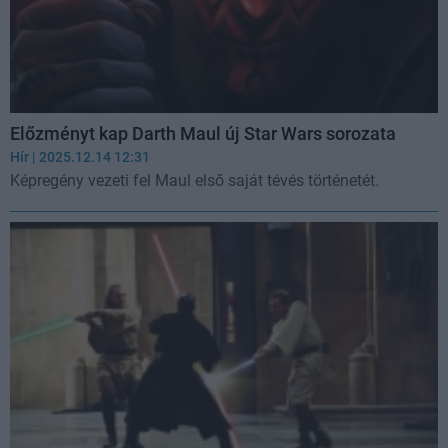
Előzményt kap Darth Maul új Star Wars sorozata
Hír
| 2025.12.14 12:31
Képregény vezeti fel Maul első saját tévés történetét.