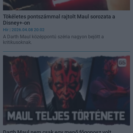
Tökéletes pontszámmal rajtolt Maul sorozata a
Disney+-on
Hír
| 2026.04.08 20:02
A Darth Maul középpontú széria nagyon bejött a
kritikusoknak.
Darth Maul nem csak egy menő főgonosz volt,