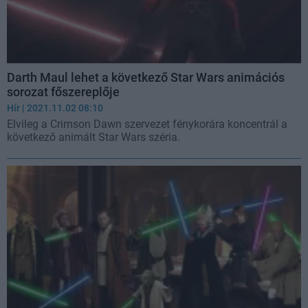
Darth Maul lehet a következő Star Wars animációs
sorozat főszereplője
Hír
| 2021.11.02 08:10
Elvileg a Crimson Dawn szervezet fénykorára koncentrál a
következő animált Star Wars széria.