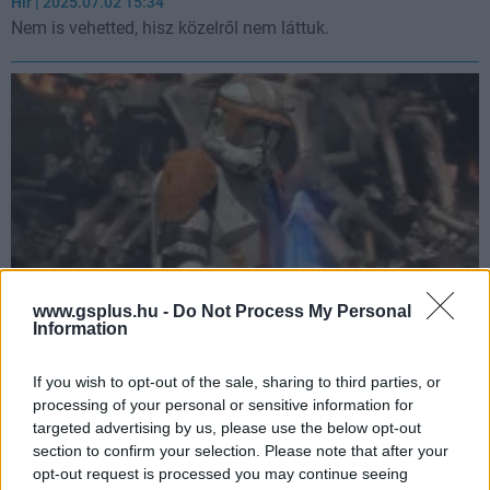
Hír
| 2025.07.02 15:34
Nem is vehetted, hisz közelről nem láttuk.
www.gsplus.hu -
Do Not Process My Personal
Information
Jedik, akik túlélték a 66-os parancsot
If you wish to opt-out of the sale, sharing to third parties, or
Hír
| 2023.07.03 16:50
processing of your personal or sensitive information for
Palpatine végső nagy terve a Star Wars univerzum összes
targeted advertising by us, please use the below opt-out
erőhasználójának végét jelentette volna, de azért akadtak
section to confirm your selection. Please note that after your
olyanok, akiknek sikerült kicsúszniuk a klónkatonák
markából.
opt-out request is processed you may continue seeing