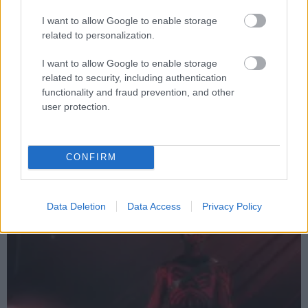
I want to allow Google to enable storage
related to personalization.
I want to allow Google to enable storage
related to security, including authentication
functionality and fraud prevention, and other
Úgy tűnik, hiányozni fog a sorozatból Obi-Wan
user protection.
múltjának egyik legfontosabb alakja
Hír
| 2022.03.15 14:31
Annak ellenére, hogy a kánon hogyan formálódott az évek
CONFIRM
során, és milyen utalások voltak, egy fontos szereplő
kimarad az Obi-Wan Kenobi szériából.
Data Deletion
Data Access
Privacy Policy