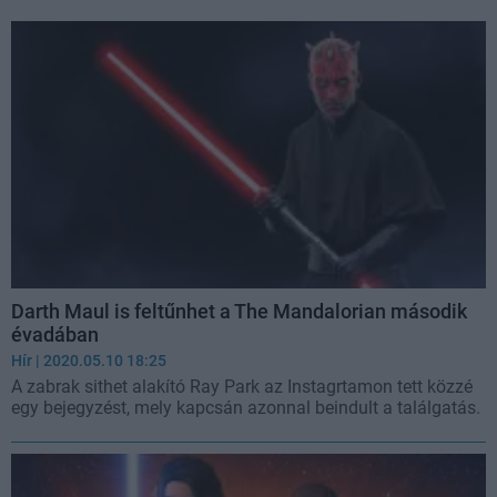
Darth Maul is feltűnhet a The Mandalorian második
évadában
Hír
| 2020.05.10 18:25
A zabrak sithet alakító Ray Park az Instagrtamon tett közzé
egy bejegyzést, mely kapcsán azonnal beindult a találgatás.