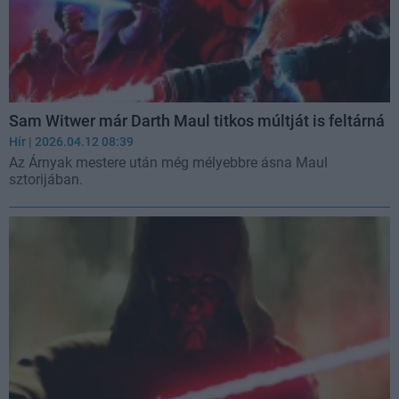
Sam Witwer már Darth Maul titkos múltját is feltárná
Hír
| 2026.04.12 08:39
Az Árnyak mestere után még mélyebbre ásna Maul
sztorijában.