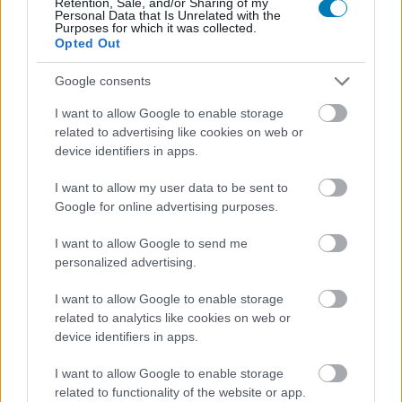
Retention, Sale, and/or Sharing of my
Personal Data that Is Unrelated with the
Purposes for which it was collected.
Opted Out
Google consents
I want to allow Google to enable storage
related to advertising like cookies on web or
device identifiers in apps.
Tényleg szerepel Darth Maul is a Star Wars: Ahsoka
I want to allow my user data to be sent to
sorozatban?
Google for online advertising purposes.
Hír
| 2022.04.06 13:40
I want to allow Google to send me
Egy Darth Mault és Ahsokát ábrázoló fotó borzolta fel a Star
personalized advertising.
Wars-rajongók kedélyeit.
I want to allow Google to enable storage
related to analytics like cookies on web or
device identifiers in apps.
I want to allow Google to enable storage
related to functionality of the website or app.