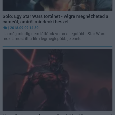
Solo: Egy Star Wars történet - végre megnézheted a
cameót, amiről mindenki beszél
Hír
| 2018.09.09 14:30
Ha még mindig nem láttátok volna a legutóbbi Star Wars
mozit, most itt a film legmeglepőbb jelenete.