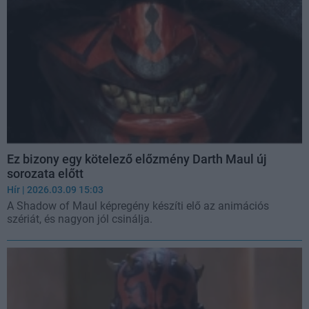
Ez bizony egy kötelező előzmény Darth Maul új
sorozata előtt
Hír
| 2026.03.09 15:03
A Shadow of Maul képregény készíti elő az animációs
szériát, és nagyon jól csinálja.