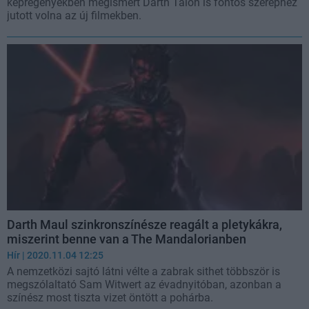
képregényekben megismert Darth Talon is fontos szerephez
jutott volna az új filmekben.
Darth Maul szinkronszínésze reagált a pletykákra,
miszerint benne van a The Mandalorianben
Hír
| 2020.11.04 12:25
A nemzetközi sajtó látni vélte a zabrak sithet többször is
megszólaltató Sam Witwert az évadnyitóban, azonban a
színész most tiszta vizet öntött a pohárba.