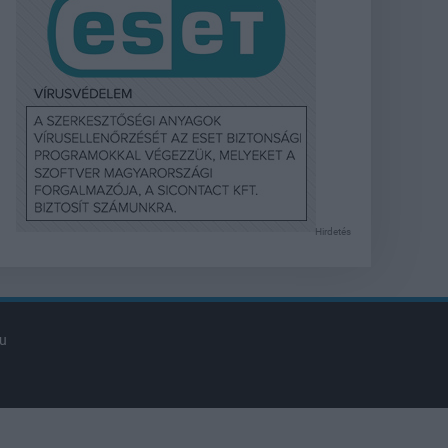
Hirdetés
u