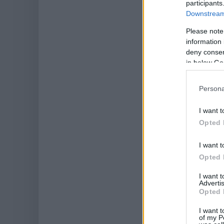
participants
Downstream 
Please note
information 
deny consent
in below Go
Persona
I want t
Opted 
I want t
Opted 
I want 
Advertis
Opted 
I want t
of my P