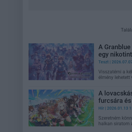
Talál
A Granblue 
egy nikotin
Teszt
| 2026.07.0
Visszatérni a k
élmény lehetett 
A lovacskás
furcsára és
Hír
| 2026.01.13 1
Szeretném könn
halkan siratom a