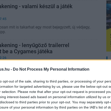
kening - valami készül a játék
7:45
san mit is takarhat egy most bejegyzett, új védjegy,
ipp.
kening - lenyűgöző trailerrel
t be a Cygames játéka
2:26
at alatt őrzött projektet végre megmutatták a
us.hu -
Do Not Process My Personal Information
k is.
to opt-out of the sale, sharing to third parties, or processing of your per
formation for targeted advertising by us, please use the below opt-out s
r selection. Please note that after your opt-out request is processed y
eing interest-based ads based on personal information utilized by us or
disclosed to third parties prior to your opt-out. You may separately opt-
losure of your personal information by third parties on the IAB’s list of