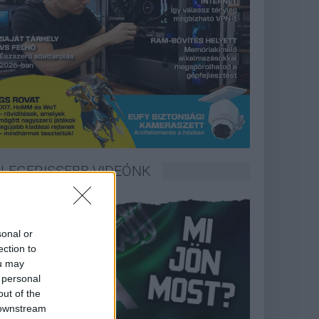
LEGFRISSEBB VIDEÓNK
sonal or
ection to
ou may
 personal
out of the
 downstream