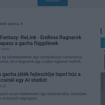
Keresés
atok száma: 4
Fantasy: ReLink - Endless Ragnarok
tapasz a gacha függőknek
7 15:01
ék ég felfedezéséhez egy csodálatosan romantikus
volna, de a Ragnarok egy szájba rúgással indított.
 gacha játék fejlesztője lapot húz a
 csinál egy AI stúdiót
5:22
yező arcom beletemetni egy ölelőpárnába, miközben
 civilizáció végnapjait.