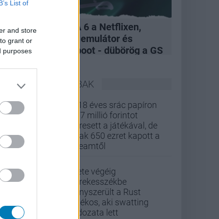
B’s List of
A felvásárlás, GTA 6 a Netflixen,
er and store
hivatalos Xbox 360 emulátor és
to grant or
kukázott Penge reboot - dübörög a GS
ed purposes
Hype
LEGOLVASOTTABBAK
A 18 éves srác papíron
437 millió forintot
keresett a játékával, de
csak 650 ezret kapott a
Steamtől
Élete végéig
kerekesszékbe
kényszerült a Rust
játékos, aki swatting
áldozata lett