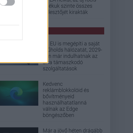
játékuk szinte összes
fejlesztőjét kirakták
PCW HÍREK
Az EU is megépíti a saját
műholds hálózatát, 2029-
ben már indulhatnak az
arra támaszkodó
szolgáltatások
Kedvenc
reklámblokkolóid és
bővítményeid
használhatatlanná
válnak az Edge
böngészőben
Már a jövő héten drágább