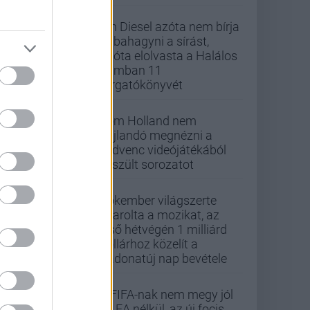
Vin Diesel azóta nem bírja
abbahagyni a sírást,
mióta elolvasta a Halálos
iramban 11
forgatókönyvét
Tom Holland nem
hajlandó megnézni a
kedvenc videójátékából
készült sorozatot
Pókember világszerte
letarolta a mozikat, az
első hétvégén 1 milliárd
dollárhoz közelít a
Vadonatúj nap bevétele
A FIFA-nak nem megy jól
az EA nélkül, az új focis