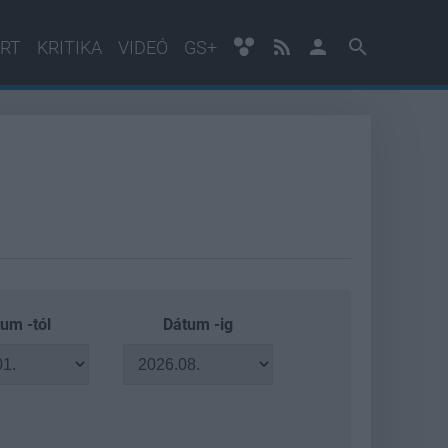
RT
KRITIKA
VIDEÓ
GS+
um -tól
Dátum -ig