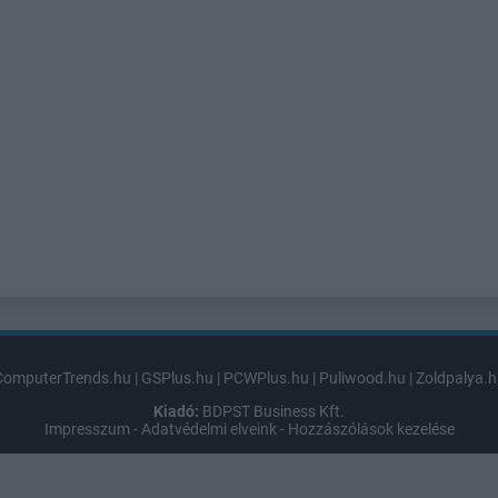
ComputerTrends.hu
|
GSPlus.hu
|
PCWPlus.hu
|
Puliwood.hu
|
Zoldpalya.h
Kiadó:
BDPST Business Kft.
Impresszum
-
Adatvédelmi elveink
-
Hozzászólások kezelése