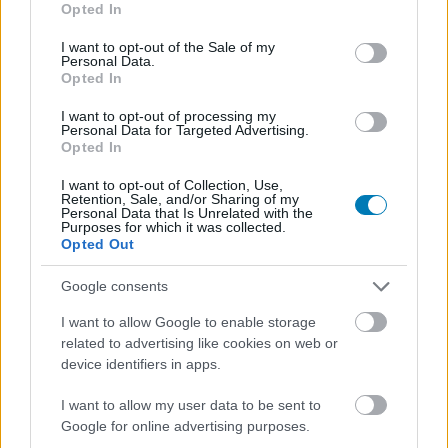
Opted In
use your data for below specified purposes in below Google
consent section.
I want to opt-out of the Sale of my
Personal Data.
Opted In
Kerekesszékben ülve gitározott Michael J. Fox a
Coldplay koncertjén
I want to opt-out of processing my
Personal Data for Targeted Advertising.
Hír
| 2024.06.30 12:20
Opted In
A Parkinson-kórban szenvedő színész váratlan felbukkant a
Glastonbury Fesztiválon a közönség legnagyobb örömére.
I want to opt-out of Collection, Use,
Retention, Sale, and/or Sharing of my
Personal Data that Is Unrelated with the
Purposes for which it was collected.
Opted Out
Google consents
I want to allow Google to enable storage
related to advertising like cookies on web or
device identifiers in apps.
I want to allow my user data to be sent to
Google for online advertising purposes.