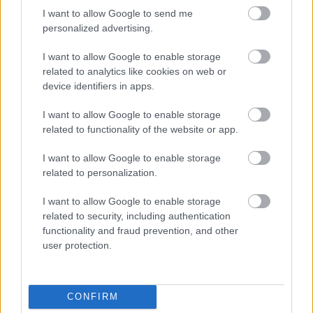
I want to allow Google to send me
A Coldplay ráadáskoncertet ad Budapesten a nagy
personalized advertising.
érdeklődés miatt
I want to allow Google to enable storage
Hír
| 2023.07.25 16:26
related to analytics like cookies on web or
Aki lemarad az elsőről, az a másodikra talán befér a Puskás
device identifiers in apps.
Arénába.
I want to allow Google to enable storage
related to functionality of the website or app.
I want to allow Google to enable storage
related to personalization.
I want to allow Google to enable storage
related to security, including authentication
functionality and fraud prevention, and other
user protection.
Ismét Magyarországra jön a Coldplay, megvan a
CONFIRM