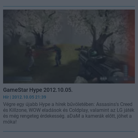
GameStar Hype 2012.10.05.
Hír
| 2012.10.05 21:39
Végre egy újabb Hype a hírek bűvöletében: Assasins's Creed
és Killzone, WOW eladások és Coldplay, valamint az LG játék
és még rengeteg érdekesség. aDaM a kamerák előtt, jöhet a
móka!