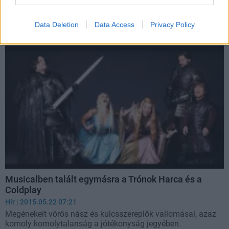
budapesti koncert időpontja
Hír
| 2023.07.20 11:49
Tizenhat év után lép fel újra Budapesten a brit zenekar.
Data Deletion
Data Access
Privacy Policy
Musicalben talált egymásra a Trónok Harca és a
Coldplay
Hír
| 2015.05.22 07:21
Megénekelt vörös nász és kulcsszereplők vallomásai, azaz
komoly komolytalanság a jótékonyság jegyében.