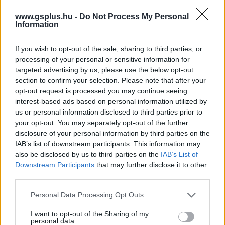
www.gsplus.hu -
Do Not Process My Personal
Information
If you wish to opt-out of the sale, sharing to third parties, or
processing of your personal or sensitive information for
A techvezető viszonyát a Coldplay koncert
targeted advertising by us, please use the below opt-out
csókkamerája buktatta le
section to confirm your selection. Please note that after your
pcwplus.hu
| 2025.07.18 18:05
opt-out request is processed you may continue seeing
Az Astronomer vezérigazgatója, Andy Byron valószínűleg
interest-based ads based on personal information utilized by
már bánja, hogy nem a feleségével ment el a Coldplay
us or personal information disclosed to third parties prior to
koncertjére, hanem az egyik beosztottjával.
your opt-out. You may separately opt-out of the further
disclosure of your personal information by third parties on the
IAB’s list of downstream participants. This information may
also be disclosed by us to third parties on the
IAB’s List of
Downstream Participants
that may further disclose it to other
third parties.
Please note that this website/app uses one or more Google
Personal Data Processing Opt Outs
services and may gather and store information including but
not limited to your visit or usage behaviour. You may click to
I want to opt-out of the Sharing of my
personal data.
grant or deny consent to Google and its third-party tags to