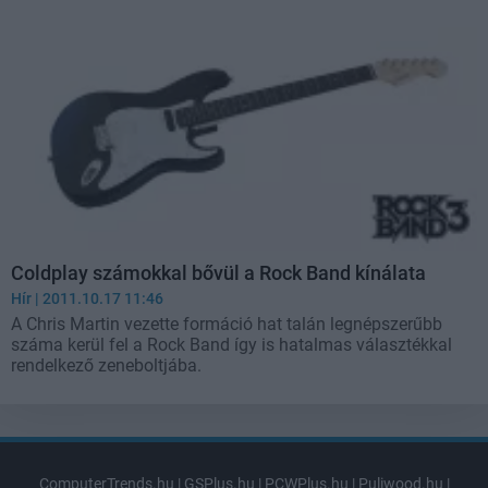
Coldplay számokkal bővül a Rock Band kínálata
Hír
| 2011.10.17 11:46
A Chris Martin vezette formáció hat talán legnépszerűbb
száma kerül fel a Rock Band így is hatalmas választékkal
rendelkező zeneboltjába.
ComputerTrends.hu
|
GSPlus.hu
|
PCWPlus.hu
|
Puliwood.hu
|