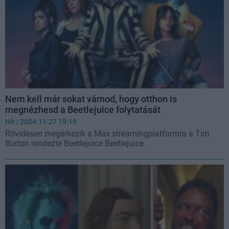
Nem kell már sokat várnod, hogy otthon is
megnézhesd a Beetlejuice folytatását
Hír
| 2024.11.27 19:19
Rövidesen megérkezik a Max streamingplatformra a Tim
Burton rendezte Beetlejuice Beetlejuice.