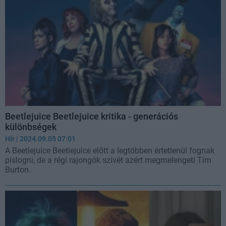
Beetlejuice Beetlejuice kritika - generációs
különbségek
Hír
| 2024.09.05 07:01
A Beetlejuice Beetlejuice előtt a legtöbben értetlenül fognak
pislogni, de a régi rajongók szívét azért megmelengeti Tim
Burton.