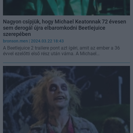
Nagyon csípjük, hogy Michael Keatonnak 72 évesen
sem derogál újra elbaromkodni Beetlejuice
szerepében
bronson.men
| 2024.03.22 18:43
A Beetlejuice 2 trailere pont azt ígéri, amit az ember a 36
évvel ezelőtti első rész után várna. A Michael…