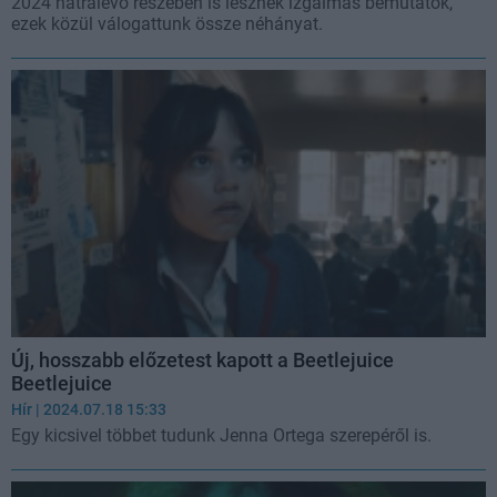
2024 hátralévő részében is lesznek izgalmas bemutatók,
ezek közül válogattunk össze néhányat.
Új, hosszabb előzetest kapott a Beetlejuice
Beetlejuice
Hír
| 2024.07.18 15:33
Egy kicsivel többet tudunk Jenna Ortega szerepéről is.