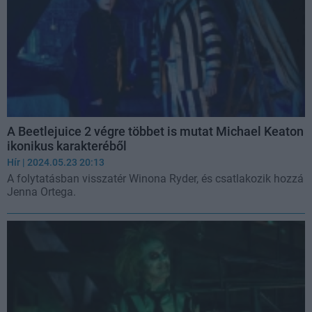
A Beetlejuice 2 végre többet is mutat Michael Keaton
ikonikus karakteréből
Hír
| 2024.05.23 20:13
A folytatásban visszatér Winona Ryder, és csatlakozik hozzá
Jenna Ortega.