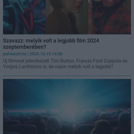
Szavazz: melyik volt a legjobb film 2024
szeptemberében?
puliwood.hu
| 2024.10.19 14:00
Új filmmel jelentkezett Tim Burton, Francis Ford Coppola és
Yorgos Lanthimos is, de vajon melyik volt a legjobb?