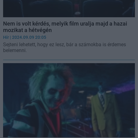
Nem is volt kérdés, melyik film uralja majd a hazai
mozikat a hétvégén
Hír
| 2024.09.09 20:05
Sejteni lehetett, hogy ez lesz, bár a számokba is érdemes
belemenni.