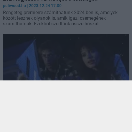
puliwood.hu
| 2023.12.24 17:00
Rengeteg premierre számíthatunk 2024-ben is, amelyek
között lesznek olyanok is, amik igazi csemegének
számíthatnak. Ezekből szedtünk össze húszat.
A Warner egyszer csak berendelt egy folytatást egy
35 éves vígjátékhoz
Hír
| 2023.04.27 17:41
Egy ideje már pörögnek a pletykák egy esetleges Beetlejuice