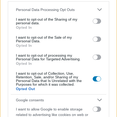
Please note that this website/app uses one or more Google
Personal Data Processing Opt Outs
services and may gather and store information including but
not limited to your visit or usage behaviour. You may click to
I want to opt-out of the Sharing of my
personal data.
grant or deny consent to Google and its third-party tags to
Opted In
use your data for below specified purposes in below Google
consent section.
I want to opt-out of the Sale of my
Pingvin sorozattal, Sonic filmmel és Szellemirtókkal
Personal Data.
erősít szeptemberben a Max
Opted In
Hír
| 2024.08.27 19:31
I want to opt-out of processing my
Exkluzív premierként pedig a Nicolas Cage főszereplésével
Personal Data for Targeted Advertising.
bemutatott Álmaid hőse érkezik a Warner Bros. Discovery
Opted In
streamingszolgáltatására.
I want to opt-out of Collection, Use,
Retention, Sale, and/or Sharing of my
Personal Data that Is Unrelated with the
Purposes for which it was collected.
Opted Out
Google consents
I want to allow Google to enable storage
related to advertising like cookies on web or