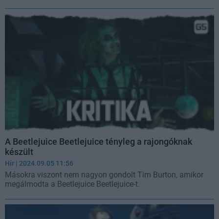
A Beetlejuice Beetlejuice tényleg a rajongóknak
készült
Hír
| 2024.09.05 11:56
Másokra viszont nem nagyon gondolt Tim Burton, amikor
megálmodta a Beetlejuice Beetlejuice-t.