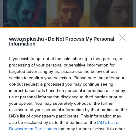
www.gsplus.hu -
Do Not Process My Personal
Information
10 mozis film, ami érdekelhet szeptemberben
If you wish to opt-out of the sale, sharing to third parties, or
processing of your personal or sensitive information for
puliwood.hu
| 2024.09.04 16:00
targeted advertising by us, please use the below opt-out
Beetlejuice visszatér, James McAvoy gonoszkodik, Yorgos
Lanthimos újra jelentkezik, Francis Ford Coppola kísérletezik,
section to confirm your selection. Please note that after your
Patrick Duffy pedig magyar filmben tűnik fel. Íme a
opt-out request is processed you may continue seeing
szeptemberi mozis felhozatal.
interest-based ads based on personal information utilized by
us or personal information disclosed to third parties prior to
your opt-out. You may separately opt-out of the further
disclosure of your personal information by third parties on the
IAB’s list of downstream participants. This information may
also be disclosed by us to third parties on the
IAB’s List of
Downstream Participants
that may further disclose it to other
third parties.