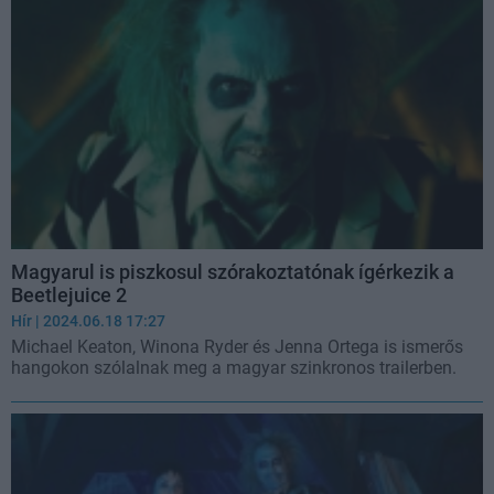
Magyarul is piszkosul szórakoztatónak ígérkezik a
Beetlejuice 2
Hír
| 2024.06.18 17:27
Michael Keaton, Winona Ryder és Jenna Ortega is ismerős
hangokon szólalnak meg a magyar szinkronos trailerben.