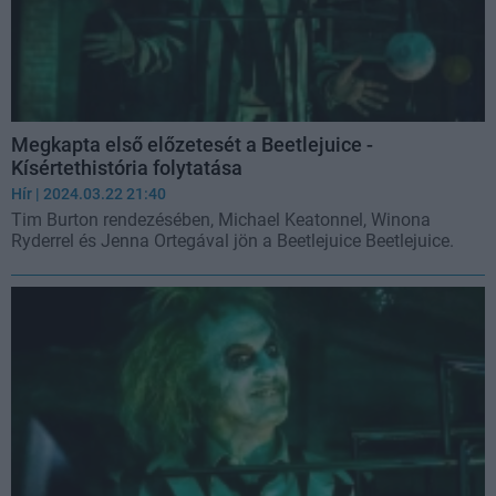
Megkapta első előzetesét a Beetlejuice -
Kísértethistória folytatása
Hír
| 2024.03.22 21:40
Tim Burton rendezésében, Michael Keatonnel, Winona
Ryderrel és Jenna Ortegával jön a Beetlejuice Beetlejuice.