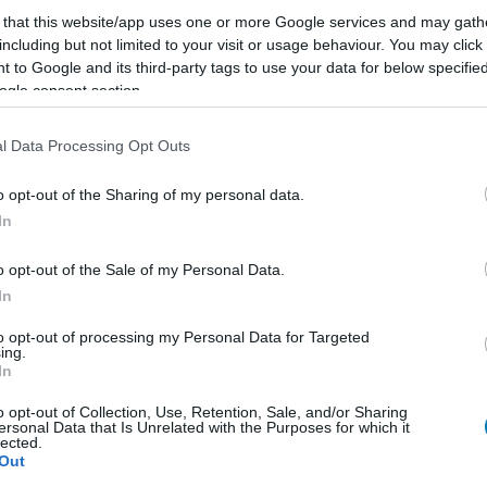
rt alkotói pályázat, a novemberi Microsoft PlayIT
 that this website/app uses one or more Google services and may gath
l pedig megint elkápráztathatnak hazánk
including but not limited to your visit or usage behaviour. You may click 
b játékosai.
 to Google and its third-party tags to use your data for below specifi
ogle consent section.
layIT Show Debrecen - elindult a
 GameART pályázat képeire
l Data Processing Opt Outs
5:27
o opt-out of the Sharing of my personal data.
j munkákkal nevezni a debreceni PlayIT alkotói
In
zont elindult a szavazás. Mutatjuk, hogyan tudjátok
edvenceiteket.
o opt-out of the Sale of my Personal Data.
In
hattok a budapesti PlayIT GameART
to opt-out of processing my Personal Data for Targeted
ing.
0:48
In
apesti Microsoft PlayIT Show alkotói pályázatának
o opt-out of Collection, Use, Retention, Sale, and/or Sharing
 mostantól kezdve elkezdődött a szavazás a legjobb
ersonal Data that Is Unrelated with the Purposes for which it
lected.
Out