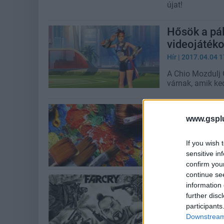
újat!
Hősök a pál
videojáték
Hír
| 2017.04.04 1
A Chio Mozdulj
várnak, amik ke
Tudtad, hog
www.gspl
Hír
| 2017.02.20 1
Nem csak az alk
If you wish 
az Xbox One Pla
sensitive in
confirm you
continue se
Több száz k
information 
GameArt pá
further disc
participants
Hír
| 2016.10.26 2
Downstream 
Idén tavasszal i