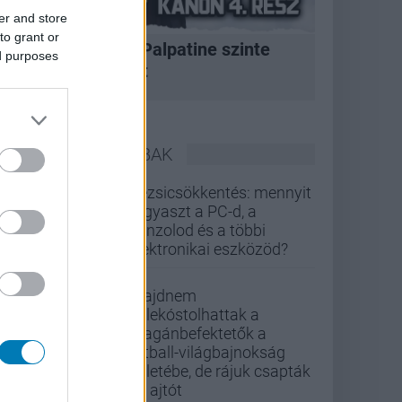
er and store
to grant or
A korszak, amikor Palpatine szinte
ed purposes
bármit megtehetett
LEGOLVASOTTABBAK
Rezsicsökkentés: mennyit
fogyaszt a PC-d, a
konzolod és a többi
elektronikai eszközöd?
Majdnem
belekóstolhattak a
magánbefektetők a
futball-világbajnokság
üzletébe, de rájuk csapták
az ajtót