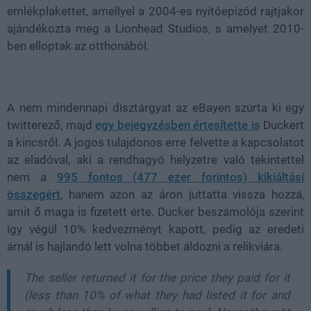
emlékplakettet, amellyel a 2004-es nyitóepizód rajtjakor
ajándékozta meg a Lionhead Studios, s amelyet 2010-
ben elloptak az otthonából.
A nem mindennapi dísztárgyat az eBayen szúrta ki egy
twitterező, majd
egy bejegyzésben értesítette is
Duckert
a kincsről. A jogos tulajdonos erre felvette a kapcsolatot
az eladóval, aki a rendhagyó helyzetre való tekintettel
nem a
995 fontos (477 ezer forintos) kikiáltási
összegért
, hanem azon az áron juttatta vissza hozzá,
amit ő maga is fizetett érte. Ducker beszámolója szerint
így végül 10% kedvezményt kapott, pedig az eredeti
árnál is hajlandó lett volna többet áldozni a relikviára.
The seller returned it for the price they paid for it
(less than 10% of what they had listed it for and