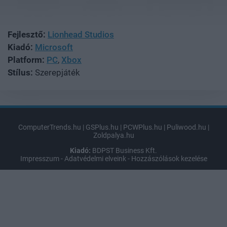
Fejlesztő:
Lionhead Studios
Kiadó:
Microsoft
Platform:
PC
,
Xbox
Stílus:
Szerepjáték
ComputerTrends.hu
|
GSPlus.hu
|
PCWPlus.hu
|
Puliwood.hu
|
Zoldpalya.hu
Kiadó:
BDPST Business Kft.
Impresszum
-
Adatvédelmi elveink
-
Hozzászólások kezelése