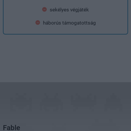
sekélyes végjáték
háborús támogatottság
Fable