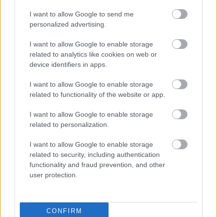
sorozat.
I want to allow Google to send me
personalized advertising.
I want to allow Google to enable storage
related to analytics like cookies on web or
Címkék:
#marvel
#midnight suns
#firaxis
#2k games
device identifiers in apps.
Platformok:
PC
PlayStation 4
PlayStation 5
Xbox
I want to allow Google to enable storage
One
Xbox Series X
related to functionality of the website or app.
I want to allow Google to enable storage
related to personalization.
I want to allow Google to enable storage
related to security, including authentication
functionality and fraud prevention, and other
user protection.
Komoly gondok vannak a
Humankind konzolos
CONFIRM