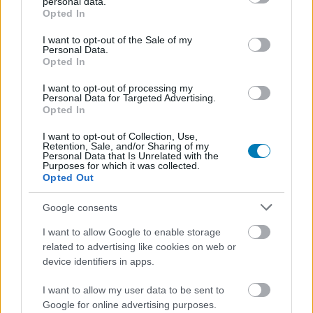
personal data.
grant or deny consent to Google and its third-party tags to
Opted In
Processzor: AMD Ryzen 5-2600X / Intel Core i7-6700
use your data for below specified purposes in below Google
consent section.
I want to opt-out of the Sale of my
Memória: 16 GB RAM
Personal Data.
Opted In
Grafika: AMD RX 5700 / GeForce GTX 1070 (DirectX 12)
I want to opt-out of processing my
Personal Data for Targeted Advertising.
Tárhely: 60 GB szabad hely
Opted In
A Marvel's Midnight Suns december 2-án, a Need for
I want to opt-out of Collection, Use,
Retention, Sale, and/or Sharing of my
Speed Unbounddal és a The Callisto Protocollal
Personal Data that Is Unrelated with the
Purposes for which it was collected.
egyszerre jelenik meg PC-re, valamint PlayStation 5-re és
Opted Out
Xbox Series X|S-re. Elvileg változatlanul készülnek a PS4-
es, Xbox One-os és Nintendo Switchre szánt kiadások is,
Google consents
amelyekre valamikor 2023 folyamán számíthatunk.
I want to allow Google to enable storage
related to advertising like cookies on web or
device identifiers in apps.
SMASH by Meló-Diák: Homok, zene és a nyár legjobb
I want to allow my user data to be sent to
hangulata – Jön a második forduló! (X)
Google for online advertising purposes.
Július végén folytatódik a balatoni strandröplabda-