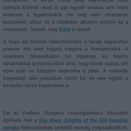
szimpla klónnál, akad jó pár egyedi vonása, ami miatt
érdemes a figyelmünkre. Ha még nem olvastátok
tesztünket, akkor itt a tökéletes alkalom pótolni ez a
mulasztást. Tessék, még
linket
is adunk.
A Sega alá tartozó fejlesztőstúdió a tavaly augusztusi
premier óta sem hagyta magára a Humankindot. A
szokásos hibajavításon túl ingyenes és fizetős
tartalmakkal gondoskodott arról, hogy körök százai, sőt
ezrei után se fulladjon unalomba a játék. A második
kiegészítő idén júniusban futott be, és vele együtt a
konzolos verzió bejelentése is.
Ezt az Endless Dungeon csiszolgatására fókuszáló
Aplitude már a
Star Wars: Knights of the Old Republic
remake
fejlesztésének terhétől nemrég megszabadított,