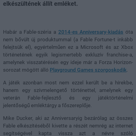
elkészültének állít emléket.
Loaded
:
Unmute
38.68%
Habár a Fable-széria a
2014-es Anniversary-kiadás
óta
nem bővült új produktummal (a Fable Fortune-t inkább
felejtsük el), egyértelműen ez a Microsoft és az Xbox
történetének egyik legismertebb exkluzív franchise-a,
amelynek visszatérésén egy ideje már a Forza Horizon-
sorozat mögött álló
Playground Games szorgoskodik
.
A játék azonban most nem ezzel került be a hírekbe,
hanem egy szívmelengető történettel, amelynek egy
veterán Fable-fejlesztő és egy játéktörténelmi
jelentőségű emléktárgy a főszereplője.
Mike Ducker, aki az Anniversaryig bezárólag az összes
Fable elkészítéséből kivette a részét nemrég az internet
segítségével kapta vissza azt a névre szóló