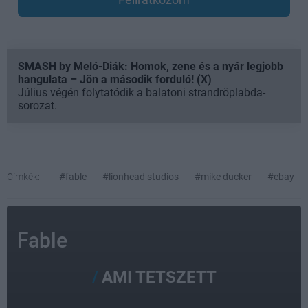
SMASH by Meló-Diák: Homok, zene és a nyár legjobb
hangulata – Jön a második forduló! (X)
Július végén folytatódik a balatoni strandröplabda-
sorozat.
Címkék:
#fable
#lionhead studios
#mike ducker
#ebay
Fable
AMI TETSZETT