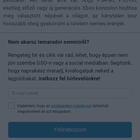
esetleg előző vagy új generációs Xbox konzolon hódítsa
meg választott népével a világot, az kénytelen lesz
hosszabb ideig gyakorolni a türelem nemes erényét.
Nem akarsz lemaradni semmiről?
Rengeteg hír és cikk vár rád, lehet, hogy éppen nem
jön szembe GSO-n vagy a social médiában. Segítünk,
hogy naprakész maradj, kiválogatjuk neked a
legjobbakat,
iratkozz fel hírlevelünkre!
Kijelentem, hogy az
adatkezelési nyilatkozat
tartalmát
megismertem és azt elfogadom.
Feliratkozom