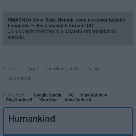
SMASH by Meló-Diák: Homok, zene és a nyár legjobb
hangulata – Jön a második forduló! (X)
Július végén folytatódik a balatoni strandröplabda-
sorozat.
Címkék:
#sega
#amplitude studio
#aspyr
#humankind
Platformok:
Google Stadia
PC
PlayStation 4
PlayStation 5
Xbox One
Xbox Series X
Humankind