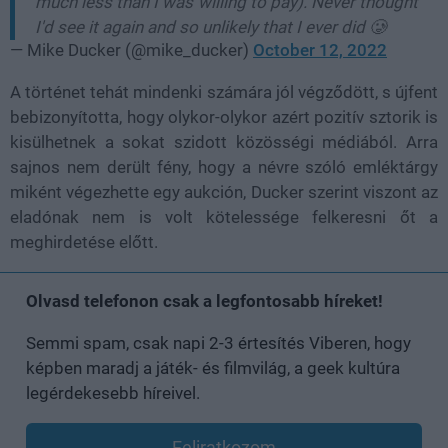
much less than I was willing to pay). Never thought
I'd see it again and so unlikely that I ever did 🥲
— Mike Ducker (@mike_ducker)
October 12, 2022
A történet tehát mindenki számára jól végződött, s újfent
bebizonyította, hogy olykor-olykor azért pozitív sztorik is
kisülhetnek a sokat szidott közösségi médiából. Arra
sajnos nem derült fény, hogy a névre szóló emléktárgy
miként végezhette egy aukción, Ducker szerint viszont az
eladónak nem is volt kötelessége felkeresni őt a
meghirdetése előtt.
Olvasd telefonon csak a legfontosabb híreket!
Semmi spam, csak napi 2-3 értesítés Viberen, hogy
képben maradj a játék- és filmvilág, a geek kultúra
legérdekesebb híreivel.
Feliratkozom