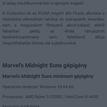
jó adag misztikummal lesi a rajongók kegyeit.
A Civilization és az XCOM mögött álló Firaxis alkotása a
többiekkel ellentétben taktikai és szerepjáték keveréke,
nem a megszokott filmszerű akció-kaland, ebből
fakadóan pedig az általa támasztott
hardverkövetelmény sem feltétlenül állítja
megoldhatatlan kihívás elé a játékosokat.
Marvel's Midnight Suns gépigény
Marvel's Midnight Suns minimum gépigény
Operációs rendszer: Windows 10 64-bit
Processzor: AMD Ryzen 3-2200G / Intel Core i5-4430
Memória: 8 GB RAM