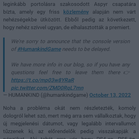
leginkább portolásra szakosodott Aspyr csapatára
bízta, amely egy friss
közlemény
alapján nem várt
nehézségekbe ütközött. Ebből pedig az következett,
hogy nehéz szívvel ugyan, de elhalasztották a premiert.
We're sorry to announce that the console version
of
#HumankindGame
needs to be delayed.
We have more info in our blog, so if you have any
questions feel free to leave them there👉
https://t.co/mp03w8YRaR
pic.twitter.com/ZMD0RqL7mn
— HUMANKIND (@humankindgame)
October 13, 2022
Noha a probléma okát nem részletezték, komoly
dologról lehet szó, mert még arra sem vállalkoztak, hogy
új megjelenési dátumot, vagy legalább intervallumot
tűzzenek ki, az előrendelők pedig visszakapják a
pénzüket. Aki tehát arra vár, hogy PS4-en, PS5-ön,