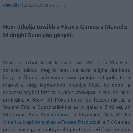
Chavalier
|
2022 október 15. 07:10
Nem titkolja tovább a Firaxis Games a Marvel's
Midnight Suns gépigényét.
Loaded
:
Unmute
21.86%
Számos okból lehet kritizálni az MCU-t, a She-Hulk
sorozat például meg is teszi, de azzal aligha vitatható,
hogy a filmes univerzum koncepciója katapultálta a
Marvel a világ legmenőbb brandjei közé, és ebből a
népszerűségből bizony a videojáték-ipar is tud és akar
profitálni. A Sony két Pókemberrel és Rozsomákkal, a
Square Enix a Bosszúállókkal és A galaxis őrzőivel, az
Electronic Arts
Vasemberrel
, a Skydance New Media
Amerika Kapitánnyal és a Fekete Párduccal
, a 2K Games
pedig egy egy csapatnyi válogatott szuperhőssel és egy