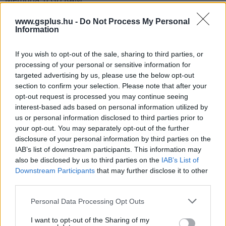
Grafika: AMD RX 470 / GeForce GTX 960 - 4 GB (DirectX
www.gsplus.hu -
Do Not Process My Personal
Information
12)
Tárhely: 60 GB szabad hely
If you wish to opt-out of the sale, sharing to third parties, or
processing of your personal or sensitive information for
targeted advertising by us, please use the below opt-out
Beszélgetnél velünk erről a hírről?
section to confirm your selection. Please note that after your
opt-out request is processed you may continue seeing
Lennél a GameStar közösség tagja? Gyere a
interest-based ads based on personal information utilized by
GameStar Party/Chat Facebook csoport
ba, dobj fel
us or personal information disclosed to third parties prior to
your opt-out. You may separately opt-out of the further
témákat, dumálj régi és új GS írókkal, olvasókkal!
disclosure of your personal information by third parties on the
IAB’s list of downstream participants. This information may
Csatlakozom
also be disclosed by us to third parties on the
IAB’s List of
Downstream Participants
that may further disclose it to other
third parties.
Marvel's Midnight Suns ajánlott gépigény
Please note that this website/app uses one or more Google
Personal Data Processing Opt Outs
services and may gather and store information including but
Operációs rendszer: Windows 10 64-bit
not limited to your visit or usage behaviour. You may click to
I want to opt-out of the Sharing of my