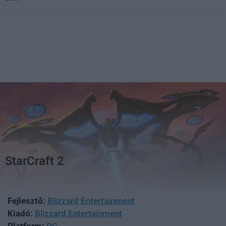
StarCraft 2
Fejlesztő:
Blizzard Entertainment
Kiadó:
Blizzard Entertainment
Platform:
PC