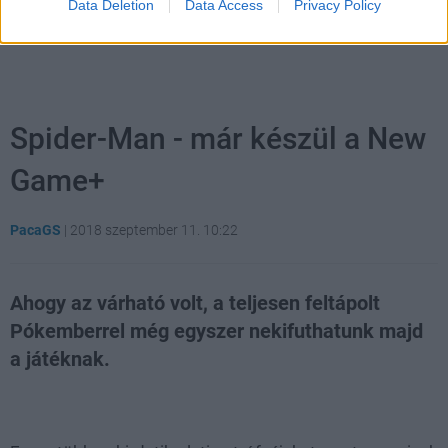
Data Deletion
Data Access
Privacy Policy
Spider-Man - már készül a New
Game+
PacaGS
|
2018 szeptember 11. 10:22
Ahogy az várható volt, a teljesen feltápolt
Pókemberrel még egyszer nekifuthatunk majd
a játéknak.
Loaded
:
Unmute
47.51%