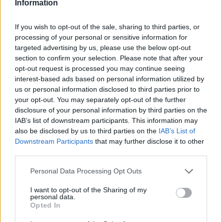
Information
If you wish to opt-out of the sale, sharing to third parties, or
processing of your personal or sensitive information for
targeted advertising by us, please use the below opt-out
section to confirm your selection. Please note that after your
A játékból hamarosan többet is láthatunk, mivel a Square
opt-out request is processed you may continue seeing
kiviszi a Tokyo Game Showra. Onnan egy élő műsort is
interest-based ads based on personal information utilized by
kapunk majd szeptember 22-én, amiben maga Hiroshi
us or personal information disclosed to third parties prior to
your opt-out. You may separately opt-out of the further
Takai (az eredeti verzió rendezője) is mesélni fog.
disclosure of your personal information by third parties on the
Japánban december 6-án jelenik meg. Nyugati
IAB’s list of downstream participants. This information may
megjelenésről egyelőre nem beszéltek, ahogy arról sem,
also be disclosed by us to third parties on the
IAB’s List of
hogy ez váltja-e a Steamről nemrég levett PC-s
Downstream Participants
that may further disclose it to other
változatot.
third parties.
Please note that this website/app uses one or more Google
Personal Data Processing Opt Outs
services and may gather and store information including but
not limited to your visit or usage behaviour. You may click to
I want to opt-out of the Sharing of my
SMASH by Meló-Diák: Homok, zene és a nyár legjobb
personal data.
grant or deny consent to Google and its third-party tags to
hangulata – Jön a második forduló! (X)
Opted In
use your data for below specified purposes in below Google
Július végén folytatódik a balatoni strandröplabda-
consent section.
sorozat.