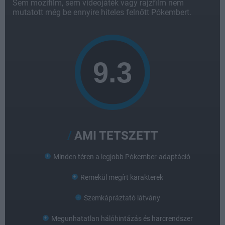
Sem mozifilm, sem videojáték vagy rajzfilm nem
mutatott még be ennyire hiteles felnőtt Pókembert.
AMI TETSZETT
Minden téren a legjobb Pókember-adaptáció
Remekül megírt karakterek
Szemkápráztató látvány
Megunhatatlan hálóhintázás és harcrendszer