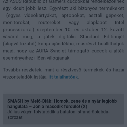
Az ASUS Republic of Gamers cuccokkal rendelkezőknek
egy kicsit jobb lesz. Egyrészt aki bizonyos termékeket
(egyes videokártyákat, laptopokat, asztali gépeket,
monitorokat, routereket vagy alaplapot Intel
processzorral) szeptember 10. és október 12. között
vásárol meg, a játék digitális Standard Editionjét
(alapváltozatát) kapja ajándékba, másrészt beállíthatjuk
majd, hogy az AURA Sync-et támogató cuccok a játék
eseményeihez illően villogjanak.
További részletek, mint a résztvevő termékek és hazai
viszonteladók listája,
itt találhatóak
.
SMASH by Meló-Diák: Homok, zene és a nyár legjobb
hangulata – Jön a második forduló! (X)
Július végén folytatódik a balatoni strandröplabda-
sorozat.