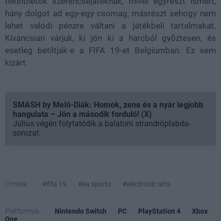
tekinthetők szerencsejátéknak, mivel egyrészt ismert,
hány dolgot ad egy-egy csomag, másrészt sehogy nem
lehet valódi pénzre váltani a játékbeli tartalmakat.
Kíváncsian várjuk, ki jön ki a harcból győztesen, és
esetleg betiltják-e a FIFA 19-et Belgiumban. Ez sem
kizárt.
SMASH by Meló-Diák: Homok, zene és a nyár legjobb
hangulata – Jön a második forduló! (X)
Július végén folytatódik a balatoni strandröplabda-
sorozat.
Címkék:
#fifa 19
#ea sports
#electronic arts
Platformok:
Nintendo Switch
PC
PlayStation 4
Xbox
One