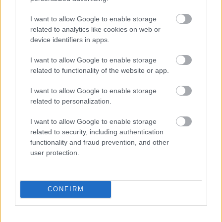
AMI TETSZETT
I want to allow Google to enable storage
related to analytics like cookies on web or
nagyszerű sztori
device identifiers in apps.
pompás szinkronhangok
I want to allow Google to enable storage
related to functionality of the website or app.
érdekes harcrendszer
I want to allow Google to enable storage
related to personalization.
AMI NEM TETSZETT
I want to allow Google to enable storage
ami sajnos elég kaotikus
related to security, including authentication
functionality and fraud prevention, and other
felemás grafika
user protection.
unalmas mellékküldetések
CONFIRM