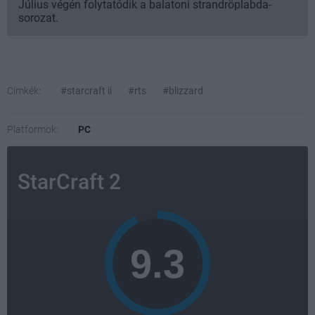
Július végén folytatódik a balatoni strandröplabda-
sorozat.
Címkék:
#starcraft ii
#rts
#blizzard
Platformok:
PC
StarCraft 2