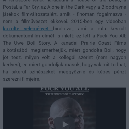
Postal, a Far Cry, az Alone in the Dark vagy a Bloodrayne
játékok filmváltozataiért, amik - finoman fogalmazva -
nem a fillművészet ékkövei. 2015-ben egy videóban
közölte véleményét
bírálóival, ami a róla készült
dokumentumfilm címét is ihlett: ez lett a Fuck You All:
The Uwe Boll Story. A kanadai Prairie Coast Films
alkotásából megismerhetjük, miért gondolta Boll, hogy
jót tesz, milyen volt a kollégái szerint (nem nagyon
kedves), és miért gondolják mások, hogy valamit tudhat,
ha sikerül színészeket meggyőznie és képes pénzt
szerezni filmjeire.