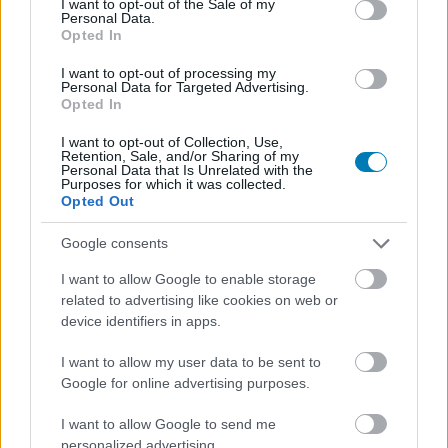
I want to opt-out of the Sale of my
Personal Data.
Opted In
I want to opt-out of processing my
Personal Data for Targeted Advertising.
Címkék:
#the last remnant remastered
#square enix
#rpg
Opted In
I want to opt-out of Collection, Use,
Retention, Sale, and/or Sharing of my
Platformok:
PC
PlayStation 4
Xbox 360
Personal Data that Is Unrelated with the
Purposes for which it was collected.
Opted Out
The Last Remnant
Google consents
I want to allow Google to enable storage
related to advertising like cookies on web or
device identifiers in apps.
I want to allow my user data to be sent to
Google for online advertising purposes.
I want to allow Google to send me
personalized advertising.