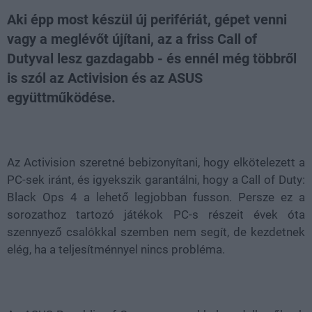
Aki épp most készül új perifériát, gépet venni
vagy a meglévőt újítani, az a friss Call of
Dutyval lesz gazdagabb - és ennél még többről
is szól az Activision és az ASUS
együttműködése.
Loaded
:
Unmute
21.86%
Az Activision szeretné bebizonyítani, hogy elkötelezett a
PC-sek iránt, és igyekszik garantálni, hogy a Call of Duty:
Black Ops 4 a lehető legjobban fusson. Persze ez a
sorozathoz tartozó játékok PC-s részeit évek óta
szennyező csalókkal szemben nem segít, de kezdetnek
elég, ha a teljesítménnyel nincs probléma.