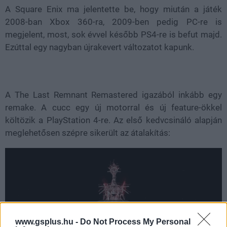
A Square Enix ma jelentette be, hogy miután a játék
2008-ban Xbox 360-ra, 2009-ben pedig PC-re is
megjelent, most, sok évvel később PS4-re is befut majd.
Ezúttal egy nagyban újrakevert változatot kapunk.
A The Last Remnant Remastered igazából inkább egy
remake. A cucc egy új motorral és új feature-ökkel
költözik a PlayStation 4-re. Az első kedvcsináló alapján
meglehetősen szépre sikerült az átalakítás:
www.gsplus.hu -
Do Not Process My Personal