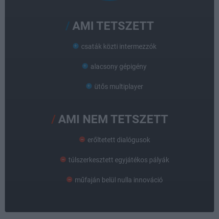
AMI TETSZETT
csaták közti intermezzók
alacsony gépigény
ütős multiplayer
AMI NEM TETSZETT
erőltetett dialógusok
túlszerkesztett egyjátékos pályák
műfaján belül nulla innováció