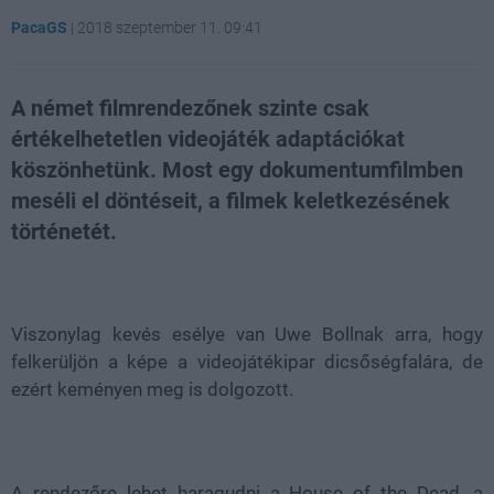
PacaGS
|
2018 szeptember 11. 09:41
A német filmrendezőnek szinte csak
értékelhetetlen videojáték adaptációkat
köszönhetünk. Most egy dokumentumfilmben
meséli el döntéseit, a filmek keletkezésének
történetét.
Loaded
:
Unmute
29.43%
Viszonylag kevés esélye van Uwe Bollnak arra, hogy
felkerüljön a képe a videojátékipar dicsőségfalára, de
ezért keményen meg is dolgozott.
A rendezőre lehet haragudni a House of the Dead, a