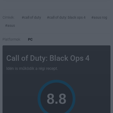
Címkék:
#call of duty
#call of duty: black ops 4
#asus rog
#asus
Platformok:
PC
Call of Duty: Black Ops 4
Idén is működik a régi recept.