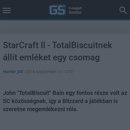
StarCraft II - TotalBiscuitnek
állít emléket egy csomag
Hunter_GS
|
2018 szeptember 11. 13:07
John "TotalBiscuit" Bain egy fontos része volt az
SC közösségnek, így a Blizzard a játékban is
szeretne megemlékezni róla.
Loaded
:
Unmute
21.86%