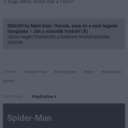
Ti hogy álltok, közel már a 100%?
SMASH by Meló-Diák: Homok, zene és a nyár legjobb
hangulata – Jön a második forduló! (X)
Július végén folytatódik a balatoni strandröplabda-
sorozat.
Címkék:
#spider-man
#new game+
#sony
#insomniac
games
Platformok:
PlayStation 4
Spider-Man