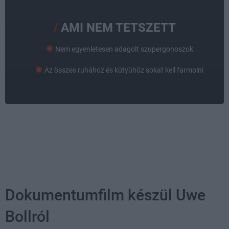
AMI NEM TETSZETT
Nem egyenletesen adagolt szupergonoszok
Az összes ruhához és kütyühöz sokat kell farmolni
Dokumentumfilm készül Uwe
Bollról