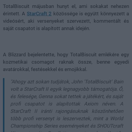
TotalBiscuit májusban hunyt el, ami sokakat nehezen
érintett. A
StarCraft 2
közössége is együtt könnyezett a
videósért, aki versenyeket szervezett, kommentált és
saját csapatot is alapított annak idején.
A Blizzard bejelentette, hogy TotalBiscuit emlékére egy
kozmetikai csomagot raknak össze, benne egyedi
avatárokkal, festésekkel és emojikkal.
"Ahogy azt sokan tudjátok, John 'TotalBiscuit' Bain
volt a StarCraft II egyik legnagyobb támogatója. Ő,
és felesége, Genna sokat tettek a játékért, és saját
profi csapatot is alapítottak Axiom néven. A
StarCraft II iránti rajongásuknak köszönhetően
több profi versenyt is leszerveztek, mint a World
Championship Series eseményeket és SHOUTcraft