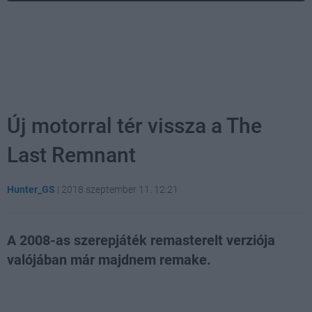
Új motorral tér vissza a The
Last Remnant
Hunter_GS
|
2018 szeptember 11. 12:21
A 2008-as szerepjáték remasterelt verziója
valójában már majdnem remake.
Loaded
:
Unmute
21.86%