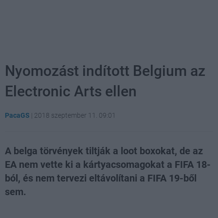
Nyomozást indított Belgium az
Electronic Arts ellen
PacaGS
|
2018 szeptember 11. 09:01
A belga törvények tiltják a loot boxokat, de az
EA nem vette ki a kártyacsomagokat a FIFA 18-
ból, és nem tervezi eltávolítani a FIFA 19-ből
sem.
Loaded
:
Unmute
21.86%