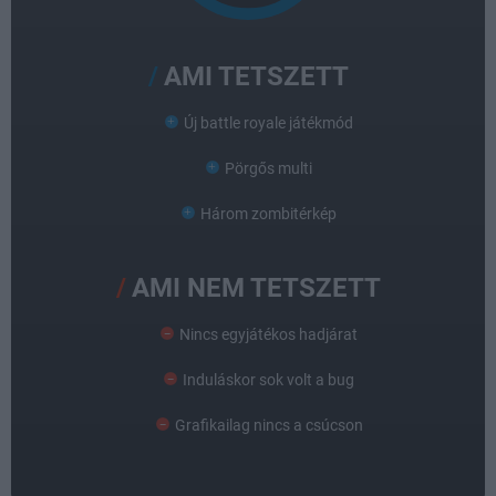
AMI TETSZETT
Új battle royale játékmód
Pörgős multi
Három zombitérkép
AMI NEM TETSZETT
Nincs egyjátékos hadjárat
Induláskor sok volt a bug
Grafikailag nincs a csúcson