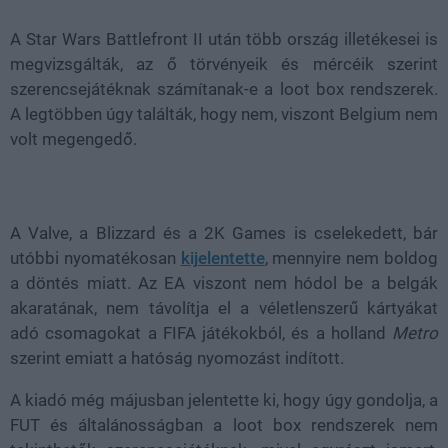
A Star Wars Battlefront II után több ország illetékesei is
megvizsgálták, az ő törvényeik és mércéik szerint
szerencsejátéknak számítanak-e a loot box rendszerek.
A legtöbben úgy találták, hogy nem, viszont Belgium nem
volt megengedő.
A Valve, a Blizzard és a 2K Games is cselekedett, bár
utóbbi nyomatékosan
kijelentette
, mennyire nem boldog
a döntés miatt. Az EA viszont nem hódol be a belgák
akaratának, nem távolítja el a véletlenszerű kártyákat
adó csomagokat a FIFA játékokból, és a holland
Metro
szerint emiatt a hatóság nyomozást indított.
A kiadó még májusban jelentette ki, hogy úgy gondolja, a
FUT és általánosságban a loot box rendszerek nem