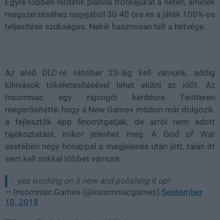
Egyre többen hirdetik platina trófeájukat a neten, aminek
megszerzéséhez nagyjából 30-40 óra és a játék 100%-os
teljesítése szükséges. Nekik hasznosan telt a hétvége.
Az első DLC-re október 23-áig kell várnunk, addig
kihívások tökéletesítésével lehet elütni az időt. Az
Insomniac egy rajongói kérdésre Twitteren
megerősítette, hogy a New Game+ módon már dolgozik,
a fejlesztők épp finomítgatják, de arról nem adott
tájékoztatást, mikor jelenhet meg. A God of War
esetében négy hónappal a megjelenés után jött, talán itt
sem kell sokkal többet várnunk.
yes working on it now and polishing it up!
— Insomniac Games (@insomniacgames)
September
10, 2018