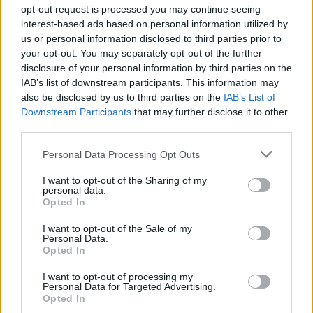
opt-out request is processed you may continue seeing
Jelen pillanatban nem egyértelmű, mi jelenik meg a
interest-based ads based on personal information utilized by
PSVR2-vel egy napon, és mely játékok jöhetnek egy
us or personal information disclosed to third parties prior to
kicsit később, de a megjelenés környékén játszhatunk
your opt-out. You may separately opt-out of the further
majd egyebek mellett a Moss-szal és a Moss: Book II-
disclosure of your personal information by third parties on the
IAB’s list of downstream participants. This information may
vel, a Star Wars: Tales from the Galaxy's Edge-dzsel, a
also be disclosed by us to third parties on the
IAB’s List of
Resident Evil Village-dzsel, a No Man's Skyjal, a Gran
Downstream Participants
that may further disclose it to other
Turismo 7-tel, a The Walking Dead: Saints & Sinners
third parties.
Chapter 2-val, a The Dark Pictures: Switchback VR-ral, a
Please note that this website/app uses one or more Google
Personal Data Processing Opt Outs
Pistol Whippel és a Beat Saberrel is. Mivel
előző
services and may gather and store information including but
generációs játékokat nem támogat
, várható, hogy több
not limited to your visit or usage behaviour. You may click to
I want to opt-out of the Sharing of my
címet is újra kiadnak hozzá - csak remélni tudjuk, hogy
personal data.
grant or deny consent to Google and its third-party tags to
Opted In
azoknak, akik korábban megvásárolták őket, nem kell
use your data for below specified purposes in below Google
majd teljes árat fizetniük.
consent section.
I want to opt-out of the Sale of my
Personal Data.
Opted In
És ha már szóba került a Horizon, ne feledjük, hogy
április 19-én jön a
Horizon Forbidden West
PlayStation
I want to opt-out of processing my
Personal Data for Targeted Advertising.
5-exkluzív kiegészítője, a Burning Shores, amiben Aloy
Opted In
Los Angeles romjait térképezi fel. Valószínűleg itthon