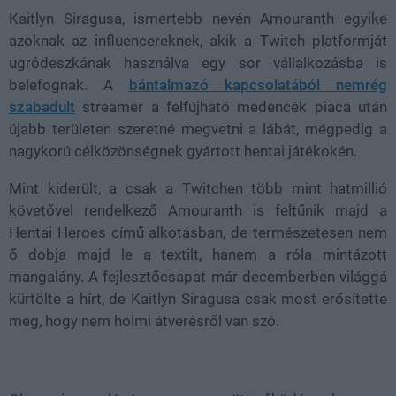
Kaitlyn Siragusa, ismertebb nevén Amouranth egyike
azoknak az influencereknek, akik a Twitch platformját
ugródeszkának használva egy sor vállalkozásba is
belefognak. A
bántalmazó kapcsolatából nemrég
szabadult
streamer a felfújható medencék piaca után
újabb területen szeretné megvetni a lábát, mégpedig a
nagykorú célközönségnek gyártott hentai játékokén.
Mint kiderült, a csak a Twitchen több mint hatmillió
követővel rendelkező Amouranth is feltűnik majd a
Hentai Heroes című alkotásban, de természetesen nem
ő dobja majd le a textilt, hanem a róla mintázott
mangalány. A fejlesztőcsapat már decemberben világgá
kürtölte a hírt, de Kaitlyn Siragusa csak most erősítette
meg, hogy nem holmi átverésről van szó.