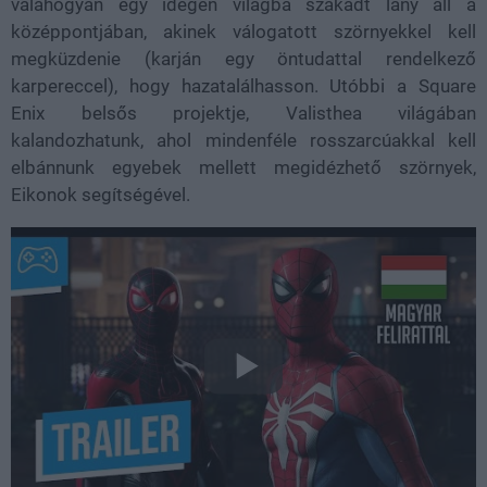
valahogyan egy idegen világba szakadt lány áll a
középpontjában, akinek válogatott szörnyekkel kell
megküzdenie (karján egy öntudattal rendelkező
karpereccel), hogy hazatalálhasson. Utóbbi a Square
Enix belsős projektje, Valisthea világában
kalandozhatunk, ahol mindenféle rosszarcúakkal kell
elbánnunk egyebek mellett megidézhető szörnyek,
Eikonok segítségével.