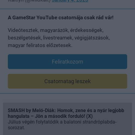
A GameStar YouTube csatornája csak rád vár!
Videótesztek, magyarázók, érdekességek,
beszélgetések, livestreamek, végigjátszások,
magyar feliratos előzetesek.
Feliratkozom
Csatornatag leszek
SMASH by Meló-Diák: Homok, zene és a nyár legjobb
hangulata – Jön a második forduló! (X)
Július végén folytatódik a balatoni strandröplabda-
sorozat.