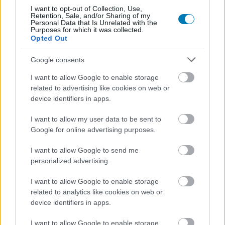
keveseket mozgat meg, de majdnem biztos, hogy a San
I want to opt-out of Collection, Use,
Retention, Sale, and/or Sharing of my
Diego Studio folytatja az
MLB: The Show
baseballjáték-
Personal Data that Is Unrelated with the
Purposes for which it was collected.
sorozatát, ami viszont nem PlayStation-exkluzív már
Opted Out
néhány éve.
Google consents
I want to allow Google to enable storage
related to advertising like cookies on web or
device identifiers in apps.
I want to allow my user data to be sent to
Google for online advertising purposes.
I want to allow Google to send me
personalized advertising.
I want to allow Google to enable storage
related to analytics like cookies on web or
device identifiers in apps.
A tavasz nagyjából erről, a PSVR új generációjáról és a
Horizon világáról fog szólni, ősszel viszont érkezik a
I want to allow Google to enable storage