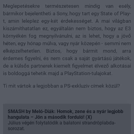
Meglepetésekre természetesen mindig van esély,
bármikor bejelentheti a Sony, hogy tart egy State of Play-
t, amin leleplez egy-két érdekességet. A mai világban
kiszámíthatatlan ez, egyáltalán nem biztos, hogy az E3
környékén fog megnyilvánulni, az is lehet, hogy a jövő
héten, egy hónap múlva, vagy nyár közepén - semmi nem
elképzelhetetlen. Biztos, hogy bármit mond, arra
érdemes figyelni, és nem csak a saját gyártású játékok,
de a külsős partnerek kiemelt figyelmet élvező alkotásai
is boldoggá tehetik majd a PlayStation-tulajokat.
Ti mit vártok a legjobban a PS-exkluzív címek közül?
SMASH by Meló-Diák: Homok, zene és a nyár legjobb
hangulata – Jön a második forduló! (X)
Július végén folytatódik a balatoni strandröplabda-
sorozat.