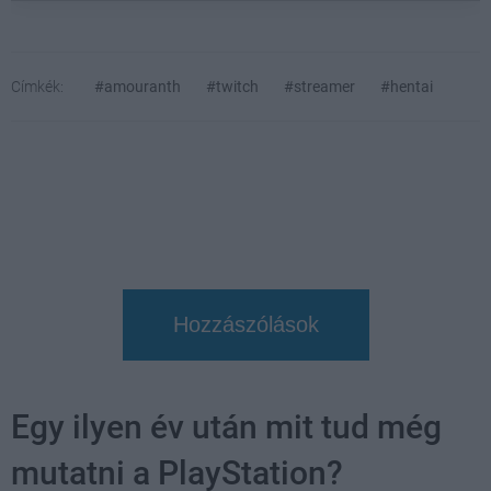
Címkék:
#amouranth
#twitch
#streamer
#hentai
Hozzászólások
Egy ilyen év után mit tud még
mutatni a PlayStation?