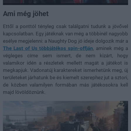
Ami még jöhet
Ettől a ponttól tényleg csak találgatni tudunk a jövővel
kapcsolatban. Egy játéknak van még a többinél nagyobb
esélye megjelenni: a Naughty Dog jó ideje dolgozik már a
The Last of Us többjátékos spin-offján
, aminek még a
végleges címe sem ismert, de nem kizárt, hogy
valamikor idén a részletek mellett magát a játékot is
megkapjuk. Vadonatúj karaktereket ismerhetünk meg, új
területeket járhatunk be és kiemelt szerephez jut a sztori,
de közben valamilyen formában más játékosokra kell
majd lövöldöznünk.