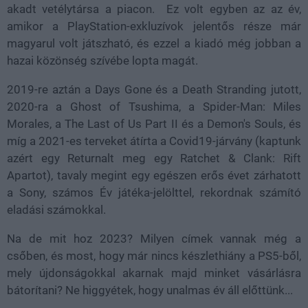
akadt vetélytársa a piacon.
Ez volt egyben az az év,
amikor a PlayStation-exkluzívok jelentős része már
magyarul volt játszható, és ezzel a kiadó még jobban a
hazai közönség szívébe lopta magát.
2019-re aztán a Days Gone és a Death Stranding jutott,
2020-ra a Ghost of Tsushima, a Spider-Man: Miles
Morales, a The Last of Us Part II és a Demon's Souls, és
míg a 2021-es terveket átírta a Covid19-járvány (kaptunk
azért egy Returnalt meg egy Ratchet & Clank: Rift
Apartot), tavaly megint egy egészen erős évet zárhatott
a Sony, számos Év játéka-jelölttel, rekordnak számító
eladási számokkal.
Na de mit hoz 2023? Milyen címek vannak még a
csőben, és most, hogy már nincs készlethiány a PS5-ből,
mely újdonságokkal akarnak majd minket vásárlásra
bátorítani? Ne higgyétek, hogy unalmas év áll előttünk...