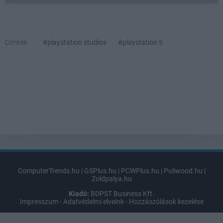
Címkék:
#playstation studios
#playstation 5
ComputerTrends.hu
|
GSPlus.hu
|
PCWPlus.hu
|
Puliwood.hu
|
Zoldpalya.hu
Kiadó:
BDPST Business Kft.
Impresszum
-
Adatvédelmi elveink
-
Hozzászólások kezelése