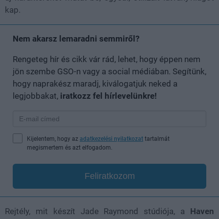
kap.
Nem akarsz lemaradni semmiről?
Rengeteg hír és cikk vár rád, lehet, hogy éppen nem
jön szembe GSO-n vagy a social médiában. Segítünk,
hogy naprakész maradj, kiválogatjuk neked a
legjobbakat,
iratkozz fel hírlevelünkre!
Kijelentem, hogy az
adatkezelési nyilatkozat
tartalmát
megismertem és azt elfogadom.
Feliratkozom
Rejtély, mit készít Jade Raymond stúdiója, a
Haven