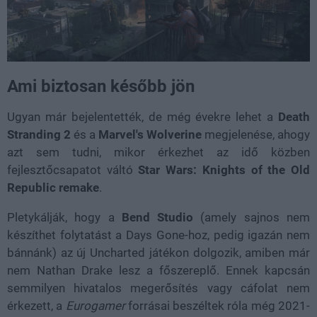
Ami biztosan később jön
Ugyan már bejelentették, de még évekre lehet a
Death
Stranding 2
és a
Marvel's Wolverine
megjelenése, ahogy
azt sem tudni, mikor érkezhet az idő közben
fejlesztőcsapatot váltó
Star Wars: Knights of the Old
Republic remake
.
Pletykálják, hogy a
Bend Studio
(amely sajnos nem
készíthet folytatást a Days Gone-hoz, pedig igazán nem
bánnánk) az új Uncharted játékon dolgozik, amiben már
nem Nathan Drake lesz a főszereplő. Ennek kapcsán
semmilyen hivatalos megerősítés vagy cáfolat nem
érkezett, a
Eurogamer
forrásai beszéltek róla még 2021-