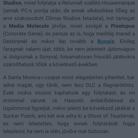
Studios
, mivel folytatja a Returnalt szállító Housemarque
(annak PC-s portja után, de annak elkészítése főleg az
erre szakosodott Climax Studios feladata), mit tartogat
a
Media Molecule
jövője, mivel szolgál a
Pixelopus
(Concrete Genie), és persze az is, hogy meddig marad a
Destinynél és mikor lép tovább a
Bungie
. Elvileg
faragnak valami újat, több, be nem jelentett újdonságon
is dolgoznak a Sonyval, folyamatosan frissülő játékokra
számíthatunk tőlük a következő években.
A Santa Monica-i csapat most elégedetten pihenhet, bár
adná magát, úgy tűnik, nem lesz DLC a Ragnarökhöz.
Évek múlva viszont kaphatunk egy folytatást, és mi
örömmel várunk rá. Hasonló érdeklődéssel és
izgalommal figyeljük, mikor jelenti be következő játékát a
Sucker Punch, ami két éve adta ki a Ghost of Tsushimát,
és nem lehetetlen, hogy ennek folytatását fogja
leleplezni, ha nem is idén, jövőre már biztosan.