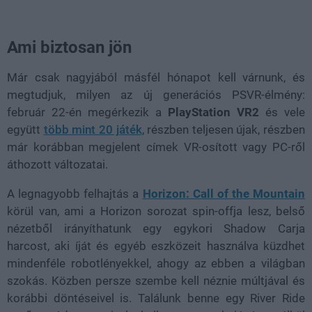
Ami biztosan jön
Már csak nagyjából másfél hónapot kell várnunk, és
megtudjuk, milyen az új generációs PSVR-élmény:
február 22-én megérkezik a
PlayStation VR2
és vele
együtt
több mint 20 játék
, részben teljesen újak, részben
már korábban megjelent címek VR-osított vagy PC-ről
áthozott változatai.
A legnagyobb felhajtás a
Horizon: Call of the Mountain
körül van, ami a Horizon sorozat spin-offja lesz, belső
nézetből irányíthatunk egy egykori Shadow Carja
harcost, aki íját és egyéb eszközeit használva küzdhet
mindenféle robotlényekkel, ahogy az ebben a világban
szokás. Közben persze szembe kell néznie múltjával és
korábbi döntéseivel is. Találunk benne egy River Ride