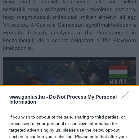
nevű módot, amivel kellemesen, akciózás nélkül
nézhetjük meg a gyönyörű tájakat - tökéletes lesz arra,
hogy megmutassuk másoknak, milyen élményt ad egy
VR-eszköz. A Guerrilla Gamesszel együttműködésben a
Firespite fejleszti, amelynek a The Persistence-t is
köszönhetjük, de a csapat dolgozott a The Playroom
játékokon is.
www.gsplus.hu -
Do Not Process My Personal
Information
If you wish to opt-out of the sale, sharing to third parties, or
processing of your personal or sensitive information for
targeted advertising by us, please use the below opt-out
section to confirm your selection. Please note that after your