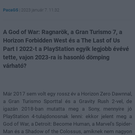
PacaGS
|
2023 január 7. 11:32
A God of War: Ragnarök, a Gran Turismo 7, a
Horizon Forbidden West és a The Last of Us
Part I 2022-t a PlayStation egyik legjobb évévé
tette, vajon 2023-ra is hasonló dömping
várható?
Loaded
:
Unmute
21.65%
Már 2017 sem volt egy rossz év a Horizon Zero Dawnnal,
a Gran Turismo Sporttal és a Gravity Rush 2-vel, de
igazán 2018-ban mutatta meg a Sony, mennyire jó
PlayStation 4-tulajdonosnak lenni: ekkor jelent meg a
God of War, a Detroit: Become Human, a Marvel's Spider-
Man és a Shadow of the Colossus, amiknek nem nagyon