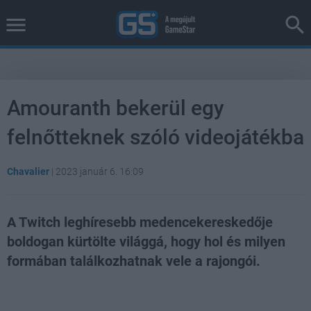
Amouranth bekerül egy
felnőtteknek szóló videojátékba
Chavalier
|
2023 január 6. 16:09
A Twitch leghíresebb medencekereskedője
boldogan kürtölte világgá, hogy hol és milyen
formában találkozhatnak vele a rajongói.
Loaded
:
Unmute
38.14%