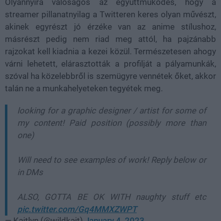
Olyannyira valóságos az együttműködés, hogy a
streamer pillanatnyilag a Twitteren keres olyan művészt,
akinek egyrészt jó érzéke van az anime stílushoz,
másrészt pedig nem riad meg attól, ha pajzánabb
rajzokat kell kiadnia a kezei közül. Természetesen ahogy
várni lehetett, elárasztották a profilját a pályamunkák,
szóval ha közelebbről is szemügyre vennétek őket, akkor
talán ne a munkahelyeteken tegyétek meg.
looking for a graphic designer / artist for some of
my content! Paid position (possibly more than
one)
Will need to see examples of work! Reply below or
in DMs
ALSO, GOTTA BE OK WITH naughty stuff etc
pic.twitter.com/Gq4MMXZWPT
— Kaitlyn (@wildkait)
January 4, 2023